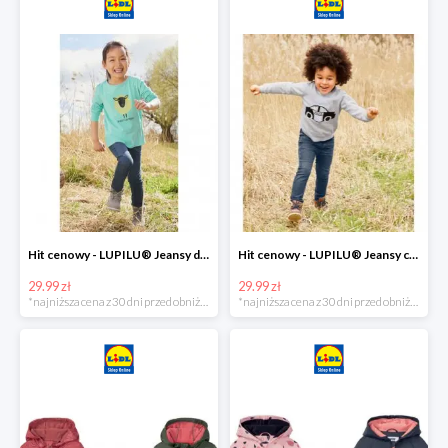
Hit cenowy - LUPILU® Jeansy dziewczęce slim fit
Hit cenowy - LUPILU® Jeansy chłopięce slim fit
29.99 zł
29.99 zł
*najniższa cena z 30 dni przed obniżką
*najniższa cena z 30 dni przed obniżką