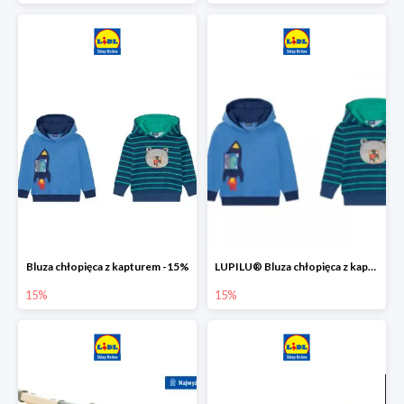
Bluza chłopięca z kapturem -15%
LUPILU® Bluza chłopięca z kapturem
15%
15%