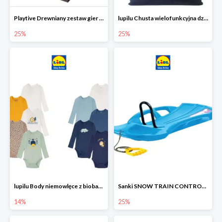
Playtive Drewniany zestaw gier 10 w 1
lupilu Chusta wielofunkcyjna dziecięca
25%
25%
lupilu Body niemowlęce z biobawełny
Sanki SNOW TRAIN CONTROL -25%
14%
25%