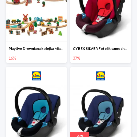
Playtive Drewniana kolejka Miasto lub Farma
CYBEX SILVER Fotelik samochodowy
16%
37%
-
6
%