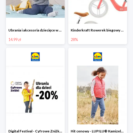
Ubrania i akcesoria dziecięce w Lidlu Online od 14,99 zł
Kinderkraft Rowerek biegowy Fly
14.99 zł
28%
Digital Festival - Cyfrowe Zniżki Ubrania dla dzieci w Lidlu -20%
Hit cenowy - LUPILU® Kamizelka pikowana dziewczęca