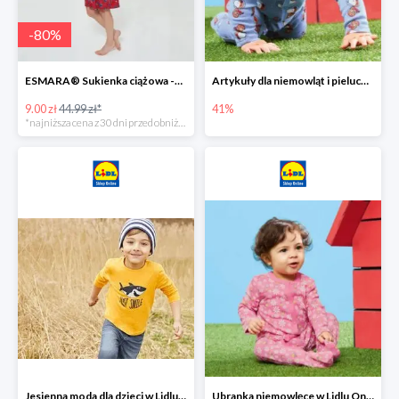
-
80
%
ESMARA® Sukienka ciążowa -79%
Artykuły dla niemowląt i pieluchy w Lidlu Online do -41%
9.00 zł
44.99 zł*
41%
*najniższa cena z 30 dni przed obniżką
Jesienna moda dla dzieci w Lidlu Online do -30%
Ubranka niemowlęce w Lidlu Online do -80%