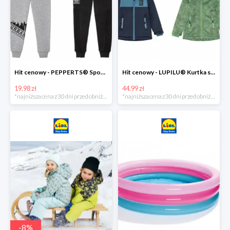
Hit cenowy - PEPPERTS® Spodnie dresowe chłopięce, 1 para
Hit cenowy - LUPILU® Kurtka softshell chłopięca, 1 sztuka
19.98 zł
44.99 zł
*najniższa cena z 30 dni przed obniżką
*najniższa cena z 30 dni przed obniżką
-
8
%