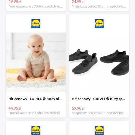
19.98 zł
24.99 zł
*najniższa cena z 30 dni przed obniżką
*najniższa cena z 30 dni przed obniżką
Hit cenowy - LUPILU® Body niemowlęce z biobawełny, z krótkim rękawem, 5 sztuk
Hit cenowy - CRIVIT® Buty sportowe chłopięce WellWalk, 1 para
44.95 zł
59.90 zł
*najniższa cena z 30 dni przed obniżką
*najniższa cena z 30 dni przed obniżką