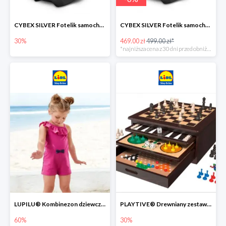
CYBEX SILVER Fotelik samochodowy -30%
CYBEX SILVER Fotelik samochodowy + dostawa gratis!
30%
469.00 zł
499.00 zł*
*najniższa cena z 30 dni przed obniżką
LUPILU® Kombinezon dziewczęcy z bawełny
PLAYTIVE® Drewniany zestaw gier 10 w 1
60%
30%