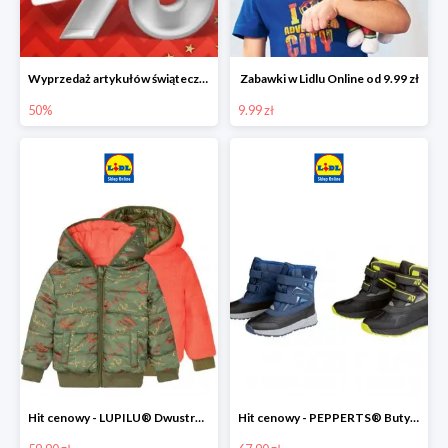
Wyprzedaż artykułów świątecznych w Lidlu Online
Zabawki w Lidlu Online od 9.99 zł
50%
9.99 zł
Hit cenowy - LUPILU® Dwustronna kurtka dziecięca z polarem
Hit cenowy - PEPPERTS® Buty zimowe chłopięce