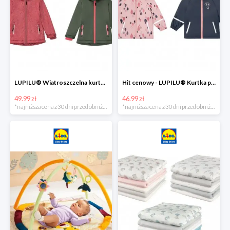
LUPILU® Wiatroszczelna kurtka dziecięca softshell, 1 sztuka
Hit cenowy - LUPILU® Kurtka przeciwdeszczowa dziewczęca, 1 sztuka
49.99 zł
46.99 zł
*najniższa cena z 30 dni przed obniżką
*najniższa cena z 30 dni przed obniżką