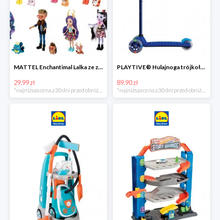
MATTEL Enchantimal Lalka ze zwierzątkiem
PLAYTIVE® Hulajnoga trójkołowa Tri Scooter z diodami LED
29.99 zł
89.90 zł
*najniższa cena z 30 dni przed obniżką
*najniższa cena z 30 dni przed obniżką