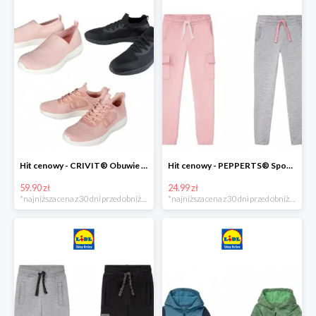
Hit cenowy - CRIVIT® Obuwie dziewczęce sportowe i na co dzień, 1 para
Hit cenowy - PEPPERTS® Spodnie dresowe dziewczęce, 1 para
59.90 zł
24.99 zł
*najniższa cena z 30 dni przed obniżką
*najniższa cena z 30 dni przed obniżką