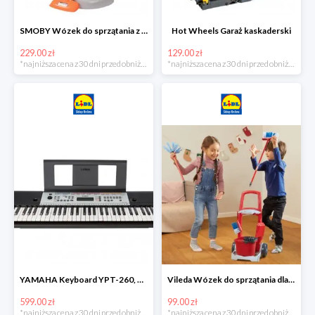
SMOBY Wózek do sprzątania z odkurzaczem
Hot Wheels Garaż kaskaderski
229.00 zł
129.00 zł
*najniższa cena z 30 dni przed obniżką
*najniższa cena z 30 dni przed obniżką
YAMAHA Keyboard YPT-260, 61 klawiszy
Vileda Wózek do sprzątania dla dzieci
599.00 zł
99.00 zł
*najniższa cena z 30 dni przed obniżką
*najniższa cena z 30 dni przed obniżką