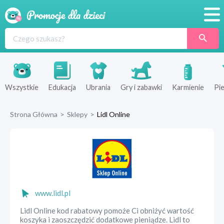
Promocje
Produkty
Sklepy
Wszystkie
Edukacja
Ubrania
Gry i zabawki
Karmienie
Pie
Blog
Strona Główna
>
Sklepy
>
Lidl Online
Wyprawka
www.lidl.pl
Lidl Online kod rabatowy pomoże Ci obniżyć wartość
koszyka i zaoszczędzić dodatkowe pieniądze. Lidl to