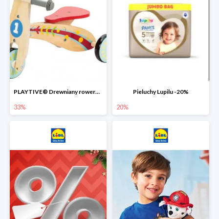
PLAYTIVE® Drewniany rowerek biegowy -33%
Pieluchy Lupilu -20%
33%
20%