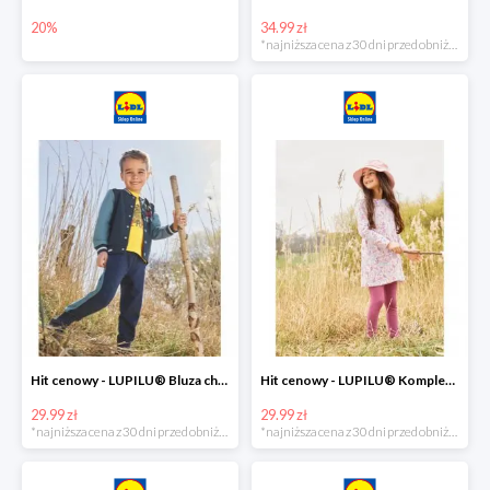
20%
34.99 zł
*najniższa cena z 30 dni przed obniżką
Hit cenowy - LUPILU® Bluza chłopięca w stylu college
Hit cenowy - LUPILU® Komplet dziewczęcy (sukienka + legginsy)
29.99 zł
29.99 zł
*najniższa cena z 30 dni przed obniżką
*najniższa cena z 30 dni przed obniżką