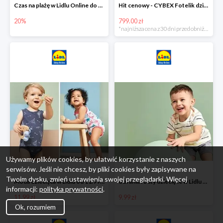
Czas na plażę w Lidlu Online do -20%
Hit cenowy - CYBEX Fotelik dziecięcy samochodowy Pallasfix grupa I-III, 9-36 kg
20%
799.00 zł
*najniższa cena z 30 dni przed obniżką
Używamy plików cookies, by ułatwić korzystanie z naszych
serwisów. Jeśli nie chcesz, by pliki cookies były zapisywane na
Twoim dysku, zmień ustawienia swojej przeglądarki. Więcej
Moda dziecięca w Lidlu od 11.99 zł
Ubrania i buty dziecięce w Lidlu Online od 9,99 zł
informacji:
polityka prywatności
.
11.99 zł
9.99 zł
Ok, rozumiem