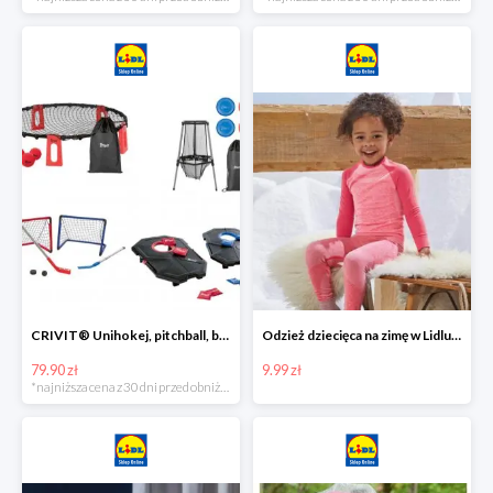
CRIVIT® Unihokej, pitchball, bean bag lub disc golf
Odzież dziecięca na zimę w Lidlu Online od 9,99 zł
79.90 zł
9.99 zł
*najniższa cena z 30 dni przed obniżką