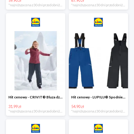
59.90 zł
67.90 zł
*najniższa cena z 30 dni przed obniżką
*najniższa cena z 30 dni przed obniżką
Hit cenowy - CRIVIT® Bluza dziewczęca z polaru
Hit cenowy - LUPILU® Spodnie narciarskie chłopięce
31.99 zł
54.90 zł
*najniższa cena z 30 dni przed obniżką
*najniższa cena z 30 dni przed obniżką