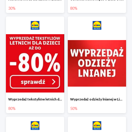
30%
80%
Wyprzedaż tekstyliów letnich dla dzieci w Lidlu Online do -80%
Wyprzedaż odzieży lnianej w Lidlu Online do -50%
80%
50%