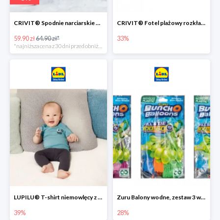
CRIVIT® Spodnie narciarskie dziewczęce
CRIVIT® Fotel plażowy rozkładany / Brodzik dziecięcy
59.90 zł
64.90 zł*
33%
*najniższa cena z 30 dni przed obniżką
LUPILU® T-shirt niemowlęcy z biobawełny -39%
Zuru Balony wodne, zestaw 3 wiązek -28%
39%
28%