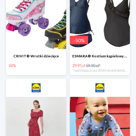
-
50
%
CRIVIT® Wrotki dziecięce
ESMARA® Kostium kąpielowy ciążowy lub tankini ciążowe -50%
26%
29.95 zł
59.90 zł*
*najniższa cena z 30 dni przed obniżką