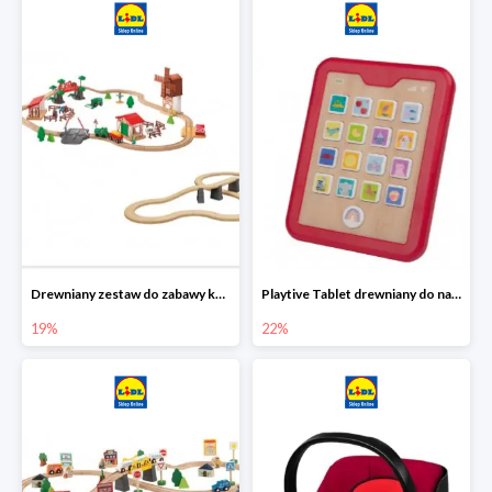
Drewniany zestaw do zabawy kolejką - farma i wiadukt
Playtive Tablet drewniany do nauki, interaktywny
19%
22%