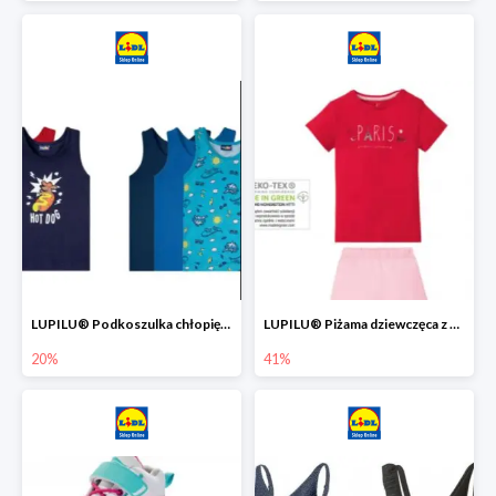
LUPILU® Podkoszulka chłopięca z bawełny -20%
LUPILU® Piżama dziewczęca z bawełny -41%
20%
41%