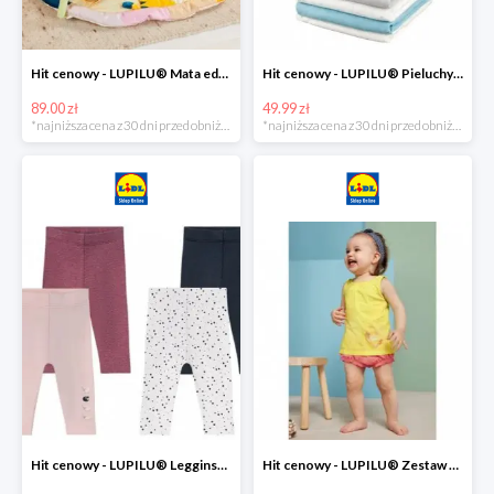
Hit cenowy - LUPILU® Mata edukacyjna dla niemowląt, 1 sztuka
Hit cenowy - LUPILU® Pieluchy tetrowe 80x80 cm, z biobawełny, 5 sztuk
89.00 zł
49.99 zł
*najniższa cena z 30 dni przed obniżką
*najniższa cena z 30 dni przed obniżką
Hit cenowy - LUPILU® Legginsy niemowlęce z biobawełną, 2 pary
Hit cenowy - LUPILU® Zestaw dziecięcy z biobawełny (body + koszulka + spodenki), 1 komplet