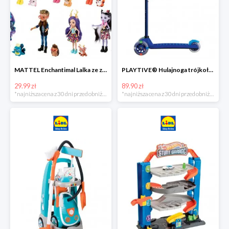
MATTEL Enchantimal Lalka ze zwierzątkiem
PLAYTIVE® Hulajnoga trójkołowa Tri Scooter z diodami LED
29.99 zł
89.90 zł
*najniższa cena z 30 dni przed obniżką
*najniższa cena z 30 dni przed obniżką