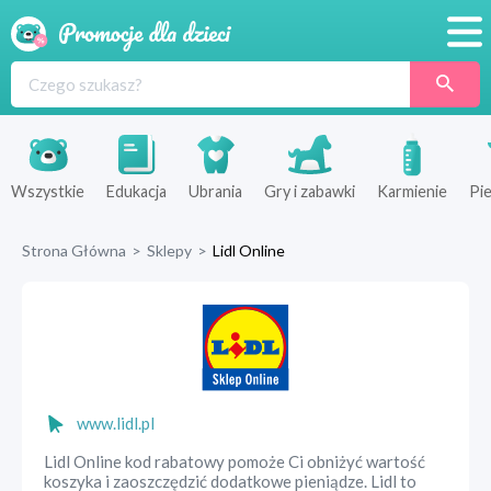
Promocje
Produkty
Sklepy
Wszystkie
Edukacja
Ubrania
Gry i zabawki
Karmienie
Pie
Blog
Strona Główna
>
Sklepy
>
Lidl Online
Wyprawka
www.lidl.pl
Lidl Online kod rabatowy pomoże Ci obniżyć wartość
koszyka i zaoszczędzić dodatkowe pieniądze. Lidl to