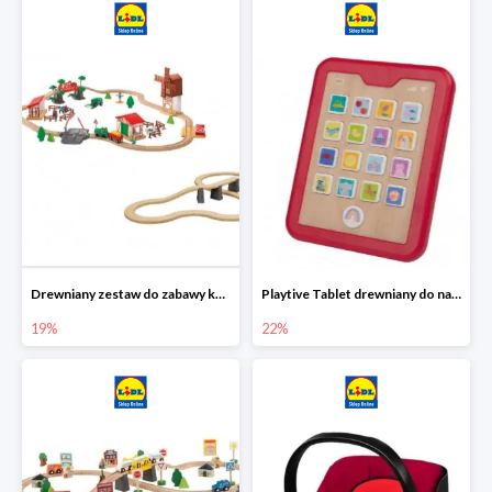
Drewniany zestaw do zabawy kolejką - farma i wiadukt
Playtive Tablet drewniany do nauki, interaktywny
19%
22%