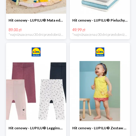
Hit cenowy - LUPILU® Mata edukacyjna dla niemowląt, 1 sztuka
Hit cenowy - LUPILU® Pieluchy tetrowe 80x80 cm, z biobawełny, 5 sztuk
89.00 zł
49.99 zł
*najniższa cena z 30 dni przed obniżką
*najniższa cena z 30 dni przed obniżką
Hit cenowy - LUPILU® Legginsy niemowlęce z biobawełną, 2 pary
Hit cenowy - LUPILU® Zestaw dziecięcy z biobawełny (body + koszulka + spodenki), 1 komplet