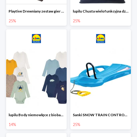
Playtive Drewniany zestaw gier 10 w 1
lupilu Chusta wielofunkcyjna dziecięca
25%
25%
lupilu Body niemowlęce z biobawełny
Sanki SNOW TRAIN CONTROL -25%
14%
25%