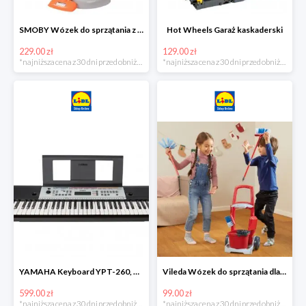
SMOBY Wózek do sprzątania z odkurzaczem
Hot Wheels Garaż kaskaderski
229.00 zł
129.00 zł
*najniższa cena z 30 dni przed obniżką
*najniższa cena z 30 dni przed obniżką
YAMAHA Keyboard YPT-260, 61 klawiszy
Vileda Wózek do sprzątania dla dzieci
599.00 zł
99.00 zł
*najniższa cena z 30 dni przed obniżką
*najniższa cena z 30 dni przed obniżką