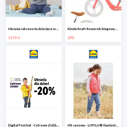
Ubrania i akcesoria dziecięce w Lidlu Online od 14,99 zł
Kinderkraft Rowerek biegowy Fly
14.99 zł
28%
Digital Festival - Cyfrowe Zniżki Ubrania dla dzieci w Lidlu -20%
Hit cenowy - LUPILU® Kamizelka pikowana dziewczęca