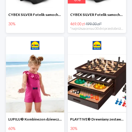
CYBEX SILVER Fotelik samochodowy -30%
CYBEX SILVER Fotelik samochodowy + dostawa gratis!
30%
469.00 zł
499.00 zł*
*najniższa cena z 30 dni przed obniżką
LUPILU® Kombinezon dziewczęcy z bawełny
PLAYTIVE® Drewniany zestaw gier 10 w 1
60%
30%