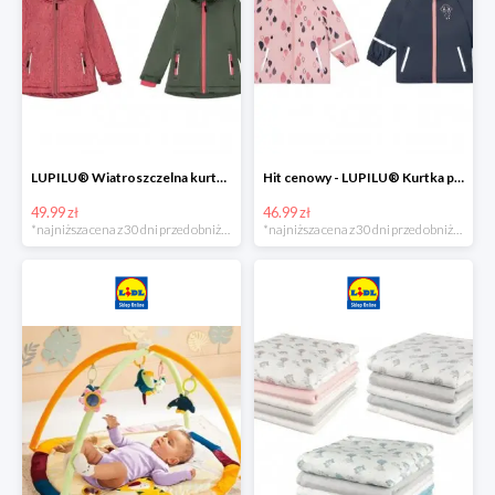
LUPILU® Wiatroszczelna kurtka dziecięca softshell, 1 sztuka
Hit cenowy - LUPILU® Kurtka przeciwdeszczowa dziewczęca, 1 sztuka
49.99 zł
46.99 zł
*najniższa cena z 30 dni przed obniżką
*najniższa cena z 30 dni przed obniżką