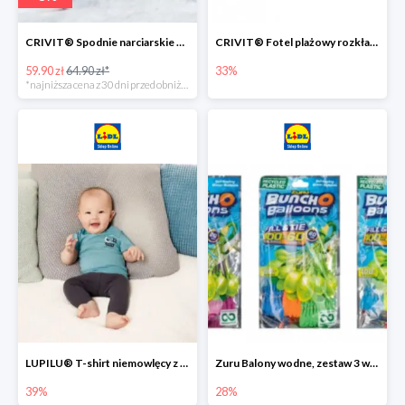
CRIVIT® Spodnie narciarskie dziewczęce
CRIVIT® Fotel plażowy rozkładany / Brodzik dziecięcy
59.90 zł
64.90 zł*
33%
*najniższa cena z 30 dni przed obniżką
LUPILU® T-shirt niemowlęcy z biobawełny -39%
Zuru Balony wodne, zestaw 3 wiązek -28%
39%
28%