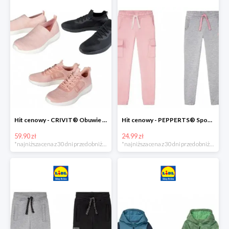
Hit cenowy - CRIVIT® Obuwie dziewczęce sportowe i na co dzień, 1 para
Hit cenowy - PEPPERTS® Spodnie dresowe dziewczęce, 1 para
59.90 zł
24.99 zł
*najniższa cena z 30 dni przed obniżką
*najniższa cena z 30 dni przed obniżką