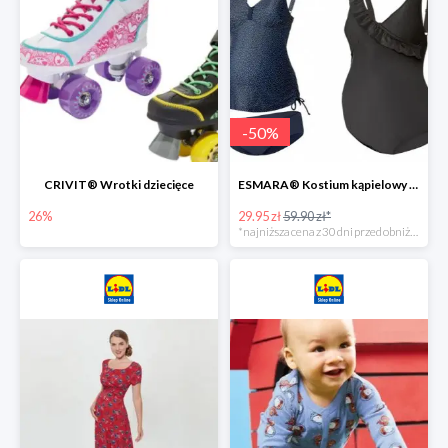
-
50
%
CRIVIT® Wrotki dziecięce
ESMARA® Kostium kąpielowy ciążowy lub tankini ciążowe -50%
26%
29.95 zł
59.90 zł*
*najniższa cena z 30 dni przed obniżką