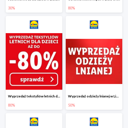
30%
80%
Wyprzedaż tekstyliów letnich dla dzieci w Lidlu Online do -80%
Wyprzedaż odzieży lnianej w Lidlu Online do -50%
80%
50%