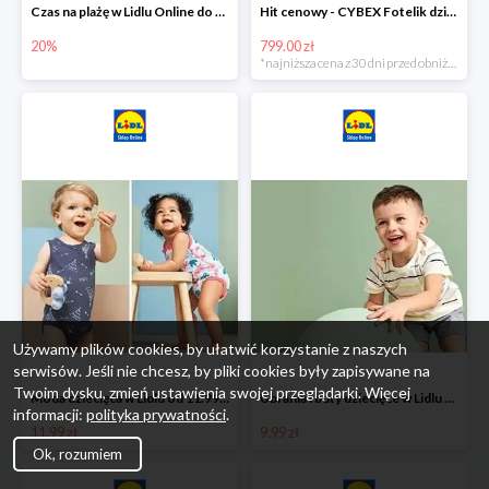
Czas na plażę w Lidlu Online do -20%
Hit cenowy - CYBEX Fotelik dziecięcy samochodowy Pallasfix grupa I-III, 9-36 kg
20%
799.00 zł
*najniższa cena z 30 dni przed obniżką
Używamy plików cookies, by ułatwić korzystanie z naszych
serwisów. Jeśli nie chcesz, by pliki cookies były zapisywane na
Twoim dysku, zmień ustawienia swojej przeglądarki. Więcej
Moda dziecięca w Lidlu od 11.99 zł
Ubrania i buty dziecięce w Lidlu Online od 9,99 zł
informacji:
polityka prywatności
.
11.99 zł
9.99 zł
Ok, rozumiem