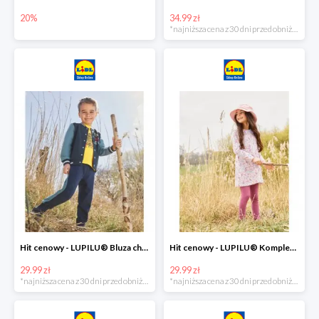
20%
34.99 zł
*najniższa cena z 30 dni przed obniżką
Hit cenowy - LUPILU® Bluza chłopięca w stylu college
Hit cenowy - LUPILU® Komplet dziewczęcy (sukienka + legginsy)
29.99 zł
29.99 zł
*najniższa cena z 30 dni przed obniżką
*najniższa cena z 30 dni przed obniżką