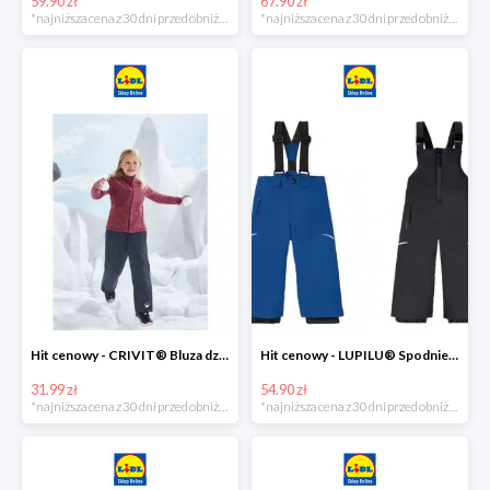
59.90 zł
67.90 zł
*najniższa cena z 30 dni przed obniżką
*najniższa cena z 30 dni przed obniżką
Hit cenowy - CRIVIT® Bluza dziewczęca z polaru
Hit cenowy - LUPILU® Spodnie narciarskie chłopięce
31.99 zł
54.90 zł
*najniższa cena z 30 dni przed obniżką
*najniższa cena z 30 dni przed obniżką