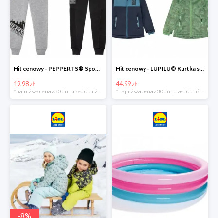
Hit cenowy - PEPPERTS® Spodnie dresowe chłopięce, 1 para
Hit cenowy - LUPILU® Kurtka softshell chłopięca, 1 sztuka
19.98 zł
44.99 zł
*najniższa cena z 30 dni przed obniżką
*najniższa cena z 30 dni przed obniżką
-
8
%