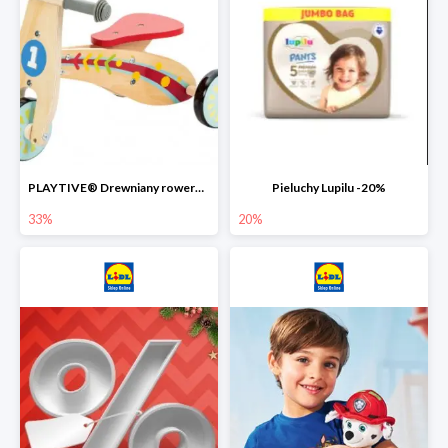
PLAYTIVE® Drewniany rowerek biegowy -33%
Pieluchy Lupilu -20%
33%
20%