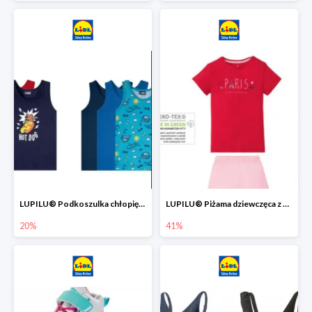
LUPILU® Podkoszulka chłopięca z bawełny -20%
LUPILU® Piżama dziewczęca z bawełny -41%
20%
41%