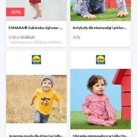
-
80
%
ESMARA® Sukienka ciążowa -79%
Artykuły dla niemowląt i pieluchy w Lidlu Online do -41%
9.00 zł
44.99 zł*
41%
*najniższa cena z 30 dni przed obniżką
Jesienna moda dla dzieci w Lidlu Online do -30%
Ubranka niemowlęce w Lidlu Online do -80%