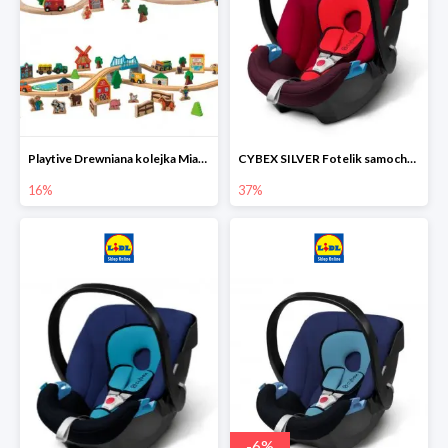
Playtive Drewniana kolejka Miasto lub Farma
CYBEX SILVER Fotelik samochodowy
16%
37%
-
6
%