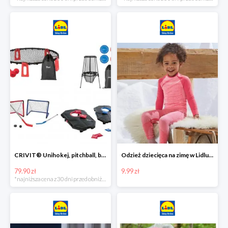
CRIVIT® Unihokej, pitchball, bean bag lub disc golf
Odzież dziecięca na zimę w Lidlu Online od 9,99 zł
79.90 zł
9.99 zł
*najniższa cena z 30 dni przed obniżką