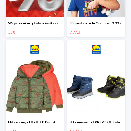
Wyprzedaż artykułów świątecznych w Lidlu Online
Zabawki w Lidlu Online od 9.99 zł
50%
9.99 zł
Hit cenowy - LUPILU® Dwustronna kurtka dziecięca z polarem
Hit cenowy - PEPPERTS® Buty zimowe chłopięce