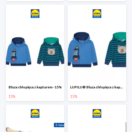
Bluza chłopięca z kapturem -15%
LUPILU® Bluza chłopięca z kapturem
15%
15%