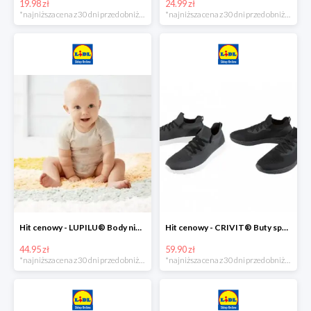
19.98 zł
24.99 zł
*najniższa cena z 30 dni przed obniżką
*najniższa cena z 30 dni przed obniżką
Hit cenowy - LUPILU® Body niemowlęce z biobawełny, z krótkim rękawem, 5 sztuk
Hit cenowy - CRIVIT® Buty sportowe chłopięce WellWalk, 1 para
44.95 zł
59.90 zł
*najniższa cena z 30 dni przed obniżką
*najniższa cena z 30 dni przed obniżką