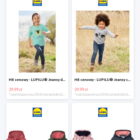
Hit cenowy - LUPILU® Jeansy dziewczęce slim fit
Hit cenowy - LUPILU® Jeansy chłopięce slim fit
29.99 zł
29.99 zł
*najniższa cena z 30 dni przed obniżką
*najniższa cena z 30 dni przed obniżką