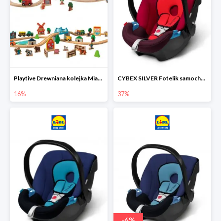
Playtive Drewniana kolejka Miasto lub Farma
CYBEX SILVER Fotelik samochodowy
16%
37%
-
6
%