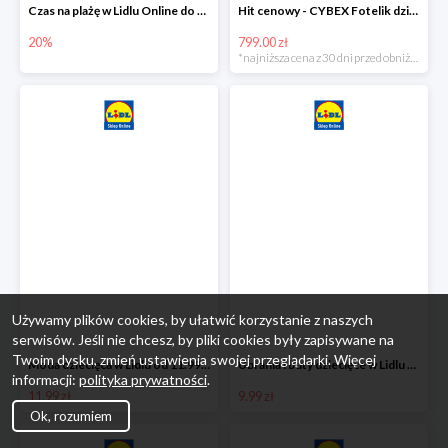
Czas na plażę w Lidlu Online do -20%
Hit cenowy - CYBEX Fotelik dziecięcy samochodowy Pallasfix grupa I-III, 9-36 kg
20%
799.00 zł
*najniższa cena z 30 dni przed obniżką
Używamy plików cookies, by ułatwić korzystanie z naszych
serwisów. Jeśli nie chcesz, by pliki cookies były zapisywane na
Twoim dysku, zmień ustawienia swojej przeglądarki. Więcej
Moda dziecięca w Lidlu od 11.99 zł
Ubrania i buty dziecięce w Lidlu Online od 9,99 zł
informacji:
polityka prywatności
.
11.99 zł
9.99 zł
Ok, rozumiem