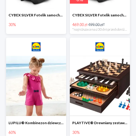
CYBEX SILVER Fotelik samochodowy -30%
CYBEX SILVER Fotelik samochodowy + dostawa gratis!
30%
469.00 zł
499.00 zł*
*najniższa cena z 30 dni przed obniżką
LUPILU® Kombinezon dziewczęcy z bawełny
PLAYTIVE® Drewniany zestaw gier 10 w 1
60%
30%