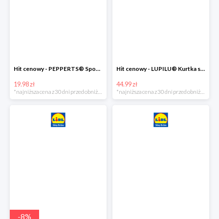
Hit cenowy - PEPPERTS® Spodnie dresowe chłopięce, 1 para
Hit cenowy - LUPILU® Kurtka softshell chłopięca, 1 sztuka
19.98 zł
44.99 zł
*najniższa cena z 30 dni przed obniżką
*najniższa cena z 30 dni przed obniżką
-
8
%