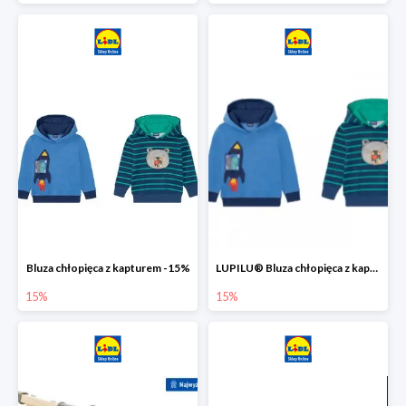
Bluza chłopięca z kapturem -15%
LUPILU® Bluza chłopięca z kapturem
15%
15%