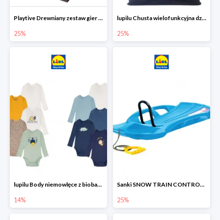
Playtive Drewniany zestaw gier 10 w 1
lupilu Chusta wielofunkcyjna dziecięca
25%
25%
lupilu Body niemowlęce z biobawełny
Sanki SNOW TRAIN CONTROL -25%
14%
25%