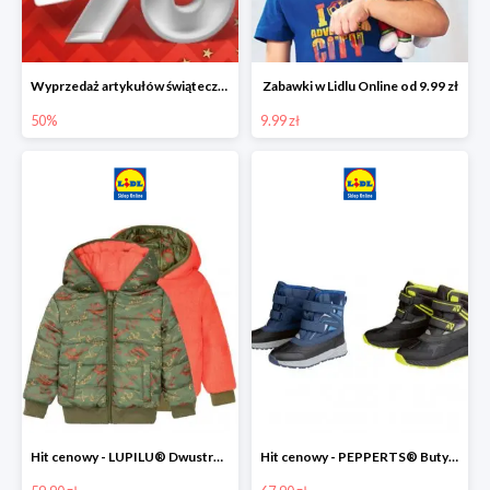
Wyprzedaż artykułów świątecznych w Lidlu Online
Zabawki w Lidlu Online od 9.99 zł
50%
9.99 zł
Hit cenowy - LUPILU® Dwustronna kurtka dziecięca z polarem
Hit cenowy - PEPPERTS® Buty zimowe chłopięce