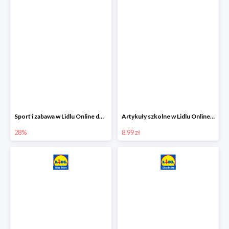
Sport i zabawa w Lidlu Online do -28%
Artykuły szkolne w Lidlu Online od 8,99 zł
28%
8.99 zł