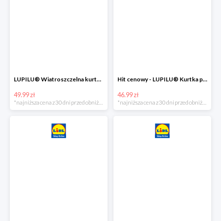
LUPILU® Wiatroszczelna kurtka dziecięca softshell, 1 sztuka
Hit cenowy - LUPILU® Kurtka przeciwdeszczowa dziewczęca, 1 sztuka
49.99 zł
46.99 zł
*najniższa cena z 30 dni przed obniżką
*najniższa cena z 30 dni przed obniżką