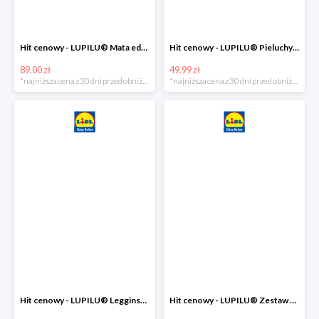
Hit cenowy - LUPILU® Mata edukacyjna dla niemowląt, 1 sztuka
Hit cenowy - LUPILU® Pieluchy tetrowe 80x80 cm, z biobawełny, 5 sztuk
89.00 zł
49.99 zł
*najniższa cena z 30 dni przed obniżką
*najniższa cena z 30 dni przed obniżką
Hit cenowy - LUPILU® Legginsy niemowlęce z biobawełną, 2 pary
Hit cenowy - LUPILU® Zestaw dziecięcy z biobawełny (body + koszulka + spodenki), 1 komplet