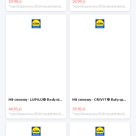
19.98 zł
24.99 zł
*najniższa cena z 30 dni przed obniżką
*najniższa cena z 30 dni przed obniżką
Hit cenowy - LUPILU® Body niemowlęce z biobawełny, z krótkim rękawem, 5 sztuk
Hit cenowy - CRIVIT® Buty sportowe chłopięce WellWalk, 1 para
44.95 zł
59.90 zł
*najniższa cena z 30 dni przed obniżką
*najniższa cena z 30 dni przed obniżką