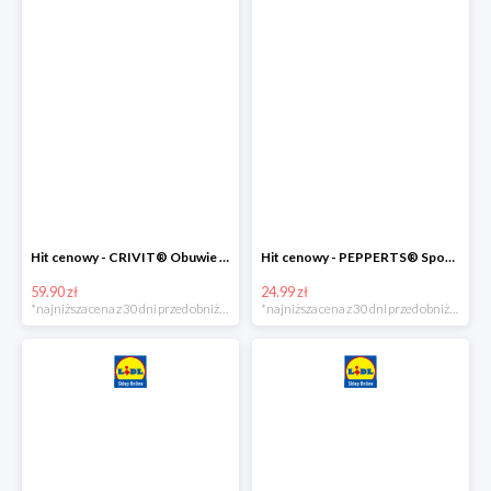
Hit cenowy - CRIVIT® Obuwie dziewczęce sportowe i na co dzień, 1 para
Hit cenowy - PEPPERTS® Spodnie dresowe dziewczęce, 1 para
59.90 zł
24.99 zł
*najniższa cena z 30 dni przed obniżką
*najniższa cena z 30 dni przed obniżką