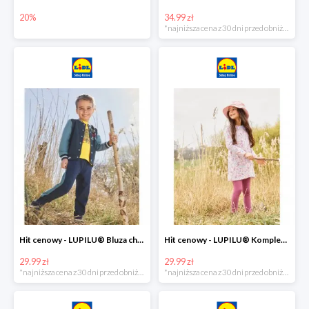
20%
34.99 zł
*najniższa cena z 30 dni przed obniżką
Hit cenowy - LUPILU® Bluza chłopięca w stylu college
Hit cenowy - LUPILU® Komplet dziewczęcy (sukienka + legginsy)
29.99 zł
29.99 zł
*najniższa cena z 30 dni przed obniżką
*najniższa cena z 30 dni przed obniżką