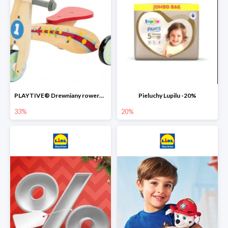
PLAYTIVE® Drewniany rowerek biegowy -33%
Pieluchy Lupilu -20%
33%
20%