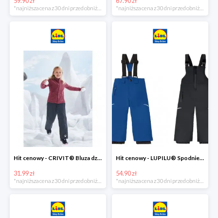
59.90 zł
67.90 zł
*najniższa cena z 30 dni przed obniżką
*najniższa cena z 30 dni przed obniżką
Hit cenowy - CRIVIT® Bluza dziewczęca z polaru
Hit cenowy - LUPILU® Spodnie narciarskie chłopięce
31.99 zł
54.90 zł
*najniższa cena z 30 dni przed obniżką
*najniższa cena z 30 dni przed obniżką