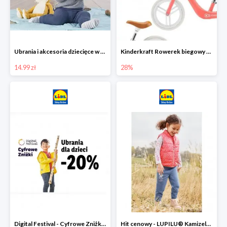
Ubrania i akcesoria dziecięce w Lidlu Online od 14,99 zł
Kinderkraft Rowerek biegowy Fly
14.99 zł
28%
Digital Festival - Cyfrowe Zniżki Ubrania dla dzieci w Lidlu -20%
Hit cenowy - LUPILU® Kamizelka pikowana dziewczęca