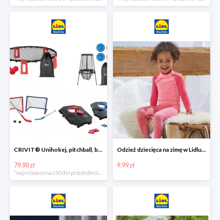
CRIVIT® Unihokej, pitchball, bean bag lub disc golf
Odzież dziecięca na zimę w Lidlu Online od 9,99 zł
79.90 zł
9.99 zł
*najniższa cena z 30 dni przed obniżką