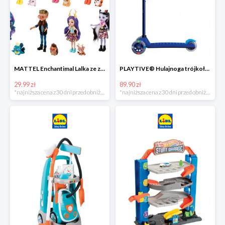
MATTEL Enchantimal Lalka ze zwierzątkiem
PLAYTIVE® Hulajnoga trójkołowa Tri Scooter z diodami LED
29.99 zł
89.90 zł
*najniższa cena z 30 dni przed obniżką
*najniższa cena z 30 dni przed obniżką