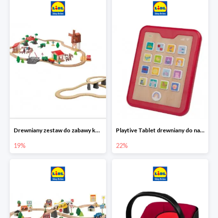
Drewniany zestaw do zabawy kolejką - farma i wiadukt
Playtive Tablet drewniany do nauki, interaktywny
19%
22%