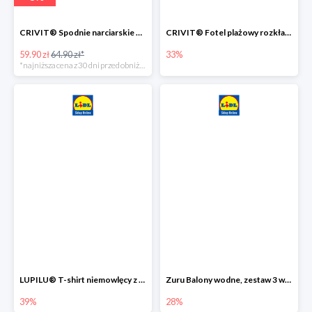
CRIVIT® Spodnie narciarskie dziewczęce
CRIVIT® Fotel plażowy rozkładany / Brodzik dziecięcy
59.90 zł
64.90 zł*
33%
*najniższa cena z 30 dni przed obniżką
LUPILU® T-shirt niemowlęcy z biobawełny -39%
Zuru Balony wodne, zestaw 3 wiązek -28%
39%
28%