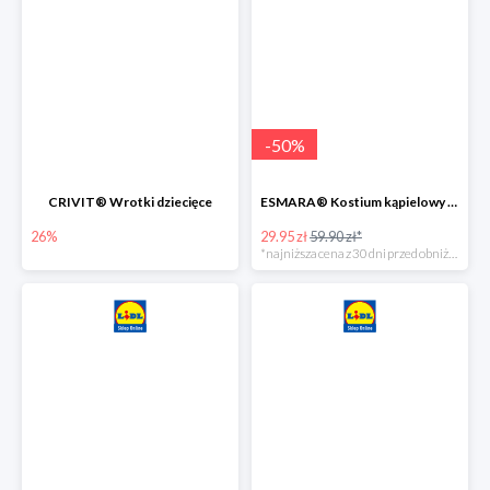
-
50
%
CRIVIT® Wrotki dziecięce
ESMARA® Kostium kąpielowy ciążowy lub tankini ciążowe -50%
26%
29.95 zł
59.90 zł*
*najniższa cena z 30 dni przed obniżką