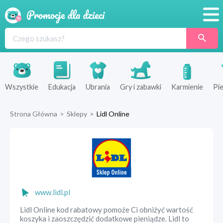
Promocje
Produkty
Sklepy
Wszystkie
Edukacja
Ubrania
Gry i zabawki
Karmienie
Pie
Blog
Strona Główna
>
Sklepy
>
Lidl Online
Wyprawka
www.lidl.pl
Lidl Online kod rabatowy pomoże Ci obniżyć wartość
koszyka i zaoszczędzić dodatkowe pieniądze. Lidl to