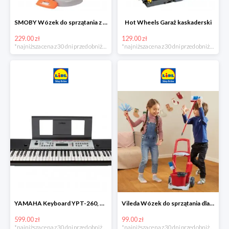
SMOBY Wózek do sprzątania z odkurzaczem
Hot Wheels Garaż kaskaderski
229.00 zł
129.00 zł
*najniższa cena z 30 dni przed obniżką
*najniższa cena z 30 dni przed obniżką
YAMAHA Keyboard YPT-260, 61 klawiszy
Vileda Wózek do sprzątania dla dzieci
599.00 zł
99.00 zł
*najniższa cena z 30 dni przed obniżką
*najniższa cena z 30 dni przed obniżką