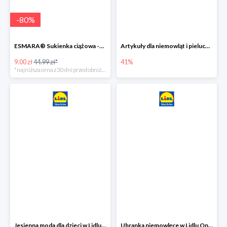
-
80
%
ESMARA® Sukienka ciążowa -79%
Artykuły dla niemowląt i pieluchy w Lidlu Online do -41%
9.00 zł
44.99 zł*
41%
*najniższa cena z 30 dni przed obniżką
Jesienna moda dla dzieci w Lidlu Online do -30%
Ubranka niemowlęce w Lidlu Online do -80%