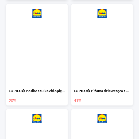
LUPILU® Podkoszulka chłopięca z bawełny -20%
LUPILU® Piżama dziewczęca z bawełny -41%
20%
41%