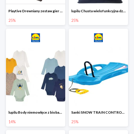
Playtive Drewniany zestaw gier 10 w 1
lupilu Chusta wielofunkcyjna dziecięca
25%
25%
lupilu Body niemowlęce z biobawełny
Sanki SNOW TRAIN CONTROL -25%
14%
25%