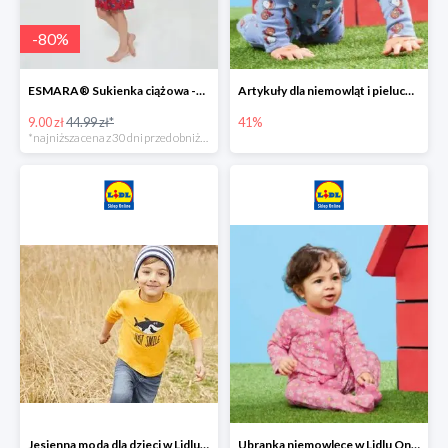
-
80
%
ESMARA® Sukienka ciążowa -79%
Artykuły dla niemowląt i pieluchy w Lidlu Online do -41%
9.00 zł
44.99 zł*
41%
*najniższa cena z 30 dni przed obniżką
Jesienna moda dla dzieci w Lidlu Online do -30%
Ubranka niemowlęce w Lidlu Online do -80%