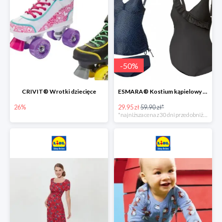
-
50
%
CRIVIT® Wrotki dziecięce
ESMARA® Kostium kąpielowy ciążowy lub tankini ciążowe -50%
26%
29.95 zł
59.90 zł*
*najniższa cena z 30 dni przed obniżką