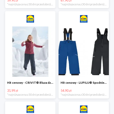
59.90 zł
67.90 zł
*najniższa cena z 30 dni przed obniżką
*najniższa cena z 30 dni przed obniżką
Hit cenowy - CRIVIT® Bluza dziewczęca z polaru
Hit cenowy - LUPILU® Spodnie narciarskie chłopięce
31.99 zł
54.90 zł
*najniższa cena z 30 dni przed obniżką
*najniższa cena z 30 dni przed obniżką