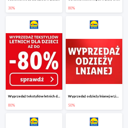
30%
80%
Wyprzedaż tekstyliów letnich dla dzieci w Lidlu Online do -80%
Wyprzedaż odzieży lnianej w Lidlu Online do -50%
80%
50%