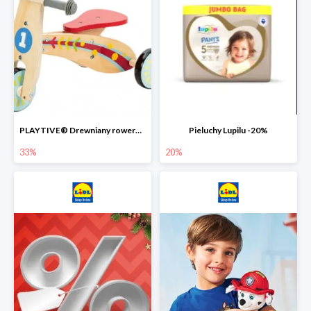
PLAYTIVE® Drewniany rowerek biegowy -33%
Pieluchy Lupilu -20%
33%
20%