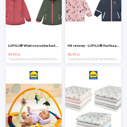
LUPILU® Wiatroszczelna kurtka dziecięca softshell, 1 sztuka
Hit cenowy - LUPILU® Kurtka przeciwdeszczowa dziewczęca, 1 sztuka
49.99 zł
46.99 zł
*najniższa cena z 30 dni przed obniżką
*najniższa cena z 30 dni przed obniżką