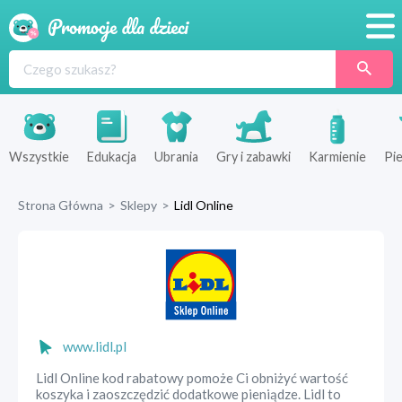
Promocje
Produkty
Sklepy
Wszystkie
Edukacja
Ubrania
Gry i zabawki
Karmienie
Pie
Blog
Strona Główna
>
Sklepy
>
Lidl Online
Wyprawka
www.lidl.pl
Lidl Online kod rabatowy pomoże Ci obniżyć wartość
koszyka i zaoszczędzić dodatkowe pieniądze. Lidl to