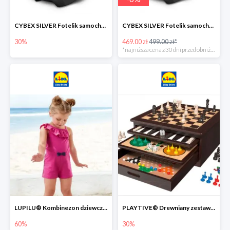
CYBEX SILVER Fotelik samochodowy -30%
CYBEX SILVER Fotelik samochodowy + dostawa gratis!
30%
469.00 zł
499.00 zł*
*najniższa cena z 30 dni przed obniżką
LUPILU® Kombinezon dziewczęcy z bawełny
PLAYTIVE® Drewniany zestaw gier 10 w 1
60%
30%