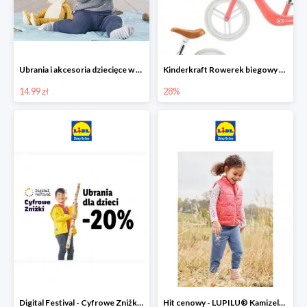
Ubrania i akcesoria dziecięce w Lidlu Online od 14,99 zł
Kinderkraft Rowerek biegowy Fly
14.99 zł
28%
Digital Festival - Cyfrowe Zniżki Ubrania dla dzieci w Lidlu -20%
Hit cenowy - LUPILU® Kamizelka pikowana dziewczęca