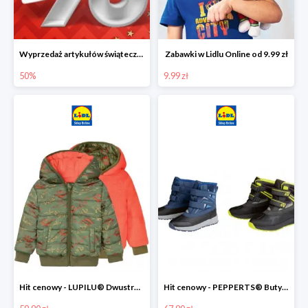
Wyprzedaż artykułów świątecznych w Lidlu Online
Zabawki w Lidlu Online od 9.99 zł
50%
9.99 zł
Hit cenowy - LUPILU® Dwustronna kurtka dziecięca z polarem
Hit cenowy - PEPPERTS® Buty zimowe chłopięce