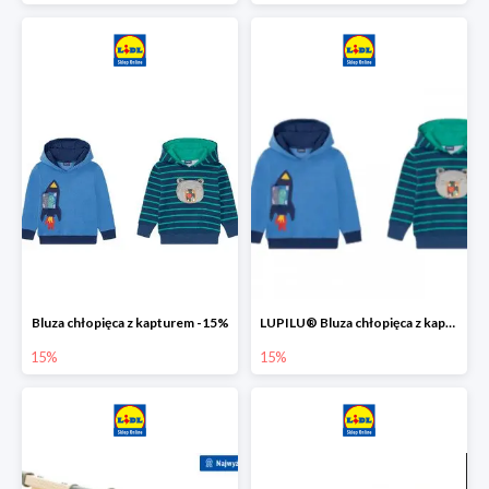
Bluza chłopięca z kapturem -15%
LUPILU® Bluza chłopięca z kapturem
15%
15%