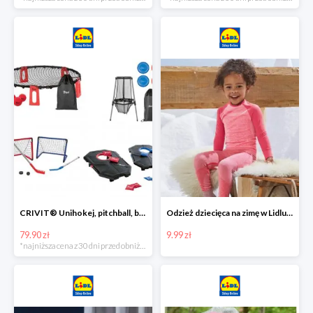
CRIVIT® Unihokej, pitchball, bean bag lub disc golf
Odzież dziecięca na zimę w Lidlu Online od 9,99 zł
79.90 zł
9.99 zł
*najniższa cena z 30 dni przed obniżką