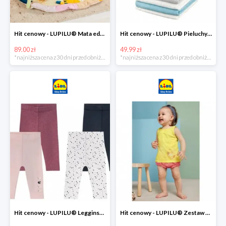
Hit cenowy - LUPILU® Mata edukacyjna dla niemowląt, 1 sztuka
Hit cenowy - LUPILU® Pieluchy tetrowe 80x80 cm, z biobawełny, 5 sztuk
89.00 zł
49.99 zł
*najniższa cena z 30 dni przed obniżką
*najniższa cena z 30 dni przed obniżką
Hit cenowy - LUPILU® Legginsy niemowlęce z biobawełną, 2 pary
Hit cenowy - LUPILU® Zestaw dziecięcy z biobawełny (body + koszulka + spodenki), 1 komplet