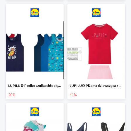
LUPILU® Podkoszulka chłopięca z bawełny -20%
LUPILU® Piżama dziewczęca z bawełny -41%
20%
41%