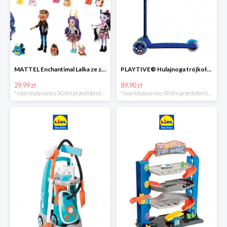
MATTEL Enchantimal Lalka ze zwierzątkiem
PLAYTIVE® Hulajnoga trójkołowa Tri Scooter z diodami LED
29.99 zł
89.90 zł
*najniższa cena z 30 dni przed obniżką
*najniższa cena z 30 dni przed obniżką