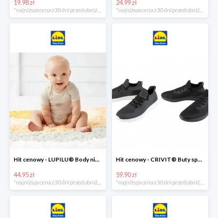
19.98 zł
24.99 zł
*najniższa cena z 30 dni przed obniżką
*najniższa cena z 30 dni przed obniżką
Hit cenowy - LUPILU® Body niemowlęce z biobawełny, z krótkim rękawem, 5 sztuk
Hit cenowy - CRIVIT® Buty sportowe chłopięce WellWalk, 1 para
44.95 zł
59.90 zł
*najniższa cena z 30 dni przed obniżką
*najniższa cena z 30 dni przed obniżką