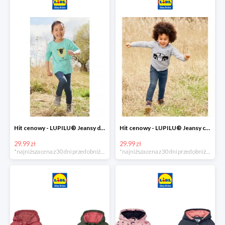
Hit cenowy - LUPILU® Jeansy dziewczęce slim fit
Hit cenowy - LUPILU® Jeansy chłopięce slim fit
29.99 zł
29.99 zł
*najniższa cena z 30 dni przed obniżką
*najniższa cena z 30 dni przed obniżką