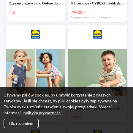
Czas na plażę w Lidlu Online do -20%
Hit cenowy - CYBEX Fotelik dziecięcy samochodowy Pallasfix grupa I-III, 9-36 kg
20%
799.00 zł
*najniższa cena z 30 dni przed obniżką
Używamy plików cookies, by ułatwić korzystanie z naszych
serwisów. Jeśli nie chcesz, by pliki cookies były zapisywane na
Twoim dysku, zmień ustawienia swojej przeglądarki. Więcej
Moda dziecięca w Lidlu od 11.99 zł
Ubrania i buty dziecięce w Lidlu Online od 9,99 zł
informacji:
polityka prywatności
.
11.99 zł
9.99 zł
Ok, rozumiem