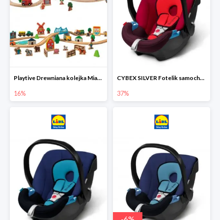
Playtive Drewniana kolejka Miasto lub Farma
CYBEX SILVER Fotelik samochodowy
16%
37%
-
6
%