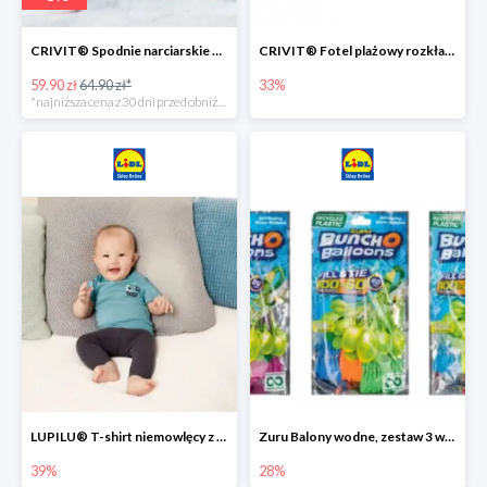
CRIVIT® Spodnie narciarskie dziewczęce
CRIVIT® Fotel plażowy rozkładany / Brodzik dziecięcy
59.90 zł
64.90 zł*
33%
*najniższa cena z 30 dni przed obniżką
LUPILU® T-shirt niemowlęcy z biobawełny -39%
Zuru Balony wodne, zestaw 3 wiązek -28%
39%
28%