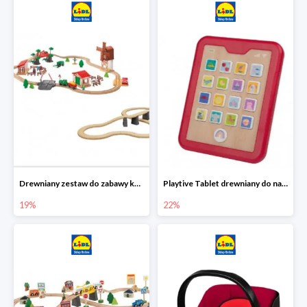
Drewniany zestaw do zabawy kolejką - farma i wiadukt
Playtive Tablet drewniany do nauki, interaktywny
19%
22%