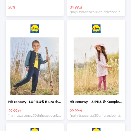
20%
34.99 zł
*najniższa cena z 30 dni przed obniżką
Hit cenowy - LUPILU® Bluza chłopięca w stylu college
Hit cenowy - LUPILU® Komplet dziewczęcy (sukienka + legginsy)
29.99 zł
29.99 zł
*najniższa cena z 30 dni przed obniżką
*najniższa cena z 30 dni przed obniżką