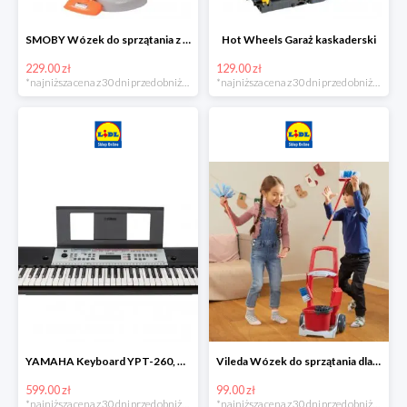
SMOBY Wózek do sprzątania z odkurzaczem
Hot Wheels Garaż kaskaderski
229.00 zł
129.00 zł
*najniższa cena z 30 dni przed obniżką
*najniższa cena z 30 dni przed obniżką
YAMAHA Keyboard YPT-260, 61 klawiszy
Vileda Wózek do sprzątania dla dzieci
599.00 zł
99.00 zł
*najniższa cena z 30 dni przed obniżką
*najniższa cena z 30 dni przed obniżką