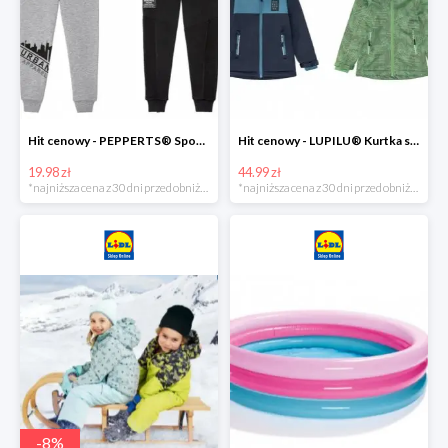
Hit cenowy - PEPPERTS® Spodnie dresowe chłopięce, 1 para
Hit cenowy - LUPILU® Kurtka softshell chłopięca, 1 sztuka
19.98 zł
44.99 zł
*najniższa cena z 30 dni przed obniżką
*najniższa cena z 30 dni przed obniżką
-
8
%