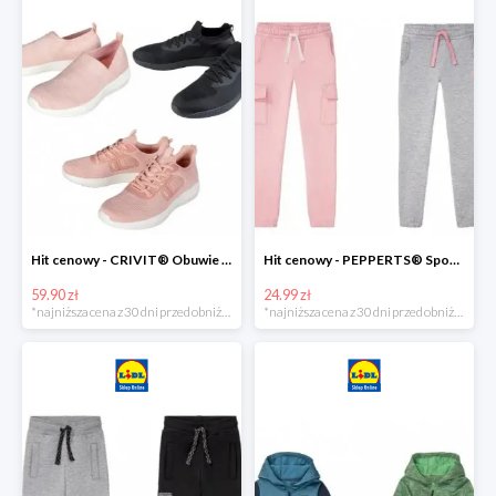
Hit cenowy - CRIVIT® Obuwie dziewczęce sportowe i na co dzień, 1 para
Hit cenowy - PEPPERTS® Spodnie dresowe dziewczęce, 1 para
59.90 zł
24.99 zł
*najniższa cena z 30 dni przed obniżką
*najniższa cena z 30 dni przed obniżką