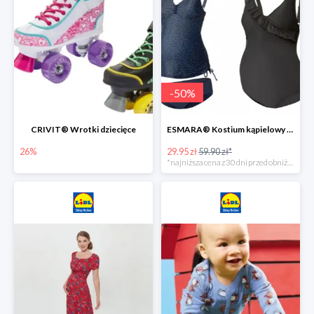
-
50
%
CRIVIT® Wrotki dziecięce
ESMARA® Kostium kąpielowy ciążowy lub tankini ciążowe -50%
26%
29.95 zł
59.90 zł*
*najniższa cena z 30 dni przed obniżką