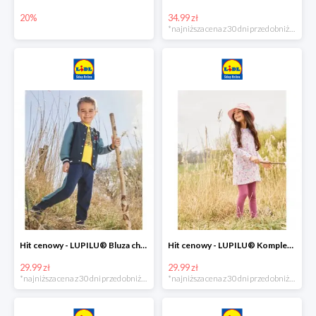
20%
34.99 zł
*najniższa cena z 30 dni przed obniżką
Hit cenowy - LUPILU® Bluza chłopięca w stylu college
Hit cenowy - LUPILU® Komplet dziewczęcy (sukienka + legginsy)
29.99 zł
29.99 zł
*najniższa cena z 30 dni przed obniżką
*najniższa cena z 30 dni przed obniżką