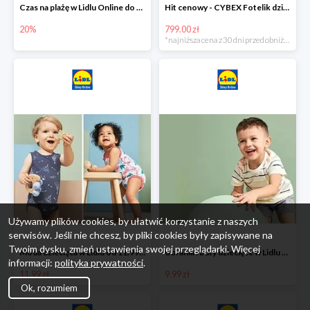
Czas na plażę w Lidlu Online do -20%
Hit cenowy - CYBEX Fotelik dziecięcy samochodowy Pallasfix grupa I-III, 9-36 kg
20%
799.00 zł
*najniższa cena z 30 dni przed obniżką
Używamy plików cookies, by ułatwić korzystanie z naszych
serwisów. Jeśli nie chcesz, by pliki cookies były zapisywane na
Twoim dysku, zmień ustawienia swojej przeglądarki. Więcej
Moda dziecięca w Lidlu od 11.99 zł
Ubrania i buty dziecięce w Lidlu Online od 9,99 zł
informacji:
polityka prywatności
.
11.99 zł
9.99 zł
Ok, rozumiem