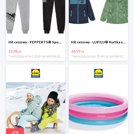
Hit cenowy - PEPPERTS® Spodnie dresowe chłopięce, 1 para
Hit cenowy - LUPILU® Kurtka softshell chłopięca, 1 sztuka
19.98 zł
44.99 zł
*najniższa cena z 30 dni przed obniżką
*najniższa cena z 30 dni przed obniżką
-
8
%