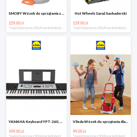
SMOBY Wózek do sprzątania z odkurzaczem
Hot Wheels Garaż kaskaderski
229.00 zł
129.00 zł
*najniższa cena z 30 dni przed obniżką
*najniższa cena z 30 dni przed obniżką
YAMAHA Keyboard YPT-260, 61 klawiszy
Vileda Wózek do sprzątania dla dzieci
599.00 zł
99.00 zł
*najniższa cena z 30 dni przed obniżką
*najniższa cena z 30 dni przed obniżką