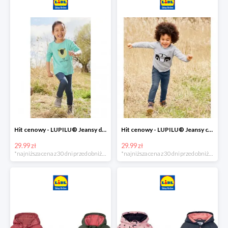
Hit cenowy - LUPILU® Jeansy dziewczęce slim fit
Hit cenowy - LUPILU® Jeansy chłopięce slim fit
29.99 zł
29.99 zł
*najniższa cena z 30 dni przed obniżką
*najniższa cena z 30 dni przed obniżką