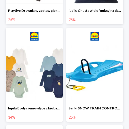
Playtive Drewniany zestaw gier 10 w 1
lupilu Chusta wielofunkcyjna dziecięca
25%
25%
lupilu Body niemowlęce z biobawełny
Sanki SNOW TRAIN CONTROL -25%
14%
25%