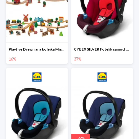
Playtive Drewniana kolejka Miasto lub Farma
CYBEX SILVER Fotelik samochodowy
16%
37%
-
6
%