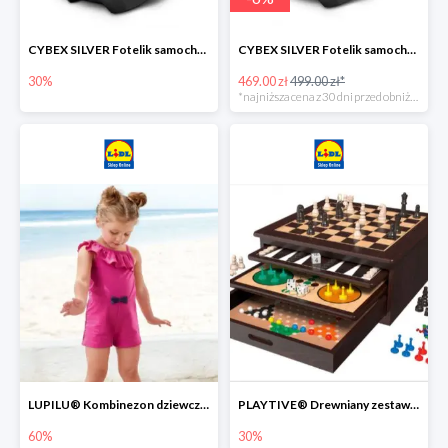
CYBEX SILVER Fotelik samochodowy -30%
CYBEX SILVER Fotelik samochodowy + dostawa gratis!
30%
469.00 zł
499.00 zł*
*najniższa cena z 30 dni przed obniżką
LUPILU® Kombinezon dziewczęcy z bawełny
PLAYTIVE® Drewniany zestaw gier 10 w 1
60%
30%