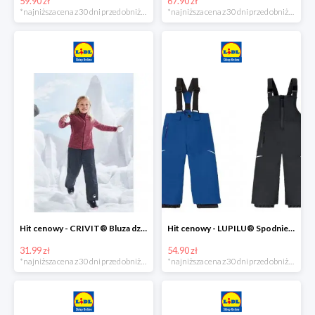
59.90 zł
67.90 zł
*najniższa cena z 30 dni przed obniżką
*najniższa cena z 30 dni przed obniżką
Hit cenowy - CRIVIT® Bluza dziewczęca z polaru
Hit cenowy - LUPILU® Spodnie narciarskie chłopięce
31.99 zł
54.90 zł
*najniższa cena z 30 dni przed obniżką
*najniższa cena z 30 dni przed obniżką