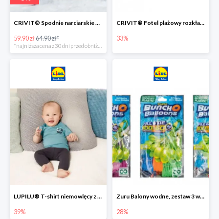
CRIVIT® Spodnie narciarskie dziewczęce
CRIVIT® Fotel plażowy rozkładany / Brodzik dziecięcy
59.90 zł
64.90 zł*
33%
*najniższa cena z 30 dni przed obniżką
LUPILU® T-shirt niemowlęcy z biobawełny -39%
Zuru Balony wodne, zestaw 3 wiązek -28%
39%
28%