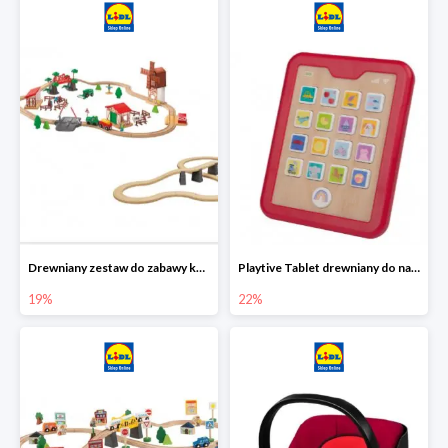
Drewniany zestaw do zabawy kolejką - farma i wiadukt
Playtive Tablet drewniany do nauki, interaktywny
19%
22%