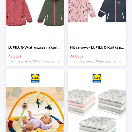
LUPILU® Wiatroszczelna kurtka dziecięca softshell, 1 sztuka
Hit cenowy - LUPILU® Kurtka przeciwdeszczowa dziewczęca, 1 sztuka
49.99 zł
46.99 zł
*najniższa cena z 30 dni przed obniżką
*najniższa cena z 30 dni przed obniżką