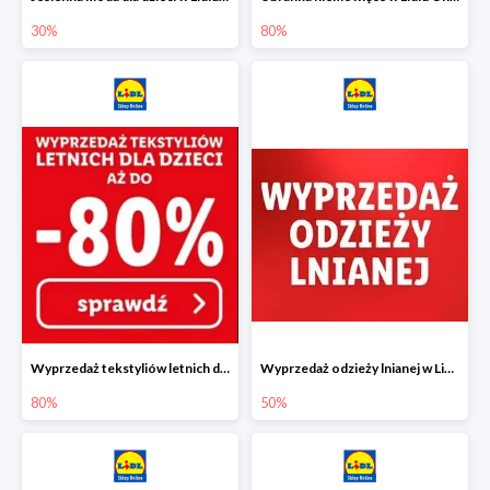
30%
80%
Wyprzedaż tekstyliów letnich dla dzieci w Lidlu Online do -80%
Wyprzedaż odzieży lnianej w Lidlu Online do -50%
80%
50%