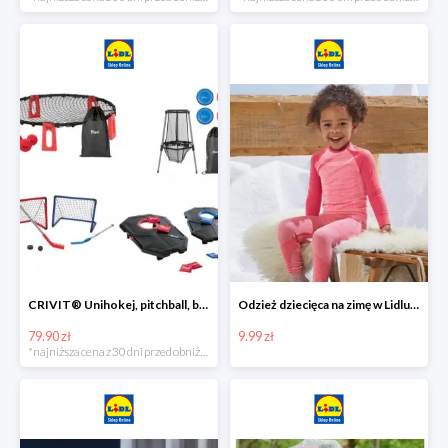
CRIVIT® Unihokej, pitchball, bean bag lub disc golf
Odzież dziecięca na zimę w Lidlu Online od 9,99 zł
79.90 zł
9.99 zł
*najniższa cena z 30 dni przed obniżką