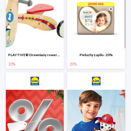
PLAYTIVE® Drewniany rowerek biegowy -33%
Pieluchy Lupilu -20%
33%
20%