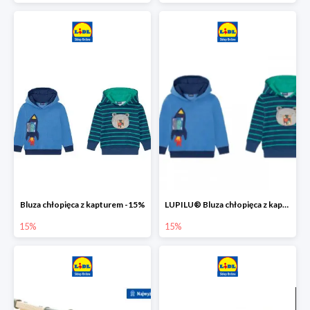
Bluza chłopięca z kapturem -15%
LUPILU® Bluza chłopięca z kapturem
15%
15%