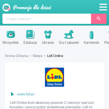
Promocje
Produkty
Sklepy
Wszystkie
Edukacja
Ubrania
Gry i zabawki
Karmienie
Pie
Blog
Strona Główna
>
Sklepy
>
Lidl Online
Wyprawka
www.lidl.pl
Lidl Online kod rabatowy pomoże Ci obniżyć wartość
koszyka i zaoszczędzić dodatkowe pieniądze. Lidl to