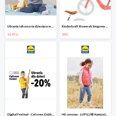
Ubrania i akcesoria dziecięce w Lidlu Online od 14,99 zł
Kinderkraft Rowerek biegowy Fly
14.99 zł
28%
Digital Festival - Cyfrowe Zniżki Ubrania dla dzieci w Lidlu -20%
Hit cenowy - LUPILU® Kamizelka pikowana dziewczęca