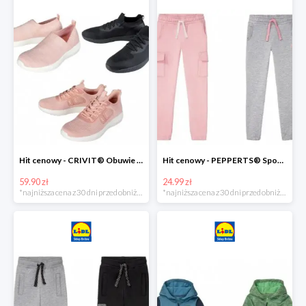
Hit cenowy - CRIVIT® Obuwie dziewczęce sportowe i na co dzień, 1 para
Hit cenowy - PEPPERTS® Spodnie dresowe dziewczęce, 1 para
59.90 zł
24.99 zł
*najniższa cena z 30 dni przed obniżką
*najniższa cena z 30 dni przed obniżką