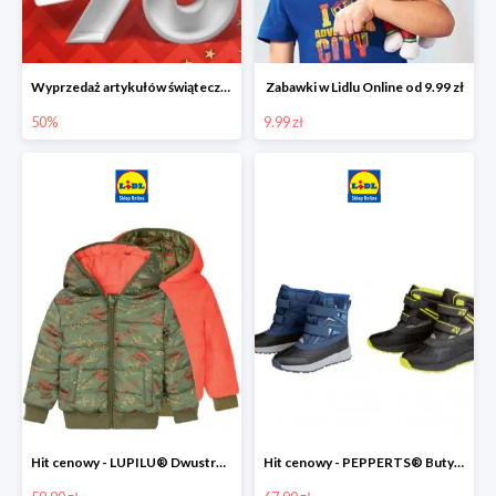
Wyprzedaż artykułów świątecznych w Lidlu Online
Zabawki w Lidlu Online od 9.99 zł
50%
9.99 zł
Hit cenowy - LUPILU® Dwustronna kurtka dziecięca z polarem
Hit cenowy - PEPPERTS® Buty zimowe chłopięce