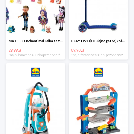
MATTEL Enchantimal Lalka ze zwierzątkiem
PLAYTIVE® Hulajnoga trójkołowa Tri Scooter z diodami LED
29.99 zł
89.90 zł
*najniższa cena z 30 dni przed obniżką
*najniższa cena z 30 dni przed obniżką