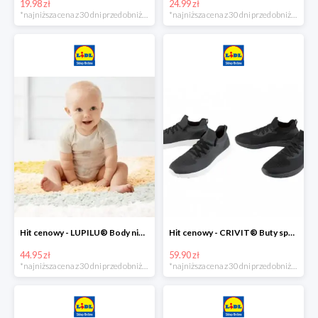
19.98 zł
24.99 zł
*najniższa cena z 30 dni przed obniżką
*najniższa cena z 30 dni przed obniżką
Hit cenowy - LUPILU® Body niemowlęce z biobawełny, z krótkim rękawem, 5 sztuk
Hit cenowy - CRIVIT® Buty sportowe chłopięce WellWalk, 1 para
44.95 zł
59.90 zł
*najniższa cena z 30 dni przed obniżką
*najniższa cena z 30 dni przed obniżką