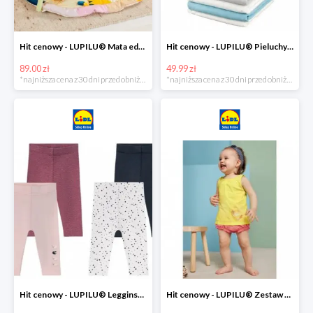
Hit cenowy - LUPILU® Mata edukacyjna dla niemowląt, 1 sztuka
Hit cenowy - LUPILU® Pieluchy tetrowe 80x80 cm, z biobawełny, 5 sztuk
89.00 zł
49.99 zł
*najniższa cena z 30 dni przed obniżką
*najniższa cena z 30 dni przed obniżką
Hit cenowy - LUPILU® Legginsy niemowlęce z biobawełną, 2 pary
Hit cenowy - LUPILU® Zestaw dziecięcy z biobawełny (body + koszulka + spodenki), 1 komplet