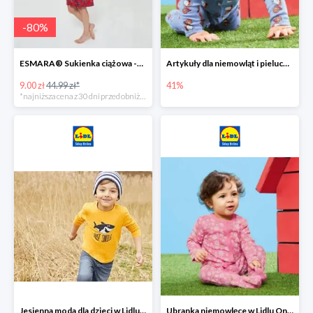
-
80
%
ESMARA® Sukienka ciążowa -79%
Artykuły dla niemowląt i pieluchy w Lidlu Online do -41%
9.00 zł
44.99 zł*
41%
*najniższa cena z 30 dni przed obniżką
Jesienna moda dla dzieci w Lidlu Online do -30%
Ubranka niemowlęce w Lidlu Online do -80%