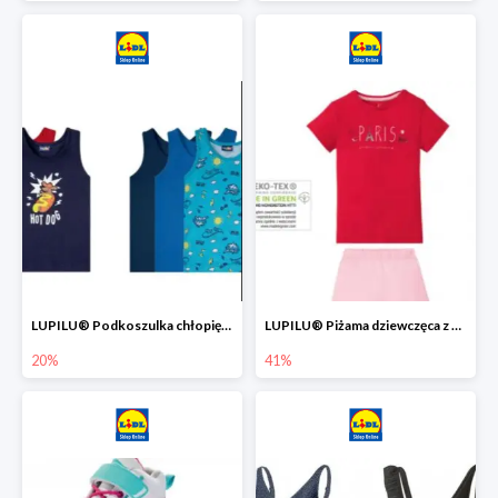
LUPILU® Podkoszulka chłopięca z bawełny -20%
LUPILU® Piżama dziewczęca z bawełny -41%
20%
41%