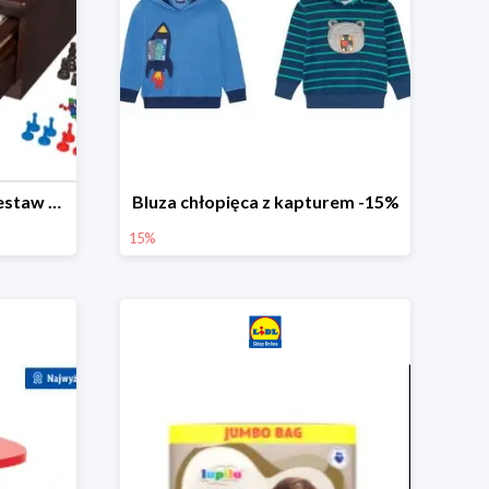
PLAYTIVE® Drewniany zestaw gier 10 w 1
Bluza chłopięca z kapturem -15%
15%