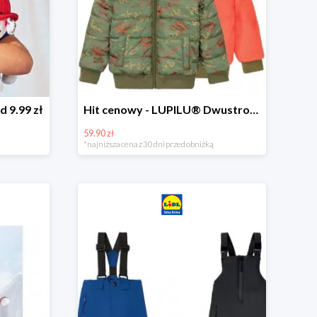
d 9.99 zł
Hit cenowy - LUPILU® Dwustronna kurtka dziecięca z polarem
59.90 zł
*najniższa cena z 30 dni przed obniżką