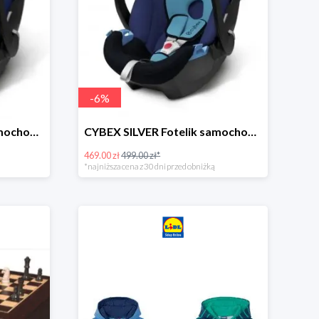
-
6
%
CYBEX SILVER Fotelik samochodowy -30%
CYBEX SILVER Fotelik samochodowy + dostawa gratis!
469.00 zł
499.00 zł*
*najniższa cena z 30 dni przed obniżką