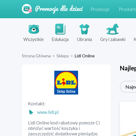
Promocje
Produkt
Wszystkie
Edukacja
Ubrania
Gry i zabawki
K
Strona Główna
>
Sklepy
>
Lidl Online
Najle
Najn
Kontakt:
www.lidl.pl
Lidl Online kod rabatowy pomoże Ci
obniżyć wartość koszyka i
zaoszczędzić dodatkowe pieniądze.