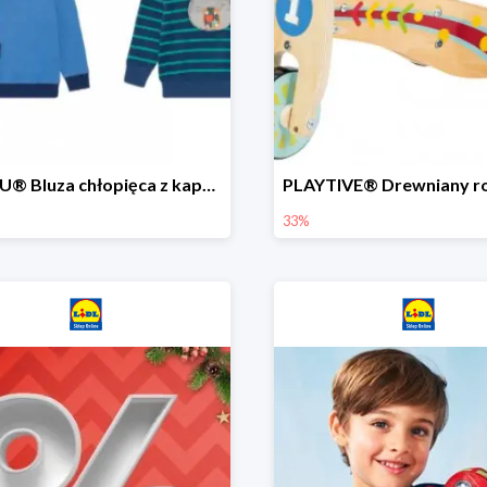
LUPILU® Bluza chłopięca z kapturem
33%