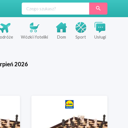
odróże
Wózki i foteliki
Dom
Sport
Usługi
rpień
2026