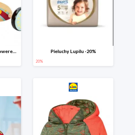
PLAYTIVE® Drewniany rowerek biegowy -33%
Pieluchy Lupilu -20%
20%