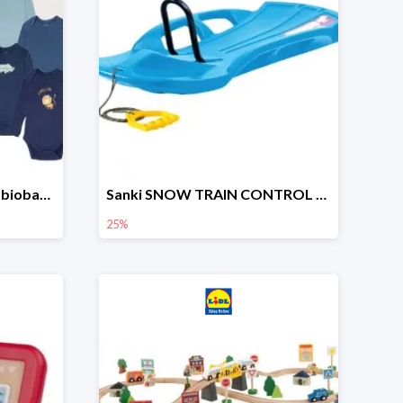
lupilu Body niemowlęce z biobawełny
Sanki SNOW TRAIN CONTROL -25%
25%