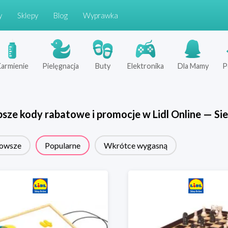
y
Sklepy
Blog
Wyprawka
armienie
Pielęgnacja
Buty
Elektronika
Dla Mamy
P
psze kody rabatowe i promocje w
Lidl Online
—
Sie
owsze
Popularne
Wkrótce wygasną