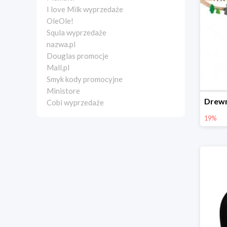
I love Milk wyprzedaże
OleOle!
Squla wyprzedaże
nazwa.pl
Douglas promocje
Mall.pl
Smyk kody promocyjne
Ministore
Cobi wyprzedaże
19%