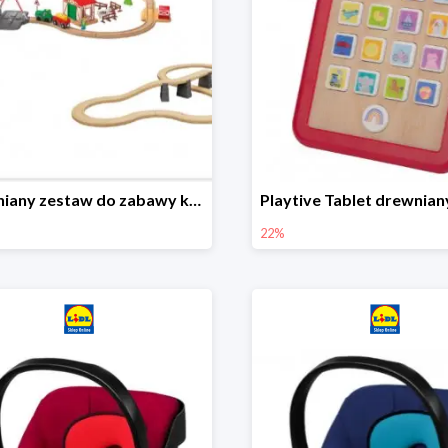
Drewniany zestaw do zabawy kolejką - farma i wiadukt
22%