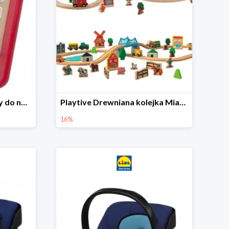
Playtive Tablet drewniany do nauki, interaktywny
Playtive Drewniana kolejka Miasto lub Farma
16%