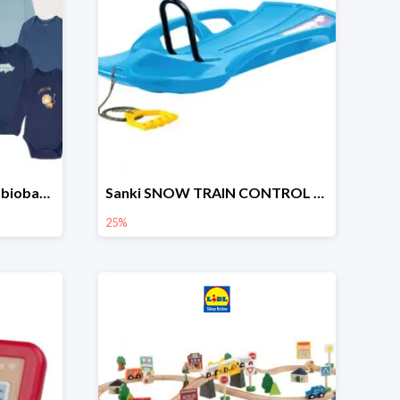
lupilu Body niemowlęce z biobawełny
Sanki SNOW TRAIN CONTROL -25%
25%