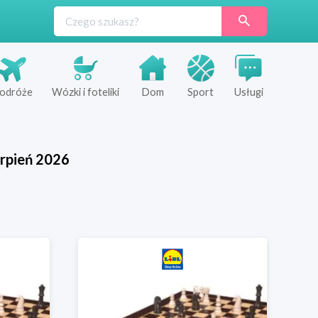
odróże
Wózki i foteliki
Dom
Sport
Usługi
rpień
2026