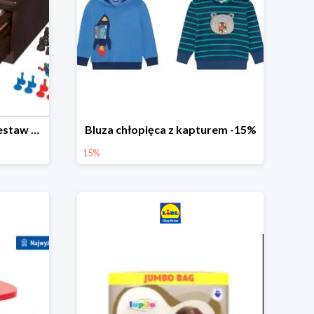
PLAYTIVE® Drewniany zestaw gier 10 w 1
Bluza chłopięca z kapturem -15%
15%