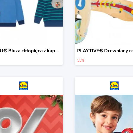
LUPILU® Bluza chłopięca z kapturem
33%