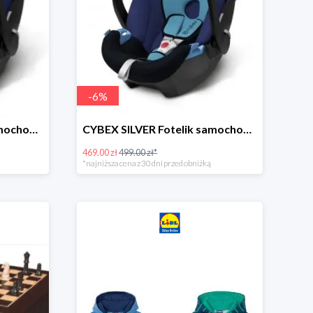
-
6
%
CYBEX SILVER Fotelik samochodowy -30%
CYBEX SILVER Fotelik samochodowy + dostawa gratis!
469.00 zł
499.00 zł*
*najniższa cena z 30 dni przed obniżką