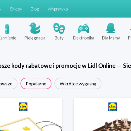
y
Sklepy
Blog
Wyprawka
armienie
Pielęgnacja
Buty
Elektronika
Dla Mamy
P
psze kody rabatowe i promocje w
Lidl Online
—
Sie
owsze
Popularne
Wkrótce wygasną