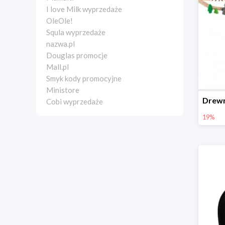
I love Milk wyprzedaże
OleOle!
Squla wyprzedaże
nazwa.pl
Douglas promocje
Mall.pl
Smyk kody promocyjne
Ministore
Cobi wyprzedaże
19%