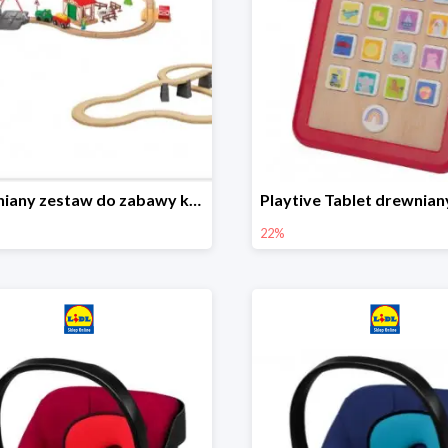
Drewniany zestaw do zabawy kolejką - farma i wiadukt
22%