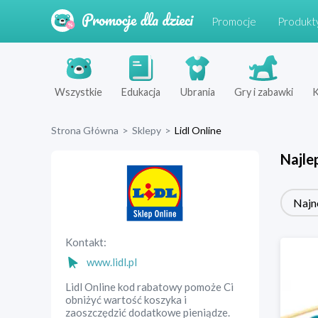
Promocje
Produkt
Wszystkie
Edukacja
Ubrania
Gry i zabawki
K
Strona Główna
>
Sklepy
>
Lidl Online
Najle
Najn
Kontakt:
www.lidl.pl
Lidl Online kod rabatowy pomoże Ci
obniżyć wartość koszyka i
zaoszczędzić dodatkowe pieniądze.