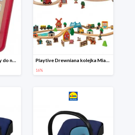
Playtive Tablet drewniany do nauki, interaktywny
Playtive Drewniana kolejka Miasto lub Farma
16%