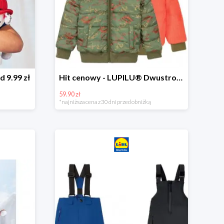
d 9.99 zł
Hit cenowy - LUPILU® Dwustronna kurtka dziecięca z polarem
59.90 zł
*najniższa cena z 30 dni przed obniżką