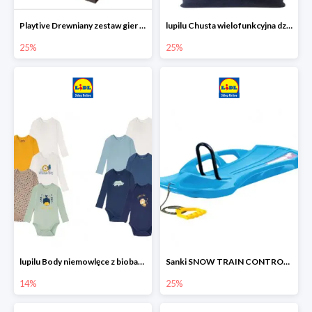
Playtive Drewniany zestaw gier 10 w 1
lupilu Chusta wielofunkcyjna dziecięca
25%
25%
lupilu Body niemowlęce z biobawełny
Sanki SNOW TRAIN CONTROL -25%
14%
25%