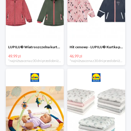
LUPILU® Wiatroszczelna kurtka dziecięca softshell, 1 sztuka
Hit cenowy - LUPILU® Kurtka przeciwdeszczowa dziewczęca, 1 sztuka
49.99 zł
46.99 zł
*najniższa cena z 30 dni przed obniżką
*najniższa cena z 30 dni przed obniżką