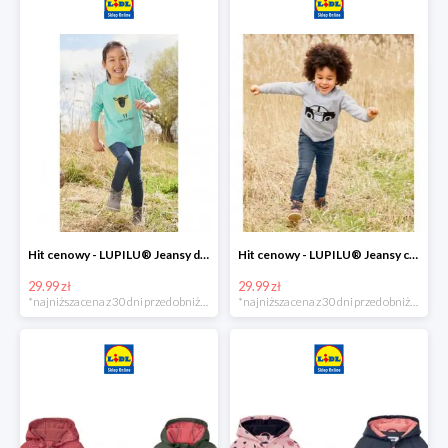
Hit cenowy - LUPILU® Jeansy dziewczęce slim fit
Hit cenowy - LUPILU® Jeansy chłopięce slim fit
29.99 zł
29.99 zł
*najniższa cena z 30 dni przed obniżką
*najniższa cena z 30 dni przed obniżką