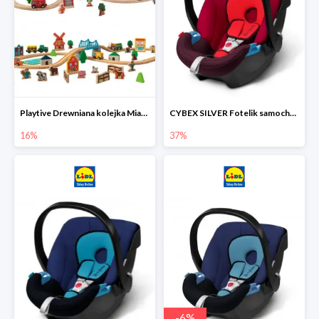
Playtive Drewniana kolejka Miasto lub Farma
CYBEX SILVER Fotelik samochodowy
16%
37%
-
6
%