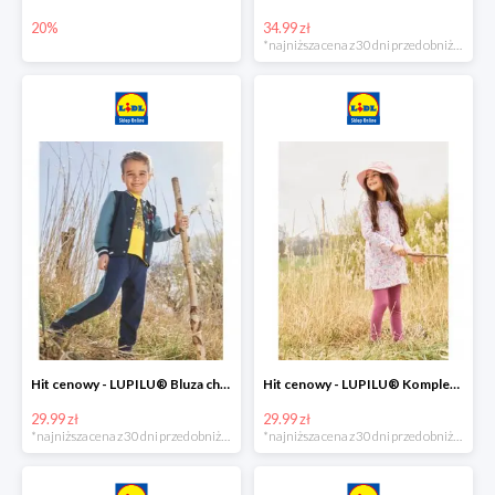
20%
34.99 zł
*najniższa cena z 30 dni przed obniżką
Hit cenowy - LUPILU® Bluza chłopięca w stylu college
Hit cenowy - LUPILU® Komplet dziewczęcy (sukienka + legginsy)
29.99 zł
29.99 zł
*najniższa cena z 30 dni przed obniżką
*najniższa cena z 30 dni przed obniżką