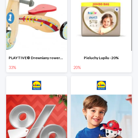
PLAYTIVE® Drewniany rowerek biegowy -33%
Pieluchy Lupilu -20%
33%
20%