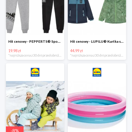
Hit cenowy - PEPPERTS® Spodnie dresowe chłopięce, 1 para
Hit cenowy - LUPILU® Kurtka softshell chłopięca, 1 sztuka
19.98 zł
44.99 zł
*najniższa cena z 30 dni przed obniżką
*najniższa cena z 30 dni przed obniżką
-
8
%