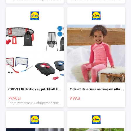
CRIVIT® Unihokej, pitchball, bean bag lub disc golf
Odzież dziecięca na zimę w Lidlu Online od 9,99 zł
79.90 zł
9.99 zł
*najniższa cena z 30 dni przed obniżką