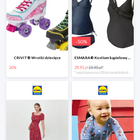
-
50
%
CRIVIT® Wrotki dziecięce
ESMARA® Kostium kąpielowy ciążowy lub tankini ciążowe -50%
26%
29.95 zł
59.90 zł*
*najniższa cena z 30 dni przed obniżką