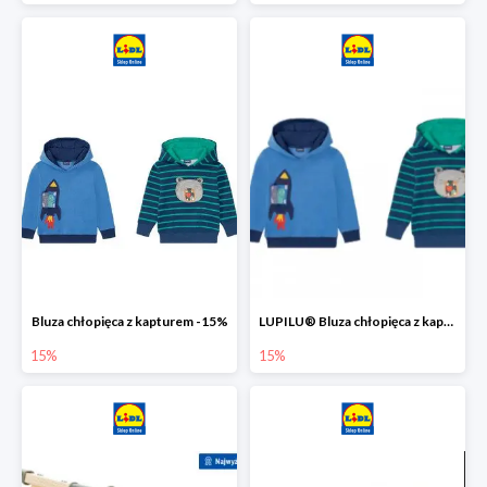
Bluza chłopięca z kapturem -15%
LUPILU® Bluza chłopięca z kapturem
15%
15%