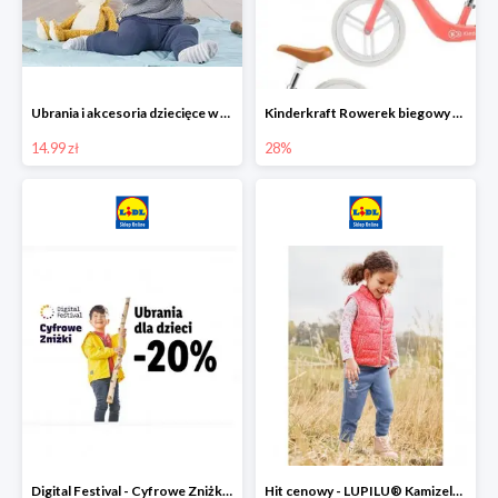
Ubrania i akcesoria dziecięce w Lidlu Online od 14,99 zł
Kinderkraft Rowerek biegowy Fly
14.99 zł
28%
Digital Festival - Cyfrowe Zniżki Ubrania dla dzieci w Lidlu -20%
Hit cenowy - LUPILU® Kamizelka pikowana dziewczęca