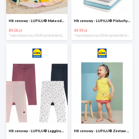
Hit cenowy - LUPILU® Mata edukacyjna dla niemowląt, 1 sztuka
Hit cenowy - LUPILU® Pieluchy tetrowe 80x80 cm, z biobawełny, 5 sztuk
89.00 zł
49.99 zł
*najniższa cena z 30 dni przed obniżką
*najniższa cena z 30 dni przed obniżką
Hit cenowy - LUPILU® Legginsy niemowlęce z biobawełną, 2 pary
Hit cenowy - LUPILU® Zestaw dziecięcy z biobawełny (body + koszulka + spodenki), 1 komplet