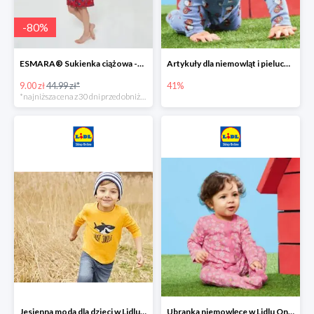
-
80
%
ESMARA® Sukienka ciążowa -79%
Artykuły dla niemowląt i pieluchy w Lidlu Online do -41%
9.00 zł
44.99 zł*
41%
*najniższa cena z 30 dni przed obniżką
Jesienna moda dla dzieci w Lidlu Online do -30%
Ubranka niemowlęce w Lidlu Online do -80%