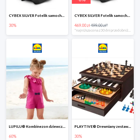
CYBEX SILVER Fotelik samochodowy -30%
CYBEX SILVER Fotelik samochodowy + dostawa gratis!
30%
469.00 zł
499.00 zł*
*najniższa cena z 30 dni przed obniżką
LUPILU® Kombinezon dziewczęcy z bawełny
PLAYTIVE® Drewniany zestaw gier 10 w 1
60%
30%