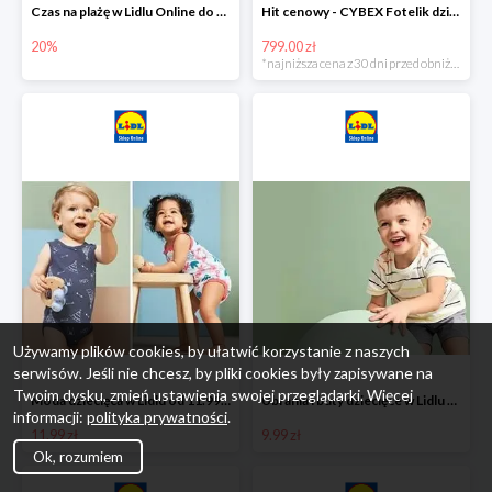
Czas na plażę w Lidlu Online do -20%
Hit cenowy - CYBEX Fotelik dziecięcy samochodowy Pallasfix grupa I-III, 9-36 kg
20%
799.00 zł
*najniższa cena z 30 dni przed obniżką
Używamy plików cookies, by ułatwić korzystanie z naszych
serwisów. Jeśli nie chcesz, by pliki cookies były zapisywane na
Twoim dysku, zmień ustawienia swojej przeglądarki. Więcej
Moda dziecięca w Lidlu od 11.99 zł
Ubrania i buty dziecięce w Lidlu Online od 9,99 zł
informacji:
polityka prywatności
.
11.99 zł
9.99 zł
Ok, rozumiem