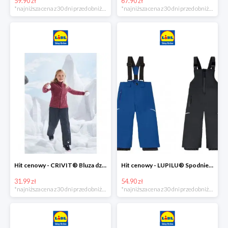
59.90 zł
67.90 zł
*najniższa cena z 30 dni przed obniżką
*najniższa cena z 30 dni przed obniżką
Hit cenowy - CRIVIT® Bluza dziewczęca z polaru
Hit cenowy - LUPILU® Spodnie narciarskie chłopięce
31.99 zł
54.90 zł
*najniższa cena z 30 dni przed obniżką
*najniższa cena z 30 dni przed obniżką