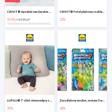
CRIVIT® Spodnie narciarskie dziewczęce
CRIVIT® Fotel plażowy rozkładany / Brodzik dziecięcy
59.90 zł
64.90 zł*
33%
*najniższa cena z 30 dni przed obniżką
LUPILU® T-shirt niemowlęcy z biobawełny -39%
Zuru Balony wodne, zestaw 3 wiązek -28%
39%
28%