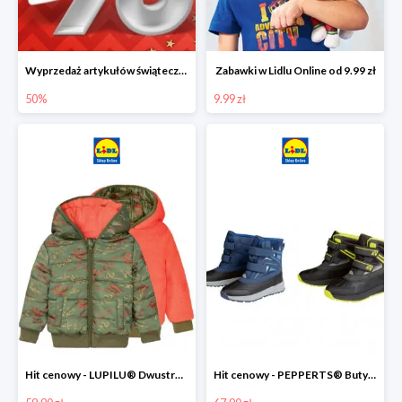
Wyprzedaż artykułów świątecznych w Lidlu Online
Zabawki w Lidlu Online od 9.99 zł
50%
9.99 zł
Hit cenowy - LUPILU® Dwustronna kurtka dziecięca z polarem
Hit cenowy - PEPPERTS® Buty zimowe chłopięce