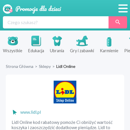
Promocje
Produkty
Sklepy
Wszystkie
Edukacja
Ubrania
Gry i zabawki
Karmienie
Pie
Blog
Strona Główna
>
Sklepy
>
Lidl Online
Wyprawka
www.lidl.pl
Lidl Online kod rabatowy pomoże Ci obniżyć wartość
koszyka i zaoszczędzić dodatkowe pieniądze. Lidl to