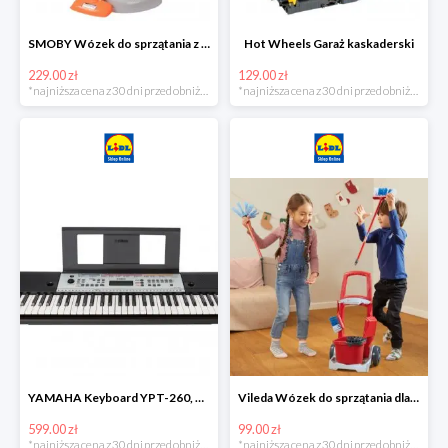
SMOBY Wózek do sprzątania z odkurzaczem
Hot Wheels Garaż kaskaderski
229.00 zł
129.00 zł
*najniższa cena z 30 dni przed obniżką
*najniższa cena z 30 dni przed obniżką
YAMAHA Keyboard YPT-260, 61 klawiszy
Vileda Wózek do sprzątania dla dzieci
599.00 zł
99.00 zł
*najniższa cena z 30 dni przed obniżką
*najniższa cena z 30 dni przed obniżką