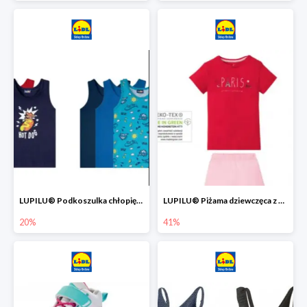
LUPILU® Podkoszulka chłopięca z bawełny -20%
LUPILU® Piżama dziewczęca z bawełny -41%
20%
41%