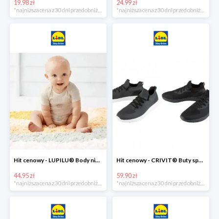
19.98 zł
24.99 zł
*najniższa cena z 30 dni przed obniżką
*najniższa cena z 30 dni przed obniżką
Hit cenowy - LUPILU® Body niemowlęce z biobawełny, z krótkim rękawem, 5 sztuk
Hit cenowy - CRIVIT® Buty sportowe chłopięce WellWalk, 1 para
44.95 zł
59.90 zł
*najniższa cena z 30 dni przed obniżką
*najniższa cena z 30 dni przed obniżką