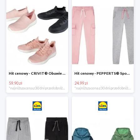
Hit cenowy - CRIVIT® Obuwie dziewczęce sportowe i na co dzień, 1 para
Hit cenowy - PEPPERTS® Spodnie dresowe dziewczęce, 1 para
59.90 zł
24.99 zł
*najniższa cena z 30 dni przed obniżką
*najniższa cena z 30 dni przed obniżką