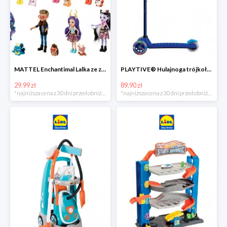
MATTEL Enchantimal Lalka ze zwierzątkiem
PLAYTIVE® Hulajnoga trójkołowa Tri Scooter z diodami LED
29.99 zł
89.90 zł
*najniższa cena z 30 dni przed obniżką
*najniższa cena z 30 dni przed obniżką