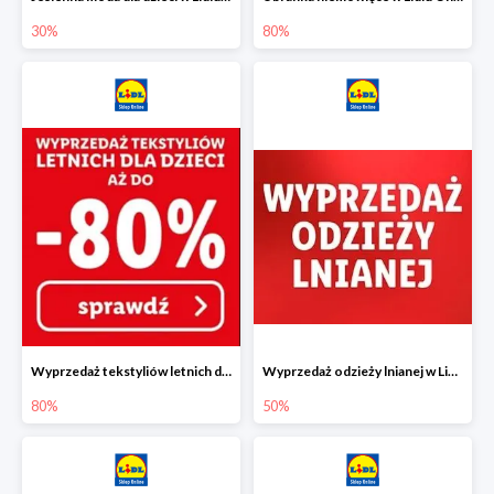
30%
80%
Wyprzedaż tekstyliów letnich dla dzieci w Lidlu Online do -80%
Wyprzedaż odzieży lnianej w Lidlu Online do -50%
80%
50%