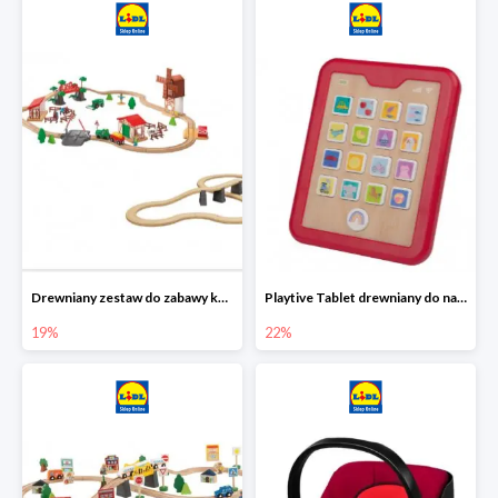
Drewniany zestaw do zabawy kolejką - farma i wiadukt
Playtive Tablet drewniany do nauki, interaktywny
19%
22%