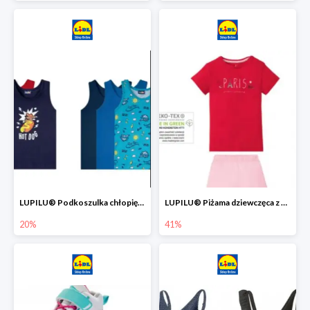
LUPILU® Podkoszulka chłopięca z bawełny -20%
LUPILU® Piżama dziewczęca z bawełny -41%
20%
41%