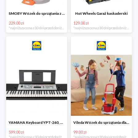
SMOBY Wózek do sprzątania z odkurzaczem
Hot Wheels Garaż kaskaderski
229.00 zł
129.00 zł
*najniższa cena z 30 dni przed obniżką
*najniższa cena z 30 dni przed obniżką
YAMAHA Keyboard YPT-260, 61 klawiszy
Vileda Wózek do sprzątania dla dzieci
599.00 zł
99.00 zł
*najniższa cena z 30 dni przed obniżką
*najniższa cena z 30 dni przed obniżką