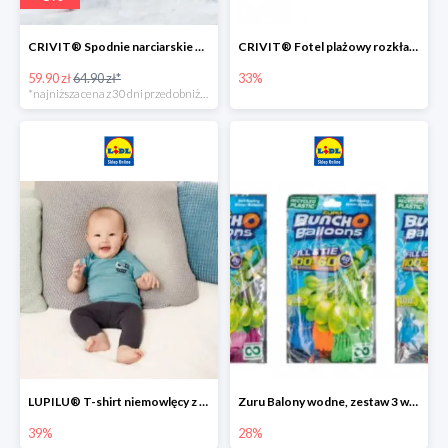
CRIVIT® Spodnie narciarskie dziewczęce
CRIVIT® Fotel plażowy rozkładany / Brodzik dziecięcy
59.90 zł
64.90 zł*
33%
*najniższa cena z 30 dni przed obniżką
LUPILU® T-shirt niemowlęcy z biobawełny -39%
Zuru Balony wodne, zestaw 3 wiązek -28%
39%
28%