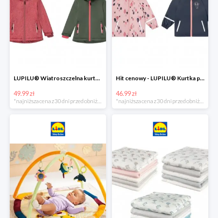
LUPILU® Wiatroszczelna kurtka dziecięca softshell, 1 sztuka
Hit cenowy - LUPILU® Kurtka przeciwdeszczowa dziewczęca, 1 sztuka
49.99 zł
46.99 zł
*najniższa cena z 30 dni przed obniżką
*najniższa cena z 30 dni przed obniżką