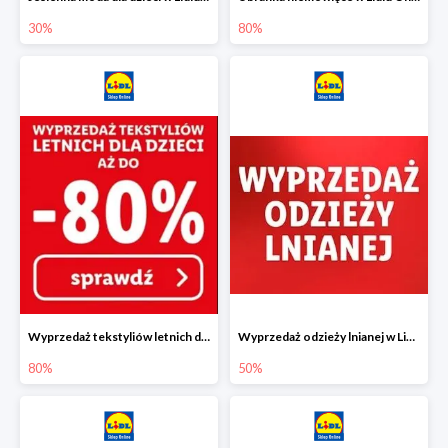
30%
80%
Wyprzedaż tekstyliów letnich dla dzieci w Lidlu Online do -80%
Wyprzedaż odzieży lnianej w Lidlu Online do -50%
80%
50%