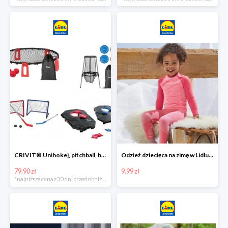
CRIVIT® Unihokej, pitchball, bean bag lub disc golf
Odzież dziecięca na zimę w Lidlu Online od 9,99 zł
79.90 zł
9.99 zł
*najniższa cena z 30 dni przed obniżką