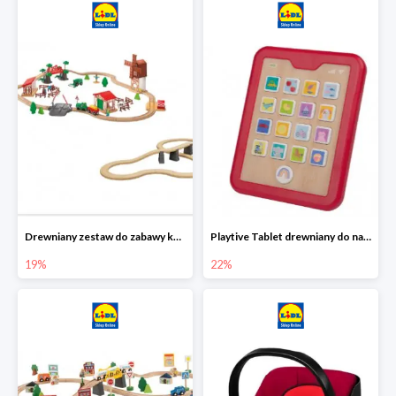
Drewniany zestaw do zabawy kolejką - farma i wiadukt
Playtive Tablet drewniany do nauki, interaktywny
19%
22%