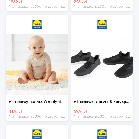
19.98 zł
24.99 zł
*najniższa cena z 30 dni przed obniżką
*najniższa cena z 30 dni przed obniżką
Hit cenowy - LUPILU® Body niemowlęce z biobawełny, z krótkim rękawem, 5 sztuk
Hit cenowy - CRIVIT® Buty sportowe chłopięce WellWalk, 1 para
44.95 zł
59.90 zł
*najniższa cena z 30 dni przed obniżką
*najniższa cena z 30 dni przed obniżką