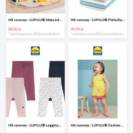
Hit cenowy - LUPILU® Mata edukacyjna dla niemowląt, 1 sztuka
Hit cenowy - LUPILU® Pieluchy tetrowe 80x80 cm, z biobawełny, 5 sztuk
89.00 zł
49.99 zł
*najniższa cena z 30 dni przed obniżką
*najniższa cena z 30 dni przed obniżką
Hit cenowy - LUPILU® Legginsy niemowlęce z biobawełną, 2 pary
Hit cenowy - LUPILU® Zestaw dziecięcy z biobawełny (body + koszulka + spodenki), 1 komplet