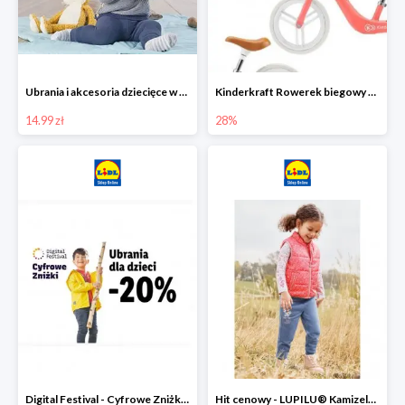
Ubrania i akcesoria dziecięce w Lidlu Online od 14,99 zł
Kinderkraft Rowerek biegowy Fly
14.99 zł
28%
Digital Festival - Cyfrowe Zniżki Ubrania dla dzieci w Lidlu -20%
Hit cenowy - LUPILU® Kamizelka pikowana dziewczęca