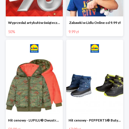
Wyprzedaż artykułów świątecznych w Lidlu Online
Zabawki w Lidlu Online od 9.99 zł
50%
9.99 zł
Hit cenowy - LUPILU® Dwustronna kurtka dziecięca z polarem
Hit cenowy - PEPPERTS® Buty zimowe chłopięce