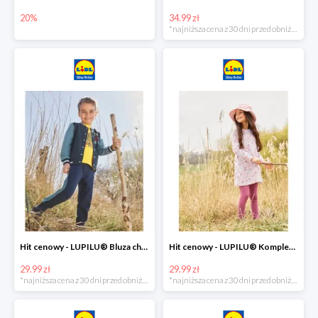
20%
34.99 zł
*najniższa cena z 30 dni przed obniżką
Hit cenowy - LUPILU® Bluza chłopięca w stylu college
Hit cenowy - LUPILU® Komplet dziewczęcy (sukienka + legginsy)
29.99 zł
29.99 zł
*najniższa cena z 30 dni przed obniżką
*najniższa cena z 30 dni przed obniżką