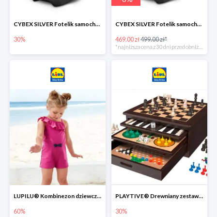
CYBEX SILVER Fotelik samochodowy -30%
CYBEX SILVER Fotelik samochodowy + dostawa gratis!
30%
469.00 zł
499.00 zł*
*najniższa cena z 30 dni przed obniżką
LUPILU® Kombinezon dziewczęcy z bawełny
PLAYTIVE® Drewniany zestaw gier 10 w 1
60%
30%