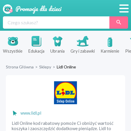
Promocje
Produkty
Sklepy
Wszystkie
Edukacja
Ubrania
Gry i zabawki
Karmienie
Pie
Blog
Strona Główna
>
Sklepy
>
Lidl Online
Wyprawka
www.lidl.pl
Lidl Online kod rabatowy pomoże Ci obniżyć wartość
koszyka i zaoszczędzić dodatkowe pieniądze. Lidl to