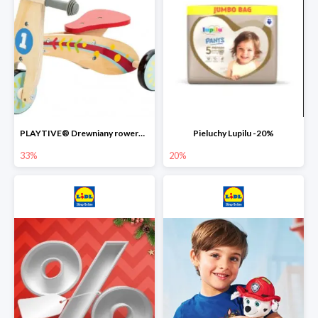
PLAYTIVE® Drewniany rowerek biegowy -33%
Pieluchy Lupilu -20%
33%
20%