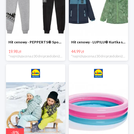
Hit cenowy - PEPPERTS® Spodnie dresowe chłopięce, 1 para
Hit cenowy - LUPILU® Kurtka softshell chłopięca, 1 sztuka
19.98 zł
44.99 zł
*najniższa cena z 30 dni przed obniżką
*najniższa cena z 30 dni przed obniżką
-
8
%