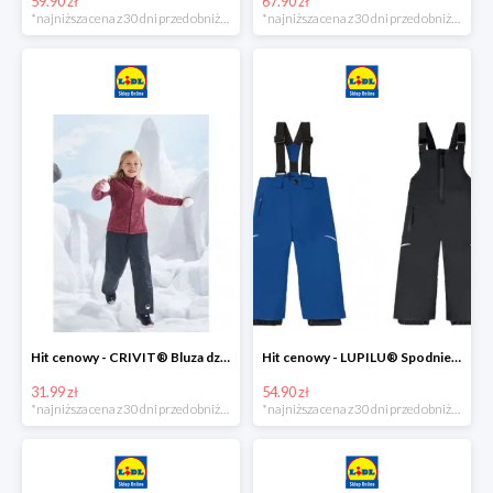
59.90 zł
67.90 zł
*najniższa cena z 30 dni przed obniżką
*najniższa cena z 30 dni przed obniżką
Hit cenowy - CRIVIT® Bluza dziewczęca z polaru
Hit cenowy - LUPILU® Spodnie narciarskie chłopięce
31.99 zł
54.90 zł
*najniższa cena z 30 dni przed obniżką
*najniższa cena z 30 dni przed obniżką