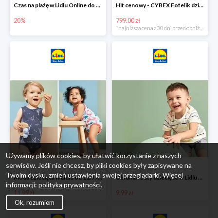
Czas na plażę w Lidlu Online do -20%
Hit cenowy - CYBEX Fotelik dziecięcy samochodowy Pallasfix grupa I-III, 9-36 kg
20%
799.00 zł
*najniższa cena z 30 dni przed obniżką
Używamy plików cookies, by ułatwić korzystanie z naszych
serwisów. Jeśli nie chcesz, by pliki cookies były zapisywane na
Twoim dysku, zmień ustawienia swojej przeglądarki. Więcej
Moda dziecięca w Lidlu od 11.99 zł
Ubrania i buty dziecięce w Lidlu Online od 9,99 zł
informacji:
polityka prywatności
.
11.99 zł
9.99 zł
Ok, rozumiem