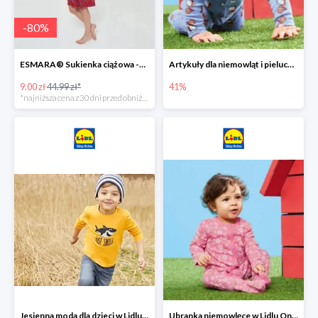
-
80
%
ESMARA® Sukienka ciążowa -79%
Artykuły dla niemowląt i pieluchy w Lidlu Online do -41%
9.00 zł
44.99 zł*
41%
*najniższa cena z 30 dni przed obniżką
Jesienna moda dla dzieci w Lidlu Online do -30%
Ubranka niemowlęce w Lidlu Online do -80%