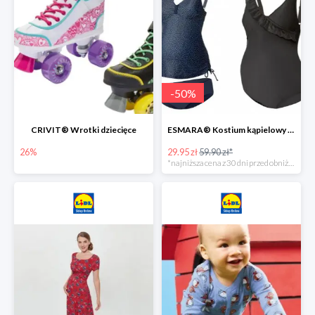
-
50
%
CRIVIT® Wrotki dziecięce
ESMARA® Kostium kąpielowy ciążowy lub tankini ciążowe -50%
26%
29.95 zł
59.90 zł*
*najniższa cena z 30 dni przed obniżką