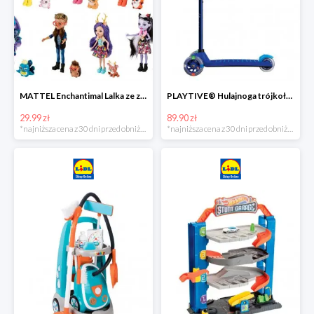
MATTEL Enchantimal Lalka ze zwierzątkiem
PLAYTIVE® Hulajnoga trójkołowa Tri Scooter z diodami LED
29.99 zł
89.90 zł
*najniższa cena z 30 dni przed obniżką
*najniższa cena z 30 dni przed obniżką