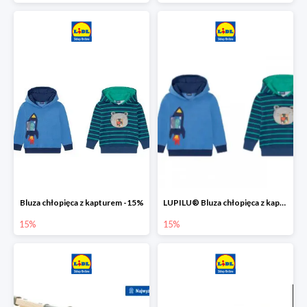
Bluza chłopięca z kapturem -15%
LUPILU® Bluza chłopięca z kapturem
15%
15%