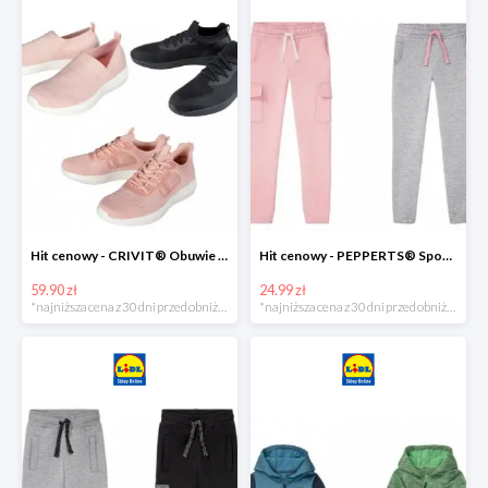
Hit cenowy - CRIVIT® Obuwie dziewczęce sportowe i na co dzień, 1 para
Hit cenowy - PEPPERTS® Spodnie dresowe dziewczęce, 1 para
59.90 zł
24.99 zł
*najniższa cena z 30 dni przed obniżką
*najniższa cena z 30 dni przed obniżką