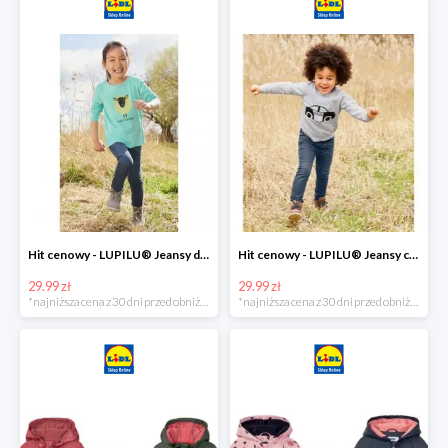
Hit cenowy - LUPILU® Jeansy dziewczęce slim fit
Hit cenowy - LUPILU® Jeansy chłopięce slim fit
29.99 zł
29.99 zł
*najniższa cena z 30 dni przed obniżką
*najniższa cena z 30 dni przed obniżką