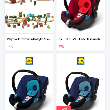
Playtive Drewniana kolejka Miasto lub Farma
CYBEX SILVER Fotelik samochodowy
16%
37%
-
6
%