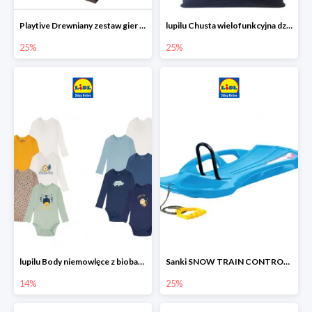
Playtive Drewniany zestaw gier 10 w 1
lupilu Chusta wielofunkcyjna dziecięca
25%
25%
lupilu Body niemowlęce z biobawełny
Sanki SNOW TRAIN CONTROL -25%
14%
25%