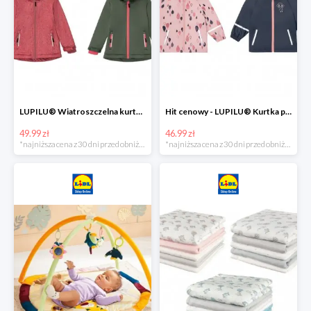
LUPILU® Wiatroszczelna kurtka dziecięca softshell, 1 sztuka
Hit cenowy - LUPILU® Kurtka przeciwdeszczowa dziewczęca, 1 sztuka
49.99 zł
46.99 zł
*najniższa cena z 30 dni przed obniżką
*najniższa cena z 30 dni przed obniżką