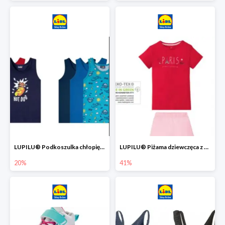
LUPILU® Podkoszulka chłopięca z bawełny -20%
LUPILU® Piżama dziewczęca z bawełny -41%
20%
41%