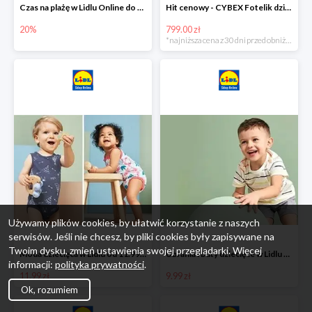
Czas na plażę w Lidlu Online do -20%
Hit cenowy - CYBEX Fotelik dziecięcy samochodowy Pallasfix grupa I-III, 9-36 kg
20%
799.00 zł
*najniższa cena z 30 dni przed obniżką
Używamy plików cookies, by ułatwić korzystanie z naszych
serwisów. Jeśli nie chcesz, by pliki cookies były zapisywane na
Twoim dysku, zmień ustawienia swojej przeglądarki. Więcej
Moda dziecięca w Lidlu od 11.99 zł
Ubrania i buty dziecięce w Lidlu Online od 9,99 zł
informacji:
polityka prywatności
.
11.99 zł
9.99 zł
Ok, rozumiem