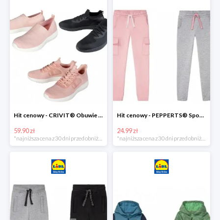
Hit cenowy - CRIVIT® Obuwie dziewczęce sportowe i na co dzień, 1 para
Hit cenowy - PEPPERTS® Spodnie dresowe dziewczęce, 1 para
59.90 zł
24.99 zł
*najniższa cena z 30 dni przed obniżką
*najniższa cena z 30 dni przed obniżką