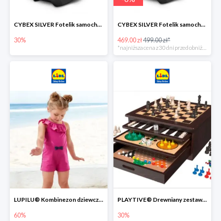
CYBEX SILVER Fotelik samochodowy -30%
CYBEX SILVER Fotelik samochodowy + dostawa gratis!
30%
469.00 zł
499.00 zł*
*najniższa cena z 30 dni przed obniżką
LUPILU® Kombinezon dziewczęcy z bawełny
PLAYTIVE® Drewniany zestaw gier 10 w 1
60%
30%