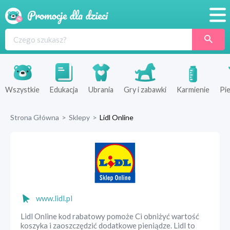
Promocje
Produkty
Sklepy
Wszystkie
Edukacja
Ubrania
Gry i zabawki
Karmienie
Pie
Blog
Strona Główna
>
Sklepy
>
Lidl Online
Wyprawka
www.lidl.pl
Lidl Online kod rabatowy pomoże Ci obniżyć wartość
koszyka i zaoszczędzić dodatkowe pieniądze. Lidl to