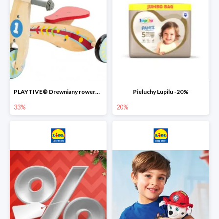
PLAYTIVE® Drewniany rowerek biegowy -33%
Pieluchy Lupilu -20%
33%
20%