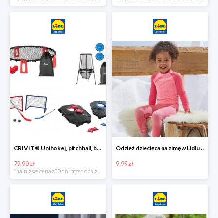
CRIVIT® Unihokej, pitchball, bean bag lub disc golf
Odzież dziecięca na zimę w Lidlu Online od 9,99 zł
79.90 zł
9.99 zł
*najniższa cena z 30 dni przed obniżką