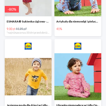
-
80
%
ESMARA® Sukienka ciążowa -79%
Artykuły dla niemowląt i pieluchy w Lidlu Online do -41%
9.00 zł
44.99 zł*
41%
*najniższa cena z 30 dni przed obniżką
Jesienna moda dla dzieci w Lidlu Online do -30%
Ubranka niemowlęce w Lidlu Online do -80%