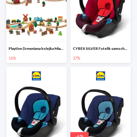
Playtive Drewniana kolejka Miasto lub Farma
CYBEX SILVER Fotelik samochodowy
16%
37%
-
6
%