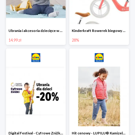
Ubrania i akcesoria dziecięce w Lidlu Online od 14,99 zł
Kinderkraft Rowerek biegowy Fly
14.99 zł
28%
Digital Festival - Cyfrowe Zniżki Ubrania dla dzieci w Lidlu -20%
Hit cenowy - LUPILU® Kamizelka pikowana dziewczęca