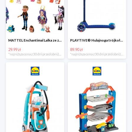
MATTEL Enchantimal Lalka ze zwierzątkiem
PLAYTIVE® Hulajnoga trójkołowa Tri Scooter z diodami LED
29.99 zł
89.90 zł
*najniższa cena z 30 dni przed obniżką
*najniższa cena z 30 dni przed obniżką