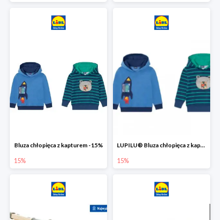
Bluza chłopięca z kapturem -15%
LUPILU® Bluza chłopięca z kapturem
15%
15%