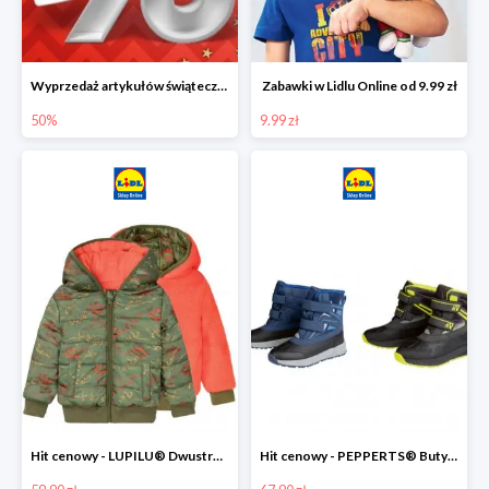
Wyprzedaż artykułów świątecznych w Lidlu Online
Zabawki w Lidlu Online od 9.99 zł
50%
9.99 zł
Hit cenowy - LUPILU® Dwustronna kurtka dziecięca z polarem
Hit cenowy - PEPPERTS® Buty zimowe chłopięce