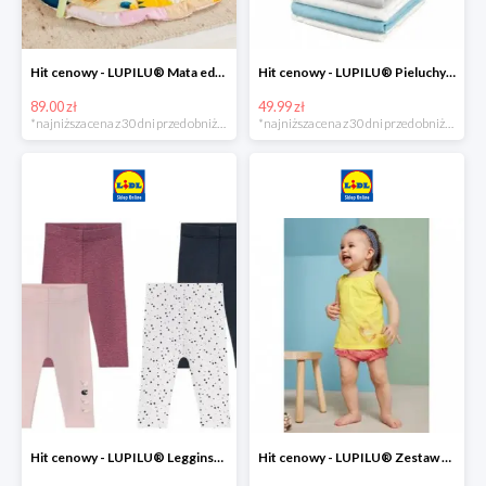
Hit cenowy - LUPILU® Mata edukacyjna dla niemowląt, 1 sztuka
Hit cenowy - LUPILU® Pieluchy tetrowe 80x80 cm, z biobawełny, 5 sztuk
89.00 zł
49.99 zł
*najniższa cena z 30 dni przed obniżką
*najniższa cena z 30 dni przed obniżką
Hit cenowy - LUPILU® Legginsy niemowlęce z biobawełną, 2 pary
Hit cenowy - LUPILU® Zestaw dziecięcy z biobawełny (body + koszulka + spodenki), 1 komplet