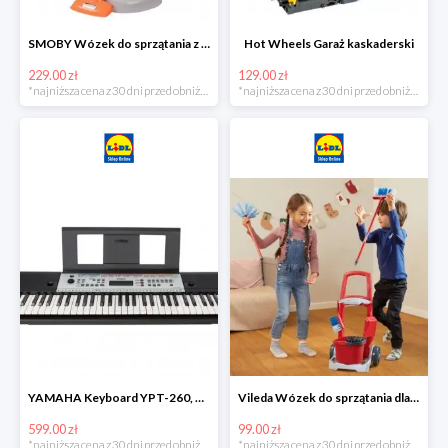
SMOBY Wózek do sprzątania z odkurzaczem
Hot Wheels Garaż kaskaderski
229.00 zł
129.00 zł
*najniższa cena z 30 dni przed obniżką
*najniższa cena z 30 dni przed obniżką
YAMAHA Keyboard YPT-260, 61 klawiszy
Vileda Wózek do sprzątania dla dzieci
599.00 zł
99.00 zł
*najniższa cena z 30 dni przed obniżką
*najniższa cena z 30 dni przed obniżką