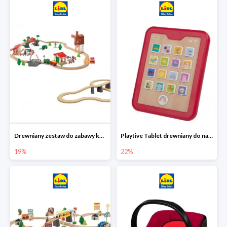
Drewniany zestaw do zabawy kolejką - farma i wiadukt
Playtive Tablet drewniany do nauki, interaktywny
19%
22%