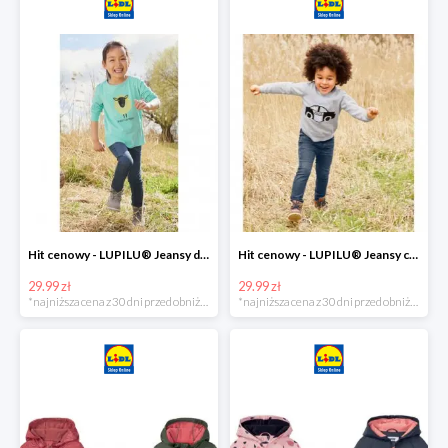
Hit cenowy - LUPILU® Jeansy dziewczęce slim fit
Hit cenowy - LUPILU® Jeansy chłopięce slim fit
29.99 zł
29.99 zł
*najniższa cena z 30 dni przed obniżką
*najniższa cena z 30 dni przed obniżką