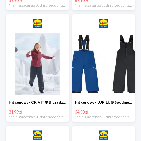
59.90 zł
67.90 zł
*najniższa cena z 30 dni przed obniżką
*najniższa cena z 30 dni przed obniżką
Hit cenowy - CRIVIT® Bluza dziewczęca z polaru
Hit cenowy - LUPILU® Spodnie narciarskie chłopięce
31.99 zł
54.90 zł
*najniższa cena z 30 dni przed obniżką
*najniższa cena z 30 dni przed obniżką