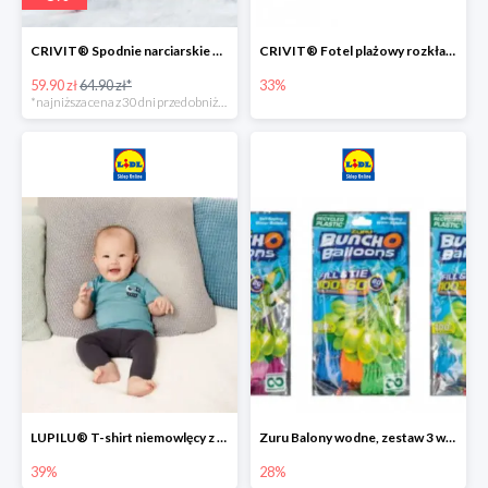
CRIVIT® Spodnie narciarskie dziewczęce
CRIVIT® Fotel plażowy rozkładany / Brodzik dziecięcy
59.90 zł
64.90 zł*
33%
*najniższa cena z 30 dni przed obniżką
LUPILU® T-shirt niemowlęcy z biobawełny -39%
Zuru Balony wodne, zestaw 3 wiązek -28%
39%
28%