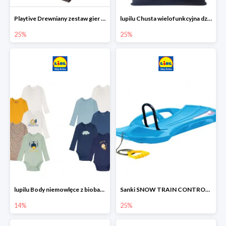
Playtive Drewniany zestaw gier 10 w 1
lupilu Chusta wielofunkcyjna dziecięca
25%
25%
lupilu Body niemowlęce z biobawełny
Sanki SNOW TRAIN CONTROL -25%
14%
25%