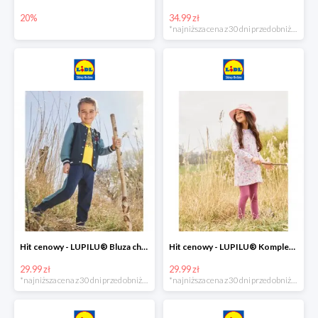
20%
34.99 zł
*najniższa cena z 30 dni przed obniżką
Hit cenowy - LUPILU® Bluza chłopięca w stylu college
Hit cenowy - LUPILU® Komplet dziewczęcy (sukienka + legginsy)
29.99 zł
29.99 zł
*najniższa cena z 30 dni przed obniżką
*najniższa cena z 30 dni przed obniżką