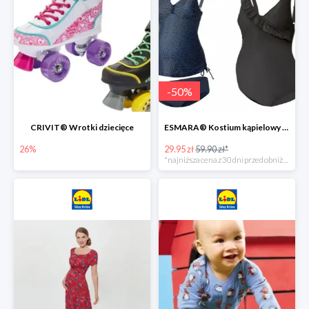
-
50
%
CRIVIT® Wrotki dziecięce
ESMARA® Kostium kąpielowy ciążowy lub tankini ciążowe -50%
26%
29.95 zł
59.90 zł*
*najniższa cena z 30 dni przed obniżką