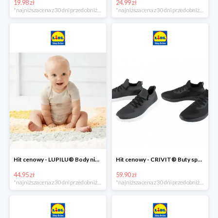
19.98 zł
24.99 zł
*najniższa cena z 30 dni przed obniżką
*najniższa cena z 30 dni przed obniżką
Hit cenowy - LUPILU® Body niemowlęce z biobawełny, z krótkim rękawem, 5 sztuk
Hit cenowy - CRIVIT® Buty sportowe chłopięce WellWalk, 1 para
44.95 zł
59.90 zł
*najniższa cena z 30 dni przed obniżką
*najniższa cena z 30 dni przed obniżką