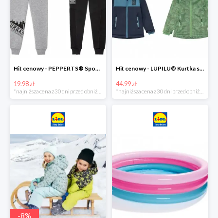
Hit cenowy - PEPPERTS® Spodnie dresowe chłopięce, 1 para
Hit cenowy - LUPILU® Kurtka softshell chłopięca, 1 sztuka
19.98 zł
44.99 zł
*najniższa cena z 30 dni przed obniżką
*najniższa cena z 30 dni przed obniżką
-
8
%