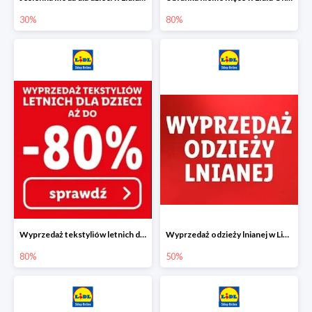
30%
80%
Wyprzedaż tekstyliów letnich dla dzieci w Lidlu Online do -80%
Wyprzedaż odzieży lnianej w Lidlu Online do -50%
80%
50%