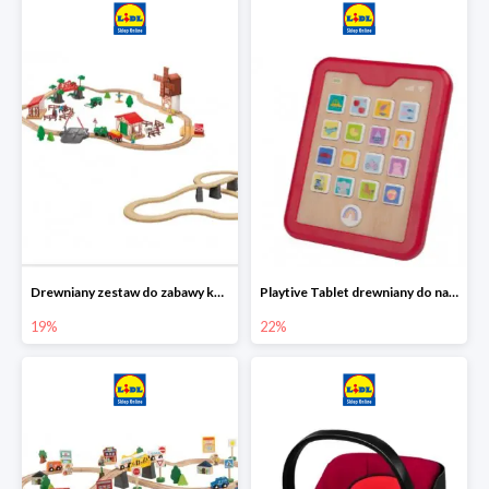
Drewniany zestaw do zabawy kolejką - farma i wiadukt
Playtive Tablet drewniany do nauki, interaktywny
19%
22%