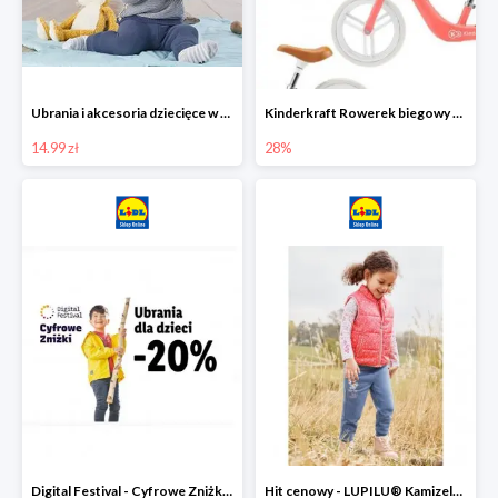
Ubrania i akcesoria dziecięce w Lidlu Online od 14,99 zł
Kinderkraft Rowerek biegowy Fly
14.99 zł
28%
Digital Festival - Cyfrowe Zniżki Ubrania dla dzieci w Lidlu -20%
Hit cenowy - LUPILU® Kamizelka pikowana dziewczęca