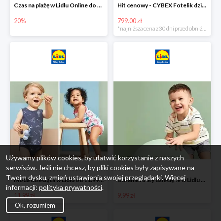
Czas na plażę w Lidlu Online do -20%
Hit cenowy - CYBEX Fotelik dziecięcy samochodowy Pallasfix grupa I-III, 9-36 kg
20%
799.00 zł
*najniższa cena z 30 dni przed obniżką
Używamy plików cookies, by ułatwić korzystanie z naszych
serwisów. Jeśli nie chcesz, by pliki cookies były zapisywane na
Twoim dysku, zmień ustawienia swojej przeglądarki. Więcej
Moda dziecięca w Lidlu od 11.99 zł
Ubrania i buty dziecięce w Lidlu Online od 9,99 zł
informacji:
polityka prywatności
.
11.99 zł
9.99 zł
Ok, rozumiem