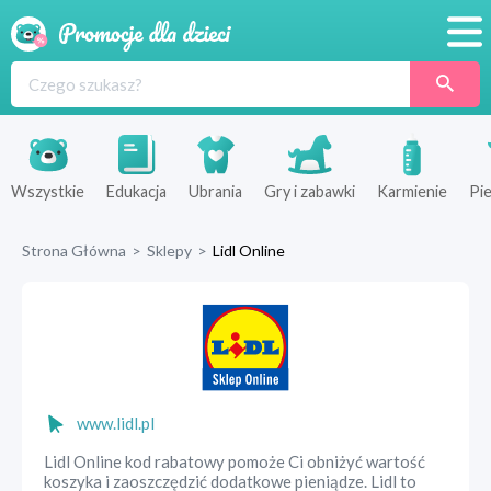
Promocje
Produkty
Sklepy
Wszystkie
Edukacja
Ubrania
Gry i zabawki
Karmienie
Pie
Blog
Strona Główna
>
Sklepy
>
Lidl Online
Wyprawka
www.lidl.pl
Lidl Online kod rabatowy pomoże Ci obniżyć wartość
koszyka i zaoszczędzić dodatkowe pieniądze. Lidl to