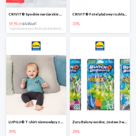
CRIVIT® Spodnie narciarskie dziewczęce
CRIVIT® Fotel plażowy rozkładany / Brodzik dziecięcy
59.90 zł
64.90 zł*
33%
*najniższa cena z 30 dni przed obniżką
LUPILU® T-shirt niemowlęcy z biobawełny -39%
Zuru Balony wodne, zestaw 3 wiązek -28%
39%
28%