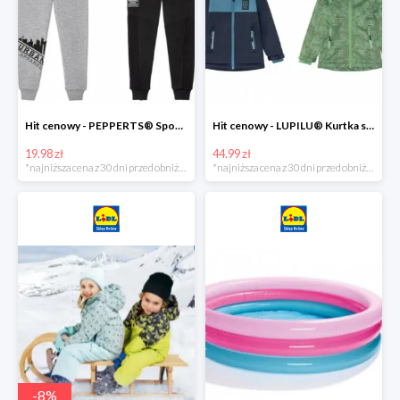
Hit cenowy - PEPPERTS® Spodnie dresowe chłopięce, 1 para
Hit cenowy - LUPILU® Kurtka softshell chłopięca, 1 sztuka
19.98 zł
44.99 zł
*najniższa cena z 30 dni przed obniżką
*najniższa cena z 30 dni przed obniżką
-
8
%