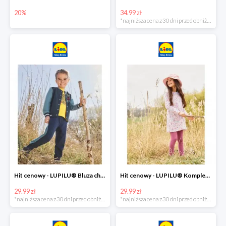
20%
34.99 zł
*najniższa cena z 30 dni przed obniżką
Hit cenowy - LUPILU® Bluza chłopięca w stylu college
Hit cenowy - LUPILU® Komplet dziewczęcy (sukienka + legginsy)
29.99 zł
29.99 zł
*najniższa cena z 30 dni przed obniżką
*najniższa cena z 30 dni przed obniżką