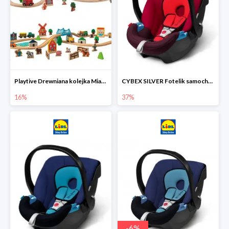
Playtive Drewniana kolejka Miasto lub Farma
CYBEX SILVER Fotelik samochodowy
16%
37%
-
6
%