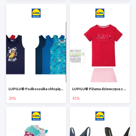
LUPILU® Podkoszulka chłopięca z bawełny -20%
LUPILU® Piżama dziewczęca z bawełny -41%
20%
41%