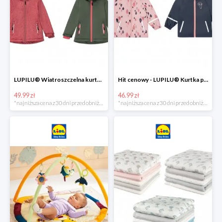
LUPILU® Wiatroszczelna kurtka dziecięca softshell, 1 sztuka
Hit cenowy - LUPILU® Kurtka przeciwdeszczowa dziewczęca, 1 sztuka
49.99 zł
46.99 zł
*najniższa cena z 30 dni przed obniżką
*najniższa cena z 30 dni przed obniżką