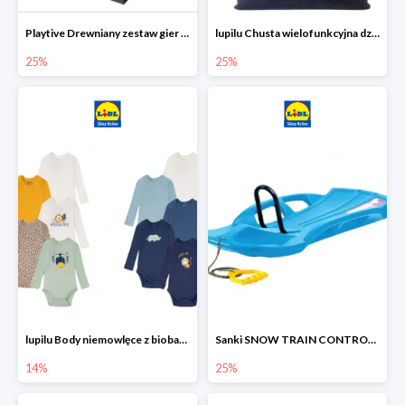
Playtive Drewniany zestaw gier 10 w 1
lupilu Chusta wielofunkcyjna dziecięca
25%
25%
lupilu Body niemowlęce z biobawełny
Sanki SNOW TRAIN CONTROL -25%
14%
25%