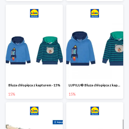
Bluza chłopięca z kapturem -15%
LUPILU® Bluza chłopięca z kapturem
15%
15%