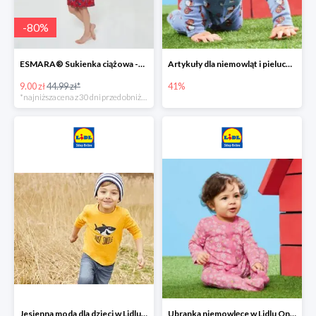
-
80
%
ESMARA® Sukienka ciążowa -79%
Artykuły dla niemowląt i pieluchy w Lidlu Online do -41%
9.00 zł
44.99 zł*
41%
*najniższa cena z 30 dni przed obniżką
Jesienna moda dla dzieci w Lidlu Online do -30%
Ubranka niemowlęce w Lidlu Online do -80%