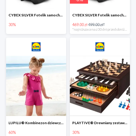
CYBEX SILVER Fotelik samochodowy -30%
CYBEX SILVER Fotelik samochodowy + dostawa gratis!
30%
469.00 zł
499.00 zł*
*najniższa cena z 30 dni przed obniżką
LUPILU® Kombinezon dziewczęcy z bawełny
PLAYTIVE® Drewniany zestaw gier 10 w 1
60%
30%