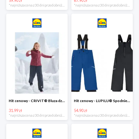
59.90 zł
67.90 zł
*najniższa cena z 30 dni przed obniżką
*najniższa cena z 30 dni przed obniżką
Hit cenowy - CRIVIT® Bluza dziewczęca z polaru
Hit cenowy - LUPILU® Spodnie narciarskie chłopięce
31.99 zł
54.90 zł
*najniższa cena z 30 dni przed obniżką
*najniższa cena z 30 dni przed obniżką