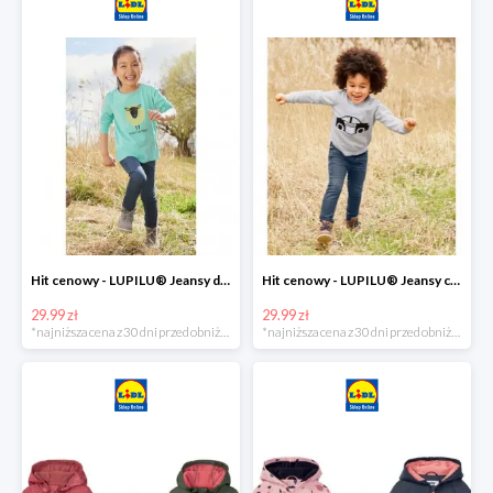
Hit cenowy - LUPILU® Jeansy dziewczęce slim fit
Hit cenowy - LUPILU® Jeansy chłopięce slim fit
29.99 zł
29.99 zł
*najniższa cena z 30 dni przed obniżką
*najniższa cena z 30 dni przed obniżką