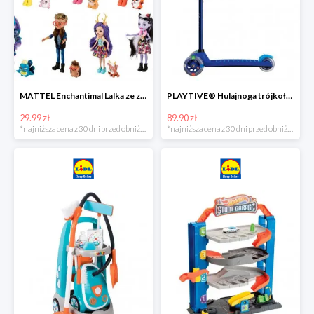
MATTEL Enchantimal Lalka ze zwierzątkiem
PLAYTIVE® Hulajnoga trójkołowa Tri Scooter z diodami LED
29.99 zł
89.90 zł
*najniższa cena z 30 dni przed obniżką
*najniższa cena z 30 dni przed obniżką