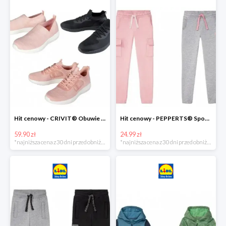
Hit cenowy - CRIVIT® Obuwie dziewczęce sportowe i na co dzień, 1 para
Hit cenowy - PEPPERTS® Spodnie dresowe dziewczęce, 1 para
59.90 zł
24.99 zł
*najniższa cena z 30 dni przed obniżką
*najniższa cena z 30 dni przed obniżką