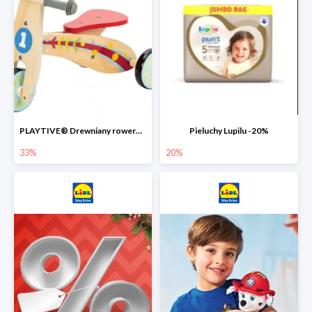
PLAYTIVE® Drewniany rowerek biegowy -33%
Pieluchy Lupilu -20%
33%
20%