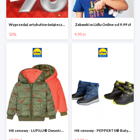
Wyprzedaż artykułów świątecznych w Lidlu Online
Zabawki w Lidlu Online od 9.99 zł
50%
9.99 zł
Hit cenowy - LUPILU® Dwustronna kurtka dziecięca z polarem
Hit cenowy - PEPPERTS® Buty zimowe chłopięce