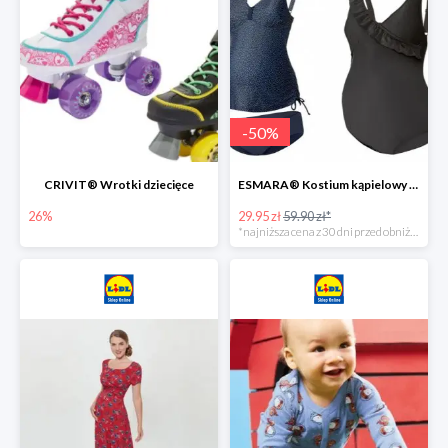
-
50
%
CRIVIT® Wrotki dziecięce
ESMARA® Kostium kąpielowy ciążowy lub tankini ciążowe -50%
26%
29.95 zł
59.90 zł*
*najniższa cena z 30 dni przed obniżką