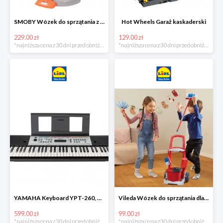
SMOBY Wózek do sprzątania z odkurzaczem
Hot Wheels Garaż kaskaderski
229.00 zł
129.00 zł
*najniższa cena z 30 dni przed obniżką
*najniższa cena z 30 dni przed obniżką
YAMAHA Keyboard YPT-260, 61 klawiszy
Vileda Wózek do sprzątania dla dzieci
599.00 zł
99.00 zł
*najniższa cena z 30 dni przed obniżką
*najniższa cena z 30 dni przed obniżką