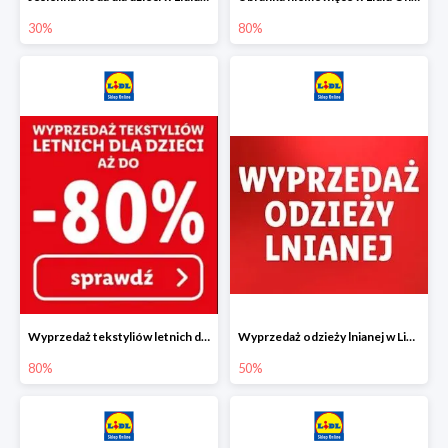
30%
80%
Wyprzedaż tekstyliów letnich dla dzieci w Lidlu Online do -80%
Wyprzedaż odzieży lnianej w Lidlu Online do -50%
80%
50%