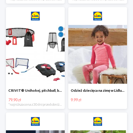
CRIVIT® Unihokej, pitchball, bean bag lub disc golf
Odzież dziecięca na zimę w Lidlu Online od 9,99 zł
79.90 zł
9.99 zł
*najniższa cena z 30 dni przed obniżką