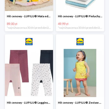
Hit cenowy - LUPILU® Mata edukacyjna dla niemowląt, 1 sztuka
Hit cenowy - LUPILU® Pieluchy tetrowe 80x80 cm, z biobawełny, 5 sztuk
89.00 zł
49.99 zł
*najniższa cena z 30 dni przed obniżką
*najniższa cena z 30 dni przed obniżką
Hit cenowy - LUPILU® Legginsy niemowlęce z biobawełną, 2 pary
Hit cenowy - LUPILU® Zestaw dziecięcy z biobawełny (body + koszulka + spodenki), 1 komplet