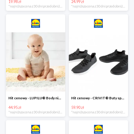
19.98 zł
24.99 zł
*najniższa cena z 30 dni przed obniżką
*najniższa cena z 30 dni przed obniżką
Hit cenowy - LUPILU® Body niemowlęce z biobawełny, z krótkim rękawem, 5 sztuk
Hit cenowy - CRIVIT® Buty sportowe chłopięce WellWalk, 1 para
44.95 zł
59.90 zł
*najniższa cena z 30 dni przed obniżką
*najniższa cena z 30 dni przed obniżką