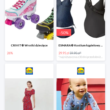
-
50
%
CRIVIT® Wrotki dziecięce
ESMARA® Kostium kąpielowy ciążowy lub tankini ciążowe -50%
26%
29.95 zł
59.90 zł*
*najniższa cena z 30 dni przed obniżką