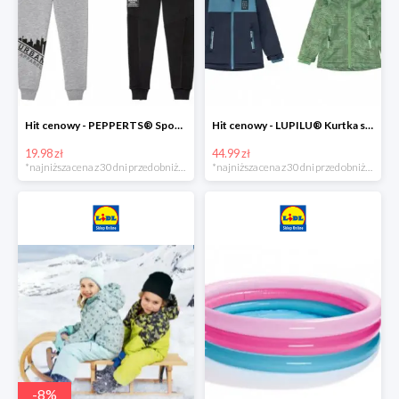
Hit cenowy - PEPPERTS® Spodnie dresowe chłopięce, 1 para
Hit cenowy - LUPILU® Kurtka softshell chłopięca, 1 sztuka
19.98 zł
44.99 zł
*najniższa cena z 30 dni przed obniżką
*najniższa cena z 30 dni przed obniżką
-
8
%