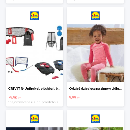
CRIVIT® Unihokej, pitchball, bean bag lub disc golf
Odzież dziecięca na zimę w Lidlu Online od 9,99 zł
79.90 zł
9.99 zł
*najniższa cena z 30 dni przed obniżką