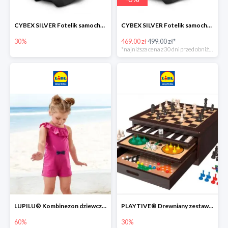
CYBEX SILVER Fotelik samochodowy -30%
CYBEX SILVER Fotelik samochodowy + dostawa gratis!
30%
469.00 zł
499.00 zł*
*najniższa cena z 30 dni przed obniżką
LUPILU® Kombinezon dziewczęcy z bawełny
PLAYTIVE® Drewniany zestaw gier 10 w 1
60%
30%