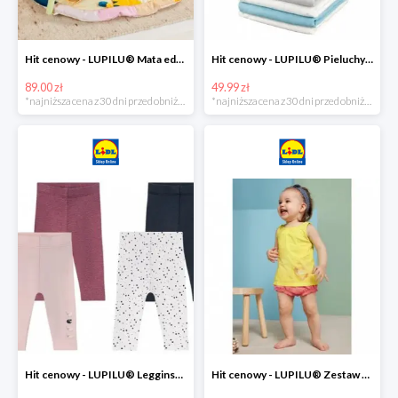
Hit cenowy - LUPILU® Mata edukacyjna dla niemowląt, 1 sztuka
Hit cenowy - LUPILU® Pieluchy tetrowe 80x80 cm, z biobawełny, 5 sztuk
89.00 zł
49.99 zł
*najniższa cena z 30 dni przed obniżką
*najniższa cena z 30 dni przed obniżką
Hit cenowy - LUPILU® Legginsy niemowlęce z biobawełną, 2 pary
Hit cenowy - LUPILU® Zestaw dziecięcy z biobawełny (body + koszulka + spodenki), 1 komplet