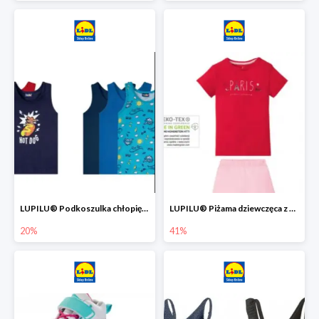
LUPILU® Podkoszulka chłopięca z bawełny -20%
LUPILU® Piżama dziewczęca z bawełny -41%
20%
41%