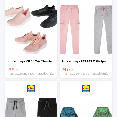
Hit cenowy - CRIVIT® Obuwie dziewczęce sportowe i na co dzień, 1 para
Hit cenowy - PEPPERTS® Spodnie dresowe dziewczęce, 1 para
59.90 zł
24.99 zł
*najniższa cena z 30 dni przed obniżką
*najniższa cena z 30 dni przed obniżką