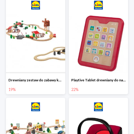
Drewniany zestaw do zabawy kolejką - farma i wiadukt
Playtive Tablet drewniany do nauki, interaktywny
19%
22%