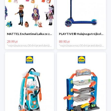
MATTEL Enchantimal Lalka ze zwierzątkiem
PLAYTIVE® Hulajnoga trójkołowa Tri Scooter z diodami LED
29.99 zł
89.90 zł
*najniższa cena z 30 dni przed obniżką
*najniższa cena z 30 dni przed obniżką