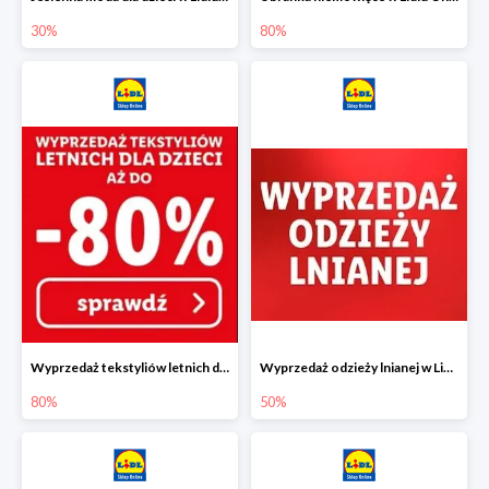
30%
80%
Wyprzedaż tekstyliów letnich dla dzieci w Lidlu Online do -80%
Wyprzedaż odzieży lnianej w Lidlu Online do -50%
80%
50%