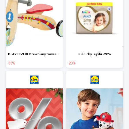
PLAYTIVE® Drewniany rowerek biegowy -33%
Pieluchy Lupilu -20%
33%
20%