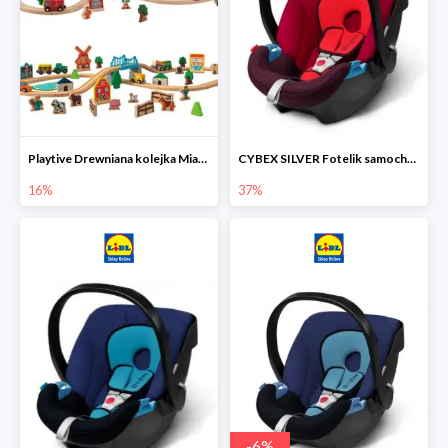
Playtive Drewniana kolejka Miasto lub Farma
CYBEX SILVER Fotelik samochodowy
16%
37%
-
6
%