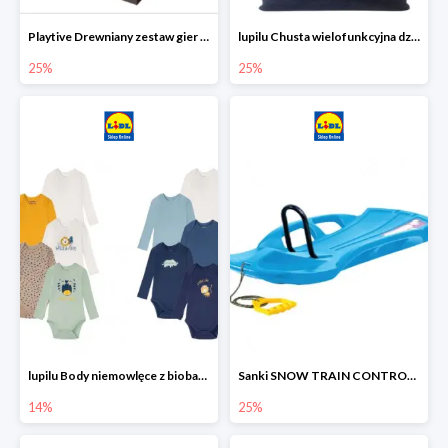
Playtive Drewniany zestaw gier 10 w 1
lupilu Chusta wielofunkcyjna dziecięca
25%
25%
lupilu Body niemowlęce z biobawełny
Sanki SNOW TRAIN CONTROL -25%
14%
25%