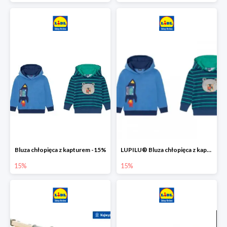
Bluza chłopięca z kapturem -15%
LUPILU® Bluza chłopięca z kapturem
15%
15%