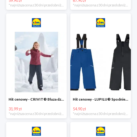
59.90 zł
67.90 zł
*najniższa cena z 30 dni przed obniżką
*najniższa cena z 30 dni przed obniżką
Hit cenowy - CRIVIT® Bluza dziewczęca z polaru
Hit cenowy - LUPILU® Spodnie narciarskie chłopięce
31.99 zł
54.90 zł
*najniższa cena z 30 dni przed obniżką
*najniższa cena z 30 dni przed obniżką