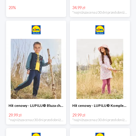
20%
34.99 zł
*najniższa cena z 30 dni przed obniżką
Hit cenowy - LUPILU® Bluza chłopięca w stylu college
Hit cenowy - LUPILU® Komplet dziewczęcy (sukienka + legginsy)
29.99 zł
29.99 zł
*najniższa cena z 30 dni przed obniżką
*najniższa cena z 30 dni przed obniżką