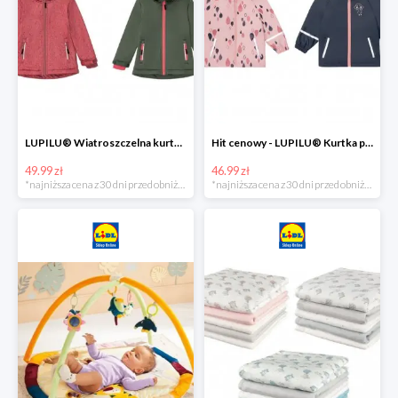
LUPILU® Wiatroszczelna kurtka dziecięca softshell, 1 sztuka
Hit cenowy - LUPILU® Kurtka przeciwdeszczowa dziewczęca, 1 sztuka
49.99 zł
46.99 zł
*najniższa cena z 30 dni przed obniżką
*najniższa cena z 30 dni przed obniżką