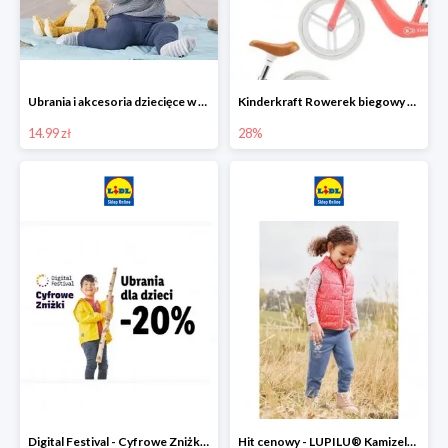
Ubrania i akcesoria dziecięce w Lidlu Online od 14,99 zł
Kinderkraft Rowerek biegowy Fly
14.99 zł
28%
Digital Festival - Cyfrowe Zniżki Ubrania dla dzieci w Lidlu -20%
Hit cenowy - LUPILU® Kamizelka pikowana dziewczęca