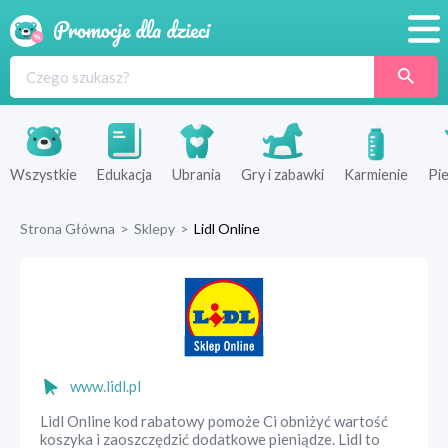
Promocje
Produkty
Sklepy
Wszystkie
Edukacja
Ubrania
Gry i zabawki
Karmienie
Pie
Blog
Strona Główna
>
Sklepy
>
Lidl Online
Wyprawka
www.lidl.pl
Lidl Online kod rabatowy pomoże Ci obniżyć wartość
koszyka i zaoszczędzić dodatkowe pieniądze. Lidl to