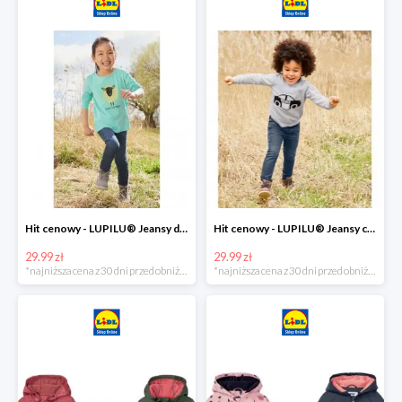
Hit cenowy - LUPILU® Jeansy dziewczęce slim fit
Hit cenowy - LUPILU® Jeansy chłopięce slim fit
29.99 zł
29.99 zł
*najniższa cena z 30 dni przed obniżką
*najniższa cena z 30 dni przed obniżką