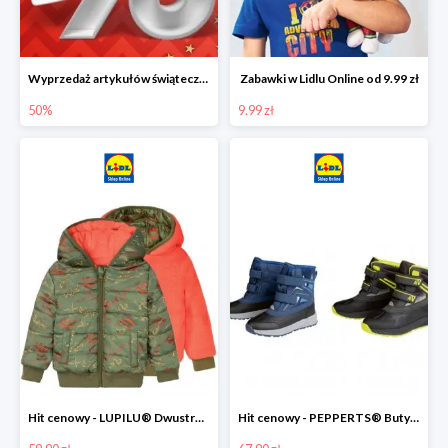
Wyprzedaż artykułów świątecznych w Lidlu Online
Zabawki w Lidlu Online od 9.99 zł
50%
9.99 zł
Hit cenowy - LUPILU® Dwustronna kurtka dziecięca z polarem
Hit cenowy - PEPPERTS® Buty zimowe chłopięce