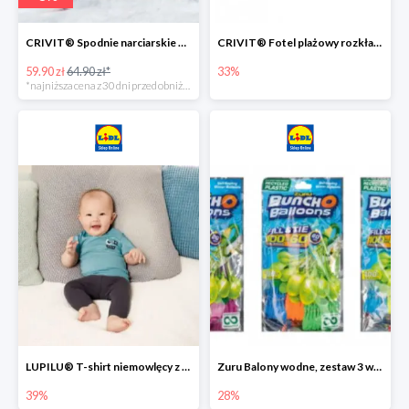
CRIVIT® Spodnie narciarskie dziewczęce
CRIVIT® Fotel plażowy rozkładany / Brodzik dziecięcy
59.90 zł
64.90 zł*
33%
*najniższa cena z 30 dni przed obniżką
LUPILU® T-shirt niemowlęcy z biobawełny -39%
Zuru Balony wodne, zestaw 3 wiązek -28%
39%
28%