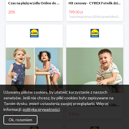
Czas na plażę w Lidlu Online do -20%
Hit cenowy - CYBEX Fotelik dziecięcy samochodowy Pallasfix grupa I-III, 9-36 kg
20%
799.00 zł
*najniższa cena z 30 dni przed obniżką
Używamy plików cookies, by ułatwić korzystanie z naszych
serwisów. Jeśli nie chcesz, by pliki cookies były zapisywane na
Twoim dysku, zmień ustawienia swojej przeglądarki. Więcej
Moda dziecięca w Lidlu od 11.99 zł
Ubrania i buty dziecięce w Lidlu Online od 9,99 zł
informacji:
polityka prywatności
.
11.99 zł
9.99 zł
Ok, rozumiem