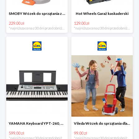
SMOBY Wózek do sprzątania z odkurzaczem
Hot Wheels Garaż kaskaderski
229.00 zł
129.00 zł
*najniższa cena z 30 dni przed obniżką
*najniższa cena z 30 dni przed obniżką
YAMAHA Keyboard YPT-260, 61 klawiszy
Vileda Wózek do sprzątania dla dzieci
599.00 zł
99.00 zł
*najniższa cena z 30 dni przed obniżką
*najniższa cena z 30 dni przed obniżką