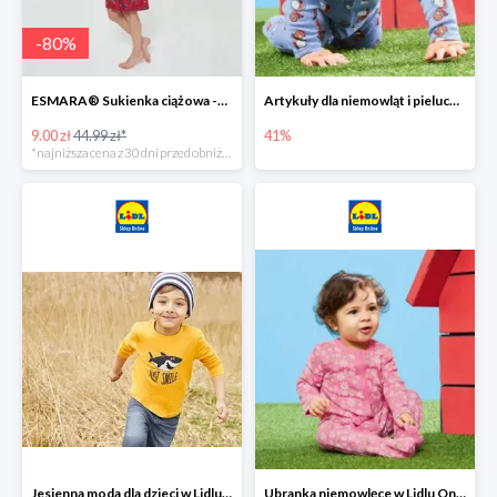
-
80
%
ESMARA® Sukienka ciążowa -79%
Artykuły dla niemowląt i pieluchy w Lidlu Online do -41%
9.00 zł
44.99 zł*
41%
*najniższa cena z 30 dni przed obniżką
Jesienna moda dla dzieci w Lidlu Online do -30%
Ubranka niemowlęce w Lidlu Online do -80%