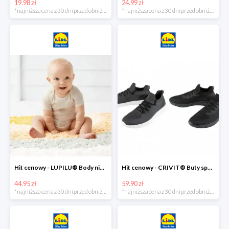
19.98 zł
24.99 zł
*najniższa cena z 30 dni przed obniżką
*najniższa cena z 30 dni przed obniżką
Hit cenowy - LUPILU® Body niemowlęce z biobawełny, z krótkim rękawem, 5 sztuk
Hit cenowy - CRIVIT® Buty sportowe chłopięce WellWalk, 1 para
44.95 zł
59.90 zł
*najniższa cena z 30 dni przed obniżką
*najniższa cena z 30 dni przed obniżką