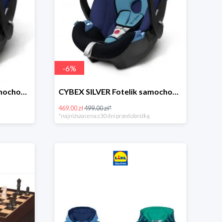
-
6
%
CYBEX SILVER Fotelik samochodowy -30%
CYBEX SILVER Fotelik samochodowy + dostawa gratis!
469.00 zł
499.00 zł*
*najniższa cena z 30 dni przed obniżką