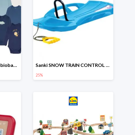
lupilu Body niemowlęce z biobawełny
Sanki SNOW TRAIN CONTROL -25%
25%