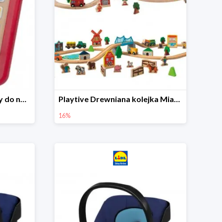
Playtive Tablet drewniany do nauki, interaktywny
Playtive Drewniana kolejka Miasto lub Farma
16%