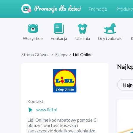
Promocje
Produkt
Wszystkie
Edukacja
Ubrania
Gry i zabawki
K
Strona Główna
>
Sklepy
>
Lidl Online
Najle
Najn
Kontakt:
www.lidl.pl
Lidl Online kod rabatowy pomoże Ci
obniżyć wartość koszyka i
zaoszczędzić dodatkowe pieniądze.