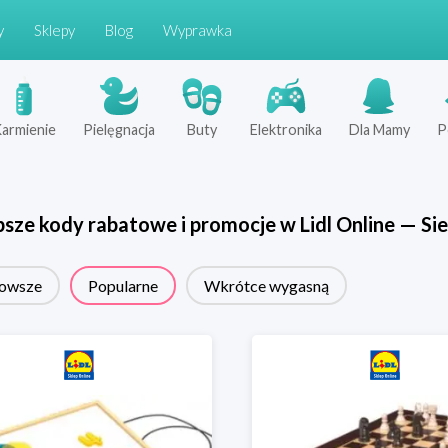
y
Sklepy
Blog
Wyprawka
armienie
Pielęgnacja
Buty
Elektronika
Dla Mamy
P
psze kody rabatowe i promocje w
Lidl Online
—
Sie
owsze
Popularne
Wkrótce wygasną