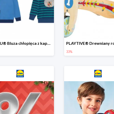
LUPILU® Bluza chłopięca z kapturem
33%