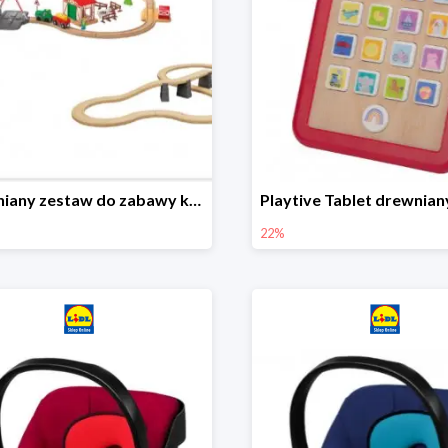
Drewniany zestaw do zabawy kolejką - farma i wiadukt
22%