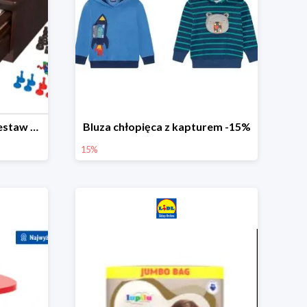
PLAYTIVE® Drewniany zestaw gier 10 w 1
Bluza chłopięca z kapturem -15%
15%