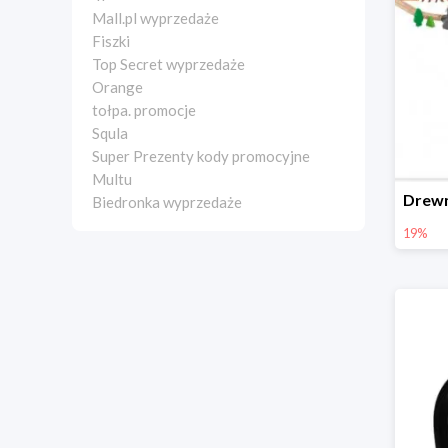
Mall.pl wyprzedaże
Fiszki
Top Secret wyprzedaże
Orange
tołpa. promocje
Squla
Super Prezenty kody promocyjne
Multu
Biedronka wyprzedaże
19%