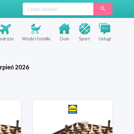
odróże
Wózki i foteliki
Dom
Sport
Usługi
rpień
2026