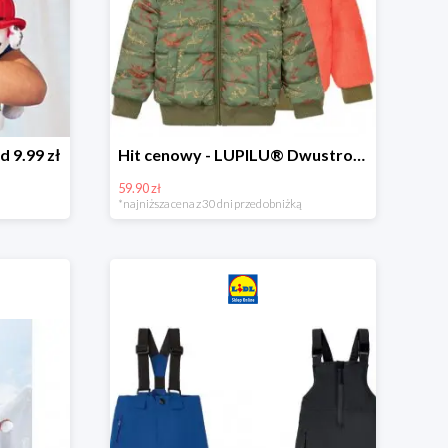
d 9.99 zł
Hit cenowy - LUPILU® Dwustronna kurtka dziecięca z polarem
59.90 zł
*najniższa cena z 30 dni przed obniżką