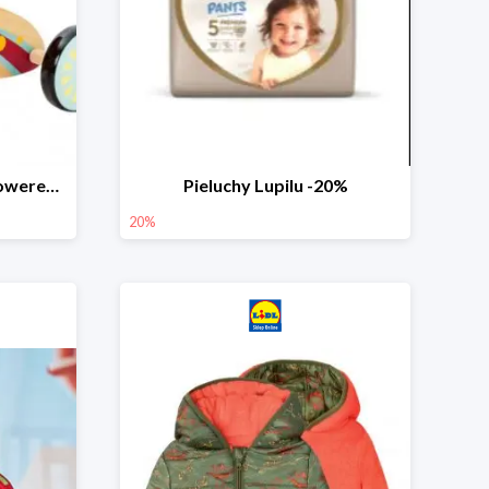
PLAYTIVE® Drewniany rowerek biegowy -33%
Pieluchy Lupilu -20%
20%