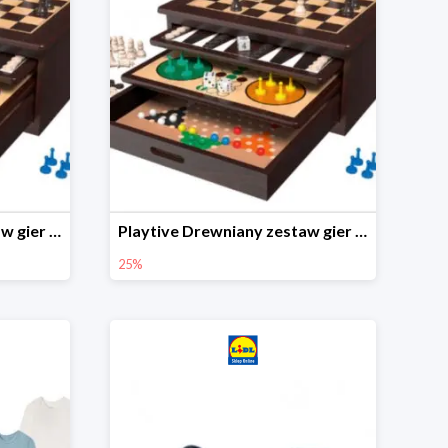
Playtive Drewniany zestaw gier 10 w 1
Playtive Drewniany zestaw gier 10 w 1
25%