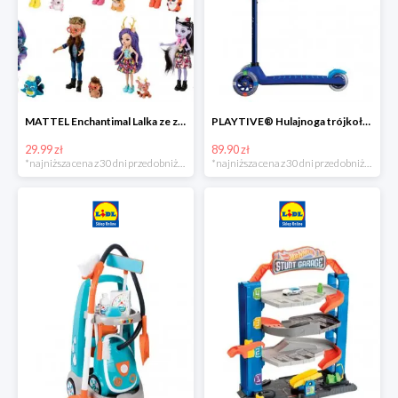
MATTEL Enchantimal Lalka ze zwierzątkiem
PLAYTIVE® Hulajnoga trójkołowa Tri Scooter z diodami LED
29.99 zł
89.90 zł
*najniższa cena z 30 dni przed obniżką
*najniższa cena z 30 dni przed obniżką