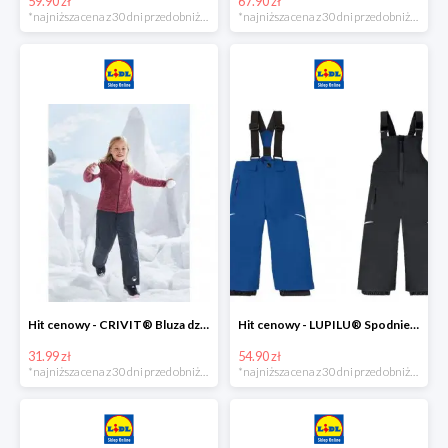
59.90 zł
67.90 zł
*najniższa cena z 30 dni przed obniżką
*najniższa cena z 30 dni przed obniżką
Hit cenowy - CRIVIT® Bluza dziewczęca z polaru
Hit cenowy - LUPILU® Spodnie narciarskie chłopięce
31.99 zł
54.90 zł
*najniższa cena z 30 dni przed obniżką
*najniższa cena z 30 dni przed obniżką