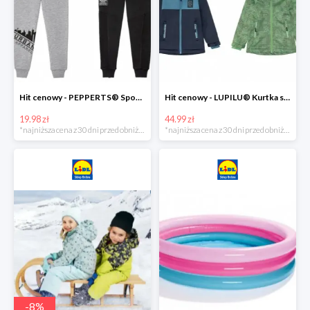
Hit cenowy - PEPPERTS® Spodnie dresowe chłopięce, 1 para
Hit cenowy - LUPILU® Kurtka softshell chłopięca, 1 sztuka
19.98 zł
44.99 zł
*najniższa cena z 30 dni przed obniżką
*najniższa cena z 30 dni przed obniżką
-
8
%