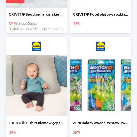
CRIVIT® Spodnie narciarskie dziewczęce
CRIVIT® Fotel plażowy rozkładany / Brodzik dziecięcy
59.90 zł
64.90 zł*
33%
*najniższa cena z 30 dni przed obniżką
LUPILU® T-shirt niemowlęcy z biobawełny -39%
Zuru Balony wodne, zestaw 3 wiązek -28%
39%
28%