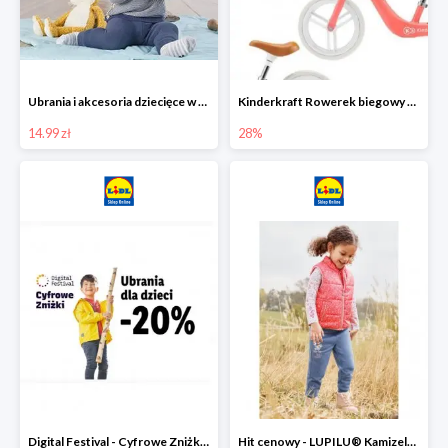
Ubrania i akcesoria dziecięce w Lidlu Online od 14,99 zł
Kinderkraft Rowerek biegowy Fly
14.99 zł
28%
Digital Festival - Cyfrowe Zniżki Ubrania dla dzieci w Lidlu -20%
Hit cenowy - LUPILU® Kamizelka pikowana dziewczęca