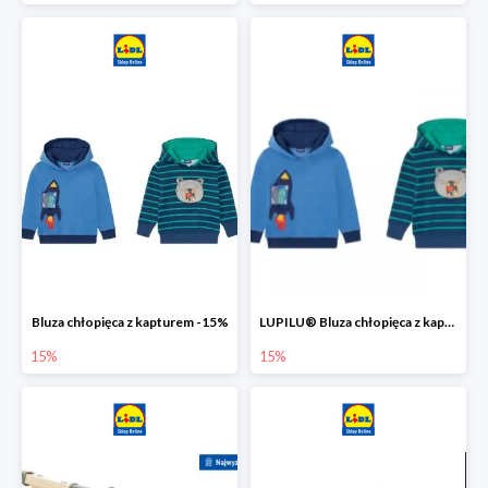
Bluza chłopięca z kapturem -15%
LUPILU® Bluza chłopięca z kapturem
15%
15%