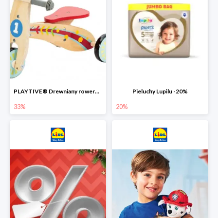
PLAYTIVE® Drewniany rowerek biegowy -33%
Pieluchy Lupilu -20%
33%
20%