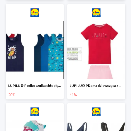
LUPILU® Podkoszulka chłopięca z bawełny -20%
LUPILU® Piżama dziewczęca z bawełny -41%
20%
41%