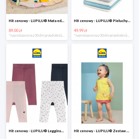
Hit cenowy - LUPILU® Mata edukacyjna dla niemowląt, 1 sztuka
Hit cenowy - LUPILU® Pieluchy tetrowe 80x80 cm, z biobawełny, 5 sztuk
89.00 zł
49.99 zł
*najniższa cena z 30 dni przed obniżką
*najniższa cena z 30 dni przed obniżką
Hit cenowy - LUPILU® Legginsy niemowlęce z biobawełną, 2 pary
Hit cenowy - LUPILU® Zestaw dziecięcy z biobawełny (body + koszulka + spodenki), 1 komplet