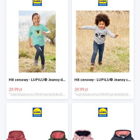
Hit cenowy - LUPILU® Jeansy dziewczęce slim fit
Hit cenowy - LUPILU® Jeansy chłopięce slim fit
29.99 zł
29.99 zł
*najniższa cena z 30 dni przed obniżką
*najniższa cena z 30 dni przed obniżką