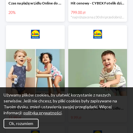
Czas na plażę w Lidlu Online do -20%
Hit cenowy - CYBEX Fotelik dziecięcy samochodowy Pallasfix grupa I-III, 9-36 kg
20%
799.00 zł
*najniższa cena z 30 dni przed obniżką
Używamy plików cookies, by ułatwić korzystanie z naszych
serwisów. Jeśli nie chcesz, by pliki cookies były zapisywane na
Twoim dysku, zmień ustawienia swojej przeglądarki. Więcej
Moda dziecięca w Lidlu od 11.99 zł
Ubrania i buty dziecięce w Lidlu Online od 9,99 zł
informacji:
polityka prywatności
.
11.99 zł
9.99 zł
Ok, rozumiem