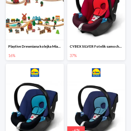
Playtive Drewniana kolejka Miasto lub Farma
CYBEX SILVER Fotelik samochodowy
16%
37%
-
6
%