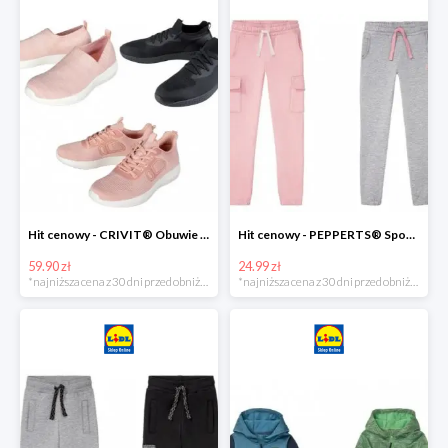
Hit cenowy - CRIVIT® Obuwie dziewczęce sportowe i na co dzień, 1 para
Hit cenowy - PEPPERTS® Spodnie dresowe dziewczęce, 1 para
59.90 zł
24.99 zł
*najniższa cena z 30 dni przed obniżką
*najniższa cena z 30 dni przed obniżką