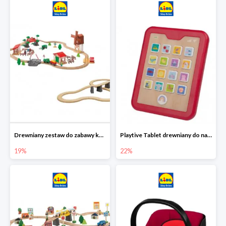
Drewniany zestaw do zabawy kolejką - farma i wiadukt
Playtive Tablet drewniany do nauki, interaktywny
19%
22%