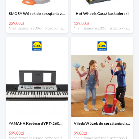
SMOBY Wózek do sprzątania z odkurzaczem
Hot Wheels Garaż kaskaderski
229.00 zł
129.00 zł
*najniższa cena z 30 dni przed obniżką
*najniższa cena z 30 dni przed obniżką
YAMAHA Keyboard YPT-260, 61 klawiszy
Vileda Wózek do sprzątania dla dzieci
599.00 zł
99.00 zł
*najniższa cena z 30 dni przed obniżką
*najniższa cena z 30 dni przed obniżką