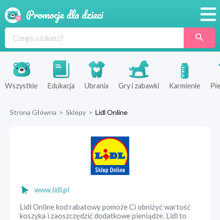
Promocje
Produkty
Sklepy
Wszystkie
Edukacja
Ubrania
Gry i zabawki
Karmienie
Pie
Blog
Strona Główna
>
Sklepy
>
Lidl Online
Wyprawka
www.lidl.pl
Lidl Online kod rabatowy pomoże Ci obniżyć wartość
koszyka i zaoszczędzić dodatkowe pieniądze. Lidl to