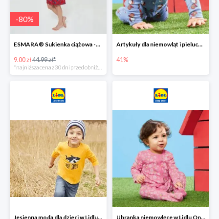
-
80
%
ESMARA® Sukienka ciążowa -79%
Artykuły dla niemowląt i pieluchy w Lidlu Online do -41%
9.00 zł
44.99 zł*
41%
*najniższa cena z 30 dni przed obniżką
Jesienna moda dla dzieci w Lidlu Online do -30%
Ubranka niemowlęce w Lidlu Online do -80%