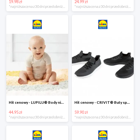
19.98 zł
24.99 zł
*najniższa cena z 30 dni przed obniżką
*najniższa cena z 30 dni przed obniżką
Hit cenowy - LUPILU® Body niemowlęce z biobawełny, z krótkim rękawem, 5 sztuk
Hit cenowy - CRIVIT® Buty sportowe chłopięce WellWalk, 1 para
44.95 zł
59.90 zł
*najniższa cena z 30 dni przed obniżką
*najniższa cena z 30 dni przed obniżką