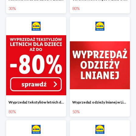
30%
80%
Wyprzedaż tekstyliów letnich dla dzieci w Lidlu Online do -80%
Wyprzedaż odzieży lnianej w Lidlu Online do -50%
80%
50%