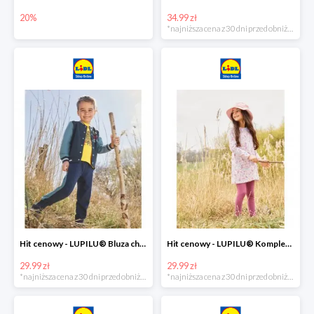
20%
34.99 zł
*najniższa cena z 30 dni przed obniżką
Hit cenowy - LUPILU® Bluza chłopięca w stylu college
Hit cenowy - LUPILU® Komplet dziewczęcy (sukienka + legginsy)
29.99 zł
29.99 zł
*najniższa cena z 30 dni przed obniżką
*najniższa cena z 30 dni przed obniżką