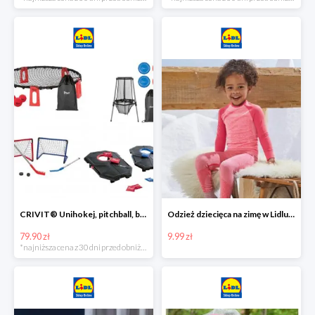
CRIVIT® Unihokej, pitchball, bean bag lub disc golf
Odzież dziecięca na zimę w Lidlu Online od 9,99 zł
79.90 zł
9.99 zł
*najniższa cena z 30 dni przed obniżką