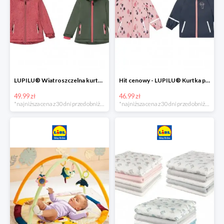
LUPILU® Wiatroszczelna kurtka dziecięca softshell, 1 sztuka
Hit cenowy - LUPILU® Kurtka przeciwdeszczowa dziewczęca, 1 sztuka
49.99 zł
46.99 zł
*najniższa cena z 30 dni przed obniżką
*najniższa cena z 30 dni przed obniżką