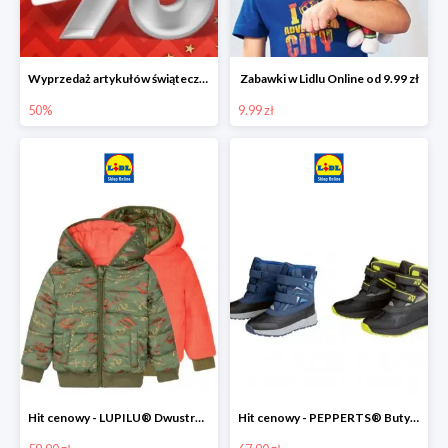
Wyprzedaż artykułów świątecznych w Lidlu Online
Zabawki w Lidlu Online od 9.99 zł
50%
9.99 zł
Hit cenowy - LUPILU® Dwustronna kurtka dziecięca z polarem
Hit cenowy - PEPPERTS® Buty zimowe chłopięce