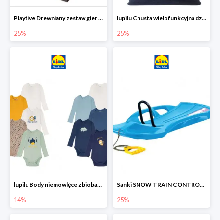
Playtive Drewniany zestaw gier 10 w 1
lupilu Chusta wielofunkcyjna dziecięca
25%
25%
lupilu Body niemowlęce z biobawełny
Sanki SNOW TRAIN CONTROL -25%
14%
25%