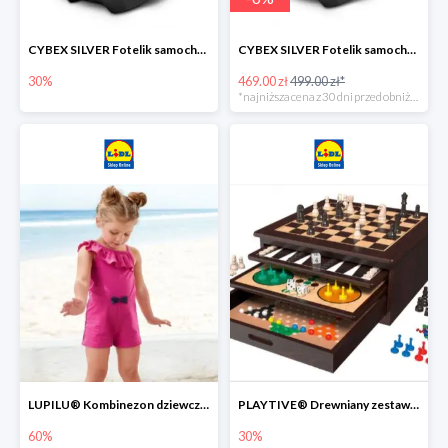
CYBEX SILVER Fotelik samochodowy -30%
CYBEX SILVER Fotelik samochodowy + dostawa gratis!
30%
469.00 zł
499.00 zł*
*najniższa cena z 30 dni przed obniżką
LUPILU® Kombinezon dziewczęcy z bawełny
PLAYTIVE® Drewniany zestaw gier 10 w 1
60%
30%