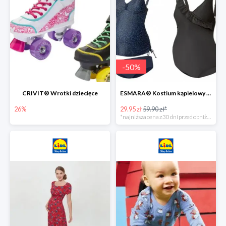
-
50
%
CRIVIT® Wrotki dziecięce
ESMARA® Kostium kąpielowy ciążowy lub tankini ciążowe -50%
26%
29.95 zł
59.90 zł*
*najniższa cena z 30 dni przed obniżką