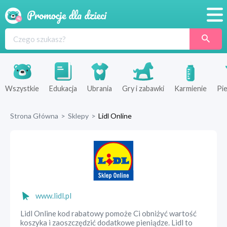
Promocje
Produkty
Sklepy
Wszystkie
Edukacja
Ubrania
Gry i zabawki
Karmienie
Pie
Blog
Strona Główna
>
Sklepy
>
Lidl Online
Wyprawka
www.lidl.pl
Lidl Online kod rabatowy pomoże Ci obniżyć wartość
koszyka i zaoszczędzić dodatkowe pieniądze. Lidl to