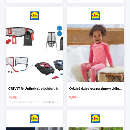
CRIVIT® Unihokej, pitchball, bean bag lub disc golf
Odzież dziecięca na zimę w Lidlu Online od 9,99 zł
79.90 zł
9.99 zł
*najniższa cena z 30 dni przed obniżką