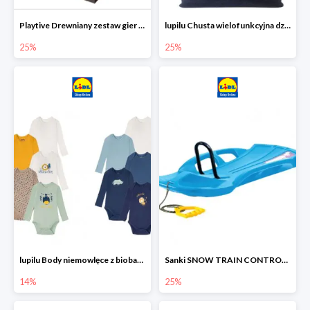
Playtive Drewniany zestaw gier 10 w 1
lupilu Chusta wielofunkcyjna dziecięca
25%
25%
lupilu Body niemowlęce z biobawełny
Sanki SNOW TRAIN CONTROL -25%
14%
25%