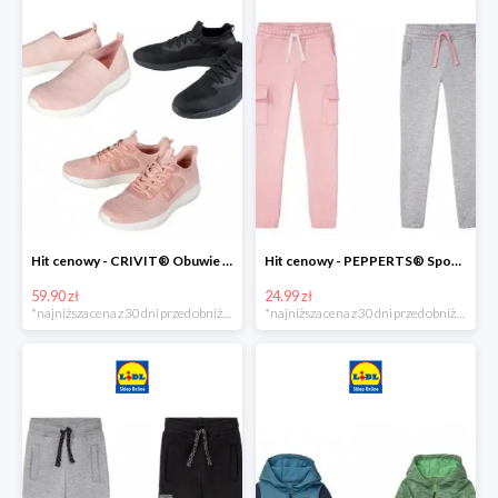
Hit cenowy - CRIVIT® Obuwie dziewczęce sportowe i na co dzień, 1 para
Hit cenowy - PEPPERTS® Spodnie dresowe dziewczęce, 1 para
59.90 zł
24.99 zł
*najniższa cena z 30 dni przed obniżką
*najniższa cena z 30 dni przed obniżką