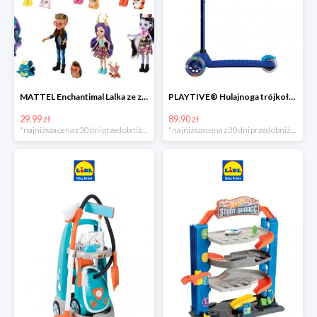
MATTEL Enchantimal Lalka ze zwierzątkiem
PLAYTIVE® Hulajnoga trójkołowa Tri Scooter z diodami LED
29.99 zł
89.90 zł
*najniższa cena z 30 dni przed obniżką
*najniższa cena z 30 dni przed obniżką