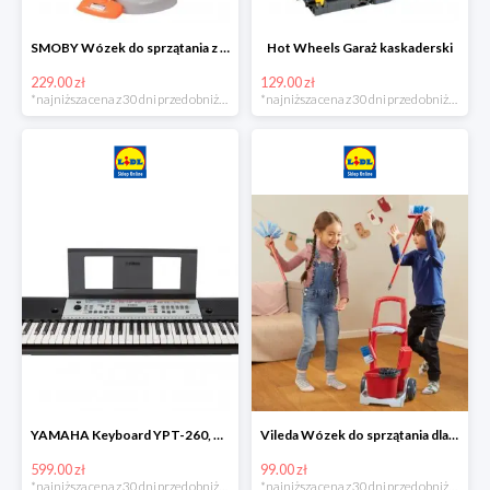
SMOBY Wózek do sprzątania z odkurzaczem
Hot Wheels Garaż kaskaderski
229.00 zł
129.00 zł
*najniższa cena z 30 dni przed obniżką
*najniższa cena z 30 dni przed obniżką
YAMAHA Keyboard YPT-260, 61 klawiszy
Vileda Wózek do sprzątania dla dzieci
599.00 zł
99.00 zł
*najniższa cena z 30 dni przed obniżką
*najniższa cena z 30 dni przed obniżką