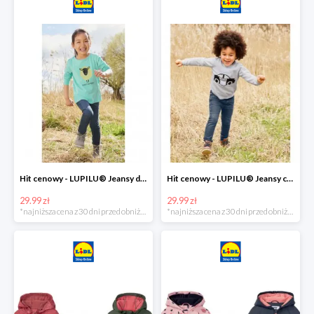
Hit cenowy - LUPILU® Jeansy dziewczęce slim fit
Hit cenowy - LUPILU® Jeansy chłopięce slim fit
29.99 zł
29.99 zł
*najniższa cena z 30 dni przed obniżką
*najniższa cena z 30 dni przed obniżką