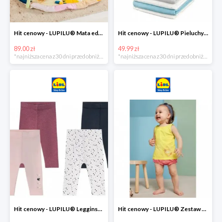
Hit cenowy - LUPILU® Mata edukacyjna dla niemowląt, 1 sztuka
Hit cenowy - LUPILU® Pieluchy tetrowe 80x80 cm, z biobawełny, 5 sztuk
89.00 zł
49.99 zł
*najniższa cena z 30 dni przed obniżką
*najniższa cena z 30 dni przed obniżką
Hit cenowy - LUPILU® Legginsy niemowlęce z biobawełną, 2 pary
Hit cenowy - LUPILU® Zestaw dziecięcy z biobawełny (body + koszulka + spodenki), 1 komplet