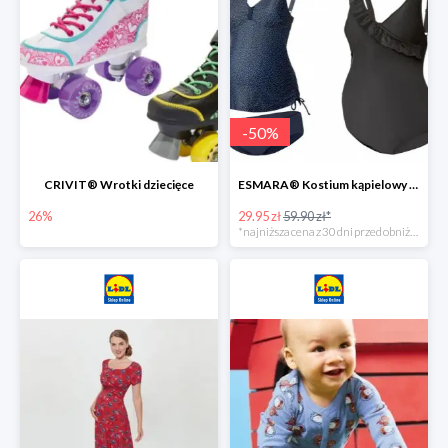
-
50
%
CRIVIT® Wrotki dziecięce
ESMARA® Kostium kąpielowy ciążowy lub tankini ciążowe -50%
26%
29.95 zł
59.90 zł*
*najniższa cena z 30 dni przed obniżką