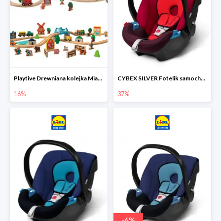
Playtive Drewniana kolejka Miasto lub Farma
CYBEX SILVER Fotelik samochodowy
16%
37%
-
6
%