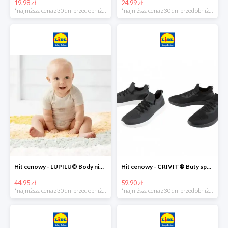
19.98 zł
24.99 zł
*najniższa cena z 30 dni przed obniżką
*najniższa cena z 30 dni przed obniżką
Hit cenowy - LUPILU® Body niemowlęce z biobawełny, z krótkim rękawem, 5 sztuk
Hit cenowy - CRIVIT® Buty sportowe chłopięce WellWalk, 1 para
44.95 zł
59.90 zł
*najniższa cena z 30 dni przed obniżką
*najniższa cena z 30 dni przed obniżką