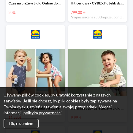
Czas na plażę w Lidlu Online do -20%
Hit cenowy - CYBEX Fotelik dziecięcy samochodowy Pallasfix grupa I-III, 9-36 kg
20%
799.00 zł
*najniższa cena z 30 dni przed obniżką
Używamy plików cookies, by ułatwić korzystanie z naszych
serwisów. Jeśli nie chcesz, by pliki cookies były zapisywane na
Twoim dysku, zmień ustawienia swojej przeglądarki. Więcej
Moda dziecięca w Lidlu od 11.99 zł
Ubrania i buty dziecięce w Lidlu Online od 9,99 zł
informacji:
polityka prywatności
.
11.99 zł
9.99 zł
Ok, rozumiem