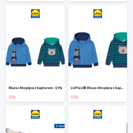
Bluza chłopięca z kapturem -15%
LUPILU® Bluza chłopięca z kapturem
15%
15%