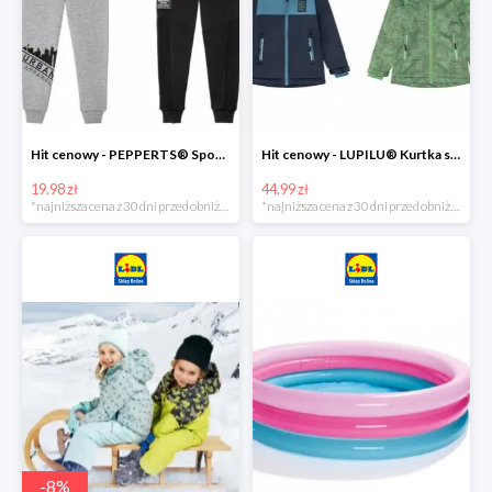
Hit cenowy - PEPPERTS® Spodnie dresowe chłopięce, 1 para
Hit cenowy - LUPILU® Kurtka softshell chłopięca, 1 sztuka
19.98 zł
44.99 zł
*najniższa cena z 30 dni przed obniżką
*najniższa cena z 30 dni przed obniżką
-
8
%