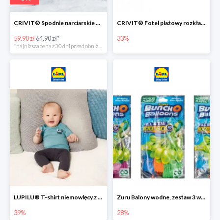
CRIVIT® Spodnie narciarskie dziewczęce
CRIVIT® Fotel plażowy rozkładany / Brodzik dziecięcy
59.90 zł
64.90 zł*
33%
*najniższa cena z 30 dni przed obniżką
LUPILU® T-shirt niemowlęcy z biobawełny -39%
Zuru Balony wodne, zestaw 3 wiązek -28%
39%
28%