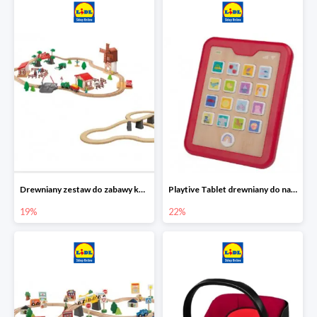
Drewniany zestaw do zabawy kolejką - farma i wiadukt
Playtive Tablet drewniany do nauki, interaktywny
19%
22%