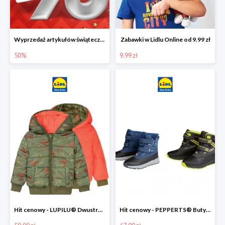
Wyprzedaż artykułów świątecznych w Lidlu Online
Zabawki w Lidlu Online od 9.99 zł
50%
9.99 zł
Hit cenowy - LUPILU® Dwustronna kurtka dziecięca z polarem
Hit cenowy - PEPPERTS® Buty zimowe chłopięce