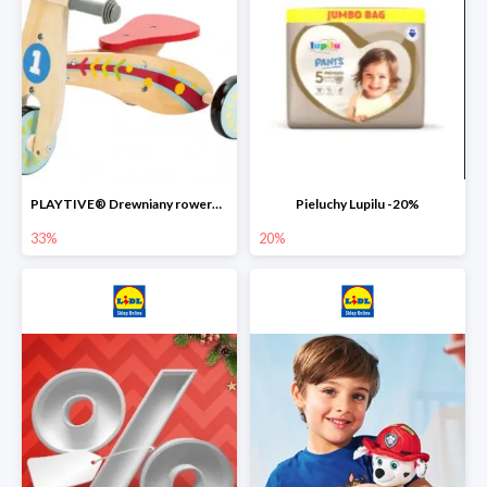
PLAYTIVE® Drewniany rowerek biegowy -33%
Pieluchy Lupilu -20%
33%
20%