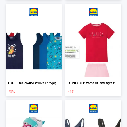
LUPILU® Podkoszulka chłopięca z bawełny -20%
LUPILU® Piżama dziewczęca z bawełny -41%
20%
41%