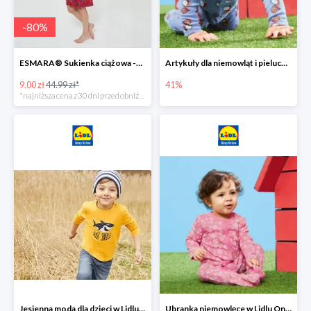
-
80
%
ESMARA® Sukienka ciążowa -79%
Artykuły dla niemowląt i pieluchy w Lidlu Online do -41%
9.00 zł
44.99 zł*
41%
*najniższa cena z 30 dni przed obniżką
Jesienna moda dla dzieci w Lidlu Online do -30%
Ubranka niemowlęce w Lidlu Online do -80%