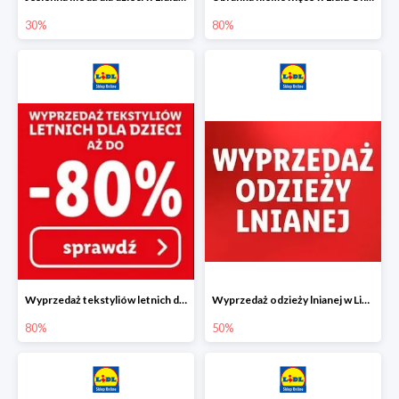
30%
80%
Wyprzedaż tekstyliów letnich dla dzieci w Lidlu Online do -80%
Wyprzedaż odzieży lnianej w Lidlu Online do -50%
80%
50%