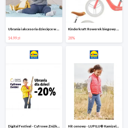
Ubrania i akcesoria dziecięce w Lidlu Online od 14,99 zł
Kinderkraft Rowerek biegowy Fly
14.99 zł
28%
Digital Festival - Cyfrowe Zniżki Ubrania dla dzieci w Lidlu -20%
Hit cenowy - LUPILU® Kamizelka pikowana dziewczęca