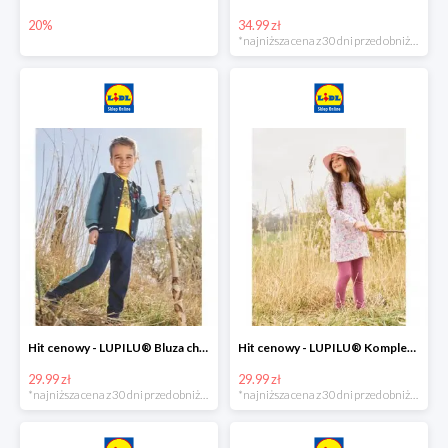
20%
34.99 zł
*najniższa cena z 30 dni przed obniżką
Hit cenowy - LUPILU® Bluza chłopięca w stylu college
Hit cenowy - LUPILU® Komplet dziewczęcy (sukienka + legginsy)
29.99 zł
29.99 zł
*najniższa cena z 30 dni przed obniżką
*najniższa cena z 30 dni przed obniżką