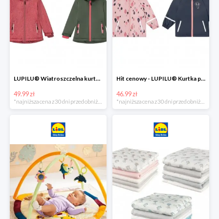
LUPILU® Wiatroszczelna kurtka dziecięca softshell, 1 sztuka
Hit cenowy - LUPILU® Kurtka przeciwdeszczowa dziewczęca, 1 sztuka
49.99 zł
46.99 zł
*najniższa cena z 30 dni przed obniżką
*najniższa cena z 30 dni przed obniżką