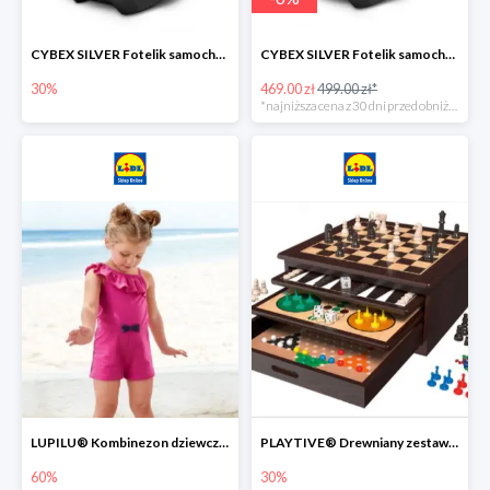
CYBEX SILVER Fotelik samochodowy -30%
CYBEX SILVER Fotelik samochodowy + dostawa gratis!
30%
469.00 zł
499.00 zł*
*najniższa cena z 30 dni przed obniżką
LUPILU® Kombinezon dziewczęcy z bawełny
PLAYTIVE® Drewniany zestaw gier 10 w 1
60%
30%