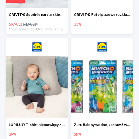
CRIVIT® Spodnie narciarskie dziewczęce
CRIVIT® Fotel plażowy rozkładany / Brodzik dziecięcy
59.90 zł
64.90 zł*
33%
*najniższa cena z 30 dni przed obniżką
LUPILU® T-shirt niemowlęcy z biobawełny -39%
Zuru Balony wodne, zestaw 3 wiązek -28%
39%
28%