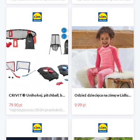
CRIVIT® Unihokej, pitchball, bean bag lub disc golf
Odzież dziecięca na zimę w Lidlu Online od 9,99 zł
79.90 zł
9.99 zł
*najniższa cena z 30 dni przed obniżką