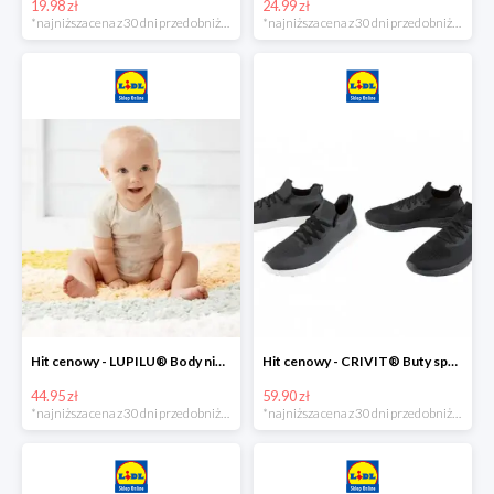
19.98 zł
24.99 zł
*najniższa cena z 30 dni przed obniżką
*najniższa cena z 30 dni przed obniżką
Hit cenowy - LUPILU® Body niemowlęce z biobawełny, z krótkim rękawem, 5 sztuk
Hit cenowy - CRIVIT® Buty sportowe chłopięce WellWalk, 1 para
44.95 zł
59.90 zł
*najniższa cena z 30 dni przed obniżką
*najniższa cena z 30 dni przed obniżką