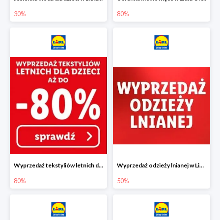
30%
80%
Wyprzedaż tekstyliów letnich dla dzieci w Lidlu Online do -80%
Wyprzedaż odzieży lnianej w Lidlu Online do -50%
80%
50%