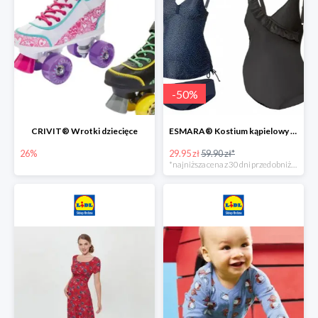
-
50
%
CRIVIT® Wrotki dziecięce
ESMARA® Kostium kąpielowy ciążowy lub tankini ciążowe -50%
26%
29.95 zł
59.90 zł*
*najniższa cena z 30 dni przed obniżką