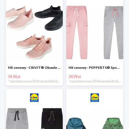
Hit cenowy - CRIVIT® Obuwie dziewczęce sportowe i na co dzień, 1 para
Hit cenowy - PEPPERTS® Spodnie dresowe dziewczęce, 1 para
59.90 zł
24.99 zł
*najniższa cena z 30 dni przed obniżką
*najniższa cena z 30 dni przed obniżką