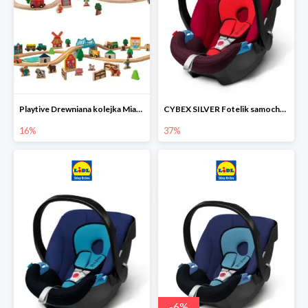
Playtive Drewniana kolejka Miasto lub Farma
CYBEX SILVER Fotelik samochodowy
16%
37%
-
6
%