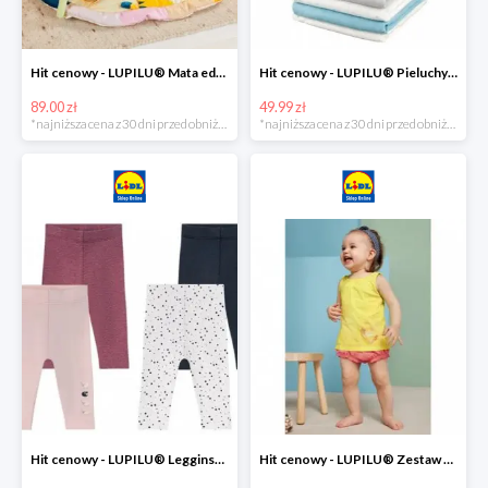
Hit cenowy - LUPILU® Mata edukacyjna dla niemowląt, 1 sztuka
Hit cenowy - LUPILU® Pieluchy tetrowe 80x80 cm, z biobawełny, 5 sztuk
89.00 zł
49.99 zł
*najniższa cena z 30 dni przed obniżką
*najniższa cena z 30 dni przed obniżką
Hit cenowy - LUPILU® Legginsy niemowlęce z biobawełną, 2 pary
Hit cenowy - LUPILU® Zestaw dziecięcy z biobawełny (body + koszulka + spodenki), 1 komplet