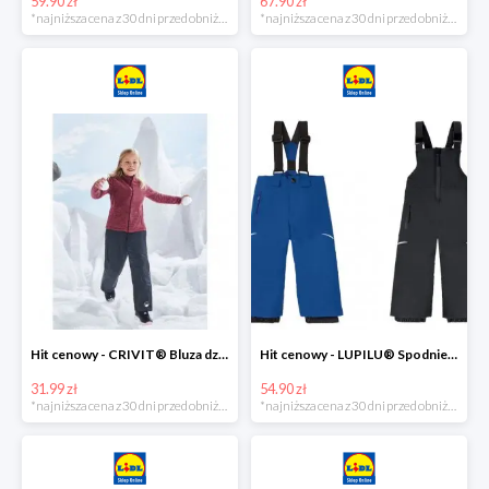
59.90 zł
67.90 zł
*najniższa cena z 30 dni przed obniżką
*najniższa cena z 30 dni przed obniżką
Hit cenowy - CRIVIT® Bluza dziewczęca z polaru
Hit cenowy - LUPILU® Spodnie narciarskie chłopięce
31.99 zł
54.90 zł
*najniższa cena z 30 dni przed obniżką
*najniższa cena z 30 dni przed obniżką