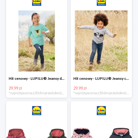
Hit cenowy - LUPILU® Jeansy dziewczęce slim fit
Hit cenowy - LUPILU® Jeansy chłopięce slim fit
29.99 zł
29.99 zł
*najniższa cena z 30 dni przed obniżką
*najniższa cena z 30 dni przed obniżką