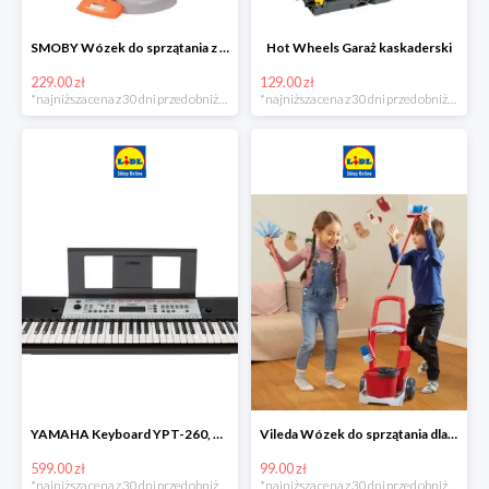
SMOBY Wózek do sprzątania z odkurzaczem
Hot Wheels Garaż kaskaderski
229.00 zł
129.00 zł
*najniższa cena z 30 dni przed obniżką
*najniższa cena z 30 dni przed obniżką
YAMAHA Keyboard YPT-260, 61 klawiszy
Vileda Wózek do sprzątania dla dzieci
599.00 zł
99.00 zł
*najniższa cena z 30 dni przed obniżką
*najniższa cena z 30 dni przed obniżką