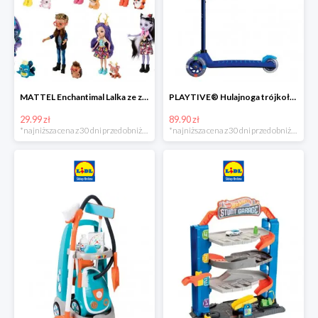
MATTEL Enchantimal Lalka ze zwierzątkiem
PLAYTIVE® Hulajnoga trójkołowa Tri Scooter z diodami LED
29.99 zł
89.90 zł
*najniższa cena z 30 dni przed obniżką
*najniższa cena z 30 dni przed obniżką