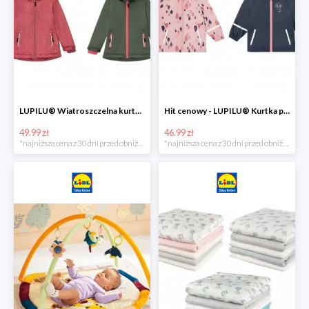
LUPILU® Wiatroszczelna kurtka dziecięca softshell, 1 sztuka
Hit cenowy - LUPILU® Kurtka przeciwdeszczowa dziewczęca, 1 sztuka
49.99 zł
46.99 zł
*najniższa cena z 30 dni przed obniżką
*najniższa cena z 30 dni przed obniżką