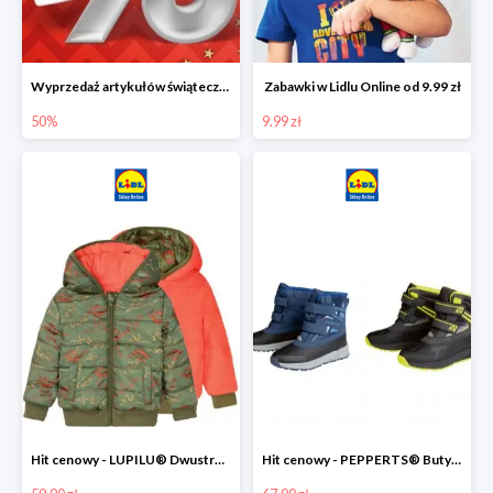
Wyprzedaż artykułów świątecznych w Lidlu Online
Zabawki w Lidlu Online od 9.99 zł
50%
9.99 zł
Hit cenowy - LUPILU® Dwustronna kurtka dziecięca z polarem
Hit cenowy - PEPPERTS® Buty zimowe chłopięce