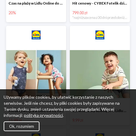
Czas na plażę w Lidlu Online do -20%
Hit cenowy - CYBEX Fotelik dziecięcy samochodowy Pallasfix grupa I-III, 9-36 kg
20%
799.00 zł
*najniższa cena z 30 dni przed obniżką
Używamy plików cookies, by ułatwić korzystanie z naszych
serwisów. Jeśli nie chcesz, by pliki cookies były zapisywane na
Twoim dysku, zmień ustawienia swojej przeglądarki. Więcej
Moda dziecięca w Lidlu od 11.99 zł
Ubrania i buty dziecięce w Lidlu Online od 9,99 zł
informacji:
polityka prywatności
.
11.99 zł
9.99 zł
Ok, rozumiem