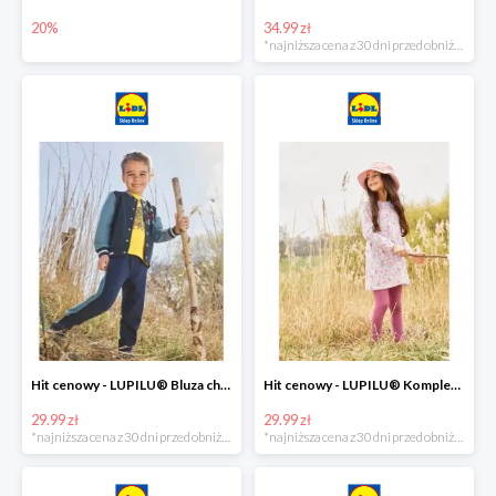
20%
34.99 zł
*najniższa cena z 30 dni przed obniżką
Hit cenowy - LUPILU® Bluza chłopięca w stylu college
Hit cenowy - LUPILU® Komplet dziewczęcy (sukienka + legginsy)
29.99 zł
29.99 zł
*najniższa cena z 30 dni przed obniżką
*najniższa cena z 30 dni przed obniżką