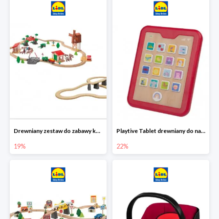
Drewniany zestaw do zabawy kolejką - farma i wiadukt
Playtive Tablet drewniany do nauki, interaktywny
19%
22%