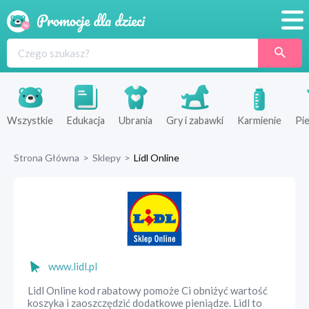
Promocje
Produkty
Sklepy
Wszystkie
Edukacja
Ubrania
Gry i zabawki
Karmienie
Pie
Blog
Strona Główna
>
Sklepy
>
Lidl Online
Wyprawka
www.lidl.pl
Lidl Online kod rabatowy pomoże Ci obniżyć wartość
koszyka i zaoszczędzić dodatkowe pieniądze. Lidl to