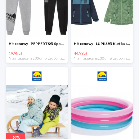
Hit cenowy - PEPPERTS® Spodnie dresowe chłopięce, 1 para
Hit cenowy - LUPILU® Kurtka softshell chłopięca, 1 sztuka
19.98 zł
44.99 zł
*najniższa cena z 30 dni przed obniżką
*najniższa cena z 30 dni przed obniżką
-
8
%