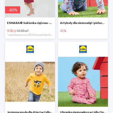
-
80
%
ESMARA® Sukienka ciążowa -79%
Artykuły dla niemowląt i pieluchy w Lidlu Online do -41%
9.00 zł
44.99 zł*
41%
*najniższa cena z 30 dni przed obniżką
Jesienna moda dla dzieci w Lidlu Online do -30%
Ubranka niemowlęce w Lidlu Online do -80%