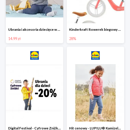
Ubrania i akcesoria dziecięce w Lidlu Online od 14,99 zł
Kinderkraft Rowerek biegowy Fly
14.99 zł
28%
Digital Festival - Cyfrowe Zniżki Ubrania dla dzieci w Lidlu -20%
Hit cenowy - LUPILU® Kamizelka pikowana dziewczęca