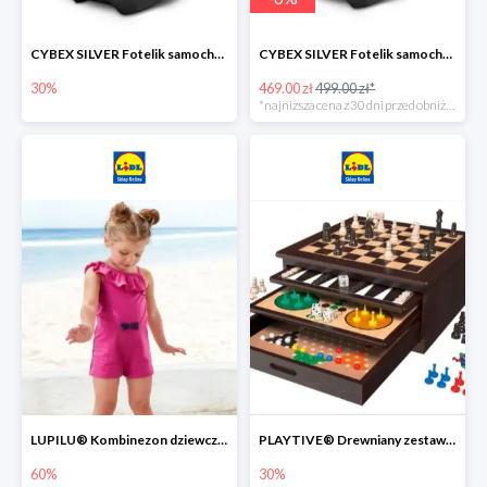
CYBEX SILVER Fotelik samochodowy -30%
CYBEX SILVER Fotelik samochodowy + dostawa gratis!
30%
469.00 zł
499.00 zł*
*najniższa cena z 30 dni przed obniżką
LUPILU® Kombinezon dziewczęcy z bawełny
PLAYTIVE® Drewniany zestaw gier 10 w 1
60%
30%