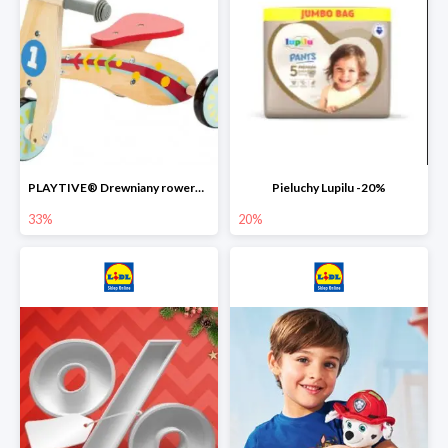
PLAYTIVE® Drewniany rowerek biegowy -33%
Pieluchy Lupilu -20%
33%
20%