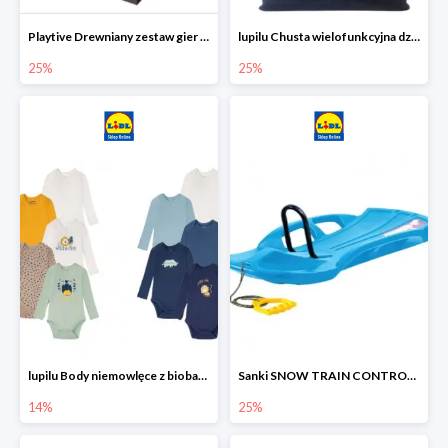
Playtive Drewniany zestaw gier 10 w 1
lupilu Chusta wielofunkcyjna dziecięca
25%
25%
lupilu Body niemowlęce z biobawełny
Sanki SNOW TRAIN CONTROL -25%
14%
25%