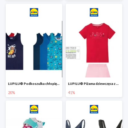
LUPILU® Podkoszulka chłopięca z bawełny -20%
LUPILU® Piżama dziewczęca z bawełny -41%
20%
41%