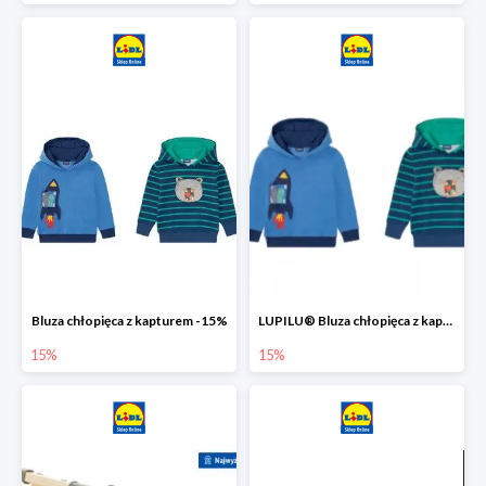
Bluza chłopięca z kapturem -15%
LUPILU® Bluza chłopięca z kapturem
15%
15%