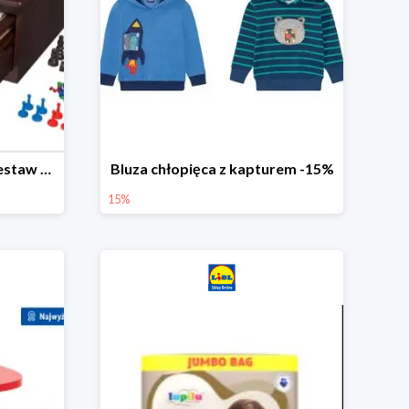
PLAYTIVE® Drewniany zestaw gier 10 w 1
Bluza chłopięca z kapturem -15%
15%