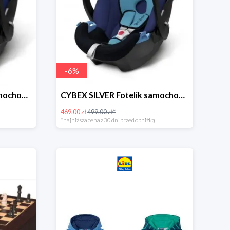
-
6
%
CYBEX SILVER Fotelik samochodowy -30%
CYBEX SILVER Fotelik samochodowy + dostawa gratis!
469.00 zł
499.00 zł*
*najniższa cena z 30 dni przed obniżką