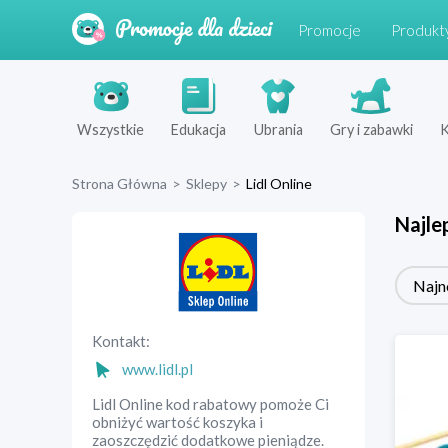
Promocje
Produkt
Wszystkie
Edukacja
Ubrania
Gry i zabawki
K
Strona Główna
>
Sklepy
>
Lidl Online
Najle
Najn
Kontakt:
www.lidl.pl
Lidl Online kod rabatowy pomoże Ci
obniżyć wartość koszyka i
zaoszczędzić dodatkowe pieniądze.