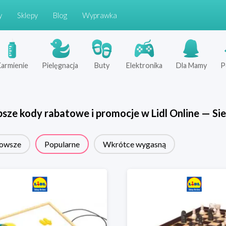
y
Sklepy
Blog
Wyprawka
armienie
Pielęgnacja
Buty
Elektronika
Dla Mamy
P
psze kody rabatowe i promocje w
Lidl Online
—
Sie
owsze
Popularne
Wkrótce wygasną