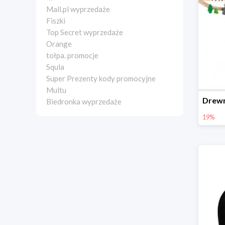
Mall.pl wyprzedaże
Fiszki
Top Secret wyprzedaże
Orange
tołpa. promocje
Squla
Super Prezenty kody promocyjne
Multu
Biedronka wyprzedaże
19%