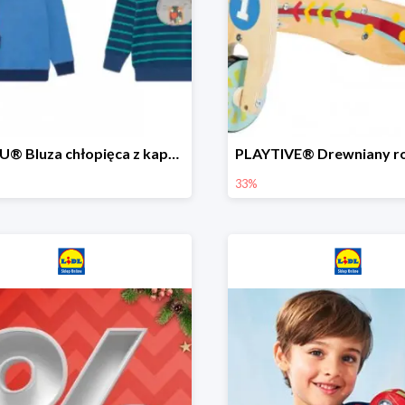
LUPILU® Bluza chłopięca z kapturem
33%