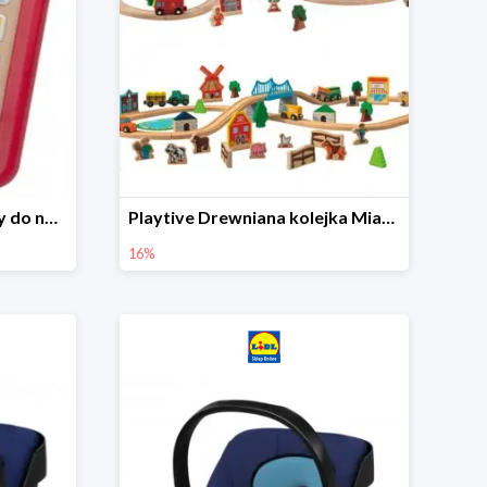
Playtive Tablet drewniany do nauki, interaktywny
Playtive Drewniana kolejka Miasto lub Farma
16%