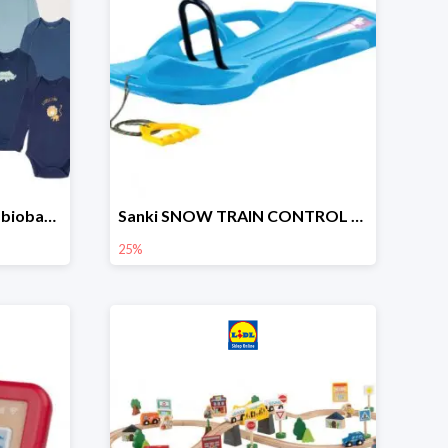
lupilu Body niemowlęce z biobawełny
Sanki SNOW TRAIN CONTROL -25%
25%