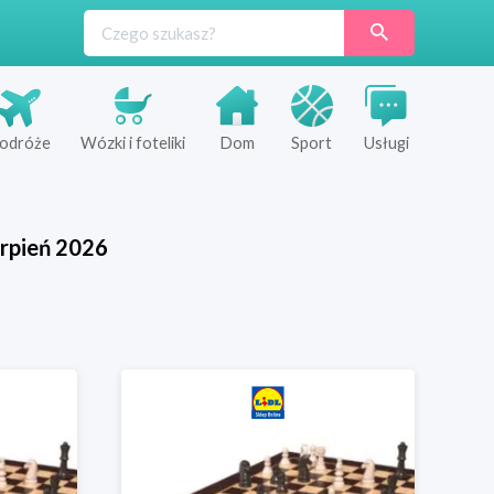
odróże
Wózki i foteliki
Dom
Sport
Usługi
rpień
2026