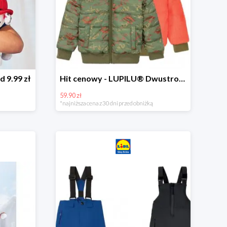
d 9.99 zł
Hit cenowy - LUPILU® Dwustronna kurtka dziecięca z polarem
59.90 zł
*najniższa cena z 30 dni przed obniżką