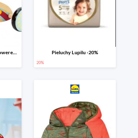
PLAYTIVE® Drewniany rowerek biegowy -33%
Pieluchy Lupilu -20%
20%