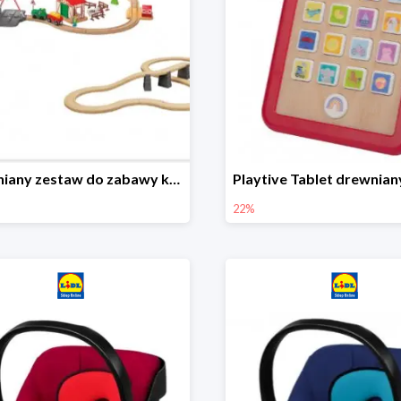
Drewniany zestaw do zabawy kolejką - farma i wiadukt
22%