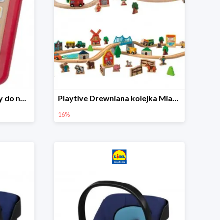
Playtive Tablet drewniany do nauki, interaktywny
Playtive Drewniana kolejka Miasto lub Farma
16%