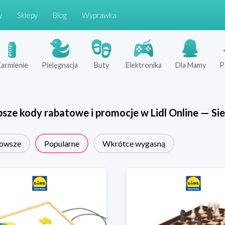
y
Sklepy
Blog
Wyprawka
armienie
Pielęgnacja
Buty
Elektronika
Dla Mamy
P
psze kody rabatowe i promocje w
Lidl Online
—
Sie
owsze
Popularne
Wkrótce wygasną