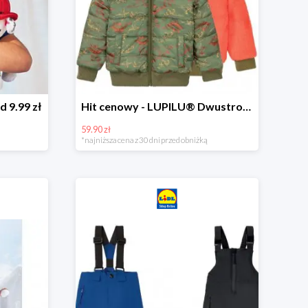
d 9.99 zł
Hit cenowy - LUPILU® Dwustronna kurtka dziecięca z polarem
59.90 zł
*najniższa cena z 30 dni przed obniżką