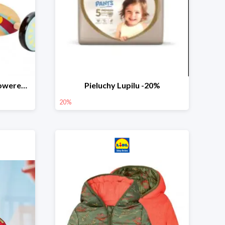
PLAYTIVE® Drewniany rowerek biegowy -33%
Pieluchy Lupilu -20%
20%