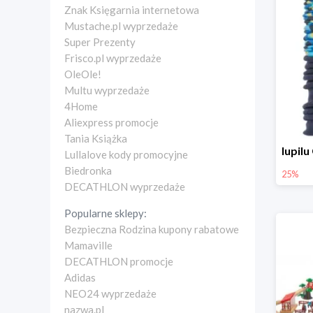
Znak Księgarnia internetowa
Mustache.pl wyprzedaże
Super Prezenty
Frisco.pl wyprzedaże
OleOle!
Multu wyprzedaże
4Home
Aliexpress promocje
Tania Książka
Lullalove kody promocyjne
Biedronka
25%
DECATHLON wyprzedaże
Popularne sklepy:
Bezpieczna Rodzina kupony rabatowe
Mamaville
DECATHLON promocje
Adidas
NEO24 wyprzedaże
nazwa.pl