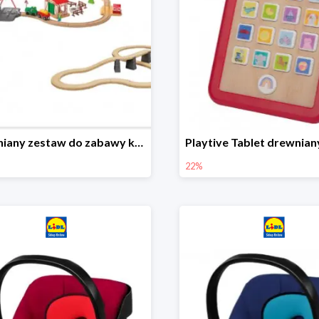
Drewniany zestaw do zabawy kolejką - farma i wiadukt
22%