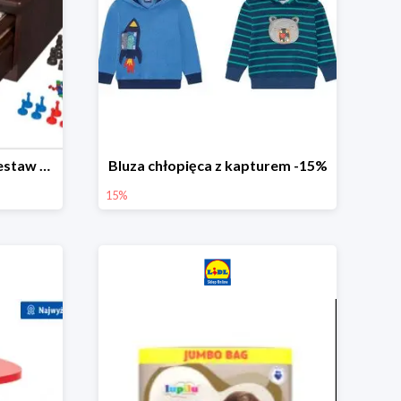
PLAYTIVE® Drewniany zestaw gier 10 w 1
Bluza chłopięca z kapturem -15%
15%