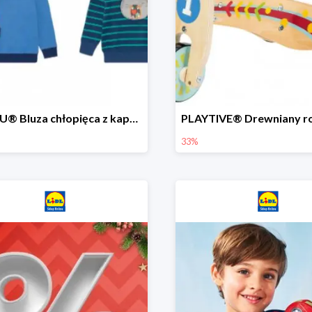
LUPILU® Bluza chłopięca z kapturem
33%