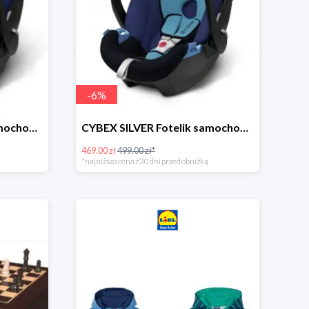
-
6
%
CYBEX SILVER Fotelik samochodowy -30%
CYBEX SILVER Fotelik samochodowy + dostawa gratis!
469.00 zł
499.00 zł*
*najniższa cena z 30 dni przed obniżką