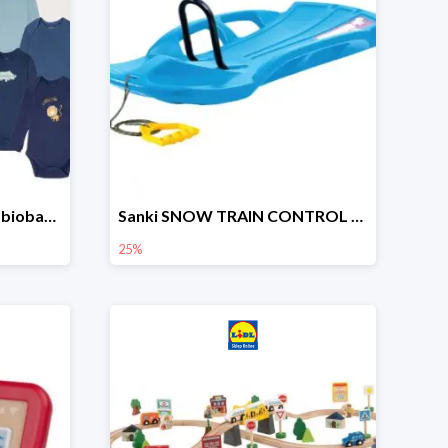
lupilu Body niemowlęce z biobawełny
Sanki SNOW TRAIN CONTROL -25%
25%