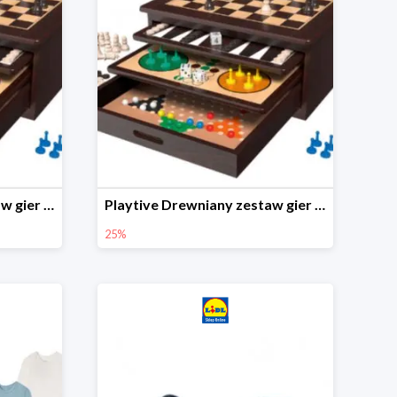
Playtive Drewniany zestaw gier 10 w 1
Playtive Drewniany zestaw gier 10 w 1
25%