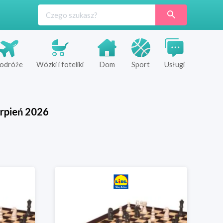
odróże
Wózki i foteliki
Dom
Sport
Usługi
rpień
2026