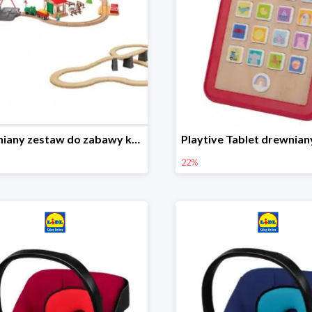
Drewniany zestaw do zabawy kolejką - farma i wiadukt
22%