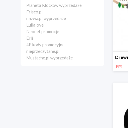
Planeta Klocków wyprzedaże
Frisco.pl
nazwa.pl wyprzedaże
Lullalove
Neonet promocje
Erli
4F kody promocyjne
nieprzeczytane.pl
Mustache.pl wyprzedaże
19%