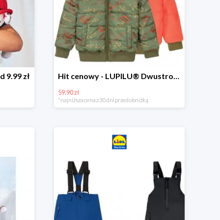
d 9.99 zł
Hit cenowy - LUPILU® Dwustronna kurtka dziecięca z polarem
59.90 zł
*najniższa cena z 30 dni przed obniżką