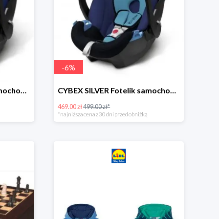
-
6
%
CYBEX SILVER Fotelik samochodowy -30%
CYBEX SILVER Fotelik samochodowy + dostawa gratis!
469.00 zł
499.00 zł*
*najniższa cena z 30 dni przed obniżką