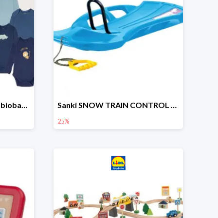
lupilu Body niemowlęce z biobawełny
Sanki SNOW TRAIN CONTROL -25%
25%