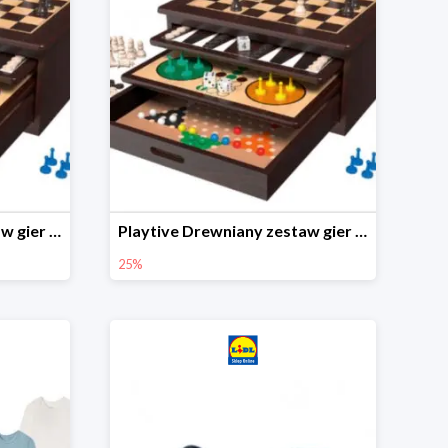
Playtive Drewniany zestaw gier 10 w 1
Playtive Drewniany zestaw gier 10 w 1
25%