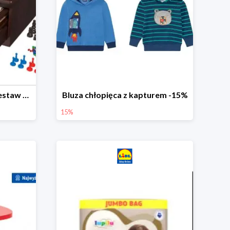
PLAYTIVE® Drewniany zestaw gier 10 w 1
Bluza chłopięca z kapturem -15%
15%