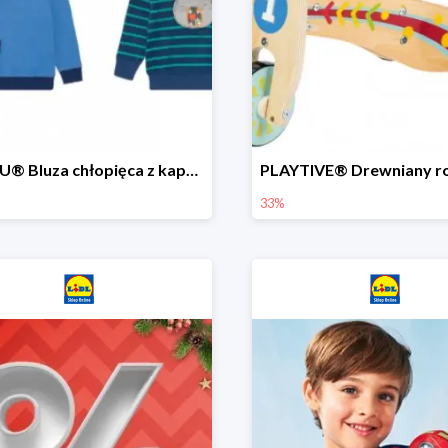
LUPILU® Bluza chłopięca z kapturem
33%