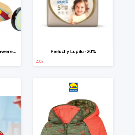
PLAYTIVE® Drewniany rowerek biegowy -33%
Pieluchy Lupilu -20%
20%