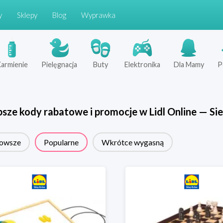
y
Sklepy
Blog
Wyprawka
armienie
Pielęgnacja
Buty
Elektronika
Dla Mamy
P
psze kody rabatowe i promocje w
Lidl Online
—
Sie
owsze
Popularne
Wkrótce wygasną