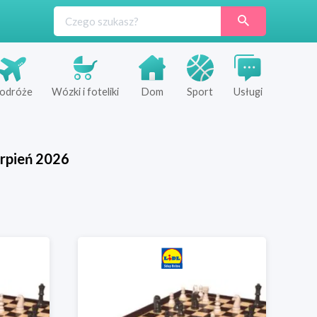
odróże
Wózki i foteliki
Dom
Sport
Usługi
rpień
2026