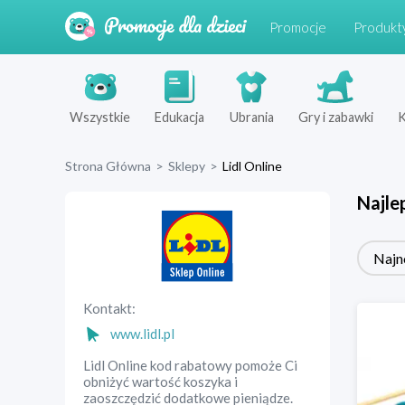
Promocje
Produkt
Wszystkie
Edukacja
Ubrania
Gry i zabawki
K
Strona Główna
>
Sklepy
>
Lidl Online
Najle
Najn
Kontakt:
www.lidl.pl
Lidl Online kod rabatowy pomoże Ci
obniżyć wartość koszyka i
zaoszczędzić dodatkowe pieniądze.