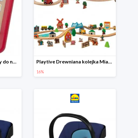
Playtive Tablet drewniany do nauki, interaktywny
Playtive Drewniana kolejka Miasto lub Farma
16%