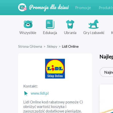
Promocje
Produkt
Wszystkie
Edukacja
Ubrania
Gry i zabawki
K
Strona Główna
>
Sklepy
>
Lidl Online
Najle
Najn
Kontakt:
www.lidl.pl
Lidl Online kod rabatowy pomoże Ci
obniżyć wartość koszyka i
zaoszczędzić dodatkowe pieniądze.