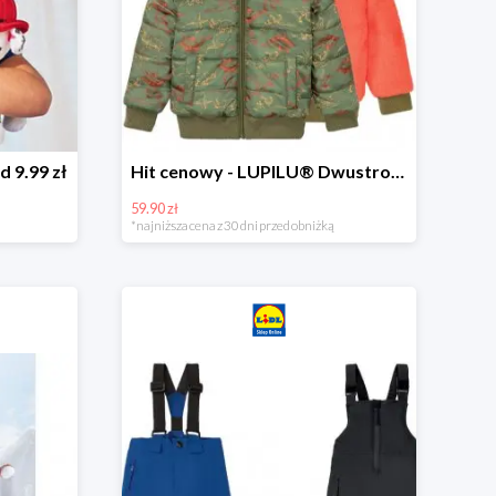
d 9.99 zł
Hit cenowy - LUPILU® Dwustronna kurtka dziecięca z polarem
59.90 zł
*najniższa cena z 30 dni przed obniżką