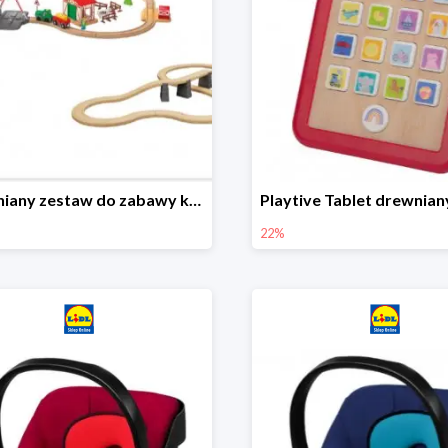
Drewniany zestaw do zabawy kolejką - farma i wiadukt
22%