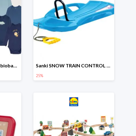
lupilu Body niemowlęce z biobawełny
Sanki SNOW TRAIN CONTROL -25%
25%