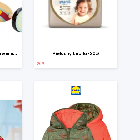
PLAYTIVE® Drewniany rowerek biegowy -33%
Pieluchy Lupilu -20%
20%