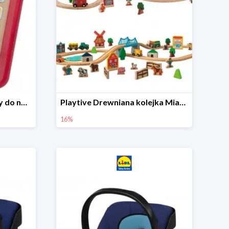
Playtive Tablet drewniany do nauki, interaktywny
Playtive Drewniana kolejka Miasto lub Farma
16%