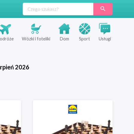
odróże
Wózki i foteliki
Dom
Sport
Usługi
rpień
2026