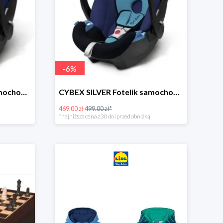
-
6
%
CYBEX SILVER Fotelik samochodowy -30%
CYBEX SILVER Fotelik samochodowy + dostawa gratis!
469.00 zł
499.00 zł*
*najniższa cena z 30 dni przed obniżką