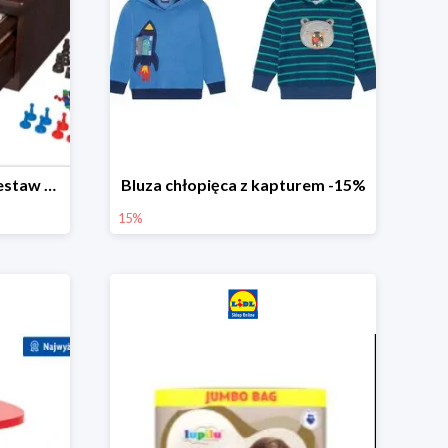
PLAYTIVE® Drewniany zestaw gier 10 w 1
Bluza chłopięca z kapturem -15%
15%