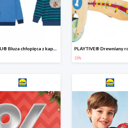
LUPILU® Bluza chłopięca z kapturem
33%