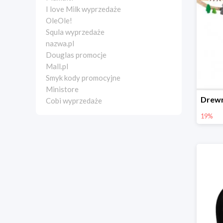
I love Milk wyprzedaże
OleOle!
Squla wyprzedaże
nazwa.pl
Douglas promocje
Mall.pl
Smyk kody promocyjne
Ministore
Cobi wyprzedaże
19%