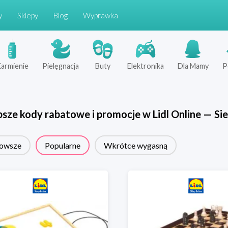
y
Sklepy
Blog
Wyprawka
armienie
Pielęgnacja
Buty
Elektronika
Dla Mamy
P
psze kody rabatowe i promocje w
Lidl Online
—
Sie
owsze
Popularne
Wkrótce wygasną