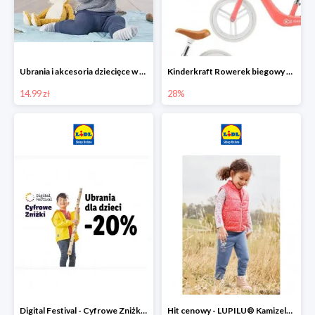
Ubrania i akcesoria dziecięce w Lidlu Online od 14,99 zł
Kinderkraft Rowerek biegowy Fly
14.99 zł
28%
Digital Festival - Cyfrowe Zniżki Ubrania dla dzieci w Lidlu -20%
Hit cenowy - LUPILU® Kamizelka pikowana dziewczęca