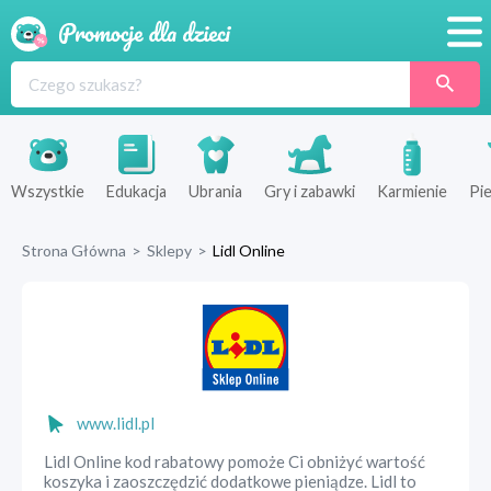
Promocje
Produkty
Sklepy
Wszystkie
Edukacja
Ubrania
Gry i zabawki
Karmienie
Pie
Blog
Strona Główna
>
Sklepy
>
Lidl Online
Wyprawka
www.lidl.pl
Lidl Online kod rabatowy pomoże Ci obniżyć wartość
koszyka i zaoszczędzić dodatkowe pieniądze. Lidl to