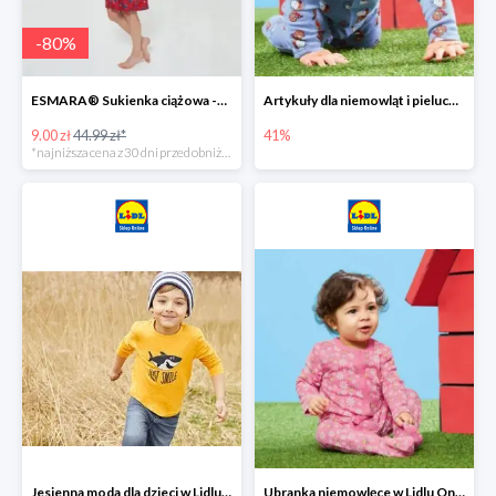
-
80
%
ESMARA® Sukienka ciążowa -79%
Artykuły dla niemowląt i pieluchy w Lidlu Online do -41%
9.00 zł
44.99 zł*
41%
*najniższa cena z 30 dni przed obniżką
Jesienna moda dla dzieci w Lidlu Online do -30%
Ubranka niemowlęce w Lidlu Online do -80%