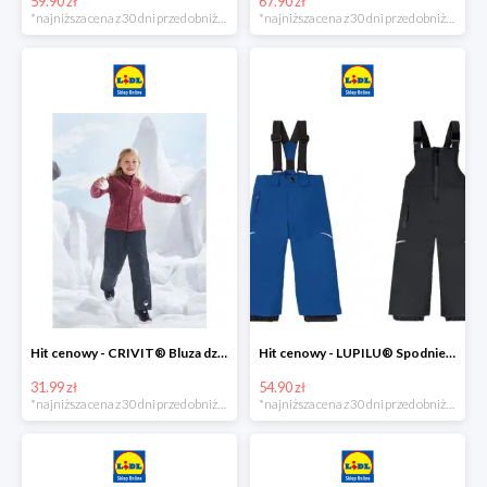
59.90 zł
67.90 zł
*najniższa cena z 30 dni przed obniżką
*najniższa cena z 30 dni przed obniżką
Hit cenowy - CRIVIT® Bluza dziewczęca z polaru
Hit cenowy - LUPILU® Spodnie narciarskie chłopięce
31.99 zł
54.90 zł
*najniższa cena z 30 dni przed obniżką
*najniższa cena z 30 dni przed obniżką