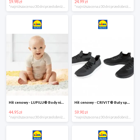
19.98 zł
24.99 zł
*najniższa cena z 30 dni przed obniżką
*najniższa cena z 30 dni przed obniżką
Hit cenowy - LUPILU® Body niemowlęce z biobawełny, z krótkim rękawem, 5 sztuk
Hit cenowy - CRIVIT® Buty sportowe chłopięce WellWalk, 1 para
44.95 zł
59.90 zł
*najniższa cena z 30 dni przed obniżką
*najniższa cena z 30 dni przed obniżką