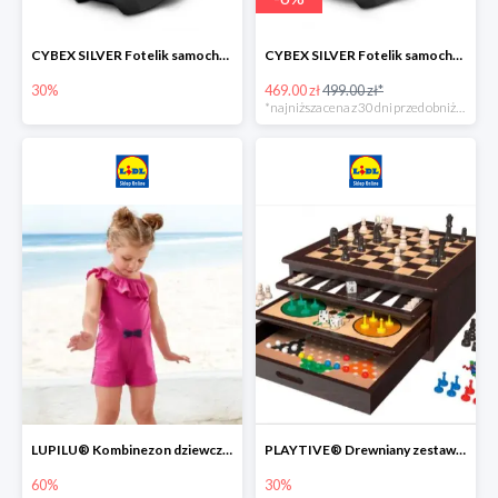
CYBEX SILVER Fotelik samochodowy -30%
CYBEX SILVER Fotelik samochodowy + dostawa gratis!
30%
469.00 zł
499.00 zł*
*najniższa cena z 30 dni przed obniżką
LUPILU® Kombinezon dziewczęcy z bawełny
PLAYTIVE® Drewniany zestaw gier 10 w 1
60%
30%