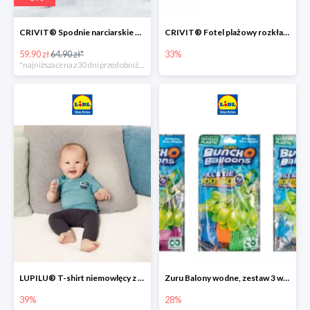
CRIVIT® Spodnie narciarskie dziewczęce
CRIVIT® Fotel plażowy rozkładany / Brodzik dziecięcy
59.90 zł
64.90 zł*
33%
*najniższa cena z 30 dni przed obniżką
LUPILU® T-shirt niemowlęcy z biobawełny -39%
Zuru Balony wodne, zestaw 3 wiązek -28%
39%
28%