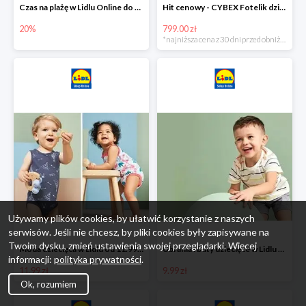
Czas na plażę w Lidlu Online do -20%
Hit cenowy - CYBEX Fotelik dziecięcy samochodowy Pallasfix grupa I-III, 9-36 kg
20%
799.00 zł
*najniższa cena z 30 dni przed obniżką
Używamy plików cookies, by ułatwić korzystanie z naszych
serwisów. Jeśli nie chcesz, by pliki cookies były zapisywane na
Twoim dysku, zmień ustawienia swojej przeglądarki. Więcej
Moda dziecięca w Lidlu od 11.99 zł
Ubrania i buty dziecięce w Lidlu Online od 9,99 zł
informacji:
polityka prywatności
.
11.99 zł
9.99 zł
Ok, rozumiem