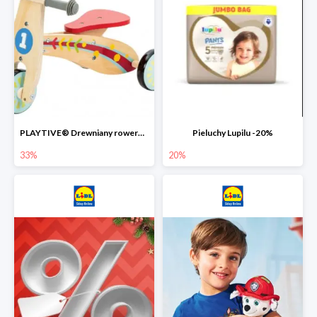
PLAYTIVE® Drewniany rowerek biegowy -33%
Pieluchy Lupilu -20%
33%
20%