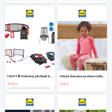
CRIVIT® Unihokej, pitchball, bean bag lub disc golf
Odzież dziecięca na zimę w Lidlu Online od 9,99 zł
79.90 zł
9.99 zł
*najniższa cena z 30 dni przed obniżką