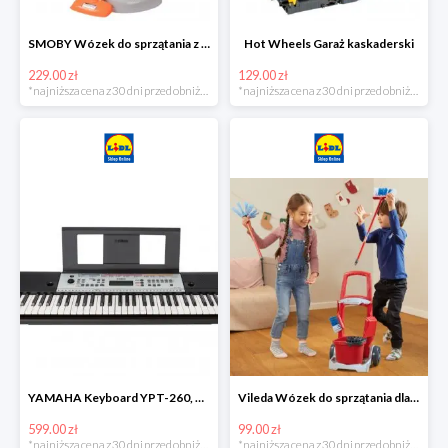
SMOBY Wózek do sprzątania z odkurzaczem
Hot Wheels Garaż kaskaderski
229.00 zł
129.00 zł
*najniższa cena z 30 dni przed obniżką
*najniższa cena z 30 dni przed obniżką
YAMAHA Keyboard YPT-260, 61 klawiszy
Vileda Wózek do sprzątania dla dzieci
599.00 zł
99.00 zł
*najniższa cena z 30 dni przed obniżką
*najniższa cena z 30 dni przed obniżką