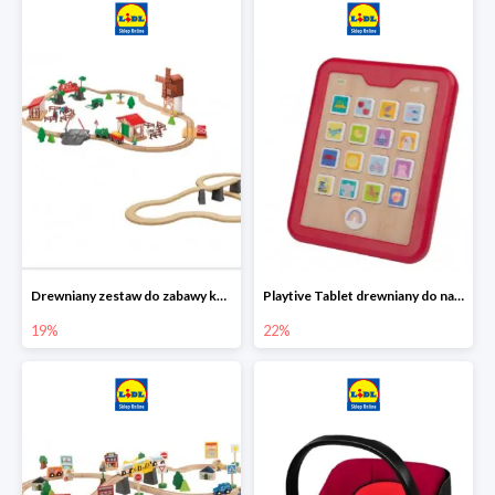
Drewniany zestaw do zabawy kolejką - farma i wiadukt
Playtive Tablet drewniany do nauki, interaktywny
19%
22%