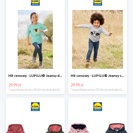
Hit cenowy - LUPILU® Jeansy dziewczęce slim fit
Hit cenowy - LUPILU® Jeansy chłopięce slim fit
29.99 zł
29.99 zł
*najniższa cena z 30 dni przed obniżką
*najniższa cena z 30 dni przed obniżką