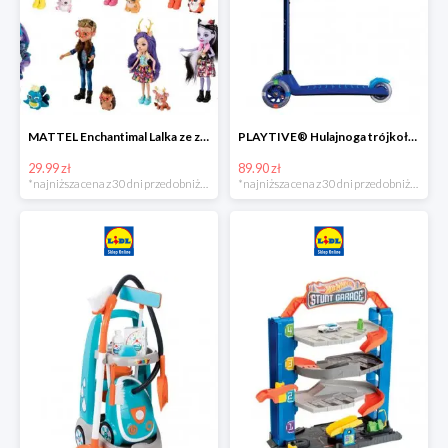
MATTEL Enchantimal Lalka ze zwierzątkiem
PLAYTIVE® Hulajnoga trójkołowa Tri Scooter z diodami LED
29.99 zł
89.90 zł
*najniższa cena z 30 dni przed obniżką
*najniższa cena z 30 dni przed obniżką