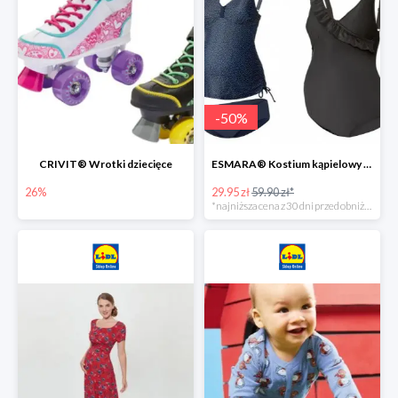
-
50
%
CRIVIT® Wrotki dziecięce
ESMARA® Kostium kąpielowy ciążowy lub tankini ciążowe -50%
26%
29.95 zł
59.90 zł*
*najniższa cena z 30 dni przed obniżką