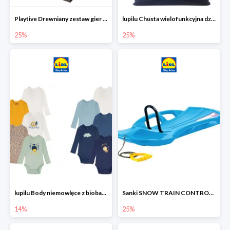
Playtive Drewniany zestaw gier 10 w 1
lupilu Chusta wielofunkcyjna dziecięca
25%
25%
lupilu Body niemowlęce z biobawełny
Sanki SNOW TRAIN CONTROL -25%
14%
25%