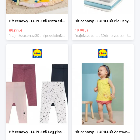
Hit cenowy - LUPILU® Mata edukacyjna dla niemowląt, 1 sztuka
Hit cenowy - LUPILU® Pieluchy tetrowe 80x80 cm, z biobawełny, 5 sztuk
89.00 zł
49.99 zł
*najniższa cena z 30 dni przed obniżką
*najniższa cena z 30 dni przed obniżką
Hit cenowy - LUPILU® Legginsy niemowlęce z biobawełną, 2 pary
Hit cenowy - LUPILU® Zestaw dziecięcy z biobawełny (body + koszulka + spodenki), 1 komplet