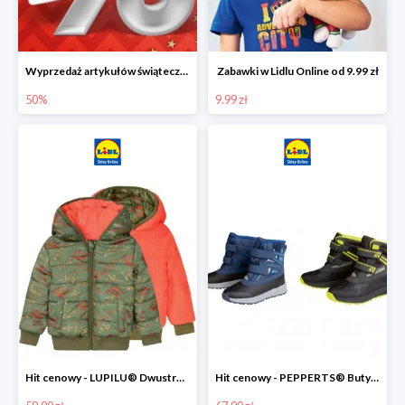
Wyprzedaż artykułów świątecznych w Lidlu Online
Zabawki w Lidlu Online od 9.99 zł
50%
9.99 zł
Hit cenowy - LUPILU® Dwustronna kurtka dziecięca z polarem
Hit cenowy - PEPPERTS® Buty zimowe chłopięce