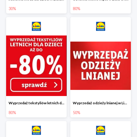
30%
80%
Wyprzedaż tekstyliów letnich dla dzieci w Lidlu Online do -80%
Wyprzedaż odzieży lnianej w Lidlu Online do -50%
80%
50%