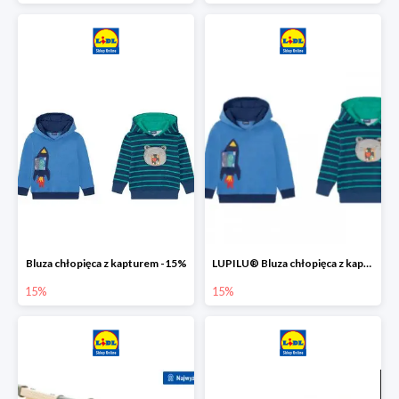
Bluza chłopięca z kapturem -15%
LUPILU® Bluza chłopięca z kapturem
15%
15%