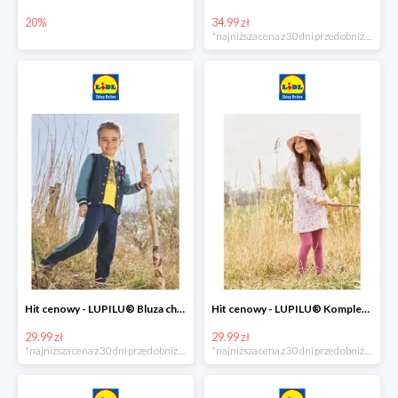
20%
34.99 zł
*najniższa cena z 30 dni przed obniżką
Hit cenowy - LUPILU® Bluza chłopięca w stylu college
Hit cenowy - LUPILU® Komplet dziewczęcy (sukienka + legginsy)
29.99 zł
29.99 zł
*najniższa cena z 30 dni przed obniżką
*najniższa cena z 30 dni przed obniżką