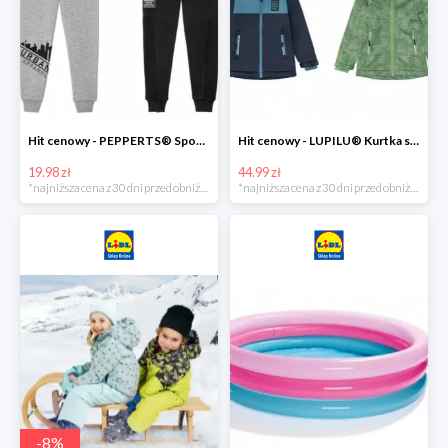
Hit cenowy - PEPPERTS® Spodnie dresowe chłopięce, 1 para
Hit cenowy - LUPILU® Kurtka softshell chłopięca, 1 sztuka
19.98 zł
44.99 zł
*najniższa cena z 30 dni przed obniżką
*najniższa cena z 30 dni przed obniżką
-
8
%