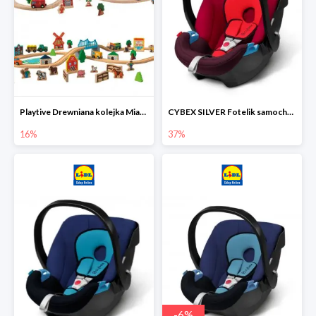
Playtive Drewniana kolejka Miasto lub Farma
CYBEX SILVER Fotelik samochodowy
16%
37%
-
6
%