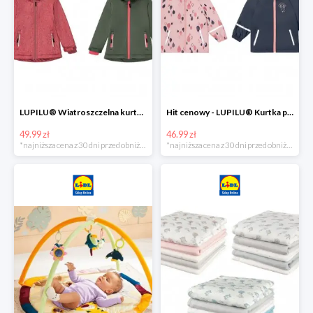
LUPILU® Wiatroszczelna kurtka dziecięca softshell, 1 sztuka
Hit cenowy - LUPILU® Kurtka przeciwdeszczowa dziewczęca, 1 sztuka
49.99 zł
46.99 zł
*najniższa cena z 30 dni przed obniżką
*najniższa cena z 30 dni przed obniżką