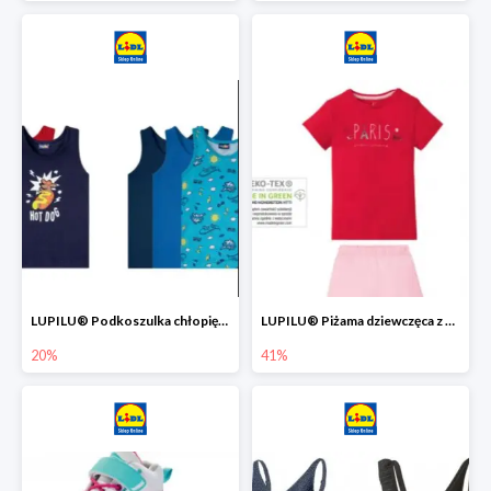
LUPILU® Podkoszulka chłopięca z bawełny -20%
LUPILU® Piżama dziewczęca z bawełny -41%
20%
41%