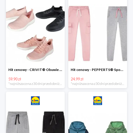
Hit cenowy - CRIVIT® Obuwie dziewczęce sportowe i na co dzień, 1 para
Hit cenowy - PEPPERTS® Spodnie dresowe dziewczęce, 1 para
59.90 zł
24.99 zł
*najniższa cena z 30 dni przed obniżką
*najniższa cena z 30 dni przed obniżką