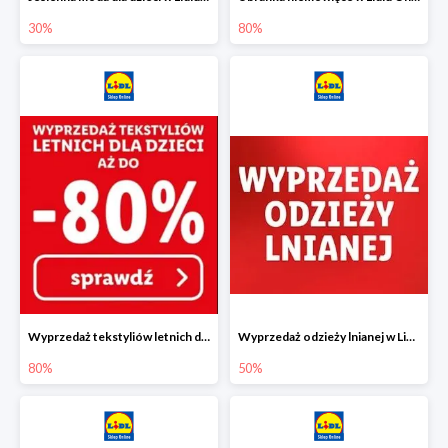
30%
80%
Wyprzedaż tekstyliów letnich dla dzieci w Lidlu Online do -80%
Wyprzedaż odzieży lnianej w Lidlu Online do -50%
80%
50%