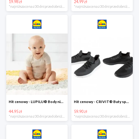
19.98 zł
24.99 zł
*najniższa cena z 30 dni przed obniżką
*najniższa cena z 30 dni przed obniżką
Hit cenowy - LUPILU® Body niemowlęce z biobawełny, z krótkim rękawem, 5 sztuk
Hit cenowy - CRIVIT® Buty sportowe chłopięce WellWalk, 1 para
44.95 zł
59.90 zł
*najniższa cena z 30 dni przed obniżką
*najniższa cena z 30 dni przed obniżką