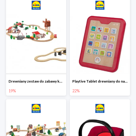
Drewniany zestaw do zabawy kolejką - farma i wiadukt
Playtive Tablet drewniany do nauki, interaktywny
19%
22%