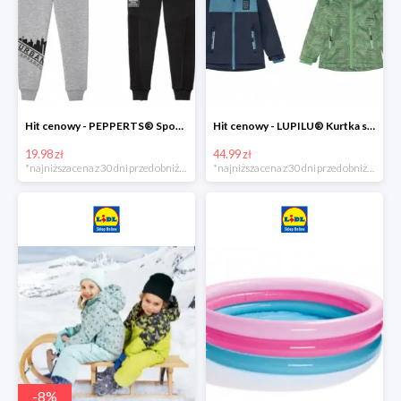
Hit cenowy - PEPPERTS® Spodnie dresowe chłopięce, 1 para
Hit cenowy - LUPILU® Kurtka softshell chłopięca, 1 sztuka
19.98 zł
44.99 zł
*najniższa cena z 30 dni przed obniżką
*najniższa cena z 30 dni przed obniżką
-
8
%