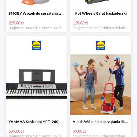
SMOBY Wózek do sprzątania z odkurzaczem
Hot Wheels Garaż kaskaderski
229.00 zł
129.00 zł
*najniższa cena z 30 dni przed obniżką
*najniższa cena z 30 dni przed obniżką
YAMAHA Keyboard YPT-260, 61 klawiszy
Vileda Wózek do sprzątania dla dzieci
599.00 zł
99.00 zł
*najniższa cena z 30 dni przed obniżką
*najniższa cena z 30 dni przed obniżką