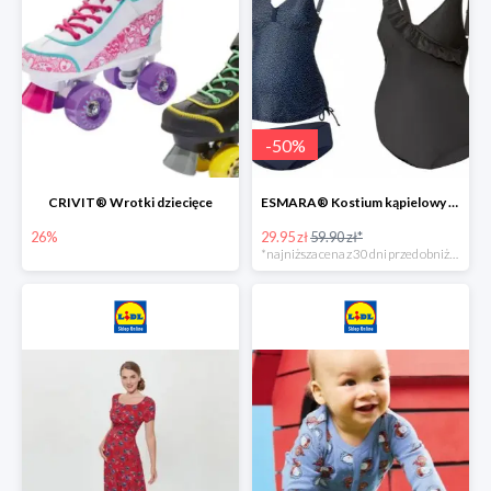
-
50
%
CRIVIT® Wrotki dziecięce
ESMARA® Kostium kąpielowy ciążowy lub tankini ciążowe -50%
26%
29.95 zł
59.90 zł*
*najniższa cena z 30 dni przed obniżką