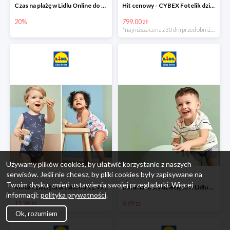
Czas na plażę w Lidlu Online do -20%
Hit cenowy - CYBEX Fotelik dziecięcy samochodowy Pallasfix grupa I-III, 9-36 kg
20%
799.00 zł
*najniższa cena z 30 dni przed obniżką
Używamy plików cookies, by ułatwić korzystanie z naszych
serwisów. Jeśli nie chcesz, by pliki cookies były zapisywane na
Twoim dysku, zmień ustawienia swojej przeglądarki. Więcej
Moda dziecięca w Lidlu od 11.99 zł
Ubrania i buty dziecięce w Lidlu Online od 9,99 zł
informacji:
polityka prywatności
.
11.99 zł
9.99 zł
Ok, rozumiem