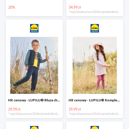
20%
34.99 zł
*najniższa cena z 30 dni przed obniżką
Hit cenowy - LUPILU® Bluza chłopięca w stylu college
Hit cenowy - LUPILU® Komplet dziewczęcy (sukienka + legginsy)
29.99 zł
29.99 zł
*najniższa cena z 30 dni przed obniżką
*najniższa cena z 30 dni przed obniżką