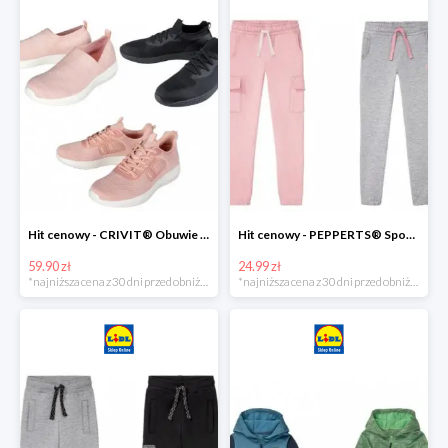
Hit cenowy - CRIVIT® Obuwie dziewczęce sportowe i na co dzień, 1 para
Hit cenowy - PEPPERTS® Spodnie dresowe dziewczęce, 1 para
59.90 zł
24.99 zł
*najniższa cena z 30 dni przed obniżką
*najniższa cena z 30 dni przed obniżką