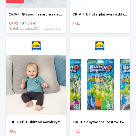
CRIVIT® Spodnie narciarskie dziewczęce
CRIVIT® Fotel plażowy rozkładany / Brodzik dziecięcy
59.90 zł
64.90 zł*
33%
*najniższa cena z 30 dni przed obniżką
LUPILU® T-shirt niemowlęcy z biobawełny -39%
Zuru Balony wodne, zestaw 3 wiązek -28%
39%
28%