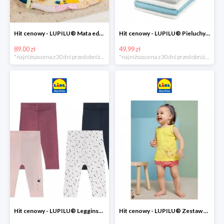
Hit cenowy - LUPILU® Mata edukacyjna dla niemowląt, 1 sztuka
Hit cenowy - LUPILU® Pieluchy tetrowe 80x80 cm, z biobawełny, 5 sztuk
89.00 zł
49.99 zł
*najniższa cena z 30 dni przed obniżką
*najniższa cena z 30 dni przed obniżką
Hit cenowy - LUPILU® Legginsy niemowlęce z biobawełną, 2 pary
Hit cenowy - LUPILU® Zestaw dziecięcy z biobawełny (body + koszulka + spodenki), 1 komplet