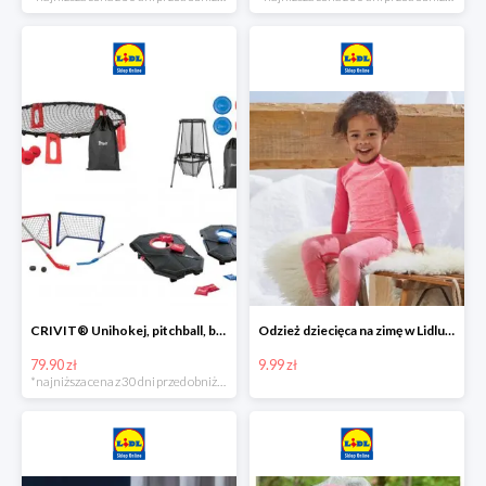
CRIVIT® Unihokej, pitchball, bean bag lub disc golf
Odzież dziecięca na zimę w Lidlu Online od 9,99 zł
79.90 zł
9.99 zł
*najniższa cena z 30 dni przed obniżką