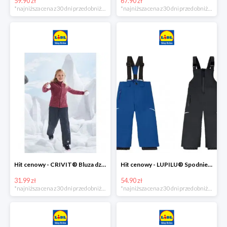
59.90 zł
67.90 zł
*najniższa cena z 30 dni przed obniżką
*najniższa cena z 30 dni przed obniżką
Hit cenowy - CRIVIT® Bluza dziewczęca z polaru
Hit cenowy - LUPILU® Spodnie narciarskie chłopięce
31.99 zł
54.90 zł
*najniższa cena z 30 dni przed obniżką
*najniższa cena z 30 dni przed obniżką