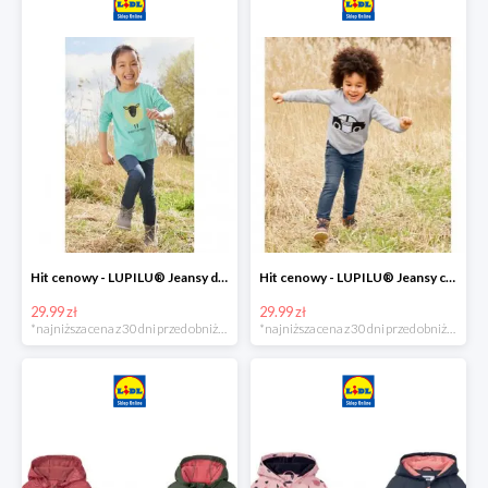
Hit cenowy - LUPILU® Jeansy dziewczęce slim fit
Hit cenowy - LUPILU® Jeansy chłopięce slim fit
29.99 zł
29.99 zł
*najniższa cena z 30 dni przed obniżką
*najniższa cena z 30 dni przed obniżką