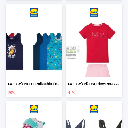
LUPILU® Podkoszulka chłopięca z bawełny -20%
LUPILU® Piżama dziewczęca z bawełny -41%
20%
41%