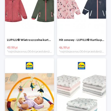
LUPILU® Wiatroszczelna kurtka dziecięca softshell, 1 sztuka
Hit cenowy - LUPILU® Kurtka przeciwdeszczowa dziewczęca, 1 sztuka
49.99 zł
46.99 zł
*najniższa cena z 30 dni przed obniżką
*najniższa cena z 30 dni przed obniżką