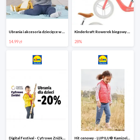
Ubrania i akcesoria dziecięce w Lidlu Online od 14,99 zł
Kinderkraft Rowerek biegowy Fly
14.99 zł
28%
Digital Festival - Cyfrowe Zniżki Ubrania dla dzieci w Lidlu -20%
Hit cenowy - LUPILU® Kamizelka pikowana dziewczęca