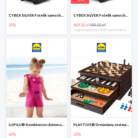
CYBEX SILVER Fotelik samochodowy -30%
CYBEX SILVER Fotelik samochodowy + dostawa gratis!
30%
469.00 zł
499.00 zł*
*najniższa cena z 30 dni przed obniżką
LUPILU® Kombinezon dziewczęcy z bawełny
PLAYTIVE® Drewniany zestaw gier 10 w 1
60%
30%