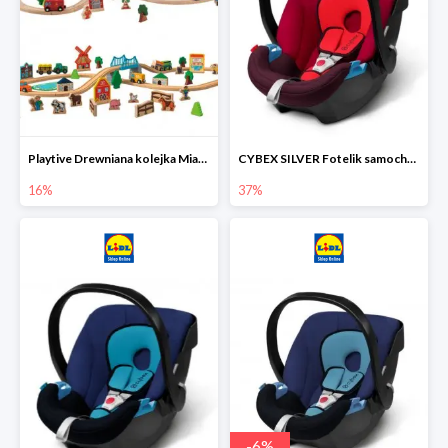
Playtive Drewniana kolejka Miasto lub Farma
CYBEX SILVER Fotelik samochodowy
16%
37%
-
6
%