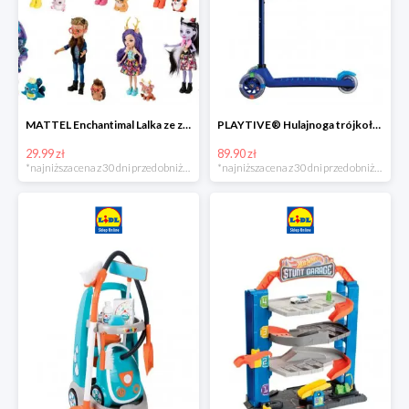
MATTEL Enchantimal Lalka ze zwierzątkiem
PLAYTIVE® Hulajnoga trójkołowa Tri Scooter z diodami LED
29.99 zł
89.90 zł
*najniższa cena z 30 dni przed obniżką
*najniższa cena z 30 dni przed obniżką