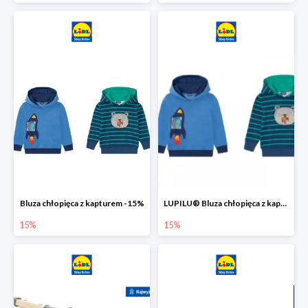
Bluza chłopięca z kapturem -15%
LUPILU® Bluza chłopięca z kapturem
15%
15%