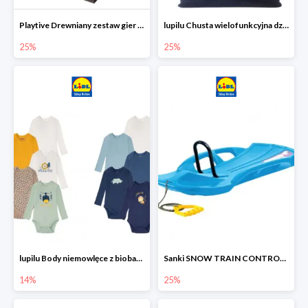
Playtive Drewniany zestaw gier 10 w 1
lupilu Chusta wielofunkcyjna dziecięca
25%
25%
lupilu Body niemowlęce z biobawełny
Sanki SNOW TRAIN CONTROL -25%
14%
25%