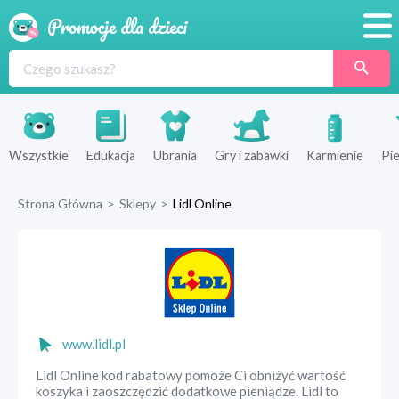
Promocje
Produkty
Sklepy
Wszystkie
Edukacja
Ubrania
Gry i zabawki
Karmienie
Pie
Blog
Strona Główna
>
Sklepy
>
Lidl Online
Wyprawka
www.lidl.pl
Lidl Online kod rabatowy pomoże Ci obniżyć wartość
koszyka i zaoszczędzić dodatkowe pieniądze. Lidl to