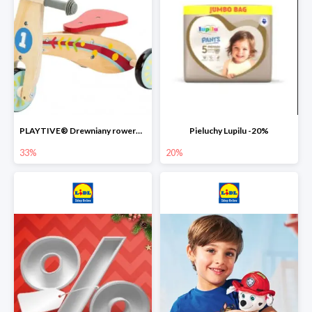
PLAYTIVE® Drewniany rowerek biegowy -33%
Pieluchy Lupilu -20%
33%
20%