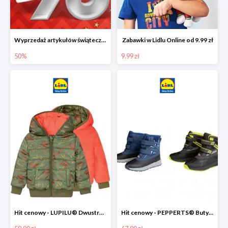
Wyprzedaż artykułów świątecznych w Lidlu Online
Zabawki w Lidlu Online od 9.99 zł
50%
9.99 zł
Hit cenowy - LUPILU® Dwustronna kurtka dziecięca z polarem
Hit cenowy - PEPPERTS® Buty zimowe chłopięce