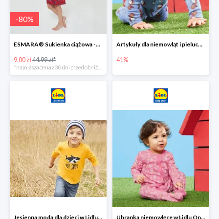
-
80
%
ESMARA® Sukienka ciążowa -79%
Artykuły dla niemowląt i pieluchy w Lidlu Online do -41%
9.00 zł
44.99 zł*
41%
*najniższa cena z 30 dni przed obniżką
Jesienna moda dla dzieci w Lidlu Online do -30%
Ubranka niemowlęce w Lidlu Online do -80%