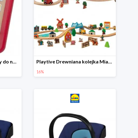
Playtive Tablet drewniany do nauki, interaktywny
Playtive Drewniana kolejka Miasto lub Farma
16%