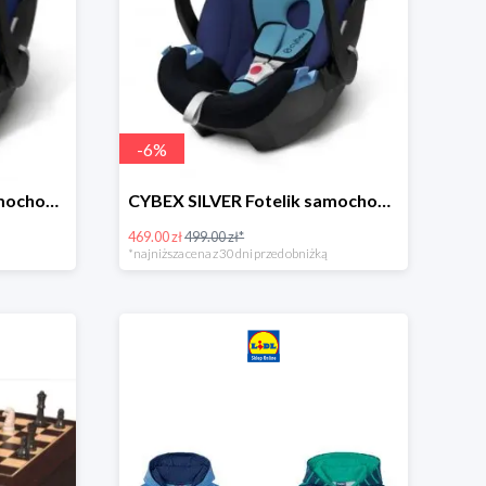
-
6
%
CYBEX SILVER Fotelik samochodowy -30%
CYBEX SILVER Fotelik samochodowy + dostawa gratis!
469.00 zł
499.00 zł*
*najniższa cena z 30 dni przed obniżką