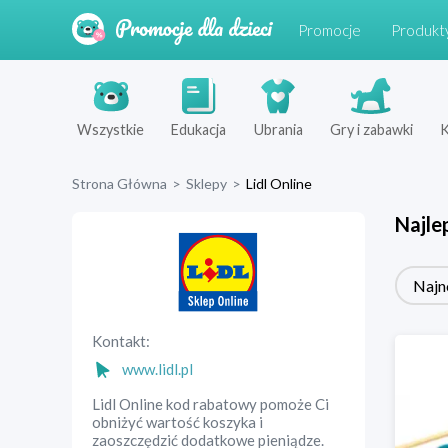
Promocje
Produkt
Wszystkie
Edukacja
Ubrania
Gry i zabawki
K
Strona Główna
>
Sklepy
>
Lidl Online
Najle
Najn
Kontakt:
www.lidl.pl
Lidl Online kod rabatowy pomoże Ci
obniżyć wartość koszyka i
zaoszczędzić dodatkowe pieniądze.