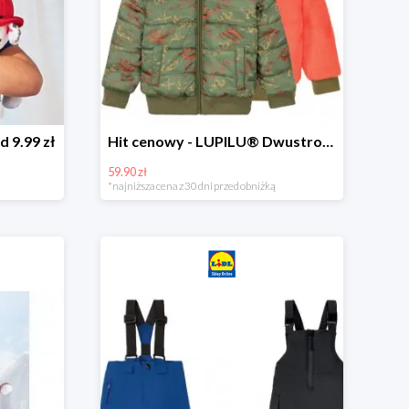
d 9.99 zł
Hit cenowy - LUPILU® Dwustronna kurtka dziecięca z polarem
59.90 zł
*najniższa cena z 30 dni przed obniżką