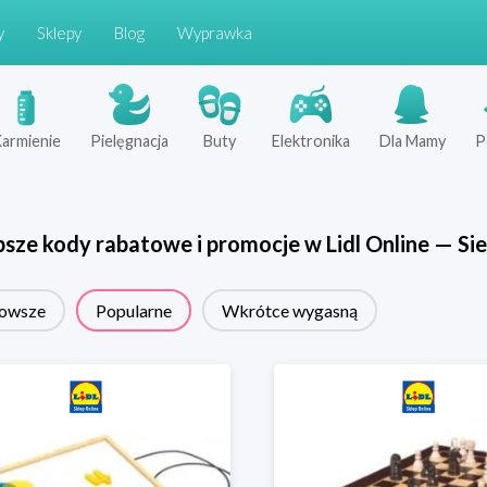
y
Sklepy
Blog
Wyprawka
armienie
Pielęgnacja
Buty
Elektronika
Dla Mamy
P
psze kody rabatowe i promocje w
Lidl Online
—
Sie
owsze
Popularne
Wkrótce wygasną