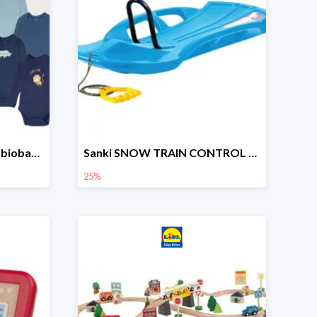
lupilu Body niemowlęce z biobawełny
Sanki SNOW TRAIN CONTROL -25%
25%