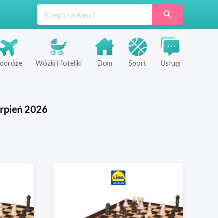
odróże
Wózki i foteliki
Dom
Sport
Usługi
rpień
2026