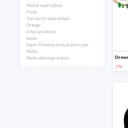
Mall.pl wyprzedaże
Fiszki
Top Secret wyprzedaże
Orange
tołpa. promocje
Squla
Super Prezenty kody promocyjne
Multu
Biedronka wyprzedaże
19%