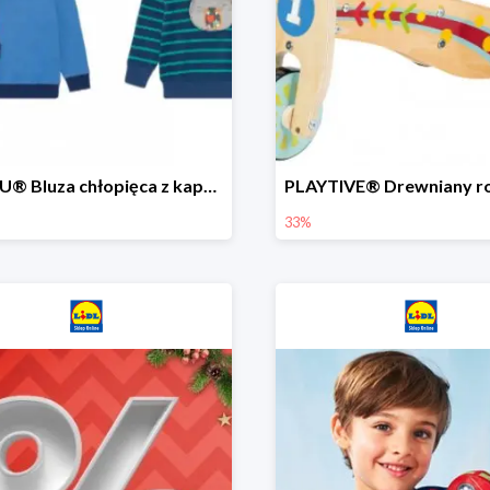
LUPILU® Bluza chłopięca z kapturem
33%