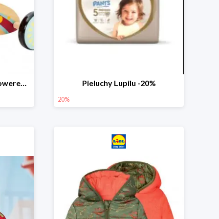
PLAYTIVE® Drewniany rowerek biegowy -33%
Pieluchy Lupilu -20%
20%