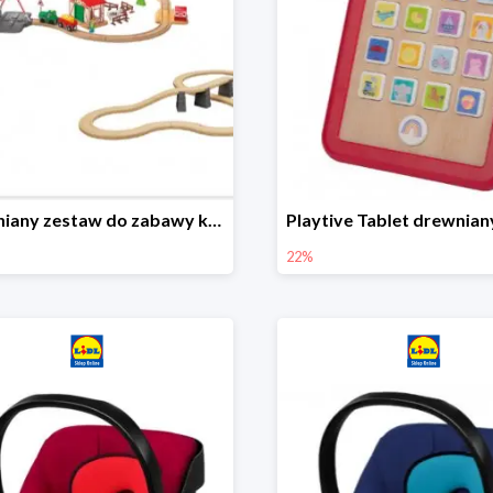
Drewniany zestaw do zabawy kolejką - farma i wiadukt
22%