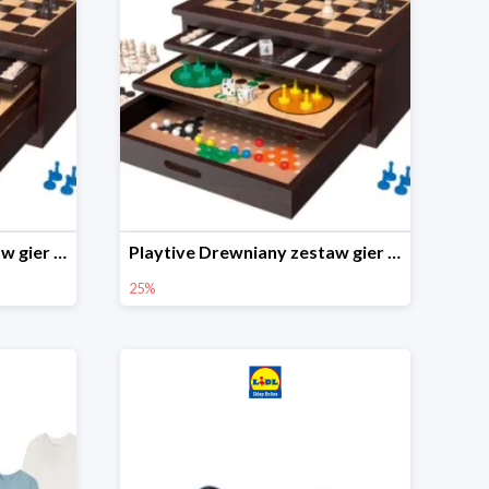
Playtive Drewniany zestaw gier 10 w 1
Playtive Drewniany zestaw gier 10 w 1
25%