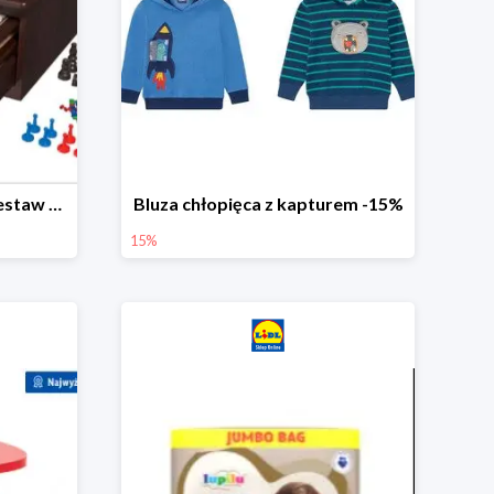
PLAYTIVE® Drewniany zestaw gier 10 w 1
Bluza chłopięca z kapturem -15%
15%