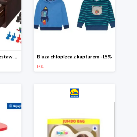
PLAYTIVE® Drewniany zestaw gier 10 w 1
Bluza chłopięca z kapturem -15%
15%