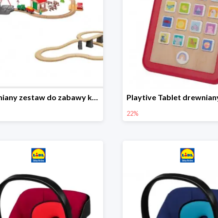
Drewniany zestaw do zabawy kolejką - farma i wiadukt
22%