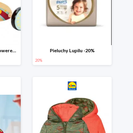
PLAYTIVE® Drewniany rowerek biegowy -33%
Pieluchy Lupilu -20%
20%