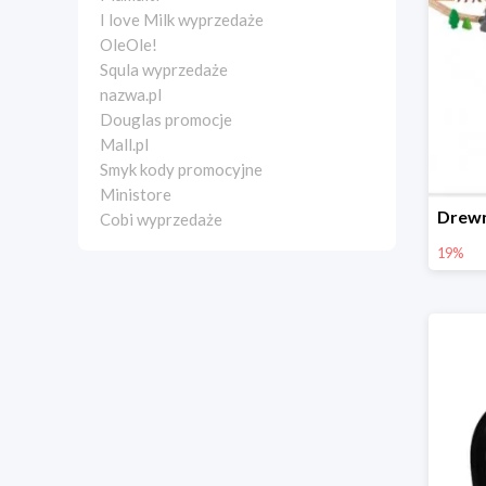
I love Milk wyprzedaże
OleOle!
Squla wyprzedaże
nazwa.pl
Douglas promocje
Mall.pl
Smyk kody promocyjne
Ministore
Cobi wyprzedaże
19%