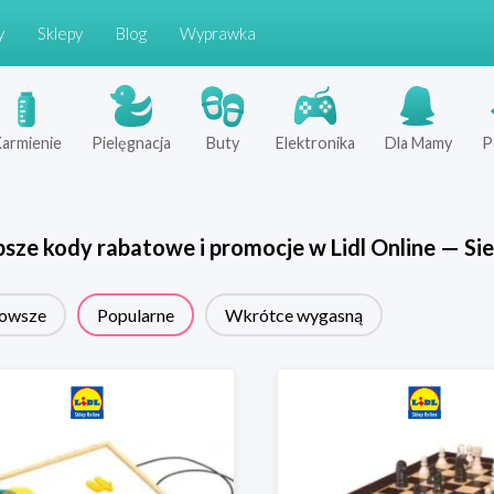
y
Sklepy
Blog
Wyprawka
armienie
Pielęgnacja
Buty
Elektronika
Dla Mamy
P
psze kody rabatowe i promocje w
Lidl Online
—
Sie
owsze
Popularne
Wkrótce wygasną