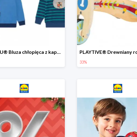
LUPILU® Bluza chłopięca z kapturem
33%