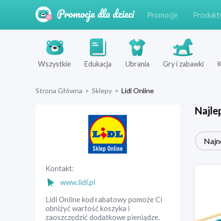
Promocje
Produkt
Wszystkie
Edukacja
Ubrania
Gry i zabawki
K
Strona Główna
>
Sklepy
>
Lidl Online
Najle
Najn
Kontakt:
www.lidl.pl
Lidl Online kod rabatowy pomoże Ci
obniżyć wartość koszyka i
zaoszczędzić dodatkowe pieniądze.