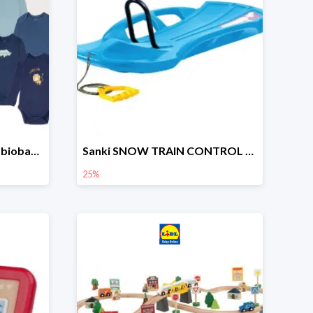
lupilu Body niemowlęce z biobawełny
Sanki SNOW TRAIN CONTROL -25%
25%