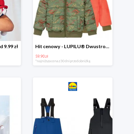
d 9.99 zł
Hit cenowy - LUPILU® Dwustronna kurtka dziecięca z polarem
59.90 zł
*najniższa cena z 30 dni przed obniżką