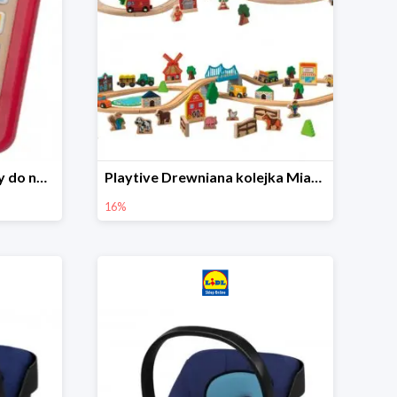
Playtive Tablet drewniany do nauki, interaktywny
Playtive Drewniana kolejka Miasto lub Farma
16%