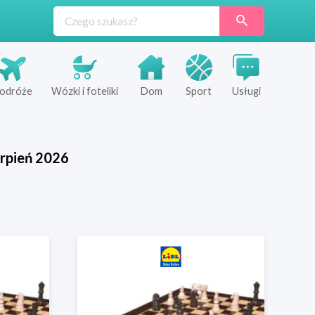
odróże
Wózki i foteliki
Dom
Sport
Usługi
rpień
2026