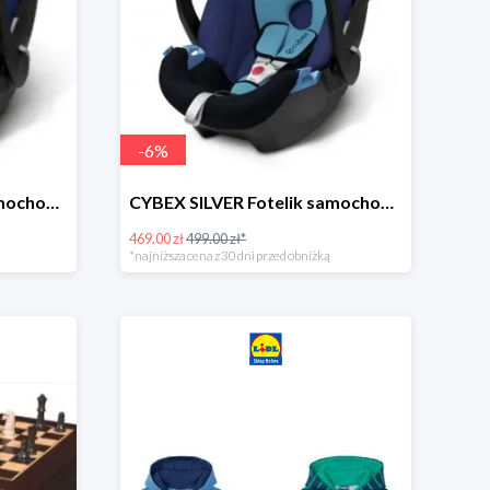
-
6
%
CYBEX SILVER Fotelik samochodowy -30%
CYBEX SILVER Fotelik samochodowy + dostawa gratis!
469.00 zł
499.00 zł*
*najniższa cena z 30 dni przed obniżką