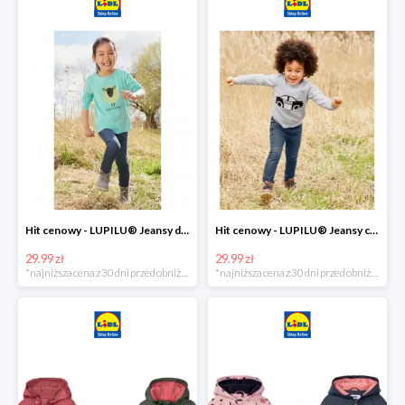
Hit cenowy - LUPILU® Jeansy dziewczęce slim fit
Hit cenowy - LUPILU® Jeansy chłopięce slim fit
29.99 zł
29.99 zł
*najniższa cena z 30 dni przed obniżką
*najniższa cena z 30 dni przed obniżką