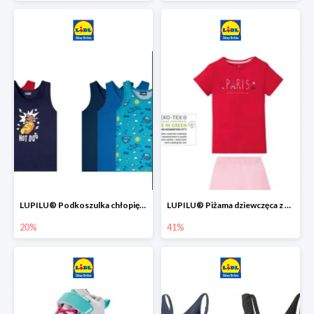
LUPILU® Podkoszulka chłopięca z bawełny -20%
LUPILU® Piżama dziewczęca z bawełny -41%
20%
41%