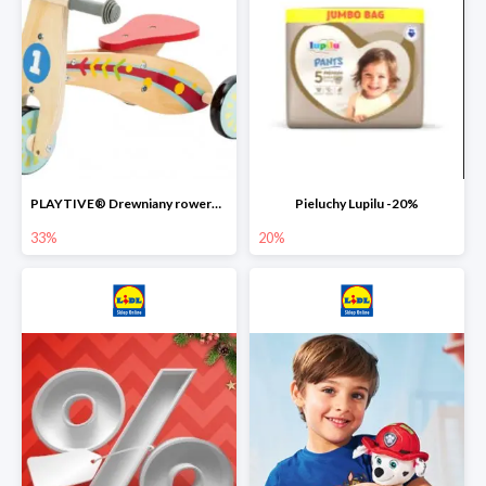
PLAYTIVE® Drewniany rowerek biegowy -33%
Pieluchy Lupilu -20%
33%
20%