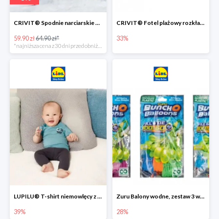
CRIVIT® Spodnie narciarskie dziewczęce
CRIVIT® Fotel plażowy rozkładany / Brodzik dziecięcy
59.90 zł
64.90 zł*
33%
*najniższa cena z 30 dni przed obniżką
LUPILU® T-shirt niemowlęcy z biobawełny -39%
Zuru Balony wodne, zestaw 3 wiązek -28%
39%
28%