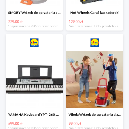
SMOBY Wózek do sprzątania z odkurzaczem
Hot Wheels Garaż kaskaderski
229.00 zł
129.00 zł
*najniższa cena z 30 dni przed obniżką
*najniższa cena z 30 dni przed obniżką
YAMAHA Keyboard YPT-260, 61 klawiszy
Vileda Wózek do sprzątania dla dzieci
599.00 zł
99.00 zł
*najniższa cena z 30 dni przed obniżką
*najniższa cena z 30 dni przed obniżką