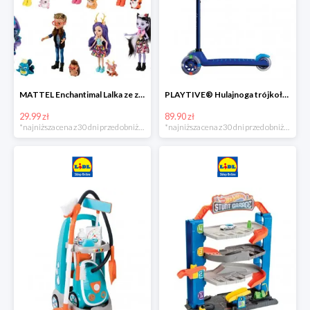
MATTEL Enchantimal Lalka ze zwierzątkiem
PLAYTIVE® Hulajnoga trójkołowa Tri Scooter z diodami LED
29.99 zł
89.90 zł
*najniższa cena z 30 dni przed obniżką
*najniższa cena z 30 dni przed obniżką