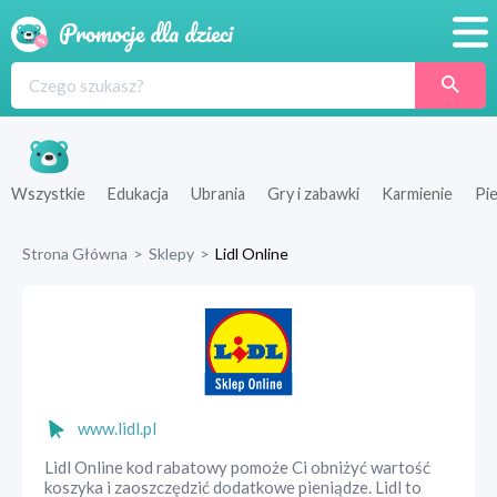
Promocje
Produkty
Sklepy
Wszystkie
Edukacja
Ubrania
Gry i zabawki
Karmienie
Pie
Blog
Strona Główna
>
Sklepy
>
Lidl Online
Wyprawka
www.lidl.pl
Lidl Online kod rabatowy pomoże Ci obniżyć wartość
koszyka i zaoszczędzić dodatkowe pieniądze. Lidl to