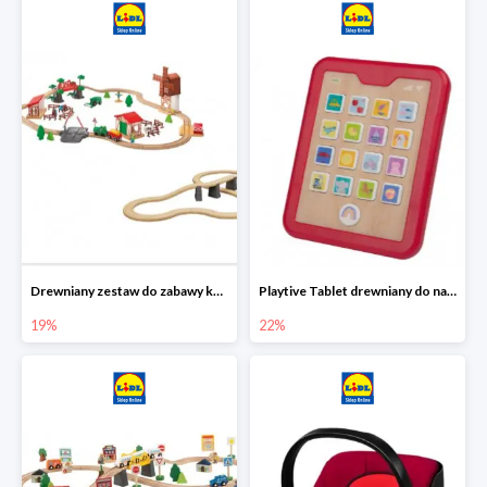
Drewniany zestaw do zabawy kolejką - farma i wiadukt
Playtive Tablet drewniany do nauki, interaktywny
19%
22%