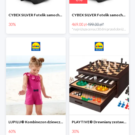
CYBEX SILVER Fotelik samochodowy -30%
CYBEX SILVER Fotelik samochodowy + dostawa gratis!
30%
469.00 zł
499.00 zł*
*najniższa cena z 30 dni przed obniżką
LUPILU® Kombinezon dziewczęcy z bawełny
PLAYTIVE® Drewniany zestaw gier 10 w 1
60%
30%