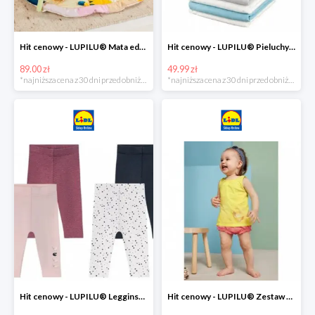
Hit cenowy - LUPILU® Mata edukacyjna dla niemowląt, 1 sztuka
Hit cenowy - LUPILU® Pieluchy tetrowe 80x80 cm, z biobawełny, 5 sztuk
89.00 zł
49.99 zł
*najniższa cena z 30 dni przed obniżką
*najniższa cena z 30 dni przed obniżką
Hit cenowy - LUPILU® Legginsy niemowlęce z biobawełną, 2 pary
Hit cenowy - LUPILU® Zestaw dziecięcy z biobawełny (body + koszulka + spodenki), 1 komplet