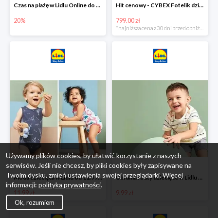
Czas na plażę w Lidlu Online do -20%
Hit cenowy - CYBEX Fotelik dziecięcy samochodowy Pallasfix grupa I-III, 9-36 kg
20%
799.00 zł
*najniższa cena z 30 dni przed obniżką
Używamy plików cookies, by ułatwić korzystanie z naszych
serwisów. Jeśli nie chcesz, by pliki cookies były zapisywane na
Twoim dysku, zmień ustawienia swojej przeglądarki. Więcej
Moda dziecięca w Lidlu od 11.99 zł
Ubrania i buty dziecięce w Lidlu Online od 9,99 zł
informacji:
polityka prywatności
.
11.99 zł
9.99 zł
Ok, rozumiem