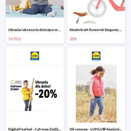
Ubrania i akcesoria dziecięce w Lidlu Online od 14,99 zł
Kinderkraft Rowerek biegowy Fly
14.99 zł
28%
Digital Festival - Cyfrowe Zniżki Ubrania dla dzieci w Lidlu -20%
Hit cenowy - LUPILU® Kamizelka pikowana dziewczęca