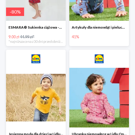
-
80
%
ESMARA® Sukienka ciążowa -79%
Artykuły dla niemowląt i pieluchy w Lidlu Online do -41%
9.00 zł
44.99 zł*
41%
*najniższa cena z 30 dni przed obniżką
Jesienna moda dla dzieci w Lidlu Online do -30%
Ubranka niemowlęce w Lidlu Online do -80%