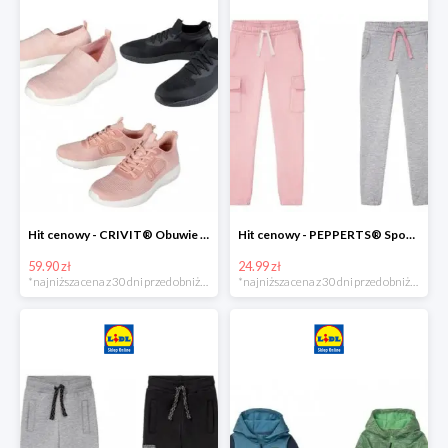
Hit cenowy - CRIVIT® Obuwie dziewczęce sportowe i na co dzień, 1 para
Hit cenowy - PEPPERTS® Spodnie dresowe dziewczęce, 1 para
59.90 zł
24.99 zł
*najniższa cena z 30 dni przed obniżką
*najniższa cena z 30 dni przed obniżką