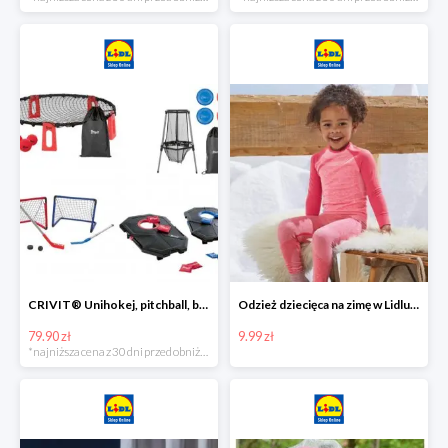
CRIVIT® Unihokej, pitchball, bean bag lub disc golf
Odzież dziecięca na zimę w Lidlu Online od 9,99 zł
79.90 zł
9.99 zł
*najniższa cena z 30 dni przed obniżką