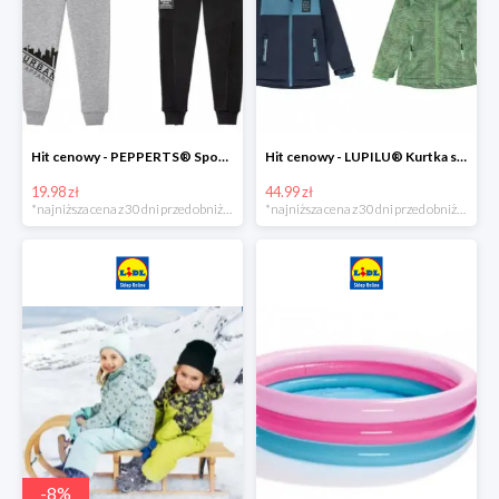
Hit cenowy - PEPPERTS® Spodnie dresowe chłopięce, 1 para
Hit cenowy - LUPILU® Kurtka softshell chłopięca, 1 sztuka
19.98 zł
44.99 zł
*najniższa cena z 30 dni przed obniżką
*najniższa cena z 30 dni przed obniżką
-
8
%