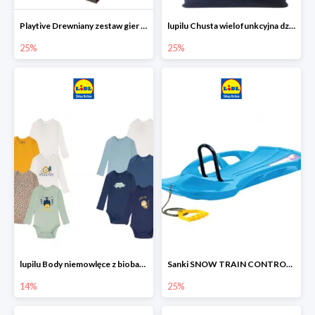
Playtive Drewniany zestaw gier 10 w 1
lupilu Chusta wielofunkcyjna dziecięca
25%
25%
lupilu Body niemowlęce z biobawełny
Sanki SNOW TRAIN CONTROL -25%
14%
25%