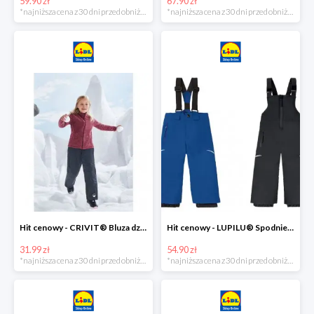
59.90 zł
67.90 zł
*najniższa cena z 30 dni przed obniżką
*najniższa cena z 30 dni przed obniżką
Hit cenowy - CRIVIT® Bluza dziewczęca z polaru
Hit cenowy - LUPILU® Spodnie narciarskie chłopięce
31.99 zł
54.90 zł
*najniższa cena z 30 dni przed obniżką
*najniższa cena z 30 dni przed obniżką