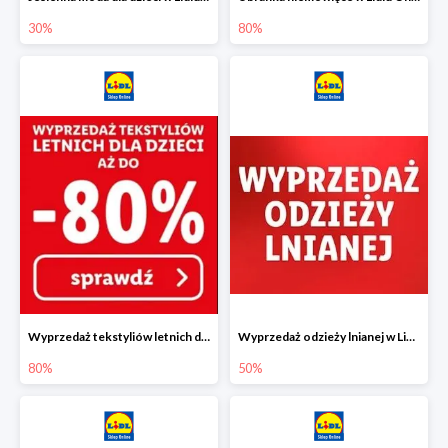
30%
80%
Wyprzedaż tekstyliów letnich dla dzieci w Lidlu Online do -80%
Wyprzedaż odzieży lnianej w Lidlu Online do -50%
80%
50%