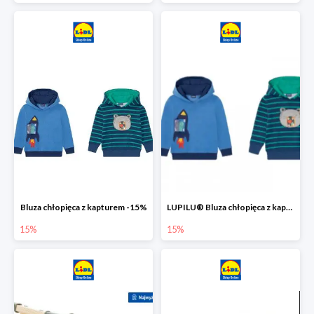
Bluza chłopięca z kapturem -15%
LUPILU® Bluza chłopięca z kapturem
15%
15%