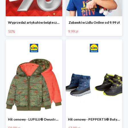
Wyprzedaż artykułów świątecznych w Lidlu Online
Zabawki w Lidlu Online od 9.99 zł
50%
9.99 zł
Hit cenowy - LUPILU® Dwustronna kurtka dziecięca z polarem
Hit cenowy - PEPPERTS® Buty zimowe chłopięce