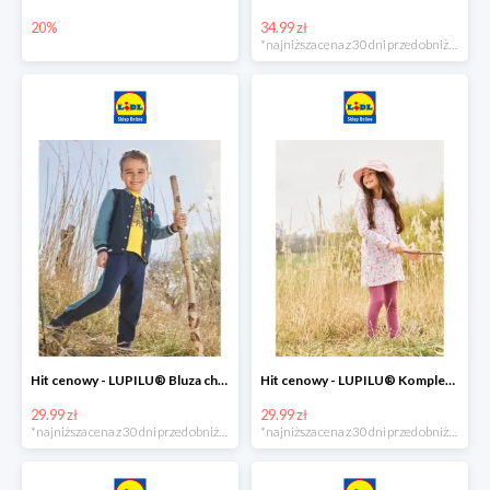
20%
34.99 zł
*najniższa cena z 30 dni przed obniżką
Hit cenowy - LUPILU® Bluza chłopięca w stylu college
Hit cenowy - LUPILU® Komplet dziewczęcy (sukienka + legginsy)
29.99 zł
29.99 zł
*najniższa cena z 30 dni przed obniżką
*najniższa cena z 30 dni przed obniżką