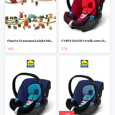
Playtive Drewniana kolejka Miasto lub Farma
CYBEX SILVER Fotelik samochodowy
16%
37%
-
6
%