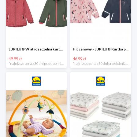
LUPILU® Wiatroszczelna kurtka dziecięca softshell, 1 sztuka
Hit cenowy - LUPILU® Kurtka przeciwdeszczowa dziewczęca, 1 sztuka
49.99 zł
46.99 zł
*najniższa cena z 30 dni przed obniżką
*najniższa cena z 30 dni przed obniżką