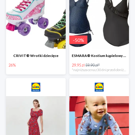
-
50
%
CRIVIT® Wrotki dziecięce
ESMARA® Kostium kąpielowy ciążowy lub tankini ciążowe -50%
26%
29.95 zł
59.90 zł*
*najniższa cena z 30 dni przed obniżką