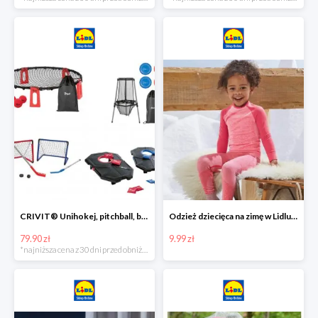
CRIVIT® Unihokej, pitchball, bean bag lub disc golf
Odzież dziecięca na zimę w Lidlu Online od 9,99 zł
79.90 zł
9.99 zł
*najniższa cena z 30 dni przed obniżką