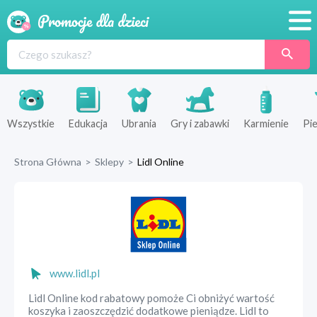
Promocje
Produkty
Sklepy
Wszystkie
Edukacja
Ubrania
Gry i zabawki
Karmienie
Pie
Blog
Strona Główna
>
Sklepy
>
Lidl Online
Wyprawka
www.lidl.pl
Lidl Online kod rabatowy pomoże Ci obniżyć wartość
koszyka i zaoszczędzić dodatkowe pieniądze. Lidl to