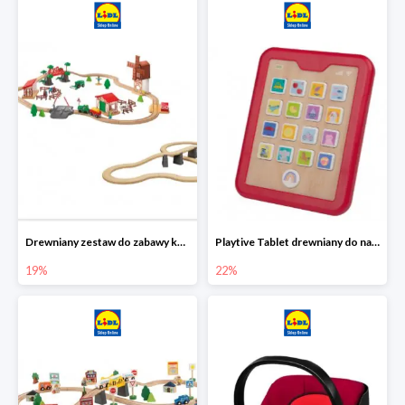
Drewniany zestaw do zabawy kolejką - farma i wiadukt
Playtive Tablet drewniany do nauki, interaktywny
19%
22%