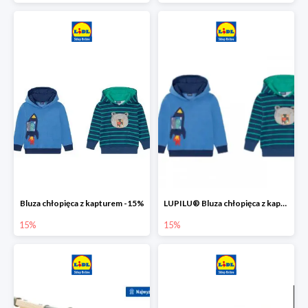
Bluza chłopięca z kapturem -15%
LUPILU® Bluza chłopięca z kapturem
15%
15%