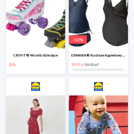
-
50
%
CRIVIT® Wrotki dziecięce
ESMARA® Kostium kąpielowy ciążowy lub tankini ciążowe -50%
26%
29.95 zł
59.90 zł*
*najniższa cena z 30 dni przed obniżką