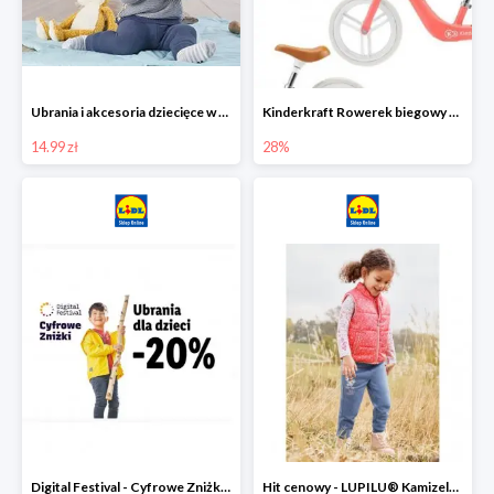
Ubrania i akcesoria dziecięce w Lidlu Online od 14,99 zł
Kinderkraft Rowerek biegowy Fly
14.99 zł
28%
Digital Festival - Cyfrowe Zniżki Ubrania dla dzieci w Lidlu -20%
Hit cenowy - LUPILU® Kamizelka pikowana dziewczęca