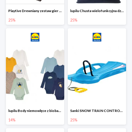
Playtive Drewniany zestaw gier 10 w 1
lupilu Chusta wielofunkcyjna dziecięca
25%
25%
lupilu Body niemowlęce z biobawełny
Sanki SNOW TRAIN CONTROL -25%
14%
25%