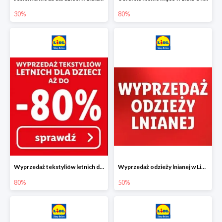
30%
80%
Wyprzedaż tekstyliów letnich dla dzieci w Lidlu Online do -80%
Wyprzedaż odzieży lnianej w Lidlu Online do -50%
80%
50%