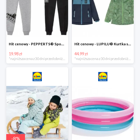
Hit cenowy - PEPPERTS® Spodnie dresowe chłopięce, 1 para
Hit cenowy - LUPILU® Kurtka softshell chłopięca, 1 sztuka
19.98 zł
44.99 zł
*najniższa cena z 30 dni przed obniżką
*najniższa cena z 30 dni przed obniżką
-
8
%