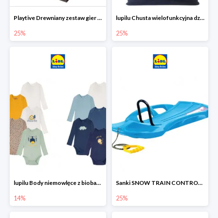
Playtive Drewniany zestaw gier 10 w 1
lupilu Chusta wielofunkcyjna dziecięca
25%
25%
lupilu Body niemowlęce z biobawełny
Sanki SNOW TRAIN CONTROL -25%
14%
25%