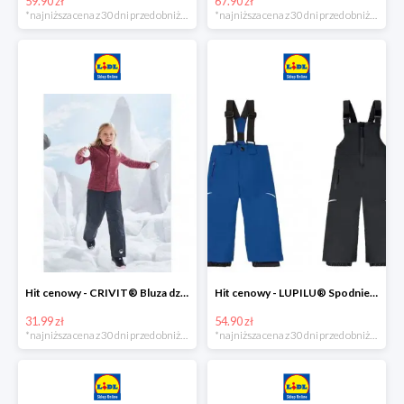
59.90 zł
67.90 zł
*najniższa cena z 30 dni przed obniżką
*najniższa cena z 30 dni przed obniżką
Hit cenowy - CRIVIT® Bluza dziewczęca z polaru
Hit cenowy - LUPILU® Spodnie narciarskie chłopięce
31.99 zł
54.90 zł
*najniższa cena z 30 dni przed obniżką
*najniższa cena z 30 dni przed obniżką