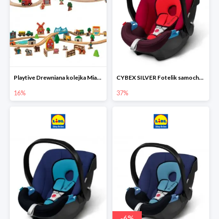
Playtive Drewniana kolejka Miasto lub Farma
CYBEX SILVER Fotelik samochodowy
16%
37%
-
6
%