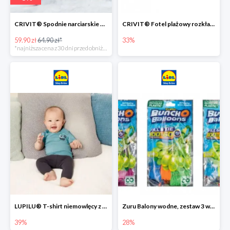
CRIVIT® Spodnie narciarskie dziewczęce
CRIVIT® Fotel plażowy rozkładany / Brodzik dziecięcy
59.90 zł
64.90 zł*
33%
*najniższa cena z 30 dni przed obniżką
LUPILU® T-shirt niemowlęcy z biobawełny -39%
Zuru Balony wodne, zestaw 3 wiązek -28%
39%
28%