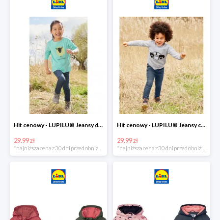
Hit cenowy - LUPILU® Jeansy dziewczęce slim fit
Hit cenowy - LUPILU® Jeansy chłopięce slim fit
29.99 zł
29.99 zł
*najniższa cena z 30 dni przed obniżką
*najniższa cena z 30 dni przed obniżką