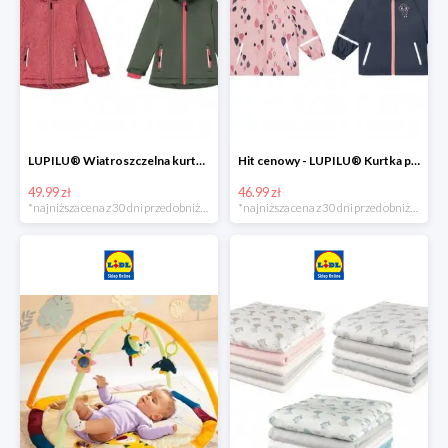
LUPILU® Wiatroszczelna kurtka dziecięca softshell, 1 sztuka
Hit cenowy - LUPILU® Kurtka przeciwdeszczowa dziewczęca, 1 sztuka
49.99 zł
46.99 zł
*najniższa cena z 30 dni przed obniżką
*najniższa cena z 30 dni przed obniżką