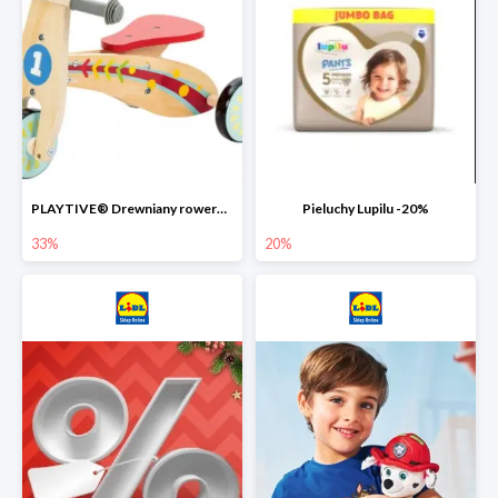
PLAYTIVE® Drewniany rowerek biegowy -33%
Pieluchy Lupilu -20%
33%
20%