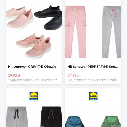
Hit cenowy - CRIVIT® Obuwie dziewczęce sportowe i na co dzień, 1 para
Hit cenowy - PEPPERTS® Spodnie dresowe dziewczęce, 1 para
59.90 zł
24.99 zł
*najniższa cena z 30 dni przed obniżką
*najniższa cena z 30 dni przed obniżką