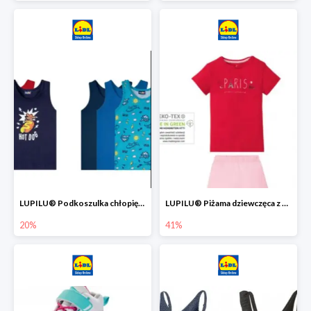
LUPILU® Podkoszulka chłopięca z bawełny -20%
LUPILU® Piżama dziewczęca z bawełny -41%
20%
41%