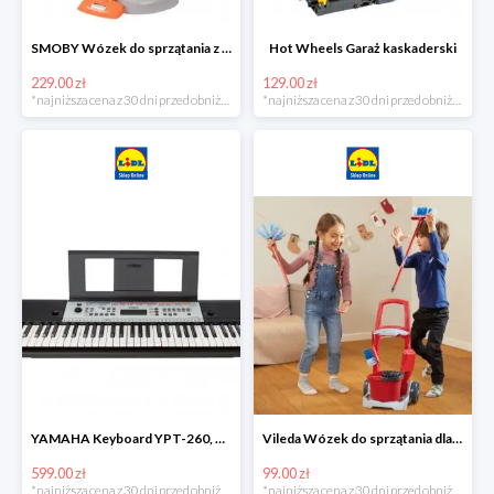
SMOBY Wózek do sprzątania z odkurzaczem
Hot Wheels Garaż kaskaderski
229.00 zł
129.00 zł
*najniższa cena z 30 dni przed obniżką
*najniższa cena z 30 dni przed obniżką
YAMAHA Keyboard YPT-260, 61 klawiszy
Vileda Wózek do sprzątania dla dzieci
599.00 zł
99.00 zł
*najniższa cena z 30 dni przed obniżką
*najniższa cena z 30 dni przed obniżką