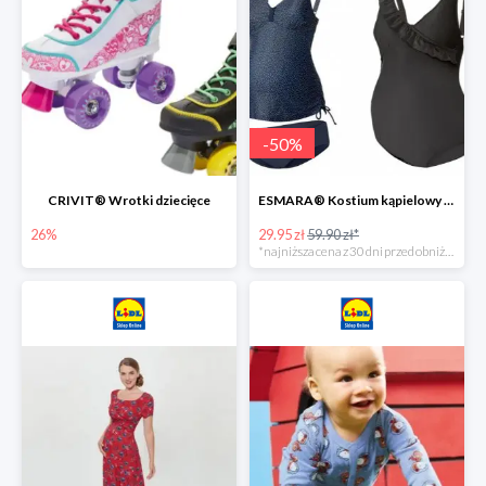
-
50
%
CRIVIT® Wrotki dziecięce
ESMARA® Kostium kąpielowy ciążowy lub tankini ciążowe -50%
26%
29.95 zł
59.90 zł*
*najniższa cena z 30 dni przed obniżką