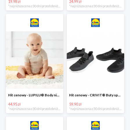
19.98 zł
24.99 zł
*najniższa cena z 30 dni przed obniżką
*najniższa cena z 30 dni przed obniżką
Hit cenowy - LUPILU® Body niemowlęce z biobawełny, z krótkim rękawem, 5 sztuk
Hit cenowy - CRIVIT® Buty sportowe chłopięce WellWalk, 1 para
44.95 zł
59.90 zł
*najniższa cena z 30 dni przed obniżką
*najniższa cena z 30 dni przed obniżką