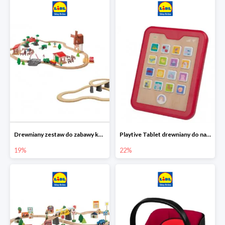
Drewniany zestaw do zabawy kolejką - farma i wiadukt
Playtive Tablet drewniany do nauki, interaktywny
19%
22%