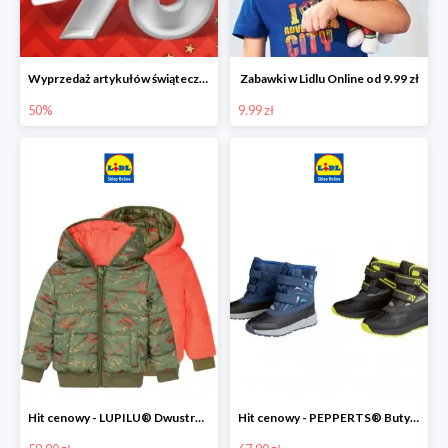
Wyprzedaż artykułów świątecznych w Lidlu Online
Zabawki w Lidlu Online od 9.99 zł
50%
9.99 zł
Hit cenowy - LUPILU® Dwustronna kurtka dziecięca z polarem
Hit cenowy - PEPPERTS® Buty zimowe chłopięce