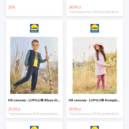
20%
34.99 zł
*najniższa cena z 30 dni przed obniżką
Hit cenowy - LUPILU® Bluza chłopięca w stylu college
Hit cenowy - LUPILU® Komplet dziewczęcy (sukienka + legginsy)
29.99 zł
29.99 zł
*najniższa cena z 30 dni przed obniżką
*najniższa cena z 30 dni przed obniżką