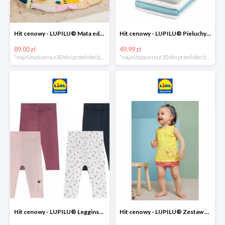
Hit cenowy - LUPILU® Mata edukacyjna dla niemowląt, 1 sztuka
Hit cenowy - LUPILU® Pieluchy tetrowe 80x80 cm, z biobawełny, 5 sztuk
89.00 zł
49.99 zł
*najniższa cena z 30 dni przed obniżką
*najniższa cena z 30 dni przed obniżką
Hit cenowy - LUPILU® Legginsy niemowlęce z biobawełną, 2 pary
Hit cenowy - LUPILU® Zestaw dziecięcy z biobawełny (body + koszulka + spodenki), 1 komplet