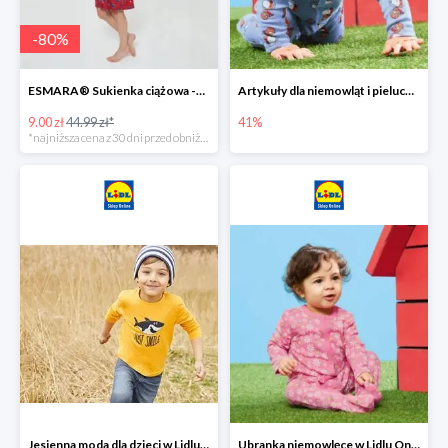
-
80
%
ESMARA® Sukienka ciążowa -79%
Artykuły dla niemowląt i pieluchy w Lidlu Online do -41%
9.00 zł
44.99 zł*
41%
*najniższa cena z 30 dni przed obniżką
Jesienna moda dla dzieci w Lidlu Online do -30%
Ubranka niemowlęce w Lidlu Online do -80%