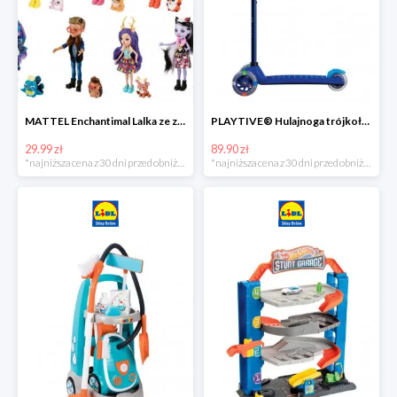
MATTEL Enchantimal Lalka ze zwierzątkiem
PLAYTIVE® Hulajnoga trójkołowa Tri Scooter z diodami LED
29.99 zł
89.90 zł
*najniższa cena z 30 dni przed obniżką
*najniższa cena z 30 dni przed obniżką