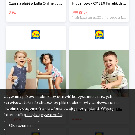
Czas na plażę w Lidlu Online do -20%
Hit cenowy - CYBEX Fotelik dziecięcy samochodowy Pallasfix grupa I-III, 9-36 kg
20%
799.00 zł
*najniższa cena z 30 dni przed obniżką
Używamy plików cookies, by ułatwić korzystanie z naszych
serwisów. Jeśli nie chcesz, by pliki cookies były zapisywane na
Twoim dysku, zmień ustawienia swojej przeglądarki. Więcej
Moda dziecięca w Lidlu od 11.99 zł
Ubrania i buty dziecięce w Lidlu Online od 9,99 zł
informacji:
polityka prywatności
.
11.99 zł
9.99 zł
Ok, rozumiem