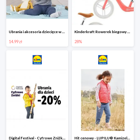
Ubrania i akcesoria dziecięce w Lidlu Online od 14,99 zł
Kinderkraft Rowerek biegowy Fly
14.99 zł
28%
Digital Festival - Cyfrowe Zniżki Ubrania dla dzieci w Lidlu -20%
Hit cenowy - LUPILU® Kamizelka pikowana dziewczęca