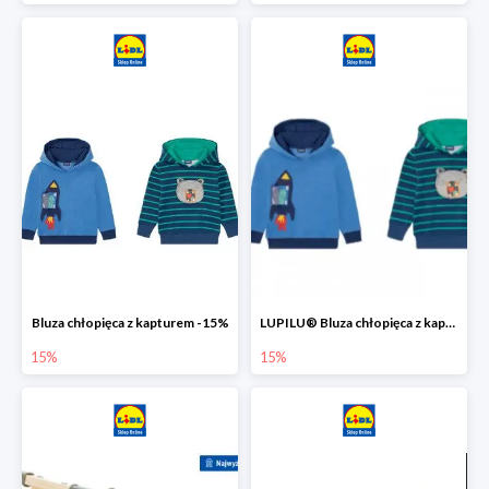
Bluza chłopięca z kapturem -15%
LUPILU® Bluza chłopięca z kapturem
15%
15%