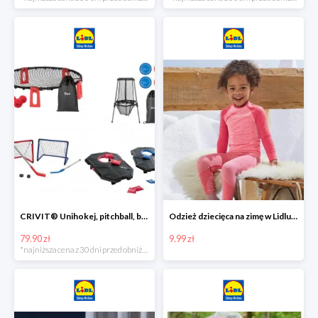
CRIVIT® Unihokej, pitchball, bean bag lub disc golf
Odzież dziecięca na zimę w Lidlu Online od 9,99 zł
79.90 zł
9.99 zł
*najniższa cena z 30 dni przed obniżką