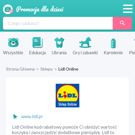
Promocje
Produkty
Sklepy
Wszystkie
Edukacja
Ubrania
Gry i zabawki
Karmienie
Pie
Blog
Strona Główna
>
Sklepy
>
Lidl Online
Wyprawka
www.lidl.pl
Lidl Online kod rabatowy pomoże Ci obniżyć wartość
koszyka i zaoszczędzić dodatkowe pieniądze. Lidl to