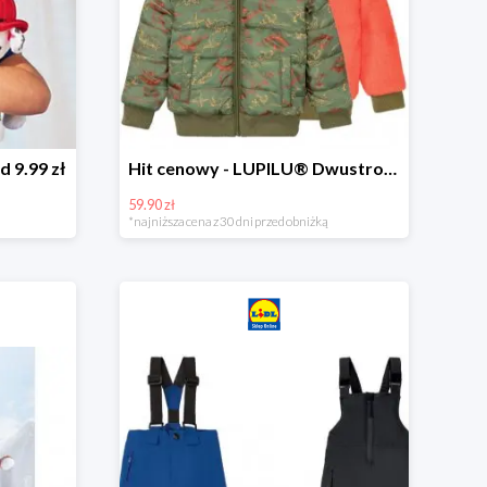
d 9.99 zł
Hit cenowy - LUPILU® Dwustronna kurtka dziecięca z polarem
59.90 zł
*najniższa cena z 30 dni przed obniżką