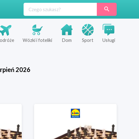
odróże
Wózki i foteliki
Dom
Sport
Usługi
rpień
2026