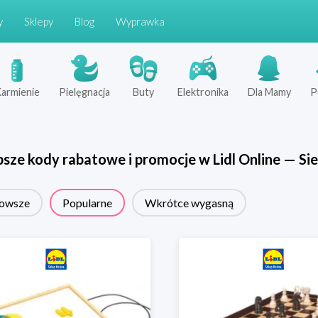
y
Sklepy
Blog
Wyprawka
armienie
Pielęgnacja
Buty
Elektronika
Dla Mamy
P
psze kody rabatowe i promocje w
Lidl Online
—
Sie
owsze
Popularne
Wkrótce wygasną