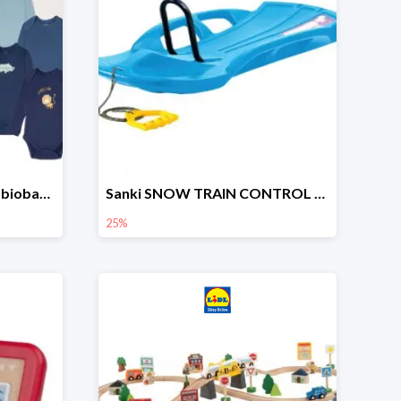
lupilu Body niemowlęce z biobawełny
Sanki SNOW TRAIN CONTROL -25%
25%