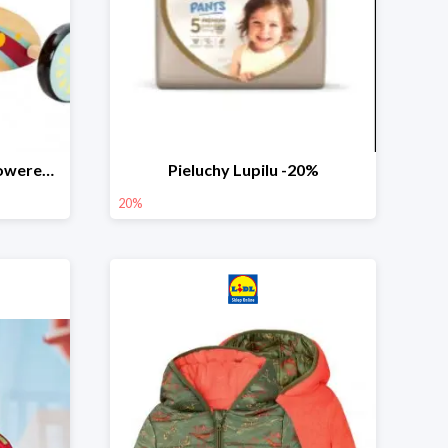
PLAYTIVE® Drewniany rowerek biegowy -33%
Pieluchy Lupilu -20%
20%