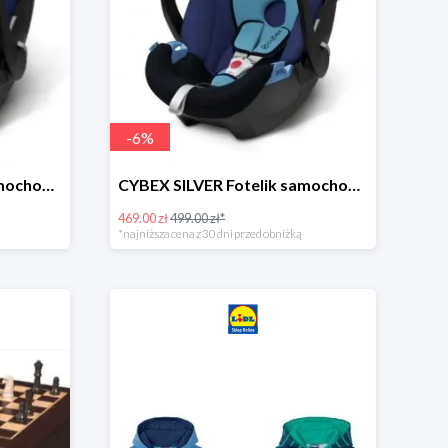
-
6
%
CYBEX SILVER Fotelik samochodowy -30%
CYBEX SILVER Fotelik samochodowy + dostawa gratis!
469.00 zł
499.00 zł*
*najniższa cena z 30 dni przed obniżką