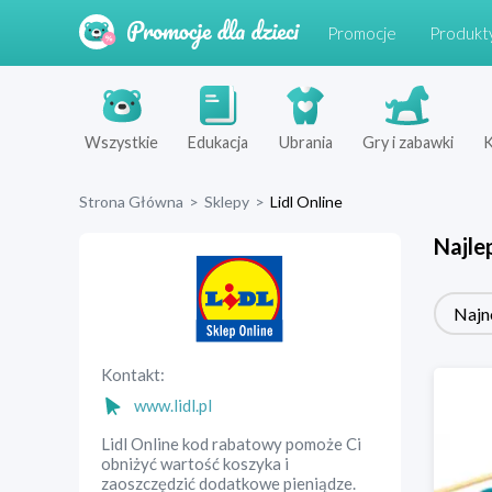
Promocje
Produkt
Wszystkie
Edukacja
Ubrania
Gry i zabawki
K
Strona Główna
>
Sklepy
>
Lidl Online
Najle
Najn
Kontakt:
www.lidl.pl
Lidl Online kod rabatowy pomoże Ci
obniżyć wartość koszyka i
zaoszczędzić dodatkowe pieniądze.