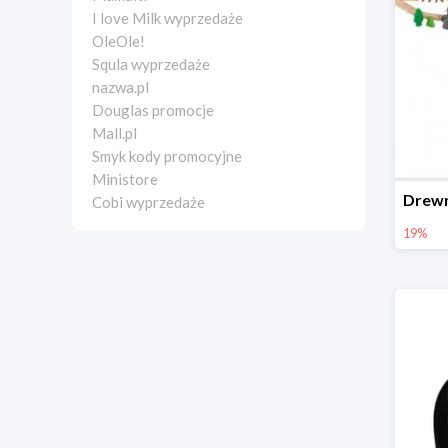
I love Milk wyprzedaże
OleOle!
Squla wyprzedaże
nazwa.pl
Douglas promocje
Mall.pl
Smyk kody promocyjne
Ministore
Cobi wyprzedaże
19%