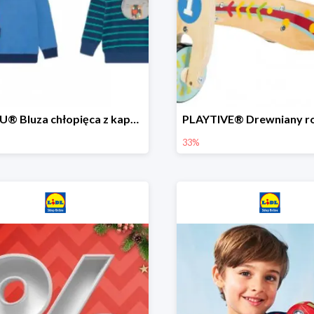
LUPILU® Bluza chłopięca z kapturem
33%