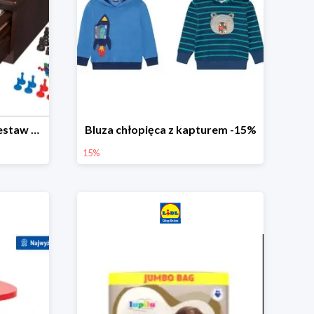
PLAYTIVE® Drewniany zestaw gier 10 w 1
Bluza chłopięca z kapturem -15%
15%