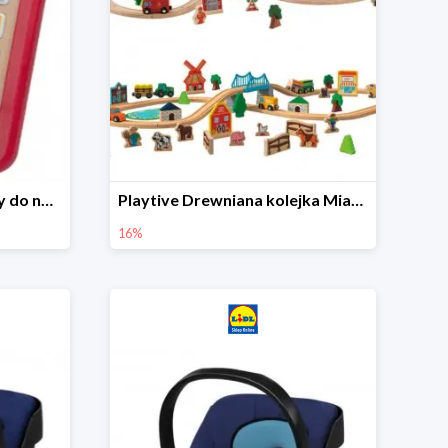
Playtive Tablet drewniany do nauki, interaktywny
Playtive Drewniana kolejka Miasto lub Farma
16%