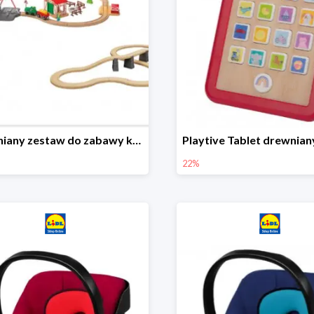
Drewniany zestaw do zabawy kolejką - farma i wiadukt
22%