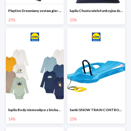
Playtive Drewniany zestaw gier 10 w 1
lupilu Chusta wielofunkcyjna dziecięca
25%
25%
lupilu Body niemowlęce z biobawełny
Sanki SNOW TRAIN CONTROL -25%
14%
25%