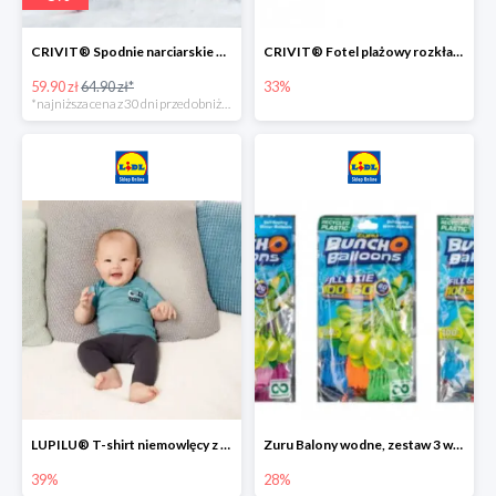
CRIVIT® Spodnie narciarskie dziewczęce
CRIVIT® Fotel plażowy rozkładany / Brodzik dziecięcy
59.90 zł
64.90 zł*
33%
*najniższa cena z 30 dni przed obniżką
LUPILU® T-shirt niemowlęcy z biobawełny -39%
Zuru Balony wodne, zestaw 3 wiązek -28%
39%
28%