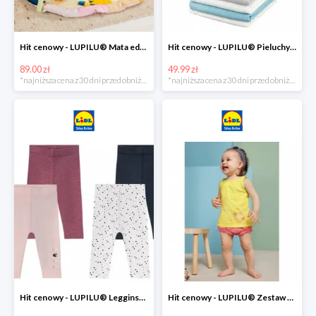
Hit cenowy - LUPILU® Mata edukacyjna dla niemowląt, 1 sztuka
Hit cenowy - LUPILU® Pieluchy tetrowe 80x80 cm, z biobawełny, 5 sztuk
89.00 zł
49.99 zł
*najniższa cena z 30 dni przed obniżką
*najniższa cena z 30 dni przed obniżką
Hit cenowy - LUPILU® Legginsy niemowlęce z biobawełną, 2 pary
Hit cenowy - LUPILU® Zestaw dziecięcy z biobawełny (body + koszulka + spodenki), 1 komplet