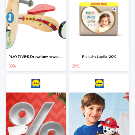
PLAYTIVE® Drewniany rowerek biegowy -33%
Pieluchy Lupilu -20%
33%
20%