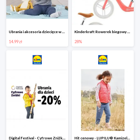
Ubrania i akcesoria dziecięce w Lidlu Online od 14,99 zł
Kinderkraft Rowerek biegowy Fly
14.99 zł
28%
Digital Festival - Cyfrowe Zniżki Ubrania dla dzieci w Lidlu -20%
Hit cenowy - LUPILU® Kamizelka pikowana dziewczęca