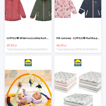
LUPILU® Wiatroszczelna kurtka dziecięca softshell, 1 sztuka
Hit cenowy - LUPILU® Kurtka przeciwdeszczowa dziewczęca, 1 sztuka
49.99 zł
46.99 zł
*najniższa cena z 30 dni przed obniżką
*najniższa cena z 30 dni przed obniżką