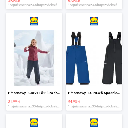
59.90 zł
67.90 zł
*najniższa cena z 30 dni przed obniżką
*najniższa cena z 30 dni przed obniżką
Hit cenowy - CRIVIT® Bluza dziewczęca z polaru
Hit cenowy - LUPILU® Spodnie narciarskie chłopięce
31.99 zł
54.90 zł
*najniższa cena z 30 dni przed obniżką
*najniższa cena z 30 dni przed obniżką