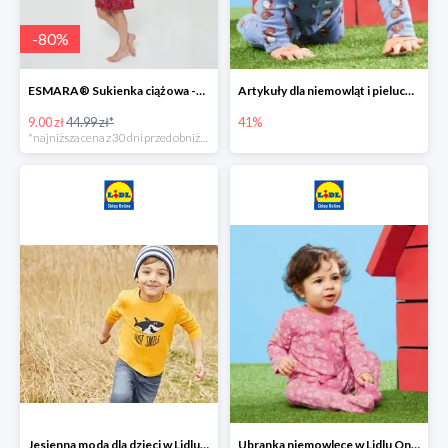
-
80
%
ESMARA® Sukienka ciążowa -79%
Artykuły dla niemowląt i pieluchy w Lidlu Online do -41%
9.00 zł
44.99 zł*
41%
*najniższa cena z 30 dni przed obniżką
Jesienna moda dla dzieci w Lidlu Online do -30%
Ubranka niemowlęce w Lidlu Online do -80%