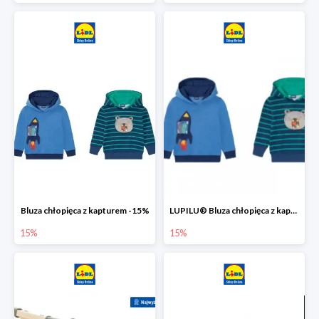
Bluza chłopięca z kapturem -15%
LUPILU® Bluza chłopięca z kapturem
15%
15%