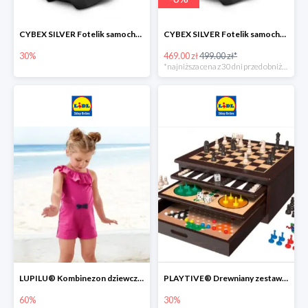
CYBEX SILVER Fotelik samochodowy -30%
CYBEX SILVER Fotelik samochodowy + dostawa gratis!
30%
469.00 zł
499.00 zł*
*najniższa cena z 30 dni przed obniżką
LUPILU® Kombinezon dziewczęcy z bawełny
PLAYTIVE® Drewniany zestaw gier 10 w 1
60%
30%