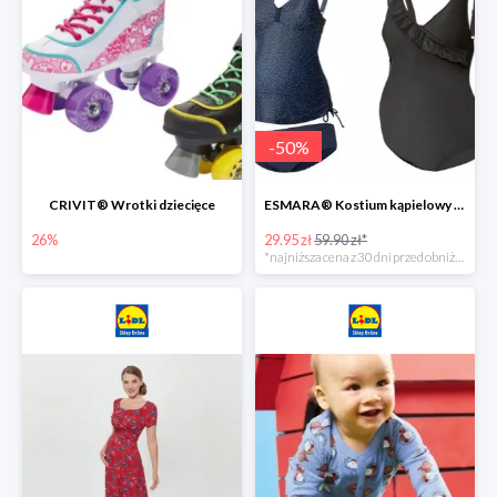
-
50
%
CRIVIT® Wrotki dziecięce
ESMARA® Kostium kąpielowy ciążowy lub tankini ciążowe -50%
26%
29.95 zł
59.90 zł*
*najniższa cena z 30 dni przed obniżką