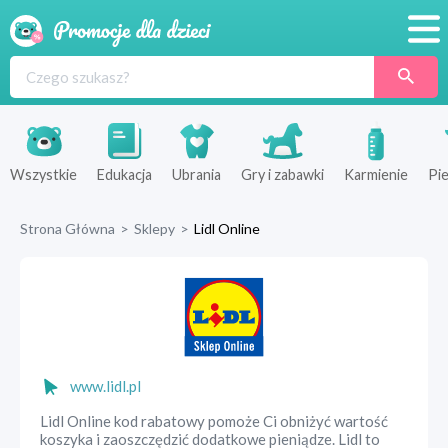
Promocje
Produkty
Sklepy
Wszystkie
Edukacja
Ubrania
Gry i zabawki
Karmienie
Pie
Blog
Strona Główna
>
Sklepy
>
Lidl Online
Wyprawka
www.lidl.pl
Lidl Online kod rabatowy pomoże Ci obniżyć wartość
koszyka i zaoszczędzić dodatkowe pieniądze. Lidl to