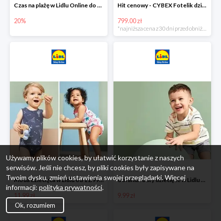
Czas na plażę w Lidlu Online do -20%
Hit cenowy - CYBEX Fotelik dziecięcy samochodowy Pallasfix grupa I-III, 9-36 kg
20%
799.00 zł
*najniższa cena z 30 dni przed obniżką
Używamy plików cookies, by ułatwić korzystanie z naszych
serwisów. Jeśli nie chcesz, by pliki cookies były zapisywane na
Twoim dysku, zmień ustawienia swojej przeglądarki. Więcej
Moda dziecięca w Lidlu od 11.99 zł
Ubrania i buty dziecięce w Lidlu Online od 9,99 zł
informacji:
polityka prywatności
.
11.99 zł
9.99 zł
Ok, rozumiem