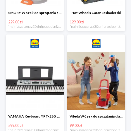
SMOBY Wózek do sprzątania z odkurzaczem
Hot Wheels Garaż kaskaderski
229.00 zł
129.00 zł
*najniższa cena z 30 dni przed obniżką
*najniższa cena z 30 dni przed obniżką
YAMAHA Keyboard YPT-260, 61 klawiszy
Vileda Wózek do sprzątania dla dzieci
599.00 zł
99.00 zł
*najniższa cena z 30 dni przed obniżką
*najniższa cena z 30 dni przed obniżką