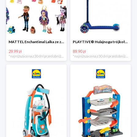
MATTEL Enchantimal Lalka ze zwierzątkiem
PLAYTIVE® Hulajnoga trójkołowa Tri Scooter z diodami LED
29.99 zł
89.90 zł
*najniższa cena z 30 dni przed obniżką
*najniższa cena z 30 dni przed obniżką