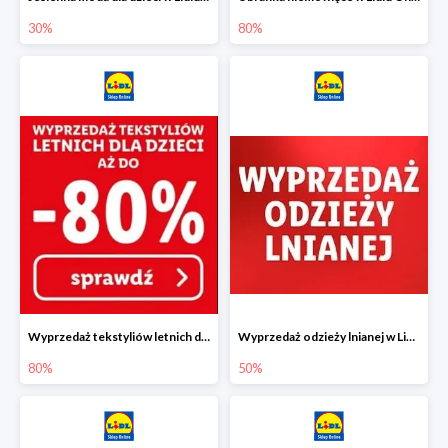
30%
80%
Wyprzedaż tekstyliów letnich dla dzieci w Lidlu Online do -80%
Wyprzedaż odzieży lnianej w Lidlu Online do -50%
80%
50%