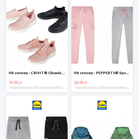
Hit cenowy - CRIVIT® Obuwie dziewczęce sportowe i na co dzień, 1 para
Hit cenowy - PEPPERTS® Spodnie dresowe dziewczęce, 1 para
59.90 zł
24.99 zł
*najniższa cena z 30 dni przed obniżką
*najniższa cena z 30 dni przed obniżką