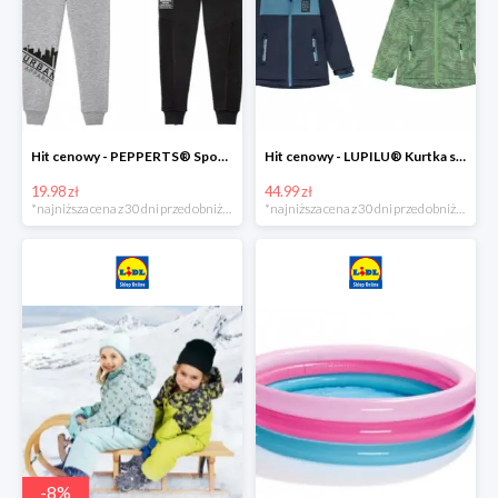
Hit cenowy - PEPPERTS® Spodnie dresowe chłopięce, 1 para
Hit cenowy - LUPILU® Kurtka softshell chłopięca, 1 sztuka
19.98 zł
44.99 zł
*najniższa cena z 30 dni przed obniżką
*najniższa cena z 30 dni przed obniżką
-
8
%