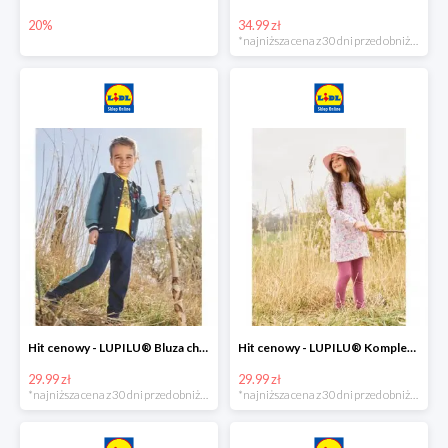
20%
34.99 zł
*najniższa cena z 30 dni przed obniżką
Hit cenowy - LUPILU® Bluza chłopięca w stylu college
Hit cenowy - LUPILU® Komplet dziewczęcy (sukienka + legginsy)
29.99 zł
29.99 zł
*najniższa cena z 30 dni przed obniżką
*najniższa cena z 30 dni przed obniżką