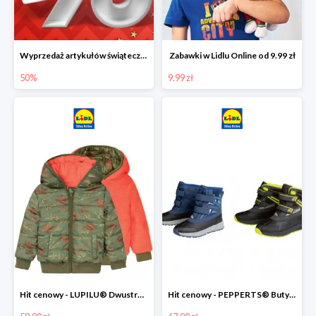
Wyprzedaż artykułów świątecznych w Lidlu Online
Zabawki w Lidlu Online od 9.99 zł
50%
9.99 zł
Hit cenowy - LUPILU® Dwustronna kurtka dziecięca z polarem
Hit cenowy - PEPPERTS® Buty zimowe chłopięce