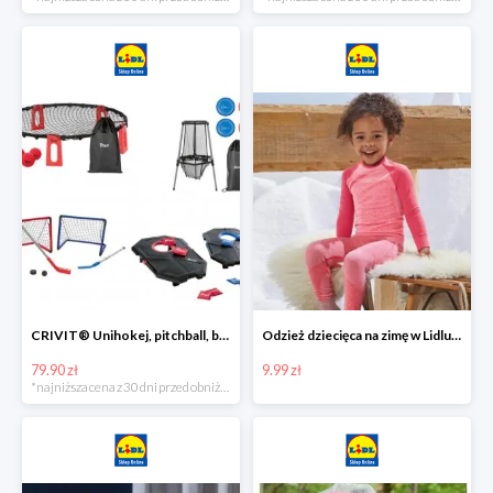
CRIVIT® Unihokej, pitchball, bean bag lub disc golf
Odzież dziecięca na zimę w Lidlu Online od 9,99 zł
79.90 zł
9.99 zł
*najniższa cena z 30 dni przed obniżką