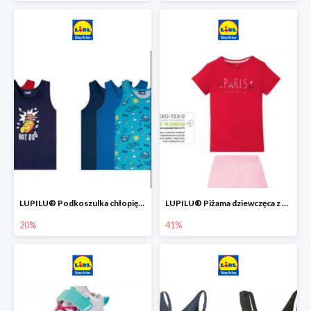
LUPILU® Podkoszulka chłopięca z bawełny -20%
LUPILU® Piżama dziewczęca z bawełny -41%
20%
41%