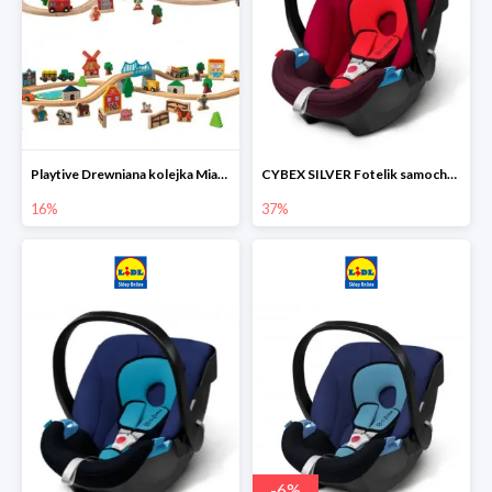
Playtive Drewniana kolejka Miasto lub Farma
CYBEX SILVER Fotelik samochodowy
16%
37%
-
6
%