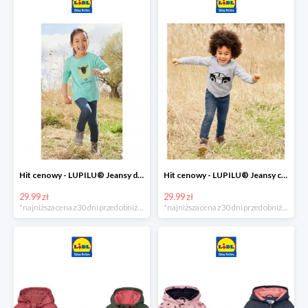
Hit cenowy - LUPILU® Jeansy dziewczęce slim fit
Hit cenowy - LUPILU® Jeansy chłopięce slim fit
29.99 zł
29.99 zł
*najniższa cena z 30 dni przed obniżką
*najniższa cena z 30 dni przed obniżką