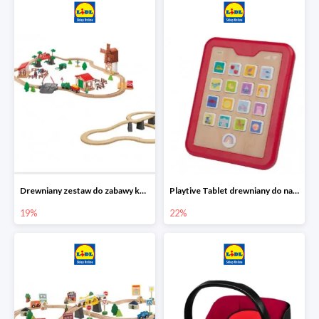
Drewniany zestaw do zabawy kolejką - farma i wiadukt
Playtive Tablet drewniany do nauki, interaktywny
19%
22%