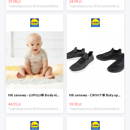
19.98 zł
24.99 zł
*najniższa cena z 30 dni przed obniżką
*najniższa cena z 30 dni przed obniżką
Hit cenowy - LUPILU® Body niemowlęce z biobawełny, z krótkim rękawem, 5 sztuk
Hit cenowy - CRIVIT® Buty sportowe chłopięce WellWalk, 1 para
44.95 zł
59.90 zł
*najniższa cena z 30 dni przed obniżką
*najniższa cena z 30 dni przed obniżką