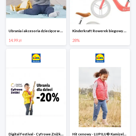
Ubrania i akcesoria dziecięce w Lidlu Online od 14,99 zł
Kinderkraft Rowerek biegowy Fly
14.99 zł
28%
Digital Festival - Cyfrowe Zniżki Ubrania dla dzieci w Lidlu -20%
Hit cenowy - LUPILU® Kamizelka pikowana dziewczęca