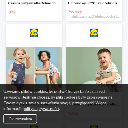
Czas na plażę w Lidlu Online do -20%
Hit cenowy - CYBEX Fotelik dziecięcy samochodowy Pallasfix grupa I-III, 9-36 kg
20%
799.00 zł
*najniższa cena z 30 dni przed obniżką
Używamy plików cookies, by ułatwić korzystanie z naszych
serwisów. Jeśli nie chcesz, by pliki cookies były zapisywane na
Twoim dysku, zmień ustawienia swojej przeglądarki. Więcej
Moda dziecięca w Lidlu od 11.99 zł
Ubrania i buty dziecięce w Lidlu Online od 9,99 zł
informacji:
polityka prywatności
.
11.99 zł
9.99 zł
Ok, rozumiem