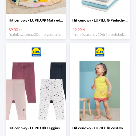
Hit cenowy - LUPILU® Mata edukacyjna dla niemowląt, 1 sztuka
Hit cenowy - LUPILU® Pieluchy tetrowe 80x80 cm, z biobawełny, 5 sztuk
89.00 zł
49.99 zł
*najniższa cena z 30 dni przed obniżką
*najniższa cena z 30 dni przed obniżką
Hit cenowy - LUPILU® Legginsy niemowlęce z biobawełną, 2 pary
Hit cenowy - LUPILU® Zestaw dziecięcy z biobawełny (body + koszulka + spodenki), 1 komplet