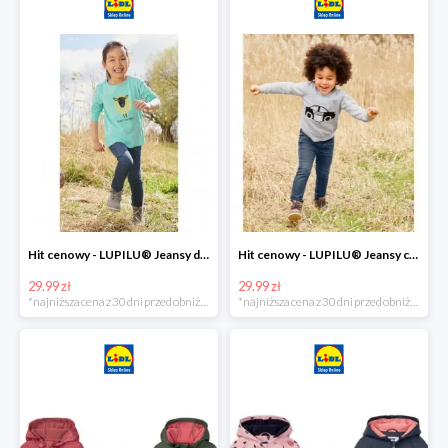
Hit cenowy - LUPILU® Jeansy dziewczęce slim fit
Hit cenowy - LUPILU® Jeansy chłopięce slim fit
29.99 zł
29.99 zł
*najniższa cena z 30 dni przed obniżką
*najniższa cena z 30 dni przed obniżką