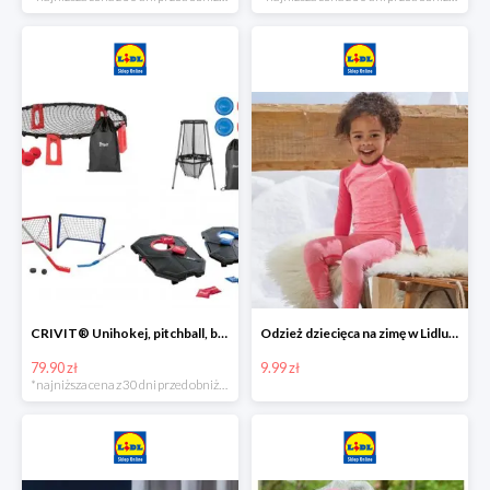
CRIVIT® Unihokej, pitchball, bean bag lub disc golf
Odzież dziecięca na zimę w Lidlu Online od 9,99 zł
79.90 zł
9.99 zł
*najniższa cena z 30 dni przed obniżką