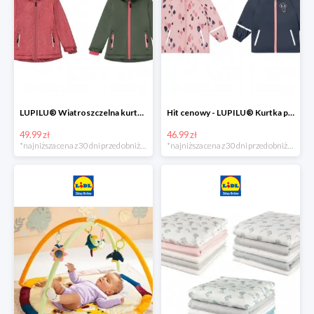
LUPILU® Wiatroszczelna kurtka dziecięca softshell, 1 sztuka
Hit cenowy - LUPILU® Kurtka przeciwdeszczowa dziewczęca, 1 sztuka
49.99 zł
46.99 zł
*najniższa cena z 30 dni przed obniżką
*najniższa cena z 30 dni przed obniżką