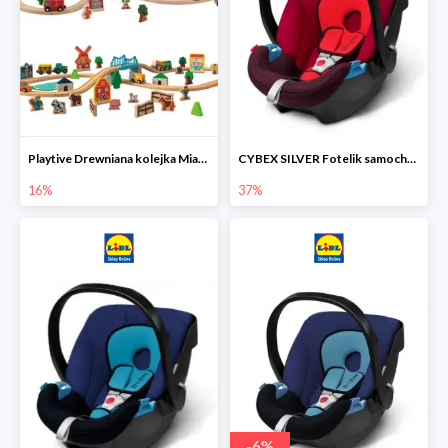
Playtive Drewniana kolejka Miasto lub Farma
CYBEX SILVER Fotelik samochodowy
16%
37%
-
6
%