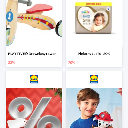
PLAYTIVE® Drewniany rowerek biegowy -33%
Pieluchy Lupilu -20%
33%
20%