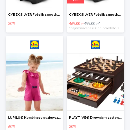
CYBEX SILVER Fotelik samochodowy -30%
CYBEX SILVER Fotelik samochodowy + dostawa gratis!
30%
469.00 zł
499.00 zł*
*najniższa cena z 30 dni przed obniżką
LUPILU® Kombinezon dziewczęcy z bawełny
PLAYTIVE® Drewniany zestaw gier 10 w 1
60%
30%