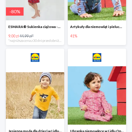
-
80
%
ESMARA® Sukienka ciążowa -79%
Artykuły dla niemowląt i pieluchy w Lidlu Online do -41%
9.00 zł
44.99 zł*
41%
*najniższa cena z 30 dni przed obniżką
Jesienna moda dla dzieci w Lidlu Online do -30%
Ubranka niemowlęce w Lidlu Online do -80%