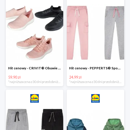
Hit cenowy - CRIVIT® Obuwie dziewczęce sportowe i na co dzień, 1 para
Hit cenowy - PEPPERTS® Spodnie dresowe dziewczęce, 1 para
59.90 zł
24.99 zł
*najniższa cena z 30 dni przed obniżką
*najniższa cena z 30 dni przed obniżką