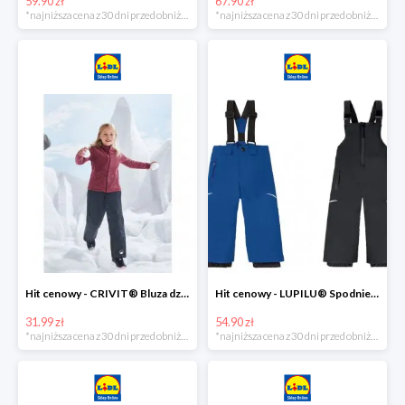
59.90 zł
67.90 zł
*najniższa cena z 30 dni przed obniżką
*najniższa cena z 30 dni przed obniżką
Hit cenowy - CRIVIT® Bluza dziewczęca z polaru
Hit cenowy - LUPILU® Spodnie narciarskie chłopięce
31.99 zł
54.90 zł
*najniższa cena z 30 dni przed obniżką
*najniższa cena z 30 dni przed obniżką