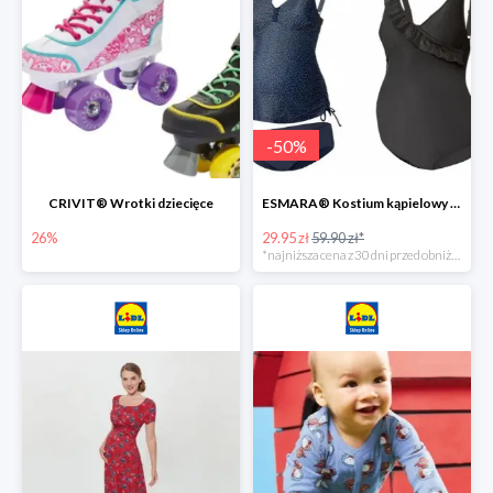
-
50
%
CRIVIT® Wrotki dziecięce
ESMARA® Kostium kąpielowy ciążowy lub tankini ciążowe -50%
26%
29.95 zł
59.90 zł*
*najniższa cena z 30 dni przed obniżką