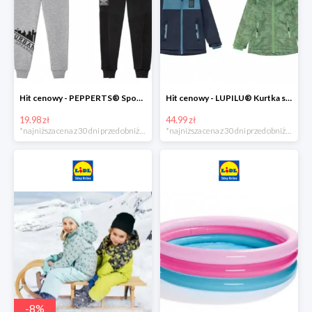
Hit cenowy - PEPPERTS® Spodnie dresowe chłopięce, 1 para
Hit cenowy - LUPILU® Kurtka softshell chłopięca, 1 sztuka
19.98 zł
44.99 zł
*najniższa cena z 30 dni przed obniżką
*najniższa cena z 30 dni przed obniżką
-
8
%