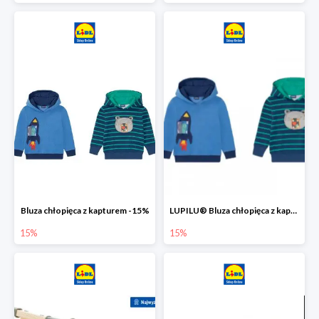
Bluza chłopięca z kapturem -15%
LUPILU® Bluza chłopięca z kapturem
15%
15%