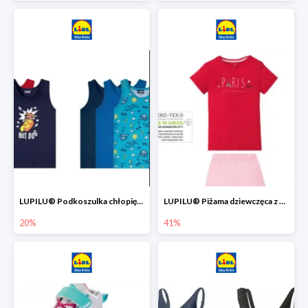
LUPILU® Podkoszulka chłopięca z bawełny -20%
LUPILU® Piżama dziewczęca z bawełny -41%
20%
41%