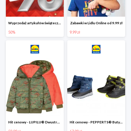
Wyprzedaż artykułów świątecznych w Lidlu Online
Zabawki w Lidlu Online od 9.99 zł
50%
9.99 zł
Hit cenowy - LUPILU® Dwustronna kurtka dziecięca z polarem
Hit cenowy - PEPPERTS® Buty zimowe chłopięce