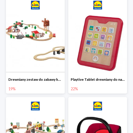
Drewniany zestaw do zabawy kolejką - farma i wiadukt
Playtive Tablet drewniany do nauki, interaktywny
19%
22%