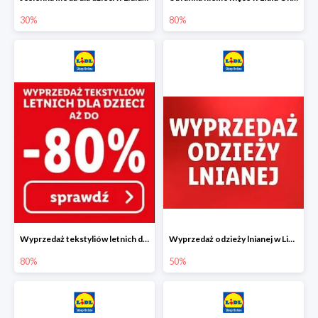
30%
80%
Wyprzedaż tekstyliów letnich dla dzieci w Lidlu Online do -80%
Wyprzedaż odzieży lnianej w Lidlu Online do -50%
80%
50%