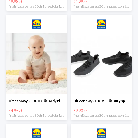
19.98 zł
24.99 zł
*najniższa cena z 30 dni przed obniżką
*najniższa cena z 30 dni przed obniżką
Hit cenowy - LUPILU® Body niemowlęce z biobawełny, z krótkim rękawem, 5 sztuk
Hit cenowy - CRIVIT® Buty sportowe chłopięce WellWalk, 1 para
44.95 zł
59.90 zł
*najniższa cena z 30 dni przed obniżką
*najniższa cena z 30 dni przed obniżką