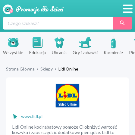
Promocje
Produkty
Sklepy
Wszystkie
Edukacja
Ubrania
Gry i zabawki
Karmienie
Pie
Blog
Strona Główna
>
Sklepy
>
Lidl Online
Wyprawka
www.lidl.pl
Lidl Online kod rabatowy pomoże Ci obniżyć wartość
koszyka i zaoszczędzić dodatkowe pieniądze. Lidl to