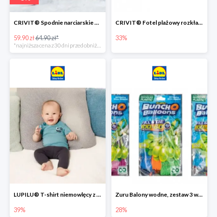
CRIVIT® Spodnie narciarskie dziewczęce
CRIVIT® Fotel plażowy rozkładany / Brodzik dziecięcy
59.90 zł
64.90 zł*
33%
*najniższa cena z 30 dni przed obniżką
LUPILU® T-shirt niemowlęcy z biobawełny -39%
Zuru Balony wodne, zestaw 3 wiązek -28%
39%
28%