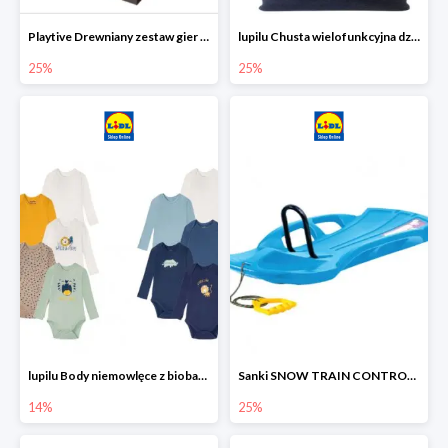
Playtive Drewniany zestaw gier 10 w 1
lupilu Chusta wielofunkcyjna dziecięca
25%
25%
lupilu Body niemowlęce z biobawełny
Sanki SNOW TRAIN CONTROL -25%
14%
25%