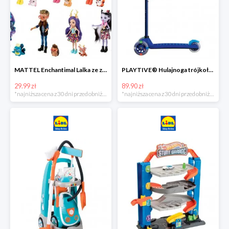
MATTEL Enchantimal Lalka ze zwierzątkiem
PLAYTIVE® Hulajnoga trójkołowa Tri Scooter z diodami LED
29.99 zł
89.90 zł
*najniższa cena z 30 dni przed obniżką
*najniższa cena z 30 dni przed obniżką