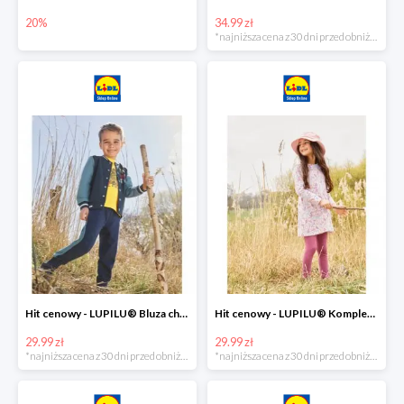
20%
34.99 zł
*najniższa cena z 30 dni przed obniżką
Hit cenowy - LUPILU® Bluza chłopięca w stylu college
Hit cenowy - LUPILU® Komplet dziewczęcy (sukienka + legginsy)
29.99 zł
29.99 zł
*najniższa cena z 30 dni przed obniżką
*najniższa cena z 30 dni przed obniżką