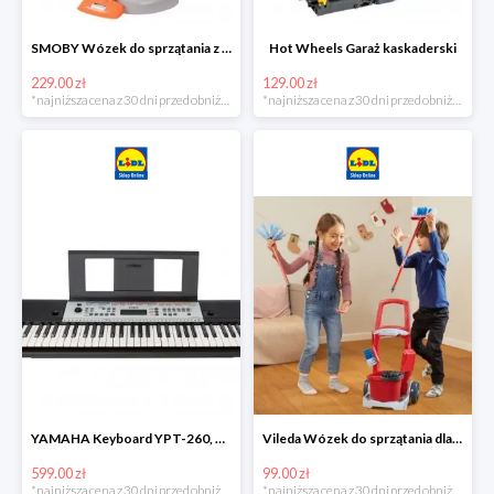
SMOBY Wózek do sprzątania z odkurzaczem
Hot Wheels Garaż kaskaderski
229.00 zł
129.00 zł
*najniższa cena z 30 dni przed obniżką
*najniższa cena z 30 dni przed obniżką
YAMAHA Keyboard YPT-260, 61 klawiszy
Vileda Wózek do sprzątania dla dzieci
599.00 zł
99.00 zł
*najniższa cena z 30 dni przed obniżką
*najniższa cena z 30 dni przed obniżką