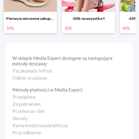
-30% na wszystko!!
-40% na drugą sztukę
Wiosenn
30%
40%
25%
W sklepie
Media Expert
dostępne są następujące
metody dostawy:
Paczkomaty InPost
Odbiór w salonie
Metody płatności w
Media Expert
:
Przedpłata
Za pobraniem
Przelew on-line
Na raty
Karta kredytowa/płatnicza
Przy odbiorze