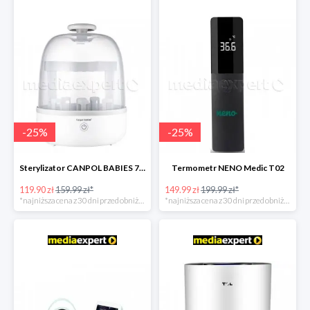
-
25
%
-
25
%
Sterylizator CANPOL BABIES 77/052
Termometr NENO Medic T02
119.90 zł
159.99 zł*
149.99 zł
199.99 zł*
*najniższa cena z 30 dni przed obniżką
*najniższa cena z 30 dni przed obniżką