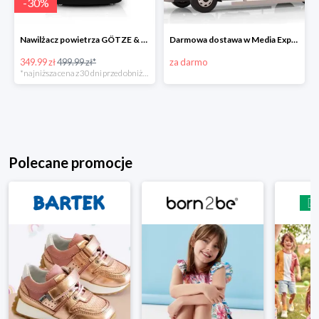
-
30
%
Nawilżacz powietrza GÖTZE & JENSEN AH201KG
Darmowa dostawa w Media Expert
349.99 zł
499.99 zł*
za darmo
*najniższa cena z 30 dni przed obniżką
Polecane promocje