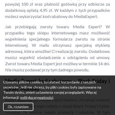
powyżej 100 zł oraz płatność gotówką przy odbiorze za
dodatkową opłatą 4,95 zł. W każdym z tych przypadków
możesz wykorzystać kod rabatowy do MediaExpert.
Jak przebiegają zwroty towaru Media Expert? W
przypadku tego sklepu internetowego masz możliwość
wypełnienia specjalnego formularza zwrotu na stronie
internetowej. W mailu otrzymasz specjalną etykietę
adresową, która umożliwi Ci realizację zwrotu. Dodatkowo
musisz wypełnić oświadczenie o odstąpieniu od umowy.
Zwrot towaru Media Expert jest możliwy w terminie 14 dni.
Nie musisz podawać przy tym żadnego powodu.
Media Expert kod rabatowy – Black Friday i
Używamy plików cookies, by ułatwić korzystanie z naszych
serwisów. Jeśli nie chcesz, by pliki cookies były zapisywane na
Cyber Monday
Twoim dysku, zmień ustawienia swojej przeglądarki. Więcej
informacji:
polityka prywatności
.
Kody rabatowe do Media Expert możesz otrzymać również
podczas wielkich wyprzedaży z okazji Black Friday i Cyber
Ok, rozumiem
Monday. To wielkie święto promocji i rabatów. W tym