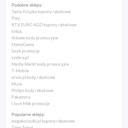
Podobne sklepy:
Tania Książka kupony rabatowe
Play
RTV EURO AGD kupony rabatowe
tołpa.
4Home kody promocyjne
MamaGama
Smyk promocje
ezebra.pl
Media Markt kody promocyjne
T-Mobile
urwis.pl kody rabatowe
Muza
Philips kody rabatowe
Pakamera
I love Milk promocje
Popularne sklepy:
megakoszulki.pl kupony rabatowe
Time Trend