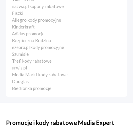
nazwa.pl kupony rabatowe
Fiszki
Allegro kody promocyjne
Kinderkraft
Adidas promocje
Bezpieczna Rodzina
ezebra.pl kody promocyjne
Szumisie
Trefl kody rabatowe
urwis.pl
Media Markt kody rabatowe
Douglas
Biedronka promocje
Promocje i kody rabatowe Media Expert