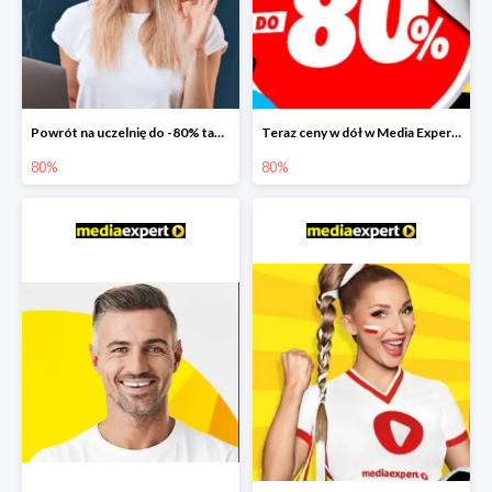
Powrót na uczelnię do -80% taniej
Teraz ceny w dół w Media Expert do -80%
80%
80%