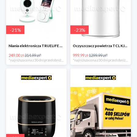
-
21
%
-
23
%
Niania elektronicza TRUELIFE NannyCam V24
Oczyszczacz powietrza TCL KJ300F-S3
249.00 zł
314.99 zł*
999.99 zł
1299.99 zł*
*najniższa cena z 30 dni przed obniżką
*najniższa cena z 30 dni przed obniżką