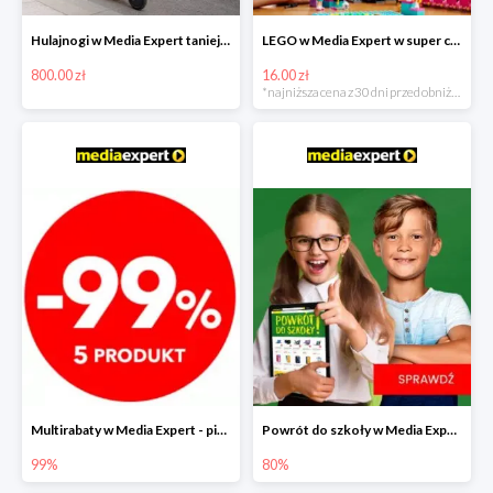
Hulajnogi w Media Expert taniej nawet o 800zł!
LEGO w Media Expert w super cenach!
800.00 zł
16.00 zł
*najniższa cena z 30 dni przed obniżką
Multirabaty w Media Expert - piąty produkt -99%!
Powrót do szkoły w Media Expert do -80%
99%
80%