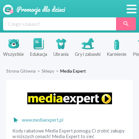
Promocje
Produkty
Sklepy
Wszystkie
Edukacja
Ubrania
Gry i zabawki
Karmienie
Pie
Blog
Strona Główna
>
Sklepy
>
Media Expert
Wyprawka
www.mediaexpert.pl
Kody rabatowe Media Expert pomogą Ci zrobić zakupy
w niższych cenach! Media Expert to sieć