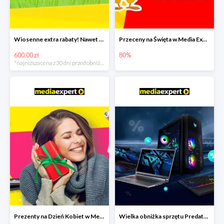
Wiosenne extra rabaty! Nawet 600zł taniej!
Przeceny na Święta w Media Expert do -80%
600.00 zł
80%
*najniższa cena z 30 dni przed obniżką
Prezenty na Dzień Kobiet w Media Expert do -40%
Wielka obniżka sprzętu Predator w Media Expert - rabaty do -2500zł