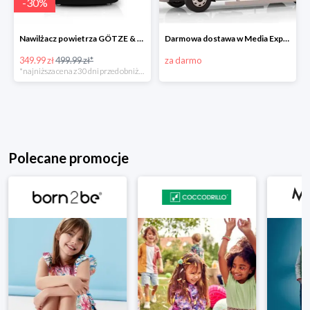
-
30
%
Nawilżacz powietrza GÖTZE & JENSEN AH201KG
Darmowa dostawa w Media Expert
349.99 zł
499.99 zł*
za darmo
*najniższa cena z 30 dni przed obniżką
Polecane promocje