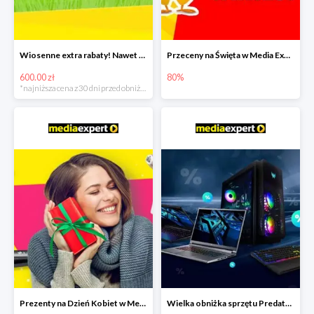
Wiosenne extra rabaty! Nawet 600zł taniej!
Przeceny na Święta w Media Expert do -80%
600.00 zł
80%
*najniższa cena z 30 dni przed obniżką
Prezenty na Dzień Kobiet w Media Expert do -40%
Wielka obniżka sprzętu Predator w Media Expert - rabaty do -2500zł