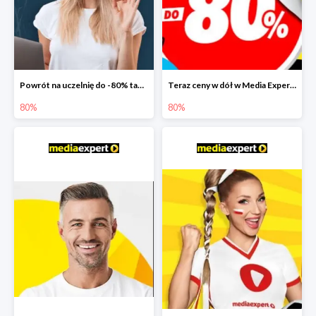
Powrót na uczelnię do -80% taniej
Teraz ceny w dół w Media Expert do -80%
80%
80%