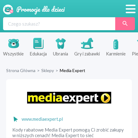
Promocje
Produkty
Sklepy
Wszystkie
Edukacja
Ubrania
Gry i zabawki
Karmienie
Pie
Blog
Strona Główna
>
Sklepy
>
Media Expert
Wyprawka
www.mediaexpert.pl
Kody rabatowe Media Expert pomogą Ci zrobić zakupy
w niższych cenach! Media Expert to sieć