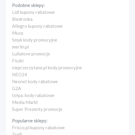
Podobne sklepy:
Lidl kupony rabatowe
Biedronka
Allegro kupony rabatowe
Muza
Smyk kody promocyjne
merlin.pl
Lullalove promocje
Fiszki
nieprzeczytane.pl kody promocyjne
NEO24
Neonet kody rabatowe
G2A
tołpa. kody rabatowe
Media Markt
Super Prezenty promocje
Popularne sklepy:
Frisco.pl kupony rabatowe
Trefl