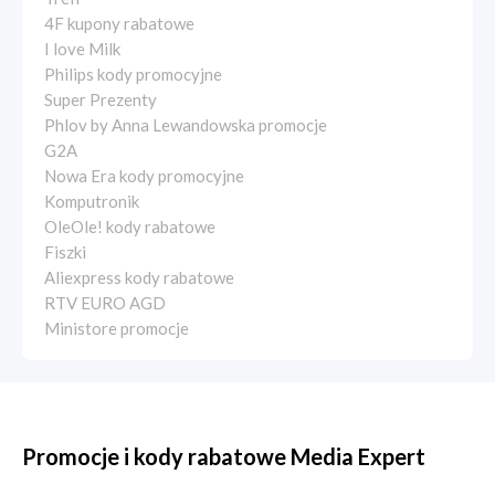
4F kupony rabatowe
I love Milk
Philips kody promocyjne
Super Prezenty
Phlov by Anna Lewandowska promocje
G2A
Nowa Era kody promocyjne
Komputronik
OleOle! kody rabatowe
Fiszki
Aliexpress kody rabatowe
RTV EURO AGD
Ministore promocje
Promocje i kody rabatowe Media Expert