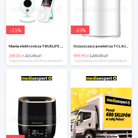
-
21
%
-
23
%
Niania elektronicza TRUELIFE NannyCam V24
Oczyszczacz powietrza TCL KJ300F-S3
249.00 zł
314.99 zł*
999.99 zł
1299.99 zł*
*najniższa cena z 30 dni przed obniżką
*najniższa cena z 30 dni przed obniżką