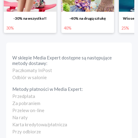
-30% na wszystko!!
-40% na drugą sztukę
Wiosenn
30%
40%
25%
W sklepie
Media Expert
dostępne są następujące
metody dostawy:
Paczkomaty InPost
Odbiór w salonie
Metody płatności w
Media Expert
:
Przedpłata
Za pobraniem
Przelew on-line
Na raty
Karta kredytowa/płatnicza
Przy odbiorze