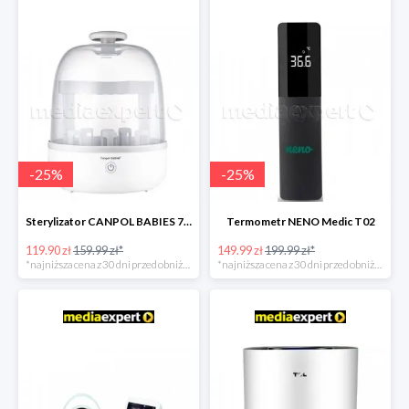
-
25
%
-
25
%
Sterylizator CANPOL BABIES 77/052
Termometr NENO Medic T02
119.90 zł
159.99 zł*
149.99 zł
199.99 zł*
*najniższa cena z 30 dni przed obniżką
*najniższa cena z 30 dni przed obniżką