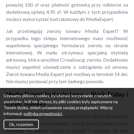
powyżej 100 zł oraz płatność gotówką przy odbiorze za
dodatkową opłatą 4,95 zł. W każdym z tych przypadków
możesz wykorzystać kod rabatowy do MediaExpert.
Jak przebiegają zwroty towaru Media Expert? W
przypadku tego sklepu internetowego masz możliwość
wypełnienia specjalnego formularza zwrotu na stronie
internetowej. W mailu otrzymasz specjalną etykietę
adresową, która umożliwi Ci realizację zwrotu. Dodatkowo
musisz wypełnić oświadczenie o odstąpieniu od umowy.
Zwrot towaru Media Expert jest możliwy w terminie 14 dni.
Nie musisz podawać przy tym żadnego powodu.
Media Expert kod rabatowy – Black Friday i
Używamy plików cookies, by ułatwić korzystanie z naszych
serwisów. Jeśli nie chcesz, by pliki cookies były zapisywane na
Cyber Monday
Twoim dysku, zmień ustawienia swojej przeglądarki. Więcej
informacji:
polityka prywatności
.
Kody rabatowe do Media Expert możesz otrzymać również
podczas wielkich wyprzedaży z okazji Black Friday i Cyber
Ok, rozumiem
Monday. To wielkie święto promocji i rabatów. W tym