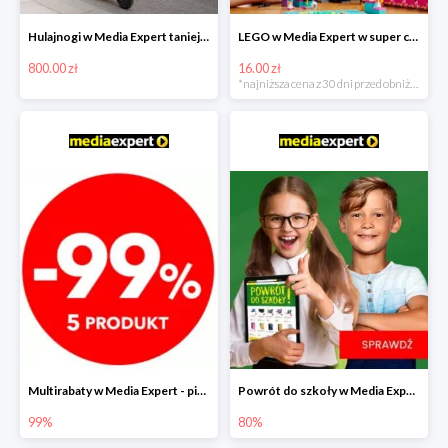
Hulajnogi w Media Expert taniej nawet o 800zł!
LEGO w Media Expert w super cenach!
800.00 zł
16.00 zł
*najniższa cena z 30 dni przed obniżką
Multirabaty w Media Expert - piąty produkt -99%!
Powrót do szkoły w Media Expert do -80%
99%
80%