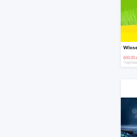
600.00 z
*najniższ