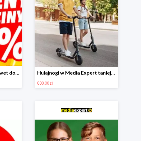
Urodzinowe przeceny nawet do -80%
Hulajnogi w Media Expert taniej nawet o 800zł!
800.00 zł