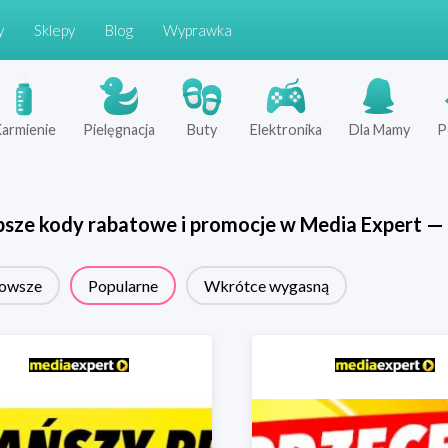
y
Sklepy
Blog
Wyprawka
armienie
Pielęgnacja
Buty
Elektronika
Dla Mamy
P
psze kody rabatowe i promocje w
Media Expert
—
owsze
Popularne
Wkrótce wygasną