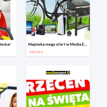
iecka!
Majówka mega ofert w Media Expert do -1000 zł
-1000.00 zł