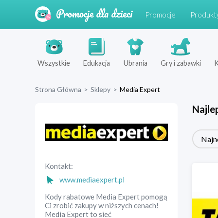
Promocje
Produkt
Wszystkie
Edukacja
Ubrania
Gry i zabawki
K
Strona Główna
>
Sklepy
>
Media Expert
Najle
Najn
Kontakt:
www.mediaexpert.pl
Kody rabatowe Media Expert pomogą
Ci zrobić zakupy w niższych cenach!
Media Expert to sieć