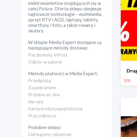
elektromarketów znajdujących się w
całej Polsce. Oferta sklepu obejmuje
najnowsze technologie – multimedia,
sprzęt RTV i AGD, laptopy, tablety,
smartfony i foto, a także rowery i
skutery.
W sklepie
Media Expert
dostępne są
następujące metody dostawy:
Paczkomaty InPost
Odbiór w salonie
Drug
Metody płatności w
Media Expert
:
Przedpłata
30%
Za pobraniem
Przelew on-line
Na raty
Karta kredytowa/płatnicza
Przy odbiorze
Podobne sklepy:
Lidl kupony rabatowe