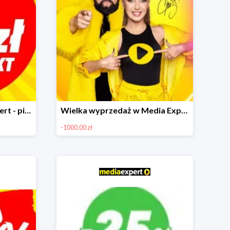
Multirabaty w Media Expert - piąty produkt za 1 zł
Wielka wyprzedaż w Media Expert do -1000 zł
-1000.00 zł