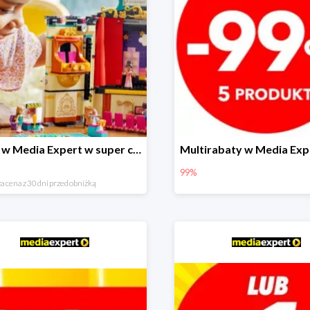
LEGO w Media Expert w super cenach!
99%
a cena z 30 dni przed obniżką