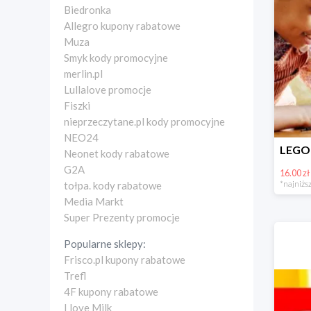
Biedronka
Allegro kupony rabatowe
Muza
Smyk kody promocyjne
merlin.pl
Lullalove promocje
Fiszki
nieprzeczytane.pl kody promocyjne
NEO24
Neonet kody rabatowe
G2A
16.00 zł
*najniższ
tołpa. kody rabatowe
Media Markt
Super Prezenty promocje
Popularne sklepy:
Frisco.pl kupony rabatowe
Trefl
4F kupony rabatowe
I love Milk