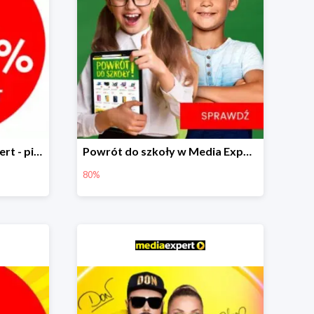
Multirabaty w Media Expert - piąty produkt -99%!
Powrót do szkoły w Media Expert do -80%
80%