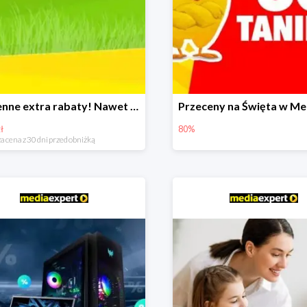
Wiosenne extra rabaty! Nawet 600zł taniej!
ł
80%
a cena z 30 dni przed obniżką