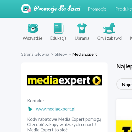
Promocje
Produkt
Wszystkie
Edukacja
Ubrania
Gry i zabawki
K
Strona Główna
>
Sklepy
>
Media Expert
Najle
Najn
Kontakt:
www.mediaexpert.pl
Kody rabatowe Media Expert pomogą
Ci zrobić zakupy w niższych cenach!
Media Expert to sieć