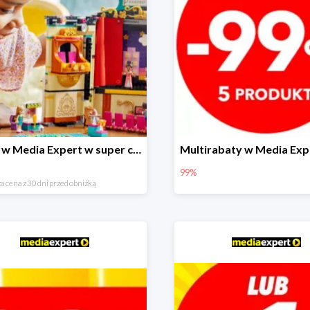
LEGO w Media Expert w super cenach!
99%
a cena z 30 dni przed obniżką