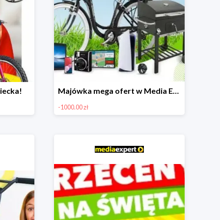
iecka!
Majówka mega ofert w Media Expert do -1000 zł
-1000.00 zł