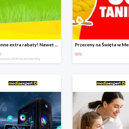
Wiosenne extra rabaty! Nawet 600zł taniej!
ł
80%
a cena z 30 dni przed obniżką