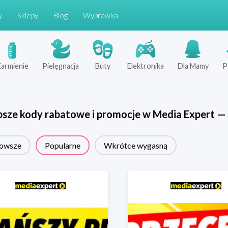
y
Sklepy
Blog
Wyprawka
armienie
Pielęgnacja
Buty
Elektronika
Dla Mamy
P
psze kody rabatowe i promocje w
Media Expert
—
owsze
Popularne
Wkrótce wygasną