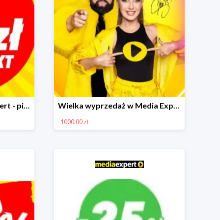
Multirabaty w Media Expert - piąty produkt za 1 zł
Wielka wyprzedaż w Media Expert do -1000 zł
-1000.00 zł