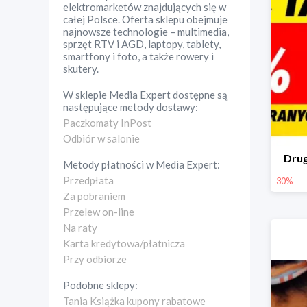
elektromarketów znajdujących się w
całej Polsce. Oferta sklepu obejmuje
najnowsze technologie – multimedia,
sprzęt RTV i AGD, laptopy, tablety,
smartfony i foto, a także rowery i
skutery.
W sklepie
Media Expert
dostępne są
następujące metody dostawy:
Paczkomaty InPost
Odbiór w salonie
Drug
Metody płatności w
Media Expert
:
Przedpłata
30%
Za pobraniem
Przelew on-line
Na raty
Karta kredytowa/płatnicza
Przy odbiorze
Podobne sklepy:
Tania Książka kupony rabatowe