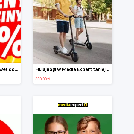
Urodzinowe przeceny nawet do -80%
Hulajnogi w Media Expert taniej nawet o 800zł!
800.00 zł