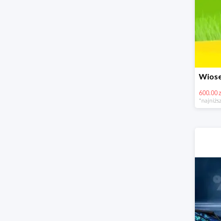
600.00 z
*najniższ