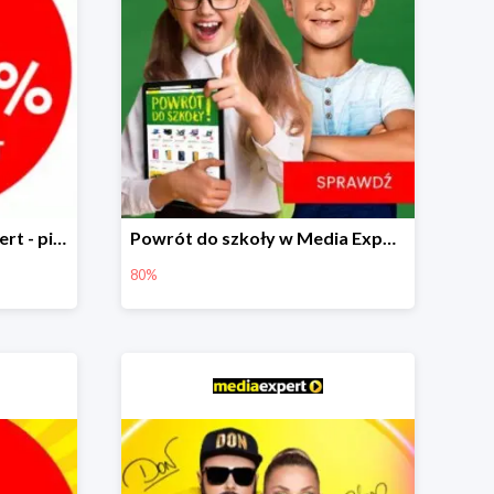
Multirabaty w Media Expert - piąty produkt -99%!
Powrót do szkoły w Media Expert do -80%
80%