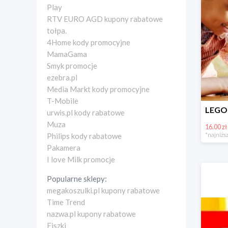
Play
RTV EURO AGD kupony rabatowe
tołpa.
4Home kody promocyjne
MamaGama
Smyk promocje
ezebra.pl
Media Markt kody promocyjne
T-Mobile
urwis.pl kody rabatowe
Muza
16.00 zł
*najniższ
Philips kody rabatowe
Pakamera
I love Milk promocje
Popularne sklepy:
megakoszulki.pl kupony rabatowe
Time Trend
nazwa.pl kupony rabatowe
Fiszki