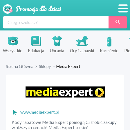
Promocje
Produkty
Sklepy
Wszystkie
Edukacja
Ubrania
Gry i zabawki
Karmienie
Pie
Blog
Strona Główna
>
Sklepy
>
Media Expert
Wyprawka
www.mediaexpert.pl
Kody rabatowe Media Expert pomogą Ci zrobić zakupy
w niższych cenach! Media Expert to sieć