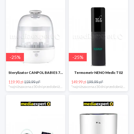
-
25
%
-
25
%
Sterylizator CANPOL BABIES 77/052
Termometr NENO Medic T02
119.90 zł
159.99 zł*
149.99 zł
199.99 zł*
*najniższa cena z 30 dni przed obniżką
*najniższa cena z 30 dni przed obniżką