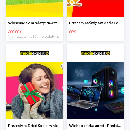
Wiosenne extra rabaty! Nawet 600zł taniej!
Przeceny na Święta w Media Expert do -80%
600.00 zł
80%
*najniższa cena z 30 dni przed obniżką
Prezenty na Dzień Kobiet w Media Expert do -40%
Wielka obniżka sprzętu Predator w Media Expert - rabaty do -2500zł