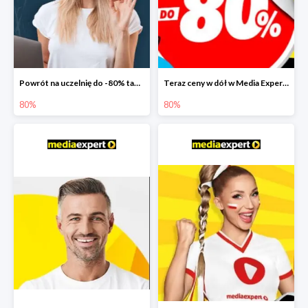
Powrót na uczelnię do -80% taniej
Teraz ceny w dół w Media Expert do -80%
80%
80%