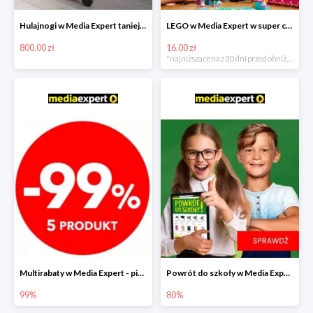
Hulajnogi w Media Expert taniej nawet o 800zł!
LEGO w Media Expert w super cenach!
800.00 zł
16.00 zł
*najniższa cena z 30 dni przed obniżką
Multirabaty w Media Expert - piąty produkt -99%!
Powrót do szkoły w Media Expert do -80%
99%
80%