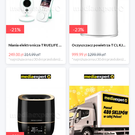
-
21
%
-
23
%
Niania elektronicza TRUELIFE NannyCam V24
Oczyszczacz powietrza TCL KJ300F-S3
249.00 zł
314.99 zł*
999.99 zł
1299.99 zł*
*najniższa cena z 30 dni przed obniżką
*najniższa cena z 30 dni przed obniżką