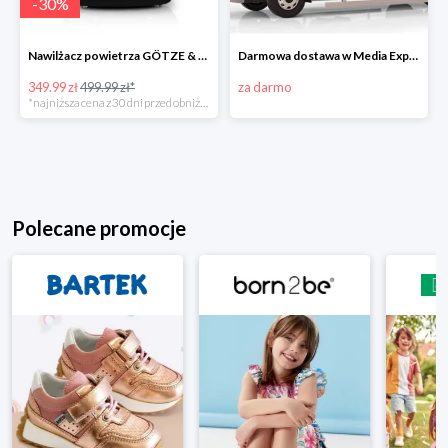
-
30
%
Nawilżacz powietrza GÖTZE & JENSEN AH201KG
Darmowa dostawa w Media Expert
349.99 zł
499.99 zł*
za darmo
*najniższa cena z 30 dni przed obniżką
Polecane promocje