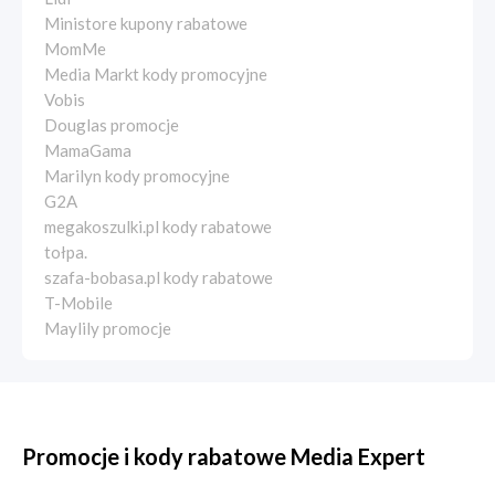
Ministore kupony rabatowe
MomMe
Media Markt kody promocyjne
Vobis
Douglas promocje
MamaGama
Marilyn kody promocyjne
G2A
megakoszulki.pl kody rabatowe
tołpa.
szafa-bobasa.pl kody rabatowe
T-Mobile
Maylily promocje
Promocje i kody rabatowe Media Expert