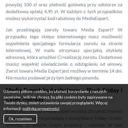
powyżej 100 zł oraz płatność gotówką przy odbiorze za
dodatkową opłatą 4,95 zł. W każdym z tych przypadków
możesz wykorzystać kod rabatowy do MediaExpert.
Jak przebiegają zwroty towaru Media Expert? W
przypadku tego sklepu internetowego masz możliwość
wypełnienia specjalnego formularza zwrotu na stronie
internetowej. W mailu otrzymasz specjalną etykietę
adresową, która umożliwi Ci realizację zwrotu. Dodatkowo
musisz wypełnić oświadczenie o odstąpieniu od umowy.
Zwrot towaru Media Expert jest możliwy w terminie 14 dni.
Nie musisz podawać przy tym żadnego powodu.
Media Expert kod rabatowy – Black Friday i
Używamy plików cookies, by ułatwić korzystanie z naszych
serwisów. Jeśli nie chcesz, by pliki cookies były zapisywane na
Cyber Monday
Twoim dysku, zmień ustawienia swojej przeglądarki. Więcej
informacji:
polityka prywatności
.
Kody rabatowe do Media Expert możesz otrzymać również
podczas wielkich wyprzedaży z okazji Black Friday i Cyber
Ok, rozumiem
Monday. To wielkie święto promocji i rabatów. W tym