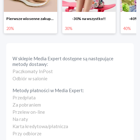
-30% na wszystko!!
-40% na drugą sztukę
Wiosenn
30%
40%
25%
W sklepie
Media Expert
dostępne są następujące
metody dostawy:
Paczkomaty InPost
Odbiór w salonie
Metody płatności w
Media Expert
:
Przedpłata
Za pobraniem
Przelew on-line
Na raty
Karta kredytowa/płatnicza
Przy odbiorze