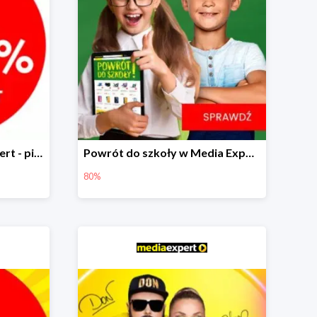
Multirabaty w Media Expert - piąty produkt -99%!
Powrót do szkoły w Media Expert do -80%
80%