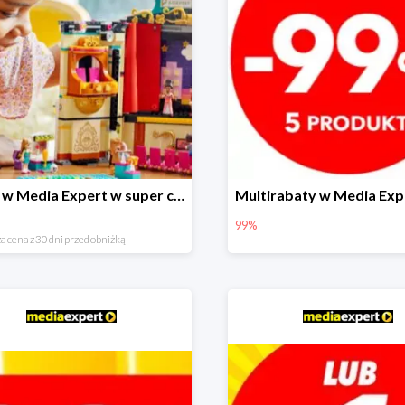
LEGO w Media Expert w super cenach!
99%
a cena z 30 dni przed obniżką