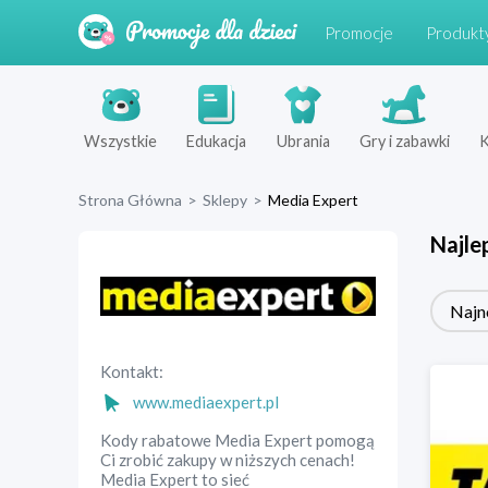
Promocje
Produkt
Wszystkie
Edukacja
Ubrania
Gry i zabawki
K
Strona Główna
>
Sklepy
>
Media Expert
Najle
Najn
Kontakt:
www.mediaexpert.pl
Kody rabatowe Media Expert pomogą
Ci zrobić zakupy w niższych cenach!
Media Expert to sieć