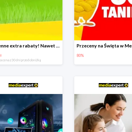
Wiosenne extra rabaty! Nawet 600zł taniej!
ł
80%
a cena z 30 dni przed obniżką