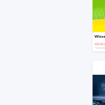
600.00 z
*najniższ