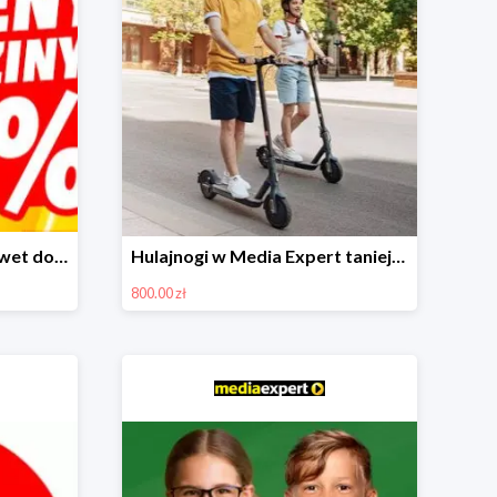
Urodzinowe przeceny nawet do -80%
Hulajnogi w Media Expert taniej nawet o 800zł!
800.00 zł