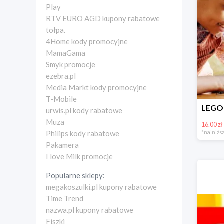
Play
RTV EURO AGD kupony rabatowe
tołpa.
4Home kody promocyjne
MamaGama
Smyk promocje
ezebra.pl
Media Markt kody promocyjne
T-Mobile
urwis.pl kody rabatowe
Muza
16.00 zł
*najniższ
Philips kody rabatowe
Pakamera
I love Milk promocje
Popularne sklepy:
megakoszulki.pl kupony rabatowe
Time Trend
nazwa.pl kupony rabatowe
Fiszki