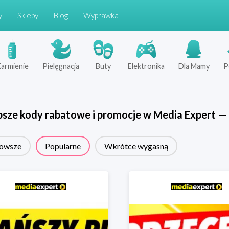
y
Sklepy
Blog
Wyprawka
armienie
Pielęgnacja
Buty
Elektronika
Dla Mamy
P
psze kody rabatowe i promocje w
Media Expert
—
owsze
Popularne
Wkrótce wygasną