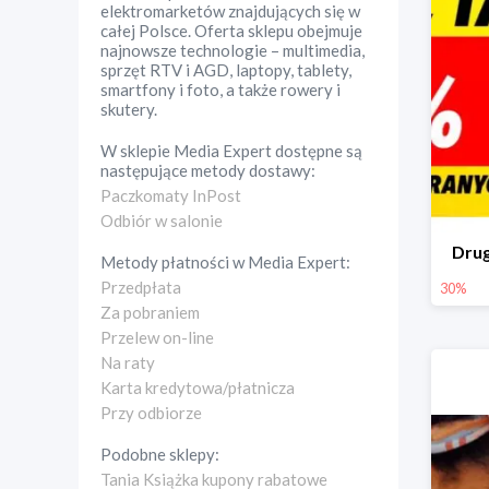
elektromarketów znajdujących się w
całej Polsce. Oferta sklepu obejmuje
najnowsze technologie – multimedia,
sprzęt RTV i AGD, laptopy, tablety,
smartfony i foto, a także rowery i
skutery.
W sklepie
Media Expert
dostępne są
następujące metody dostawy:
Paczkomaty InPost
Odbiór w salonie
Drug
Metody płatności w
Media Expert
:
Przedpłata
30%
Za pobraniem
Przelew on-line
Na raty
Karta kredytowa/płatnicza
Przy odbiorze
Podobne sklepy:
Tania Książka kupony rabatowe