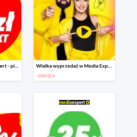
Multirabaty w Media Expert - piąty produkt za 1 zł
Wielka wyprzedaż w Media Expert do -1000 zł
-1000.00 zł