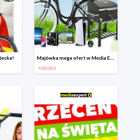
iecka!
Majówka mega ofert w Media Expert do -1000 zł
-1000.00 zł