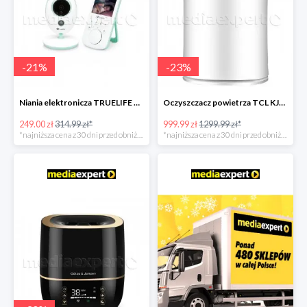
-
21
%
-
23
%
Niania elektronicza TRUELIFE NannyCam V24
Oczyszczacz powietrza TCL KJ300F-S3
249.00 zł
314.99 zł*
999.99 zł
1299.99 zł*
*najniższa cena z 30 dni przed obniżką
*najniższa cena z 30 dni przed obniżką