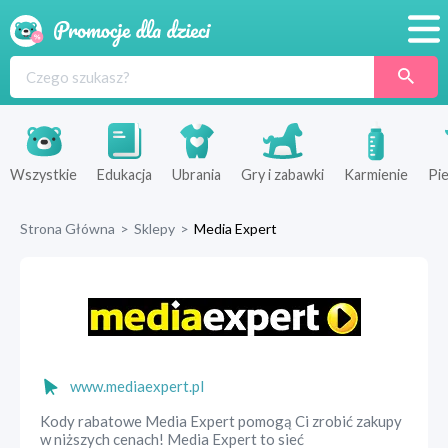
Promocje
Produkty
Sklepy
Wszystkie
Edukacja
Ubrania
Gry i zabawki
Karmienie
Pie
Blog
Strona Główna
>
Sklepy
>
Media Expert
Wyprawka
www.mediaexpert.pl
Kody rabatowe Media Expert pomogą Ci zrobić zakupy
w niższych cenach! Media Expert to sieć