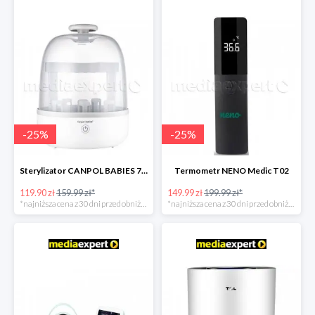
-
25
%
-
25
%
Sterylizator CANPOL BABIES 77/052
Termometr NENO Medic T02
119.90 zł
159.99 zł*
149.99 zł
199.99 zł*
*najniższa cena z 30 dni przed obniżką
*najniższa cena z 30 dni przed obniżką