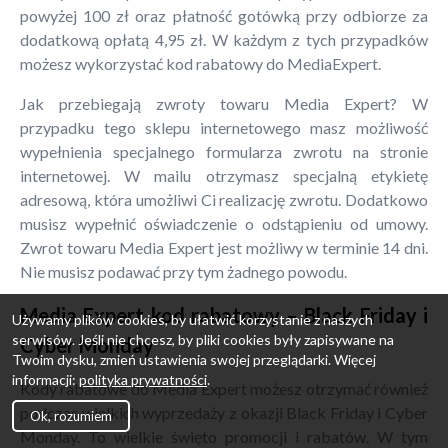
powyżej 100 zł oraz płatność gotówką przy odbiorze za
dodatkową opłatą 4,95 zł. W każdym z tych przypadków
możesz wykorzystać kod rabatowy do MediaExpert.
Jak przebiegają zwroty towaru Media Expert? W
przypadku tego sklepu internetowego masz możliwość
wypełnienia specjalnego formularza zwrotu na stronie
internetowej. W mailu otrzymasz specjalną etykietę
adresową, która umożliwi Ci realizację zwrotu. Dodatkowo
musisz wypełnić oświadczenie o odstąpieniu od umowy.
Zwrot towaru Media Expert jest możliwy w terminie 14 dni.
Nie musisz podawać przy tym żadnego powodu.
Media Expert kod rabatowy – Black Friday i
Używamy plików cookies, by ułatwić korzystanie z naszych
serwisów. Jeśli nie chcesz, by pliki cookies były zapisywane na
Cyber Monday
Twoim dysku, zmień ustawienia swojej przeglądarki. Więcej
informacji:
polityka prywatności
.
Kody rabatowe do Media Expert możesz otrzymać również
podczas wielkich wyprzedaży z okazji Black Friday i Cyber
Ok, rozumiem
Monday. To wielkie święto promocji i rabatów. W tym