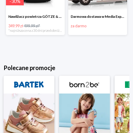
-
30
%
Nawilżacz powietrza GÖTZE & JENSEN AH201KG
Darmowa dostawa w Media Expert
349.99 zł
499.99 zł*
za darmo
*najniższa cena z 30 dni przed obniżką
Polecane promocje