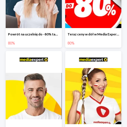
Powrót na uczelnię do -80% taniej
Teraz ceny w dół w Media Expert do -80%
80%
80%