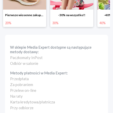
-30% na wszystko!!
-40% na drugą sztukę
Wiosenn
30%
40%
25%
W sklepie
Media Expert
dostępne są następujące
metody dostawy:
Paczkomaty InPost
Odbiór w salonie
Metody płatności w
Media Expert
:
Przedpłata
Za pobraniem
Przelew on-line
Na raty
Karta kredytowa/płatnicza
Przy odbiorze