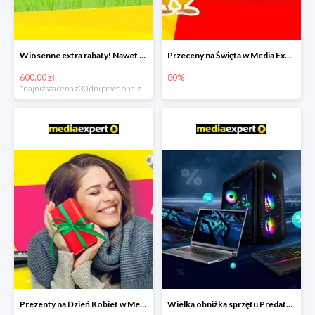
Wiosenne extra rabaty! Nawet 600zł taniej!
Przeceny na Święta w Media Expert do -80%
600.00 zł
80%
*najniższa cena z 30 dni przed obniżką
Prezenty na Dzień Kobiet w Media Expert do -40%
Wielka obniżka sprzętu Predator w Media Expert - rabaty do -2500zł