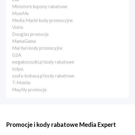
Ministore kupony rabatowe
MomMe
Media Markt kody promocyjne
Vobis
Douglas promocje
MamaGama
Marilyn kody promocyjne
G2A
megakoszulki.pl kody rabatowe
tołpa.
szafa-bobasa.pl kody rabatowe
T-Mobile
Maylily promocje
Promocje i kody rabatowe Media Expert