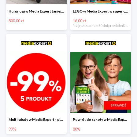
Hulajnogi w Media Expert taniej nawet o 800zł!
LEGO w Media Expert w super cenach!
800.00 zł
16.00 zł
*najniższa cena z 30 dni przed obniżką
Multirabaty w Media Expert - piąty produkt -99%!
Powrót do szkoły w Media Expert do -80%
99%
80%