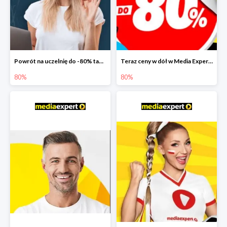
Powrót na uczelnię do -80% taniej
Teraz ceny w dół w Media Expert do -80%
80%
80%