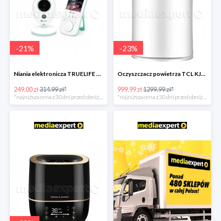
-
21
%
-
23
%
Niania elektronicza TRUELIFE NannyCam V24
Oczyszczacz powietrza TCL KJ300F-S3
249.00 zł
314.99 zł*
999.99 zł
1299.99 zł*
*najniższa cena z 30 dni przed obniżką
*najniższa cena z 30 dni przed obniżką