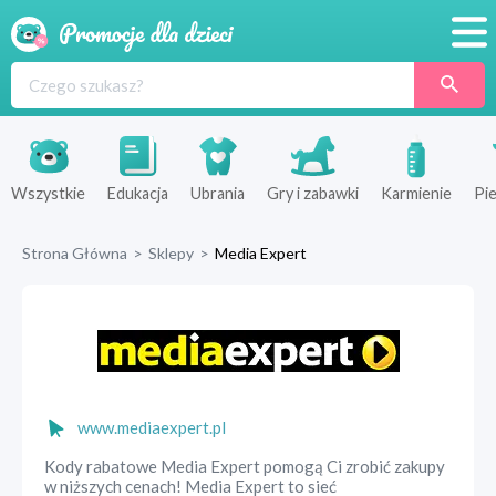
Promocje
Produkty
Sklepy
Wszystkie
Edukacja
Ubrania
Gry i zabawki
Karmienie
Pie
Blog
Strona Główna
>
Sklepy
>
Media Expert
Wyprawka
www.mediaexpert.pl
Kody rabatowe Media Expert pomogą Ci zrobić zakupy
w niższych cenach! Media Expert to sieć