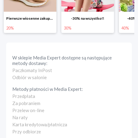
-30% na wszystko!!
-40% na drugą sztukę
Wiosenn
30%
40%
25%
W sklepie
Media Expert
dostępne są następujące
metody dostawy:
Paczkomaty InPost
Odbiór w salonie
Metody płatności w
Media Expert
:
Przedpłata
Za pobraniem
Przelew on-line
Na raty
Karta kredytowa/płatnicza
Przy odbiorze