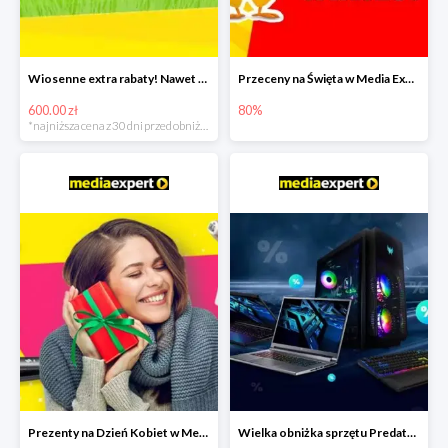
Wiosenne extra rabaty! Nawet 600zł taniej!
Przeceny na Święta w Media Expert do -80%
600.00 zł
80%
*najniższa cena z 30 dni przed obniżką
Prezenty na Dzień Kobiet w Media Expert do -40%
Wielka obniżka sprzętu Predator w Media Expert - rabaty do -2500zł