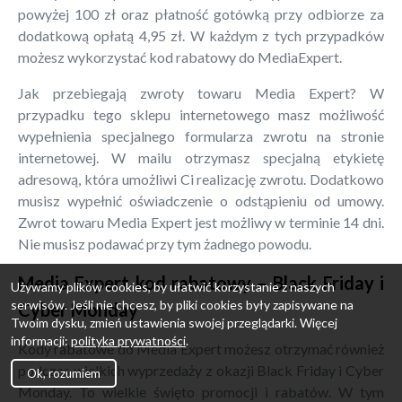
powyżej 100 zł oraz płatność gotówką przy odbiorze za
dodatkową opłatą 4,95 zł. W każdym z tych przypadków
możesz wykorzystać kod rabatowy do MediaExpert.
Jak przebiegają zwroty towaru Media Expert? W
przypadku tego sklepu internetowego masz możliwość
wypełnienia specjalnego formularza zwrotu na stronie
internetowej. W mailu otrzymasz specjalną etykietę
adresową, która umożliwi Ci realizację zwrotu. Dodatkowo
musisz wypełnić oświadczenie o odstąpieniu od umowy.
Zwrot towaru Media Expert jest możliwy w terminie 14 dni.
Nie musisz podawać przy tym żadnego powodu.
Media Expert kod rabatowy – Black Friday i
Używamy plików cookies, by ułatwić korzystanie z naszych
serwisów. Jeśli nie chcesz, by pliki cookies były zapisywane na
Cyber Monday
Twoim dysku, zmień ustawienia swojej przeglądarki. Więcej
informacji:
polityka prywatności
.
Kody rabatowe do Media Expert możesz otrzymać również
podczas wielkich wyprzedaży z okazji Black Friday i Cyber
Ok, rozumiem
Monday. To wielkie święto promocji i rabatów. W tym