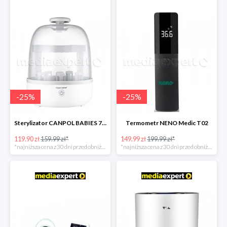
-
25
%
-
25
%
Sterylizator CANPOL BABIES 77/052
Termometr NENO Medic T02
119.90 zł
159.99 zł*
149.99 zł
199.99 zł*
*najniższa cena z 30 dni przed obniżką
*najniższa cena z 30 dni przed obniżką