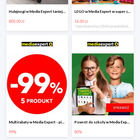
Hulajnogi w Media Expert taniej nawet o 800zł!
LEGO w Media Expert w super cenach!
800.00 zł
16.00 zł
*najniższa cena z 30 dni przed obniżką
Multirabaty w Media Expert - piąty produkt -99%!
Powrót do szkoły w Media Expert do -80%
99%
80%