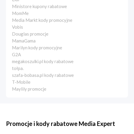
Ministore kupony rabatowe
MomMe
Media Markt kody promocyjne
Vobis
Douglas promocje
MamaGama
Marilyn kody promocyjne
G2A
megakoszulki.pl kody rabatowe
tołpa.
szafa-bobasa.pl kody rabatowe
T-Mobile
Maylily promocje
Promocje i kody rabatowe Media Expert