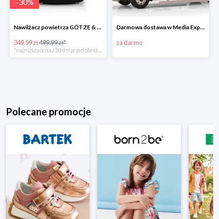
-
30
%
Nawilżacz powietrza GÖTZE & JENSEN AH201KG
Darmowa dostawa w Media Expert
349.99 zł
499.99 zł*
za darmo
*najniższa cena z 30 dni przed obniżką
Polecane promocje