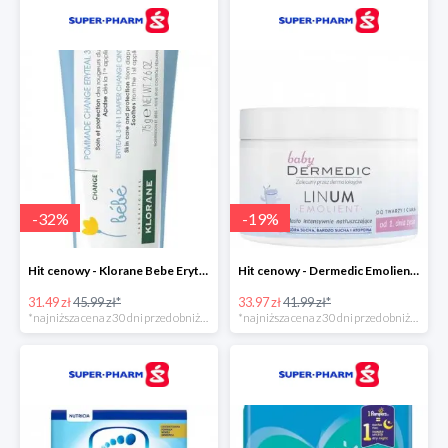
-
32
%
-
19
%
Hit cenowy - Klorane Bebe Eryteal 3w1
Hit cenowy - Dermedic Emolient Baby Linum
31.49 zł
45.99 zł*
33.97 zł
41.99 zł*
*najniższa cena z 30 dni przed obniżką
*najniższa cena z 30 dni przed obniżką