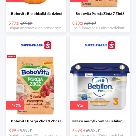
Bobovita Bio obiadki dla dzieci
Bobovita Porcja Zbóż 7 Zbóż
5.79 zł
6.99 zł*
8.28 zł
9.99 zł*
*najniższa cena z 30 dni przed obniżką
*najniższa cena z 30 dni przed obniżką
-
10
%
-
6
%
Bobovita Porcja Zbóż 3 Zboża
Mleko modyfikowane Bebilon Profutura 2, 3, 4 w promocyjnej cenie
8.99 zł
9.99 zł*
65.98 zł
69.98 zł*
*najniższa cena z 30 dni przed obniżką
*najniższa cena z 30 dni przed obniżką