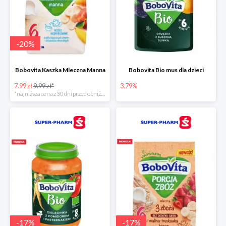
-
20
%
Bobovita Kaszka Mleczna Manna
Bobovita Bio mus dla dzieci
7.99 zł
9.99 zł*
3.79%
*najniższa cena z 30 dni przed obniżką
-
17
%
-
17
%