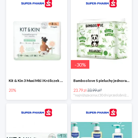
-
30
%
Kit & Kin 3 Maxi Miś i Króliczek pieluchy jednorazowe dla dzieci
Bamboolove S pieluchy jednorazowe
20%
23.79 zł
33.99 zł*
*najniższa cena z 30 dni przed obniżką