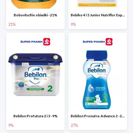
Bobovita Bio obiadki -21%
Bebiko 4 i 5 Junior Nutriflor Expert -9%
21%
9%
Bebilon Profutura 2 i 3 -9%
Bebilon Pronutra-Advance 2 -27%
9%
27%