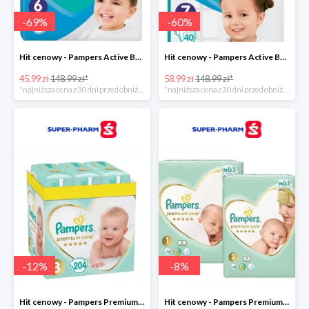
-
69
%
-
60
%
Hit cenowy - Pampers Active Baby 6
Hit cenowy - Pampers Active Baby 7
45.99 zł
148.99 zł*
58.99 zł
148.99 zł*
*najniższa cena z 30 dni przed obniżką
*najniższa cena z 30 dni przed obniżką
-
12
%
-
8
%
Hit cenowy - Pampers Premium Care 3
Hit cenowy - Pampers Premium Care 1+2