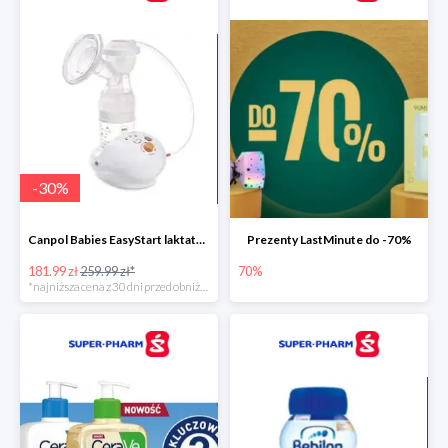
-
30
%
Canpol Babies EasyStart laktator elektryczny
Prezenty LastMinute do -70%
181.99 zł
259.99 zł*
70%
*najniższa cena z 30 dni przed obniżką