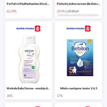
Psi Patrol Multiwitamina 30 sztuk
Pieluchy jednorazowe dla dzieci Pampers Harmonie
62.39%
29.99 zł
37.99 zł*
*najniższa cena z 30 dni przed obniżką
Weleda Baby Derma - emulsja do ciała dla niemowląt i dzieci
Mleko następne Junior 2,4,5
30%
17%