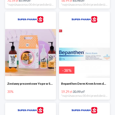
70.59 zł
87.99 zł*
58.99 zł
65.98 zł*
*najniższa cena z 30 dni przed obniżką
*najniższa cena z 30 dni przed obniżką
-
38
%
Zestawy prezentowe Yope w Super-Pharm do -30%
Bepanthen Derm Krem krem do ciała
30%
19.29 zł
30.99 zł*
*najniższa cena z 30 dni przed obniżką