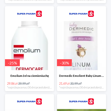
-
25
%
-
30
%
Emolium żel na ciemieniuchę
Dermedic Emolient Baby Linum żel do mycia ciała i włosów
29.86 zł
39.99 zł*
21.69 zł
30.99 zł*
*najniższa cena z 30 dni przed obniżką
*najniższa cena z 30 dni przed obniżką