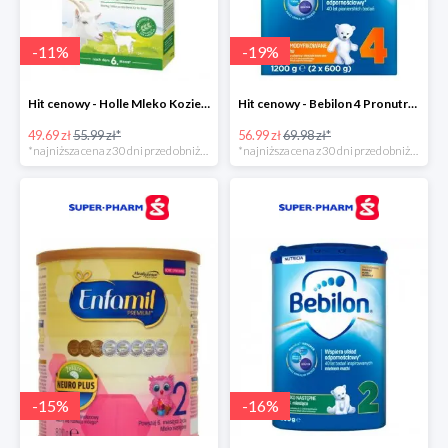
-
11
%
-
19
%
Hit cenowy - Holle Mleko Kozie 2 Bio
Hit cenowy - Bebilon 4 Pronutra-Advance
49.69 zł
55.99 zł*
56.99 zł
69.98 zł*
*najniższa cena z 30 dni przed obniżką
*najniższa cena z 30 dni przed obniżką
-
15
%
-
16
%