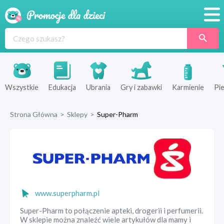
Promocje
Produkty
Sklepy
Wszystkie
Edukacja
Ubrania
Gry i zabawki
Karmienie
Pie
Blog
Strona Główna
>
Sklepy
>
Super-Pharm
Wyprawka
www.superpharm.pl
Super-Pharm to połączenie apteki, drogerii i perfumerii.
W sklepie można znaleźć wiele artykułów dla mamy i