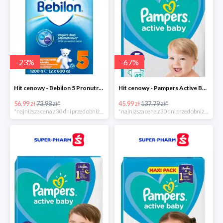
-
23
%
-
67
%
Hit cenowy - Bebilon 5 Pronutra Advance
Hit cenowy - Pampers Active Baby 5
56.99 zł
73.98 zł*
45.99 zł
137.79 zł*
*najniższa cena z 30 dni przed obniżką
*najniższa cena z 30 dni przed obniżką