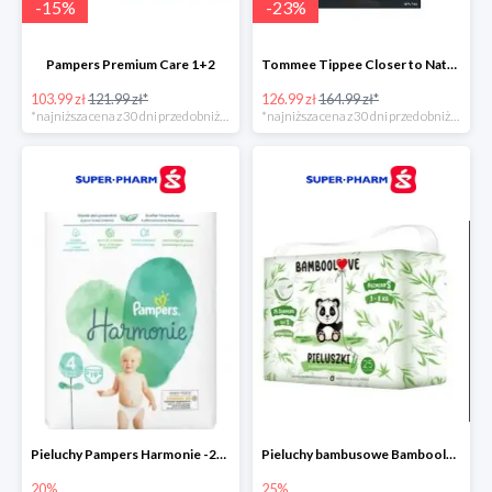
-
15
%
-
23
%
Pampers Premium Care 1+2
Tommee Tippee Closer to Nature - elektryczny podgrzewacz butelek i pokarmu
103.99 zł
121.99 zł*
126.99 zł
164.99 zł*
*najniższa cena z 30 dni przed obniżką
*najniższa cena z 30 dni przed obniżką
Pieluchy Pampers Harmonie -20%
Pieluchy bambusowe Bamboolove S -25%
20%
25%