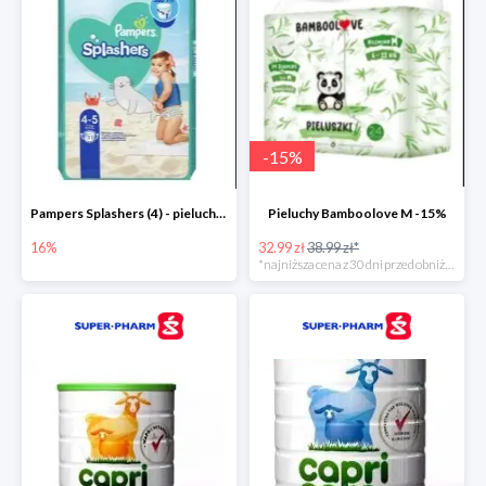
-
15
%
Pampers Splashers (4) - pieluchy jednorazowe do pływania -16%
Pieluchy Bamboolove M -15%
16%
32.99 zł
38.99 zł*
*najniższa cena z 30 dni przed obniżką