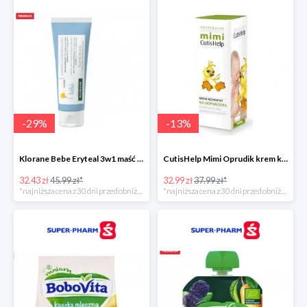
-
29
%
-
13
%
Klorane Bebe Eryteal 3w1 maść do przewijania dla dzieci
CutisHelp Mimi Oprudik krem konopny
32.43 zł
45.99 zł*
32.99 zł
37.99 zł*
*najniższa cena z 30 dni przed obniżką
*najniższa cena z 30 dni przed obniżką