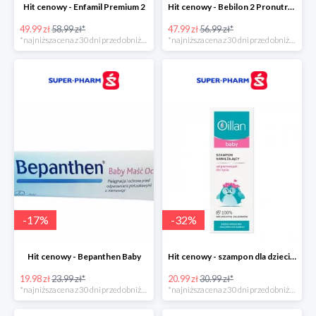
Hit cenowy - Enfamil Premium 2
Hit cenowy - Bebilon 2 Pronutra-Advance
49.99 zł
58.99 zł*
47.99 zł
56.99 zł*
*najniższa cena z 30 dni przed obniżką
*najniższa cena z 30 dni przed obniżką
-
17
%
-
32
%
Hit cenowy - Bepanthen Baby
Hit cenowy - szampon dla dzieci Oillan Baby
19.98 zł
23.99 zł*
20.99 zł
30.99 zł*
*najniższa cena z 30 dni przed obniżką
*najniższa cena z 30 dni przed obniżką