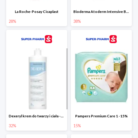
La Roche-Posay Cicaplast
Bioderma Atoderm Intensive Baume
28%
38%
Dexeryl krem do twarzy i ciała -32%
Pampers Premium Care 1 -15%
32%
15%