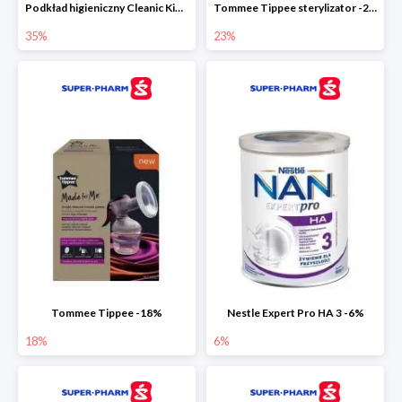
Podkład higieniczny Cleanic Kindii Pure & Soft -35%
Tommee Tippee sterylizator -23%
35%
23%
Tommee Tippee -18%
Nestle Expert Pro HA 3 -6%
18%
6%