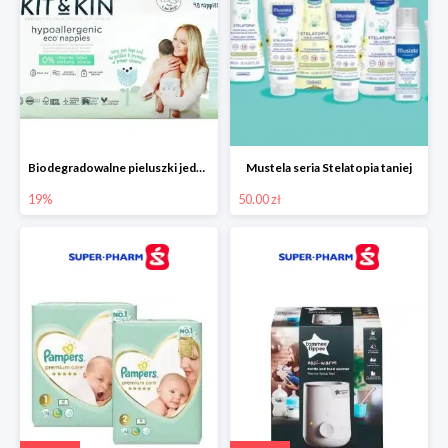
Biodegradowalne pieluszki jednorazowe -19%
Mustela seria Stelatopia taniej
19%
50.00 zł