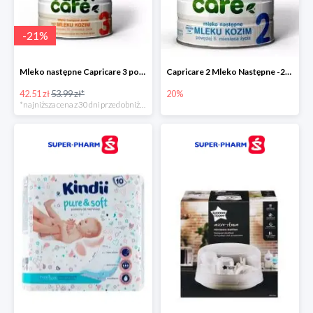
-
21
%
Mleko następne Capricare 3 powyżej 12 miesięcy 400 g
Capricare 2 Mleko Następne -20%
42.51 zł
53.99 zł*
20%
*najniższa cena z 30 dni przed obniżką