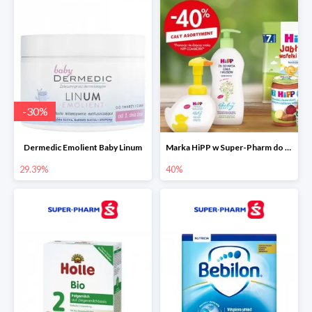
-
30
%
Dermedic Emolient Baby Linum
Marka HiPP w Super-Pharm do -40%
29.39%
40%