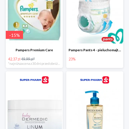
-
15
%
Pampers Premium Care
Pampers Pants 4 - pieluchomajtki dla dzieci (9-15kg)
42.37 zł
49.99 zł*
23%
*najniższa cena z 30 dni przed obniżką