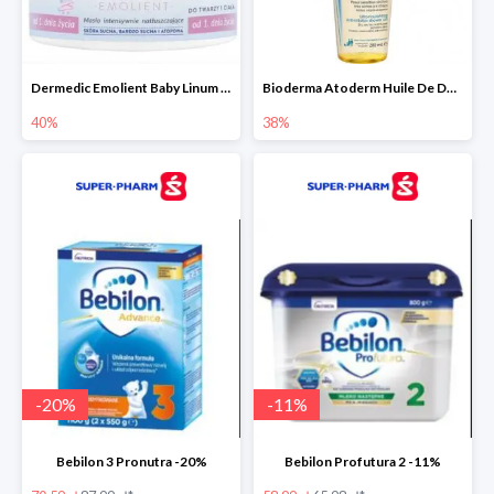
Dermedic Emolient Baby Linum 225 g
Bioderma Atoderm Huile De Douche - nawilżający olejek do kąpieli i pod prysznic
40%
38%
-
20
%
-
11
%
Bebilon 3 Pronutra -20%
Bebilon Profutura 2 -11%