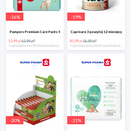
-
16
%
-
19
%
Pampers Premium Care Pants 5
Capricare 3 powyżej 12 miesięcy
53.99 zł
63.99 zł*
45.99 zł
56.99 zł*
*najniższa cena z 30 dni przed obniżką
*najniższa cena z 30 dni przed obniżką
-
20
%
-
21
%