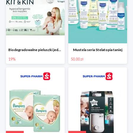
Biodegradowalne pieluszki jednorazowe -19%
Mustela seria Stelatopia taniej
19%
50.00 zł