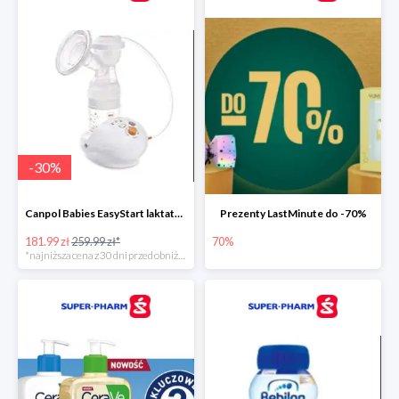
-
30
%
Canpol Babies EasyStart laktator elektryczny
Prezenty LastMinute do -70%
181.99 zł
259.99 zł*
70%
*najniższa cena z 30 dni przed obniżką