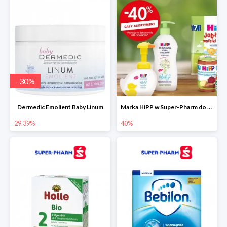
-
30
%
Dermedic Emolient Baby Linum
Marka HiPP w Super-Pharm do -40%
29.39%
40%