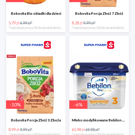
Bobovita Bio obiadki dla dzieci
Bobovita Porcja Zbóż 7 Zbóż
5.79 zł
6.99 zł*
8.28 zł
9.99 zł*
*najniższa cena z 30 dni przed obniżką
*najniższa cena z 30 dni przed obniżką
-
10
%
-
6
%
Bobovita Porcja Zbóż 3 Zboża
Mleko modyfikowane Bebilon Profutura 2, 3, 4 w promocyjnej cenie
8.99 zł
9.99 zł*
65.98 zł
69.98 zł*
*najniższa cena z 30 dni przed obniżką
*najniższa cena z 30 dni przed obniżką