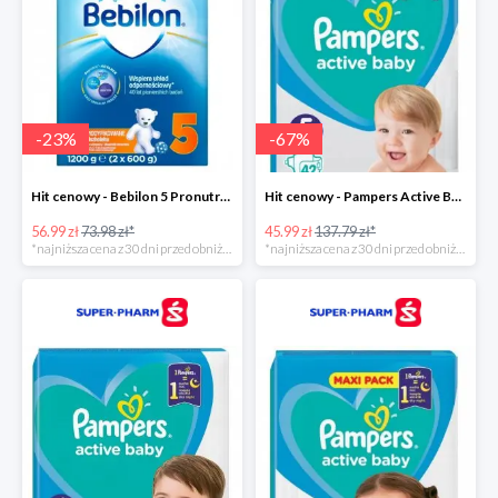
-
23
%
-
67
%
Hit cenowy - Bebilon 5 Pronutra Advance
Hit cenowy - Pampers Active Baby 5
56.99 zł
73.98 zł*
45.99 zł
137.79 zł*
*najniższa cena z 30 dni przed obniżką
*najniższa cena z 30 dni przed obniżką