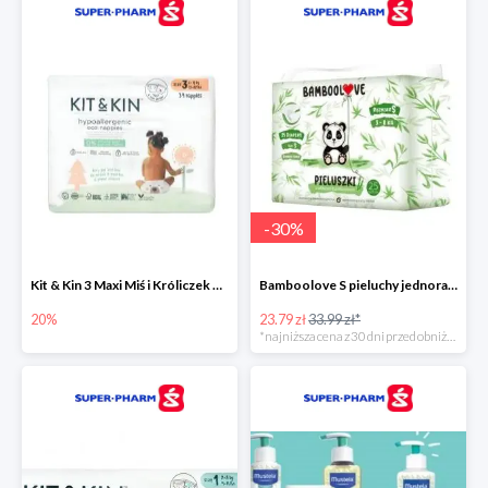
-
30
%
Kit & Kin 3 Maxi Miś i Króliczek pieluchy jednorazowe dla dzieci
Bamboolove S pieluchy jednorazowe
20%
23.79 zł
33.99 zł*
*najniższa cena z 30 dni przed obniżką