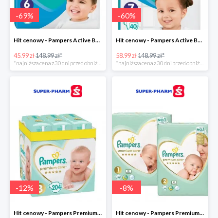
-
69
%
-
60
%
Hit cenowy - Pampers Active Baby 6
Hit cenowy - Pampers Active Baby 7
45.99 zł
148.99 zł*
58.99 zł
148.99 zł*
*najniższa cena z 30 dni przed obniżką
*najniższa cena z 30 dni przed obniżką
-
12
%
-
8
%
Hit cenowy - Pampers Premium Care 3
Hit cenowy - Pampers Premium Care 1+2