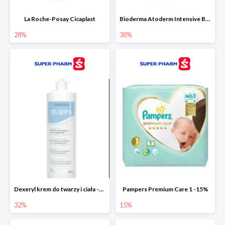
La Roche-Posay Cicaplast
Bioderma Atoderm Intensive Baume
28%
38%
Dexeryl krem do twarzy i ciała -32%
Pampers Premium Care 1 -15%
32%
15%