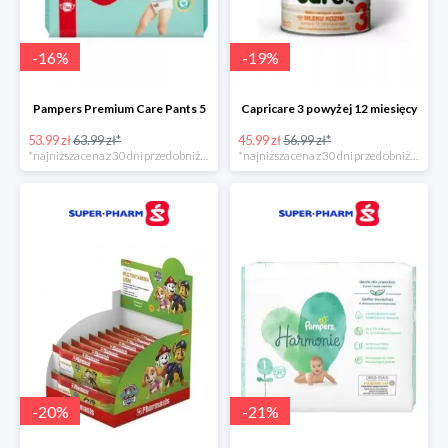
-
16
%
-
19
%
Pampers Premium Care Pants 5
Capricare 3 powyżej 12 miesięcy
53.99 zł
63.99 zł*
45.99 zł
56.99 zł*
*najniższa cena z 30 dni przed obniżką
*najniższa cena z 30 dni przed obniżką
-
20
%
-
21
%