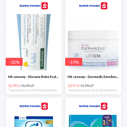
-
32
%
-
19
%
Hit cenowy - Klorane Bebe Eryteal 3w1
Hit cenowy - Dermedic Emolient Baby Linum
31.49 zł
45.99 zł*
33.97 zł
41.99 zł*
*najniższa cena z 30 dni przed obniżką
*najniższa cena z 30 dni przed obniżką