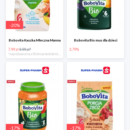
-
20
%
Bobovita Kaszka Mleczna Manna
Bobovita Bio mus dla dzieci
7.99 zł
9.99 zł*
3.79%
*najniższa cena z 30 dni przed obniżką
-
17
%
-
17
%