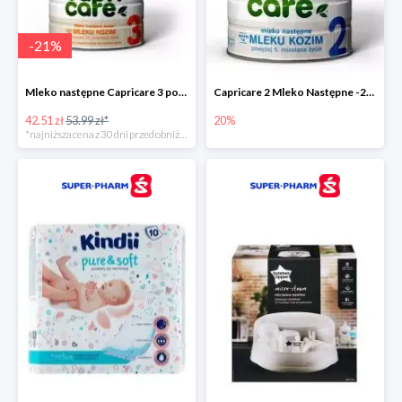
-
21
%
Mleko następne Capricare 3 powyżej 12 miesięcy 400 g
Capricare 2 Mleko Następne -20%
42.51 zł
53.99 zł*
20%
*najniższa cena z 30 dni przed obniżką