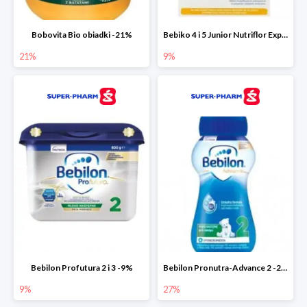
Bobovita Bio obiadki -21%
Bebiko 4 i 5 Junior Nutriflor Expert -9%
21%
9%
Bebilon Profutura 2 i 3 -9%
Bebilon Pronutra-Advance 2 -27%
9%
27%