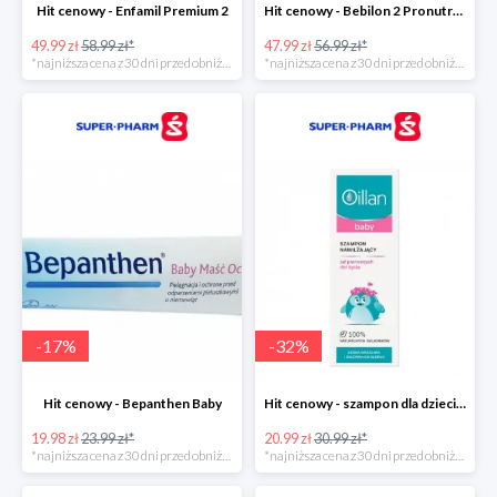
Hit cenowy - Enfamil Premium 2
Hit cenowy - Bebilon 2 Pronutra-Advance
49.99 zł
58.99 zł*
47.99 zł
56.99 zł*
*najniższa cena z 30 dni przed obniżką
*najniższa cena z 30 dni przed obniżką
-
17
%
-
32
%
Hit cenowy - Bepanthen Baby
Hit cenowy - szampon dla dzieci Oillan Baby
19.98 zł
23.99 zł*
20.99 zł
30.99 zł*
*najniższa cena z 30 dni przed obniżką
*najniższa cena z 30 dni przed obniżką