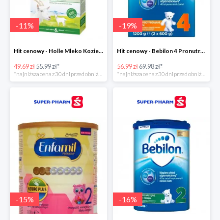
-
11
%
-
19
%
Hit cenowy - Holle Mleko Kozie 2 Bio
Hit cenowy - Bebilon 4 Pronutra-Advance
49.69 zł
55.99 zł*
56.99 zł
69.98 zł*
*najniższa cena z 30 dni przed obniżką
*najniższa cena z 30 dni przed obniżką
-
15
%
-
16
%