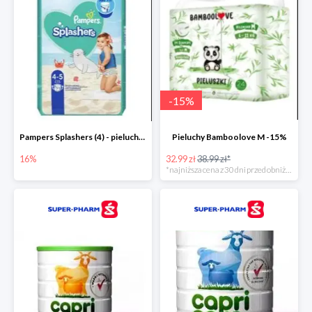
-
15
%
Pampers Splashers (4) - pieluchy jednorazowe do pływania -16%
Pieluchy Bamboolove M -15%
16%
32.99 zł
38.99 zł*
*najniższa cena z 30 dni przed obniżką