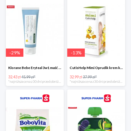
-
29
%
-
13
%
Klorane Bebe Eryteal 3w1 maść do przewijania dla dzieci
CutisHelp Mimi Oprudik krem konopny
32.43 zł
45.99 zł*
32.99 zł
37.99 zł*
*najniższa cena z 30 dni przed obniżką
*najniższa cena z 30 dni przed obniżką