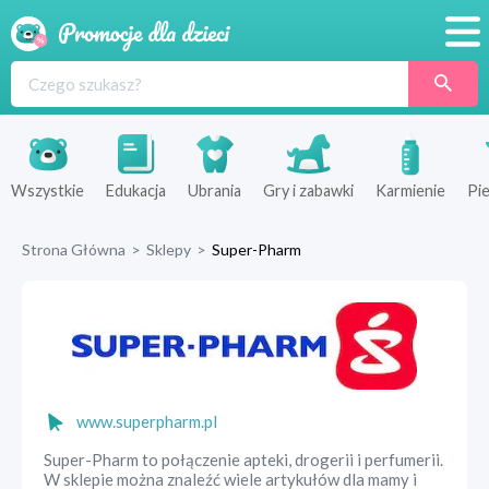
Promocje
Produkty
Sklepy
Wszystkie
Edukacja
Ubrania
Gry i zabawki
Karmienie
Pie
Blog
Strona Główna
>
Sklepy
>
Super-Pharm
Wyprawka
www.superpharm.pl
Super-Pharm to połączenie apteki, drogerii i perfumerii.
W sklepie można znaleźć wiele artykułów dla mamy i