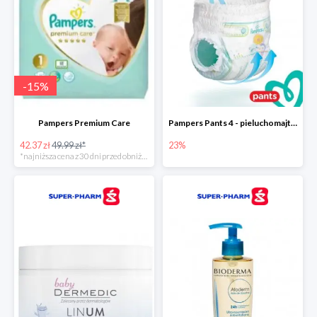
-
15
%
Pampers Premium Care
Pampers Pants 4 - pieluchomajtki dla dzieci (9-15kg)
42.37 zł
49.99 zł*
23%
*najniższa cena z 30 dni przed obniżką