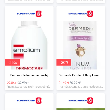
-
25
%
-
30
%
Emolium żel na ciemieniuchę
Dermedic Emolient Baby Linum żel do mycia ciała i włosów
29.86 zł
39.99 zł*
21.69 zł
30.99 zł*
*najniższa cena z 30 dni przed obniżką
*najniższa cena z 30 dni przed obniżką