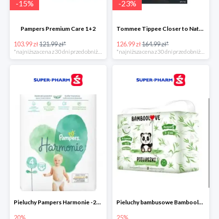
-
15
%
-
23
%
Pampers Premium Care 1+2
Tommee Tippee Closer to Nature - elektryczny podgrzewacz butelek i pokarmu
103.99 zł
121.99 zł*
126.99 zł
164.99 zł*
*najniższa cena z 30 dni przed obniżką
*najniższa cena z 30 dni przed obniżką
Pieluchy Pampers Harmonie -20%
Pieluchy bambusowe Bamboolove S -25%
20%
25%