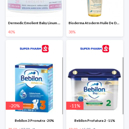
Dermedic Emolient Baby Linum 225 g
Bioderma Atoderm Huile De Douche - nawilżający olejek do kąpieli i pod prysznic
40%
38%
-
20
%
-
11
%
Bebilon 3 Pronutra -20%
Bebilon Profutura 2 -11%