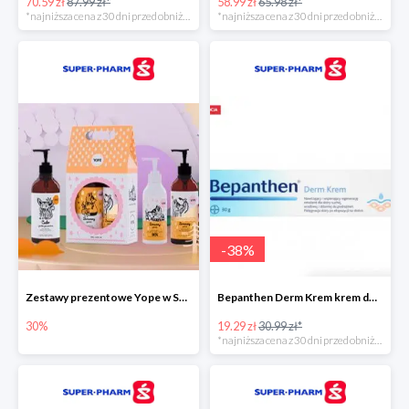
70.59 zł
87.99 zł*
58.99 zł
65.98 zł*
*najniższa cena z 30 dni przed obniżką
*najniższa cena z 30 dni przed obniżką
-
38
%
Zestawy prezentowe Yope w Super-Pharm do -30%
Bepanthen Derm Krem krem do ciała
30%
19.29 zł
30.99 zł*
*najniższa cena z 30 dni przed obniżką