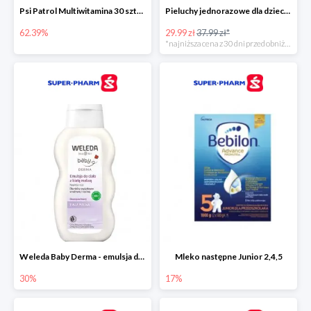
Psi Patrol Multiwitamina 30 sztuk
Pieluchy jednorazowe dla dzieci Pampers Harmonie
62.39%
29.99 zł
37.99 zł*
*najniższa cena z 30 dni przed obniżką
Weleda Baby Derma - emulsja do ciała dla niemowląt i dzieci
Mleko następne Junior 2,4,5
30%
17%