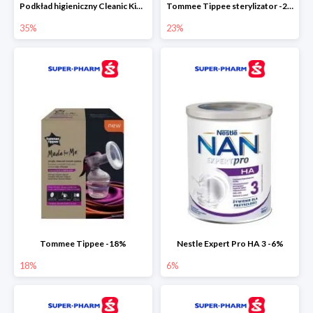
Podkład higieniczny Cleanic Kindii Pure & Soft -35%
Tommee Tippee sterylizator -23%
35%
23%
Tommee Tippee -18%
Nestle Expert Pro HA 3 -6%
18%
6%