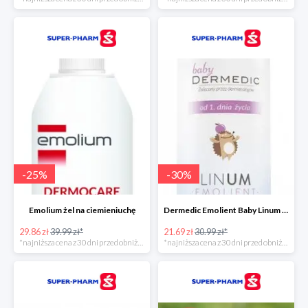
-
25
%
-
30
%
Emolium żel na ciemieniuchę
Dermedic Emolient Baby Linum żel do mycia ciała i włosów
29.86 zł
39.99 zł*
21.69 zł
30.99 zł*
*najniższa cena z 30 dni przed obniżką
*najniższa cena z 30 dni przed obniżką