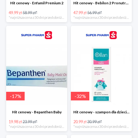
Hit cenowy - Enfamil Premium 2
Hit cenowy - Bebilon 2 Pronutra-Advance
49.99 zł
58.99 zł*
47.99 zł
56.99 zł*
*najniższa cena z 30 dni przed obniżką
*najniższa cena z 30 dni przed obniżką
-
17
%
-
32
%
Hit cenowy - Bepanthen Baby
Hit cenowy - szampon dla dzieci Oillan Baby
19.98 zł
23.99 zł*
20.99 zł
30.99 zł*
*najniższa cena z 30 dni przed obniżką
*najniższa cena z 30 dni przed obniżką