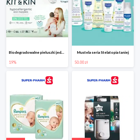
Biodegradowalne pieluszki jednorazowe -19%
Mustela seria Stelatopia taniej
19%
50.00 zł