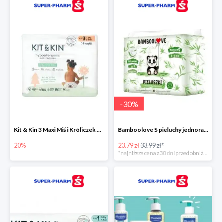
-
30
%
Kit & Kin 3 Maxi Miś i Króliczek pieluchy jednorazowe dla dzieci
Bamboolove S pieluchy jednorazowe
20%
23.79 zł
33.99 zł*
*najniższa cena z 30 dni przed obniżką