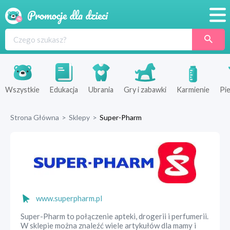
Promocje
Produkty
Sklepy
Wszystkie
Edukacja
Ubrania
Gry i zabawki
Karmienie
Pie
Blog
Strona Główna
>
Sklepy
>
Super-Pharm
Wyprawka
www.superpharm.pl
Super-Pharm to połączenie apteki, drogerii i perfumerii.
W sklepie można znaleźć wiele artykułów dla mamy i