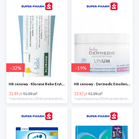
-
32
%
-
19
%
Hit cenowy - Klorane Bebe Eryteal 3w1
Hit cenowy - Dermedic Emolient Baby Linum
31.49 zł
45.99 zł*
33.97 zł
41.99 zł*
*najniższa cena z 30 dni przed obniżką
*najniższa cena z 30 dni przed obniżką