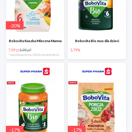
-
20
%
Bobovita Kaszka Mleczna Manna
Bobovita Bio mus dla dzieci
7.99 zł
9.99 zł*
3.79%
*najniższa cena z 30 dni przed obniżką
-
17
%
-
17
%