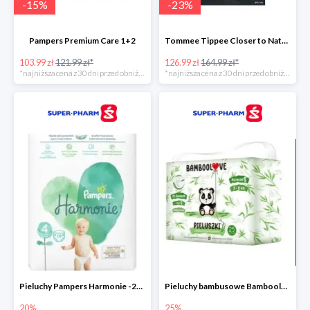
-
15
%
-
23
%
Pampers Premium Care 1+2
Tommee Tippee Closer to Nature - elektryczny podgrzewacz butelek i pokarmu
103.99 zł
121.99 zł*
126.99 zł
164.99 zł*
*najniższa cena z 30 dni przed obniżką
*najniższa cena z 30 dni przed obniżką
Pieluchy Pampers Harmonie -20%
Pieluchy bambusowe Bamboolove S -25%
20%
25%