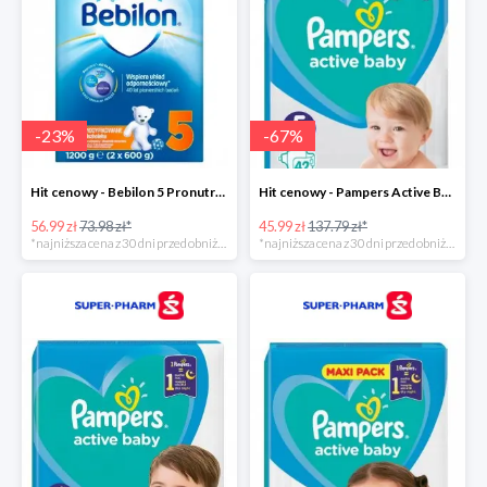
-
23
%
-
67
%
Hit cenowy - Bebilon 5 Pronutra Advance
Hit cenowy - Pampers Active Baby 5
56.99 zł
73.98 zł*
45.99 zł
137.79 zł*
*najniższa cena z 30 dni przed obniżką
*najniższa cena z 30 dni przed obniżką