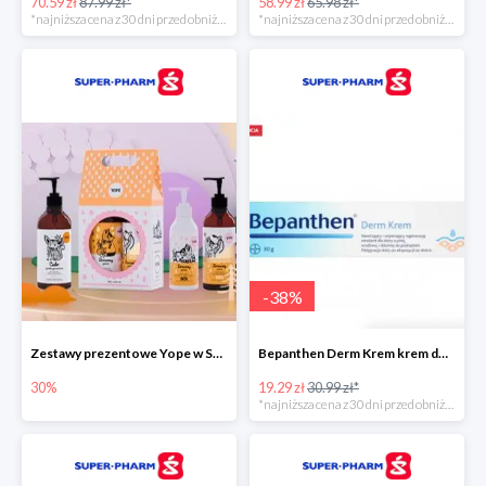
70.59 zł
87.99 zł*
58.99 zł
65.98 zł*
*najniższa cena z 30 dni przed obniżką
*najniższa cena z 30 dni przed obniżką
-
38
%
Zestawy prezentowe Yope w Super-Pharm do -30%
Bepanthen Derm Krem krem do ciała
30%
19.29 zł
30.99 zł*
*najniższa cena z 30 dni przed obniżką