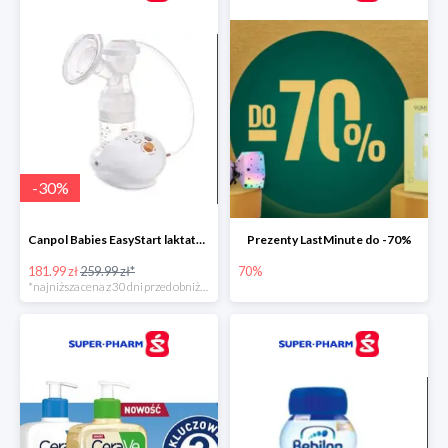
-
30
%
Canpol Babies EasyStart laktator elektryczny
Prezenty LastMinute do -70%
181.99 zł
259.99 zł*
70%
*najniższa cena z 30 dni przed obniżką