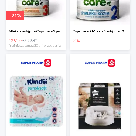
-
21
%
Mleko następne Capricare 3 powyżej 12 miesięcy 400 g
Capricare 2 Mleko Następne -20%
42.51 zł
53.99 zł*
20%
*najniższa cena z 30 dni przed obniżką