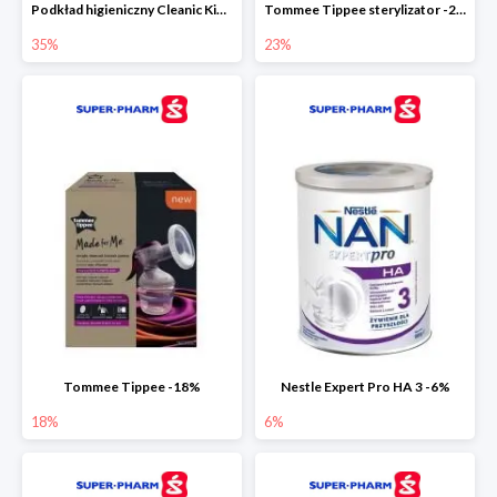
Podkład higieniczny Cleanic Kindii Pure & Soft -35%
Tommee Tippee sterylizator -23%
35%
23%
Tommee Tippee -18%
Nestle Expert Pro HA 3 -6%
18%
6%