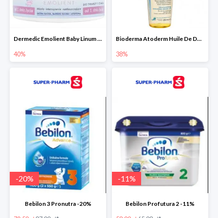
Dermedic Emolient Baby Linum 225 g
Bioderma Atoderm Huile De Douche - nawilżający olejek do kąpieli i pod prysznic
40%
38%
-
20
%
-
11
%
Bebilon 3 Pronutra -20%
Bebilon Profutura 2 -11%