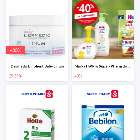
-
30
%
Dermedic Emolient Baby Linum
Marka HiPP w Super-Pharm do -40%
29.39%
40%