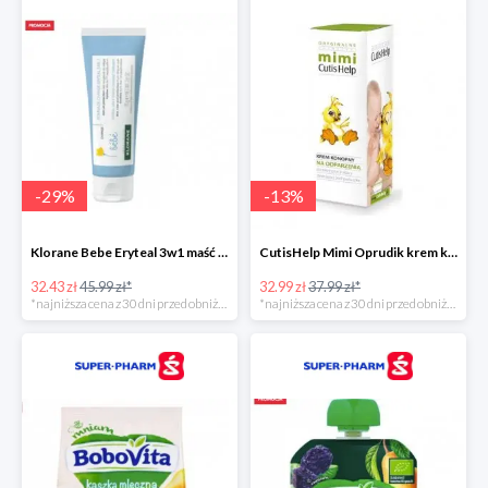
-
29
%
-
13
%
Klorane Bebe Eryteal 3w1 maść do przewijania dla dzieci
CutisHelp Mimi Oprudik krem konopny
32.43 zł
45.99 zł*
32.99 zł
37.99 zł*
*najniższa cena z 30 dni przed obniżką
*najniższa cena z 30 dni przed obniżką