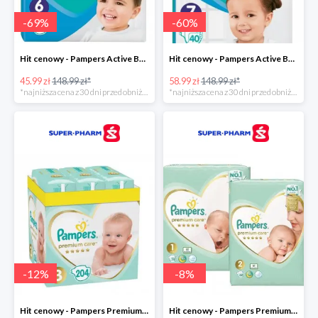
-
69
%
-
60
%
Hit cenowy - Pampers Active Baby 6
Hit cenowy - Pampers Active Baby 7
45.99 zł
148.99 zł*
58.99 zł
148.99 zł*
*najniższa cena z 30 dni przed obniżką
*najniższa cena z 30 dni przed obniżką
-
12
%
-
8
%
Hit cenowy - Pampers Premium Care 3
Hit cenowy - Pampers Premium Care 1+2