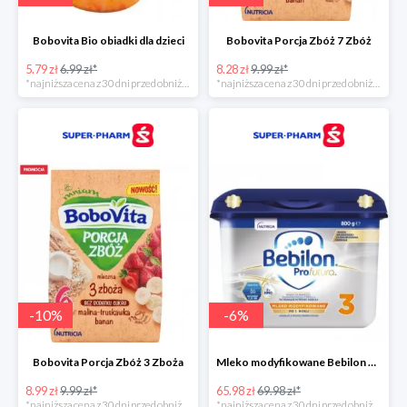
Bobovita Bio obiadki dla dzieci
Bobovita Porcja Zbóż 7 Zbóż
5.79 zł
6.99 zł*
8.28 zł
9.99 zł*
*najniższa cena z 30 dni przed obniżką
*najniższa cena z 30 dni przed obniżką
-
10
%
-
6
%
Bobovita Porcja Zbóż 3 Zboża
Mleko modyfikowane Bebilon Profutura 2, 3, 4 w promocyjnej cenie
8.99 zł
9.99 zł*
65.98 zł
69.98 zł*
*najniższa cena z 30 dni przed obniżką
*najniższa cena z 30 dni przed obniżką