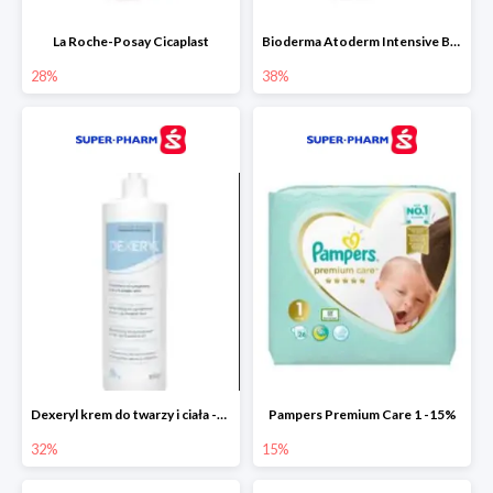
La Roche-Posay Cicaplast
Bioderma Atoderm Intensive Baume
28%
38%
Dexeryl krem do twarzy i ciała -32%
Pampers Premium Care 1 -15%
32%
15%