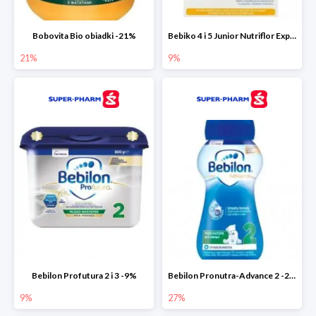
Bobovita Bio obiadki -21%
Bebiko 4 i 5 Junior Nutriflor Expert -9%
21%
9%
Bebilon Profutura 2 i 3 -9%
Bebilon Pronutra-Advance 2 -27%
9%
27%