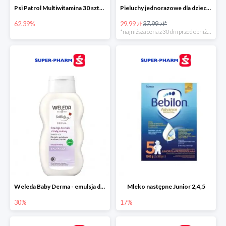
Psi Patrol Multiwitamina 30 sztuk
Pieluchy jednorazowe dla dzieci Pampers Harmonie
62.39%
29.99 zł
37.99 zł*
*najniższa cena z 30 dni przed obniżką
Weleda Baby Derma - emulsja do ciała dla niemowląt i dzieci
Mleko następne Junior 2,4,5
30%
17%