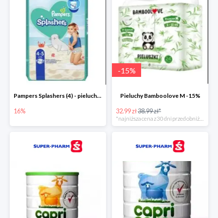
-
15
%
Pampers Splashers (4) - pieluchy jednorazowe do pływania -16%
Pieluchy Bamboolove M -15%
16%
32.99 zł
38.99 zł*
*najniższa cena z 30 dni przed obniżką