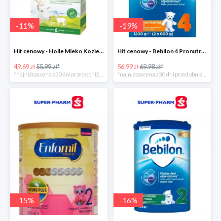
-
11
%
-
19
%
Hit cenowy - Holle Mleko Kozie 2 Bio
Hit cenowy - Bebilon 4 Pronutra-Advance
49.69 zł
55.99 zł*
56.99 zł
69.98 zł*
*najniższa cena z 30 dni przed obniżką
*najniższa cena z 30 dni przed obniżką
-
15
%
-
16
%