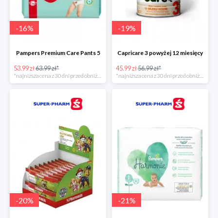
-
16
%
-
19
%
Pampers Premium Care Pants 5
Capricare 3 powyżej 12 miesięcy
53.99 zł
63.99 zł*
45.99 zł
56.99 zł*
*najniższa cena z 30 dni przed obniżką
*najniższa cena z 30 dni przed obniżką
-
20
%
-
21
%