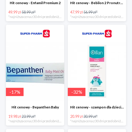
Hit cenowy - Enfamil Premium 2
Hit cenowy - Bebilon 2 Pronutra-Advance
49.99 zł
58.99 zł*
47.99 zł
56.99 zł*
*najniższa cena z 30 dni przed obniżką
*najniższa cena z 30 dni przed obniżką
-
17
%
-
32
%
Hit cenowy - Bepanthen Baby
Hit cenowy - szampon dla dzieci Oillan Baby
19.98 zł
23.99 zł*
20.99 zł
30.99 zł*
*najniższa cena z 30 dni przed obniżką
*najniższa cena z 30 dni przed obniżką