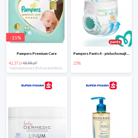
-
15
%
Pampers Premium Care
Pampers Pants 4 - pieluchomajtki dla dzieci (9-15kg)
42.37 zł
49.99 zł*
23%
*najniższa cena z 30 dni przed obniżką