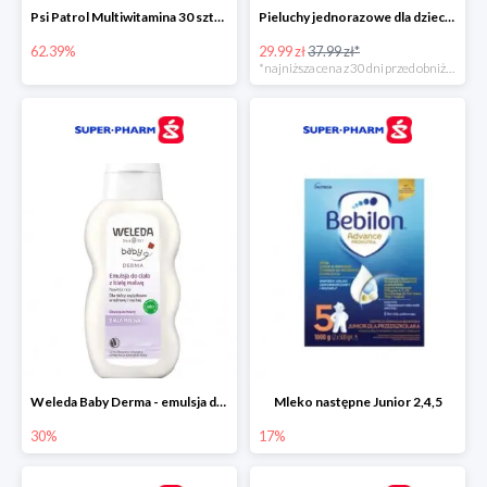
Psi Patrol Multiwitamina 30 sztuk
Pieluchy jednorazowe dla dzieci Pampers Harmonie
62.39%
29.99 zł
37.99 zł*
*najniższa cena z 30 dni przed obniżką
Weleda Baby Derma - emulsja do ciała dla niemowląt i dzieci
Mleko następne Junior 2,4,5
30%
17%