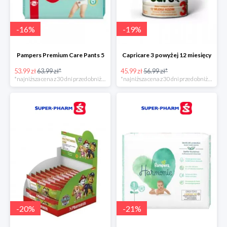
-
16
%
-
19
%
Pampers Premium Care Pants 5
Capricare 3 powyżej 12 miesięcy
53.99 zł
63.99 zł*
45.99 zł
56.99 zł*
*najniższa cena z 30 dni przed obniżką
*najniższa cena z 30 dni przed obniżką
-
20
%
-
21
%