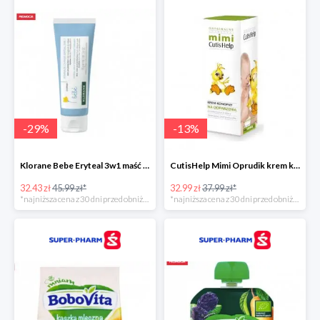
-
29
%
-
13
%
Klorane Bebe Eryteal 3w1 maść do przewijania dla dzieci
CutisHelp Mimi Oprudik krem konopny
32.43 zł
45.99 zł*
32.99 zł
37.99 zł*
*najniższa cena z 30 dni przed obniżką
*najniższa cena z 30 dni przed obniżką