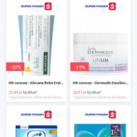
-
32
%
-
19
%
Hit cenowy - Klorane Bebe Eryteal 3w1
Hit cenowy - Dermedic Emolient Baby Linum
31.49 zł
45.99 zł*
33.97 zł
41.99 zł*
*najniższa cena z 30 dni przed obniżką
*najniższa cena z 30 dni przed obniżką