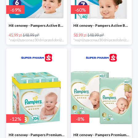
-
69
%
-
60
%
Hit cenowy - Pampers Active Baby 6
Hit cenowy - Pampers Active Baby 7
45.99 zł
148.99 zł*
58.99 zł
148.99 zł*
*najniższa cena z 30 dni przed obniżką
*najniższa cena z 30 dni przed obniżką
-
12
%
-
8
%
Hit cenowy - Pampers Premium Care 3
Hit cenowy - Pampers Premium Care 1+2