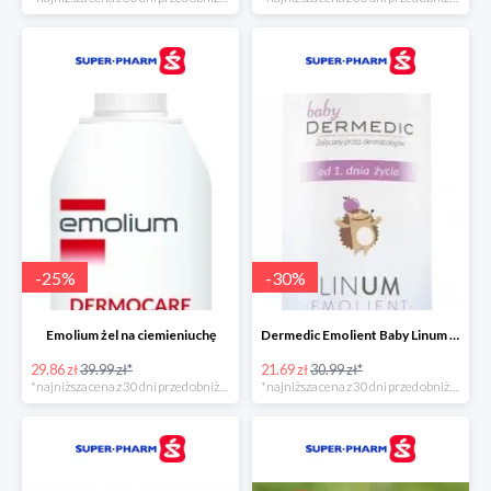
-
25
%
-
30
%
Emolium żel na ciemieniuchę
Dermedic Emolient Baby Linum żel do mycia ciała i włosów
29.86 zł
39.99 zł*
21.69 zł
30.99 zł*
*najniższa cena z 30 dni przed obniżką
*najniższa cena z 30 dni przed obniżką