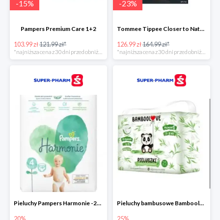
-
15
%
-
23
%
Pampers Premium Care 1+2
Tommee Tippee Closer to Nature - elektryczny podgrzewacz butelek i pokarmu
103.99 zł
121.99 zł*
126.99 zł
164.99 zł*
*najniższa cena z 30 dni przed obniżką
*najniższa cena z 30 dni przed obniżką
Pieluchy Pampers Harmonie -20%
Pieluchy bambusowe Bamboolove S -25%
20%
25%