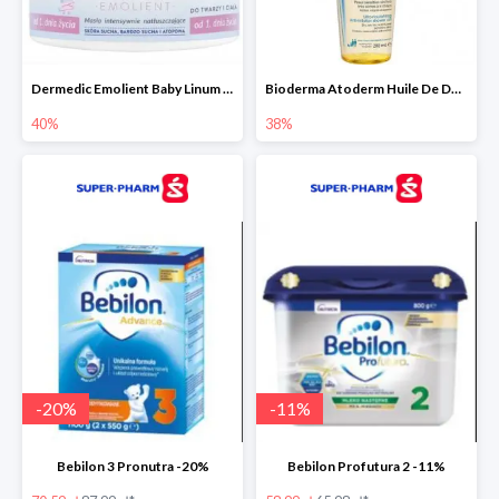
Dermedic Emolient Baby Linum 225 g
Bioderma Atoderm Huile De Douche - nawilżający olejek do kąpieli i pod prysznic
40%
38%
-
20
%
-
11
%
Bebilon 3 Pronutra -20%
Bebilon Profutura 2 -11%