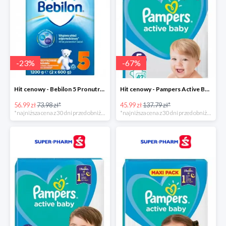
-
23
%
-
67
%
Hit cenowy - Bebilon 5 Pronutra Advance
Hit cenowy - Pampers Active Baby 5
56.99 zł
73.98 zł*
45.99 zł
137.79 zł*
*najniższa cena z 30 dni przed obniżką
*najniższa cena z 30 dni przed obniżką