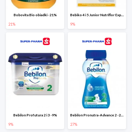
Bobovita Bio obiadki -21%
Bebiko 4 i 5 Junior Nutriflor Expert -9%
21%
9%
Bebilon Profutura 2 i 3 -9%
Bebilon Pronutra-Advance 2 -27%
9%
27%