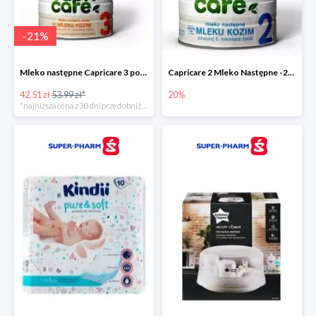
-
21
%
Mleko następne Capricare 3 powyżej 12 miesięcy 400 g
Capricare 2 Mleko Następne -20%
42.51 zł
53.99 zł*
20%
*najniższa cena z 30 dni przed obniżką