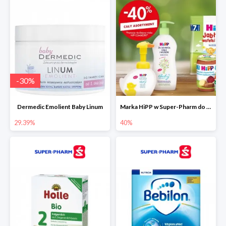
-
30
%
Dermedic Emolient Baby Linum
Marka HiPP w Super-Pharm do -40%
29.39%
40%