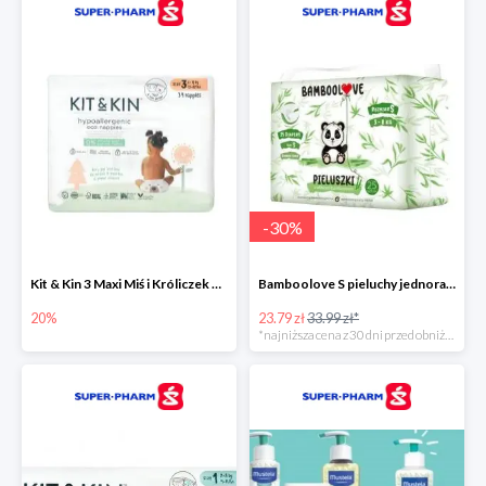
-
30
%
Kit & Kin 3 Maxi Miś i Króliczek pieluchy jednorazowe dla dzieci
Bamboolove S pieluchy jednorazowe
20%
23.79 zł
33.99 zł*
*najniższa cena z 30 dni przed obniżką