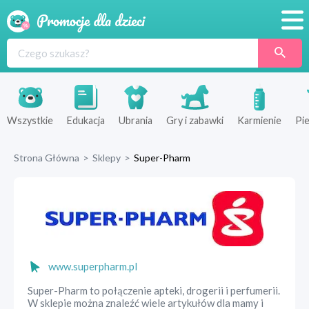
Promocje
Produkty
Sklepy
Wszystkie
Edukacja
Ubrania
Gry i zabawki
Karmienie
Pie
Blog
Strona Główna
>
Sklepy
>
Super-Pharm
Wyprawka
www.superpharm.pl
Super-Pharm to połączenie apteki, drogerii i perfumerii.
W sklepie można znaleźć wiele artykułów dla mamy i