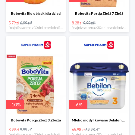
Bobovita Bio obiadki dla dzieci
Bobovita Porcja Zbóż 7 Zbóż
5.79 zł
6.99 zł*
8.28 zł
9.99 zł*
*najniższa cena z 30 dni przed obniżką
*najniższa cena z 30 dni przed obniżką
-
10
%
-
6
%
Bobovita Porcja Zbóż 3 Zboża
Mleko modyfikowane Bebilon Profutura 2, 3, 4 w promocyjnej cenie
8.99 zł
9.99 zł*
65.98 zł
69.98 zł*
*najniższa cena z 30 dni przed obniżką
*najniższa cena z 30 dni przed obniżką