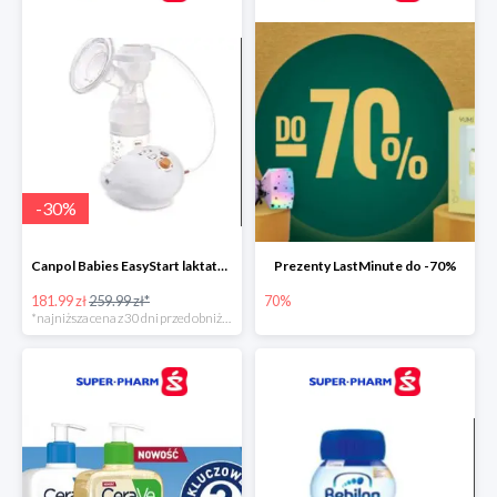
-
30
%
Canpol Babies EasyStart laktator elektryczny
Prezenty LastMinute do -70%
181.99 zł
259.99 zł*
70%
*najniższa cena z 30 dni przed obniżką