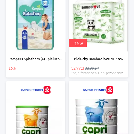
-
15
%
Pampers Splashers (4) - pieluchy jednorazowe do pływania -16%
Pieluchy Bamboolove M -15%
16%
32.99 zł
38.99 zł*
*najniższa cena z 30 dni przed obniżką