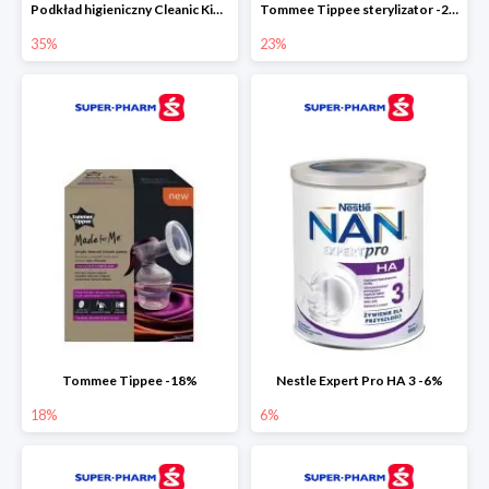
Podkład higieniczny Cleanic Kindii Pure & Soft -35%
Tommee Tippee sterylizator -23%
35%
23%
Tommee Tippee -18%
Nestle Expert Pro HA 3 -6%
18%
6%