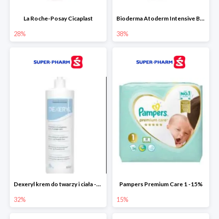
La Roche-Posay Cicaplast
Bioderma Atoderm Intensive Baume
28%
38%
Dexeryl krem do twarzy i ciała -32%
Pampers Premium Care 1 -15%
32%
15%