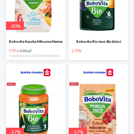
-
20
%
Bobovita Kaszka Mleczna Manna
Bobovita Bio mus dla dzieci
7.99 zł
9.99 zł*
3.79%
*najniższa cena z 30 dni przed obniżką
-
17
%
-
17
%