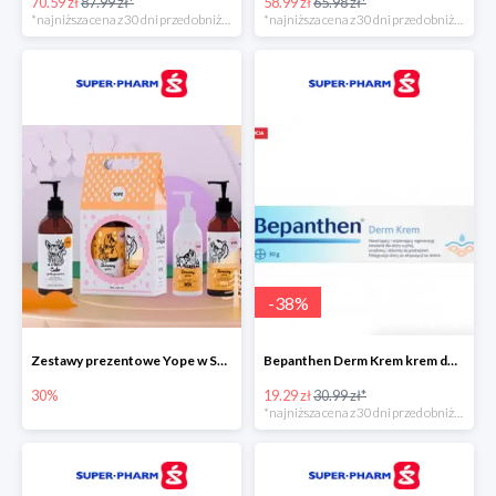
70.59 zł
87.99 zł*
58.99 zł
65.98 zł*
*najniższa cena z 30 dni przed obniżką
*najniższa cena z 30 dni przed obniżką
-
38
%
Zestawy prezentowe Yope w Super-Pharm do -30%
Bepanthen Derm Krem krem do ciała
30%
19.29 zł
30.99 zł*
*najniższa cena z 30 dni przed obniżką