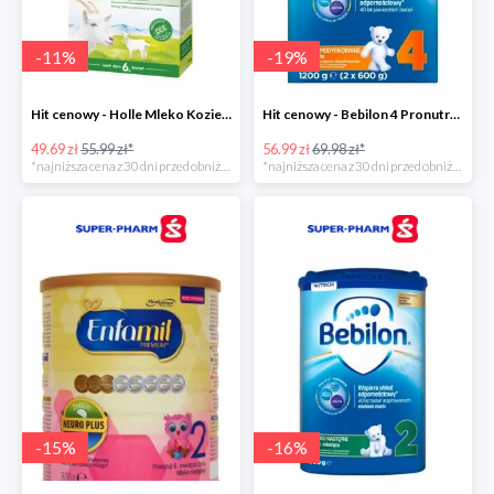
-
11
%
-
19
%
Hit cenowy - Holle Mleko Kozie 2 Bio
Hit cenowy - Bebilon 4 Pronutra-Advance
49.69 zł
55.99 zł*
56.99 zł
69.98 zł*
*najniższa cena z 30 dni przed obniżką
*najniższa cena z 30 dni przed obniżką
-
15
%
-
16
%