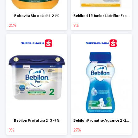
Bobovita Bio obiadki -21%
Bebiko 4 i 5 Junior Nutriflor Expert -9%
21%
9%
Bebilon Profutura 2 i 3 -9%
Bebilon Pronutra-Advance 2 -27%
9%
27%