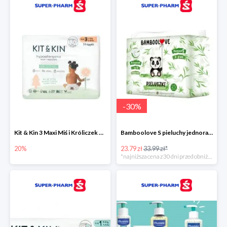
-
30
%
Kit & Kin 3 Maxi Miś i Króliczek pieluchy jednorazowe dla dzieci
Bamboolove S pieluchy jednorazowe
20%
23.79 zł
33.99 zł*
*najniższa cena z 30 dni przed obniżką