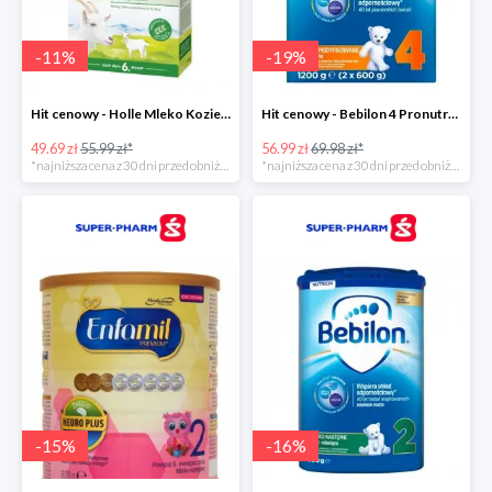
-
11
%
-
19
%
Hit cenowy - Holle Mleko Kozie 2 Bio
Hit cenowy - Bebilon 4 Pronutra-Advance
49.69 zł
55.99 zł*
56.99 zł
69.98 zł*
*najniższa cena z 30 dni przed obniżką
*najniższa cena z 30 dni przed obniżką
-
15
%
-
16
%