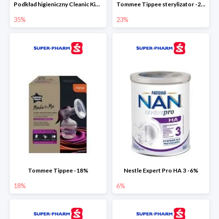
Podkład higieniczny Cleanic Kindii Pure & Soft -35%
Tommee Tippee sterylizator -23%
35%
23%
Tommee Tippee -18%
Nestle Expert Pro HA 3 -6%
18%
6%