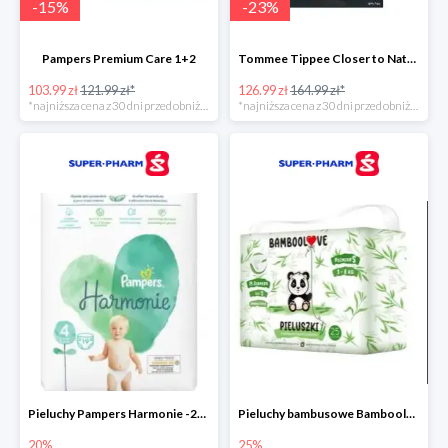
-
15
%
-
23
%
Pampers Premium Care 1+2
Tommee Tippee Closer to Nature - elektryczny podgrzewacz butelek i pokarmu
103.99 zł
121.99 zł*
126.99 zł
164.99 zł*
*najniższa cena z 30 dni przed obniżką
*najniższa cena z 30 dni przed obniżką
Pieluchy Pampers Harmonie -20%
Pieluchy bambusowe Bamboolove S -25%
20%
25%