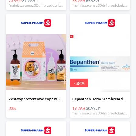
70.59 zł
87.99 zł*
58.99 zł
65.98 zł*
*najniższa cena z 30 dni przed obniżką
*najniższa cena z 30 dni przed obniżką
-
38
%
Zestawy prezentowe Yope w Super-Pharm do -30%
Bepanthen Derm Krem krem do ciała
30%
19.29 zł
30.99 zł*
*najniższa cena z 30 dni przed obniżką