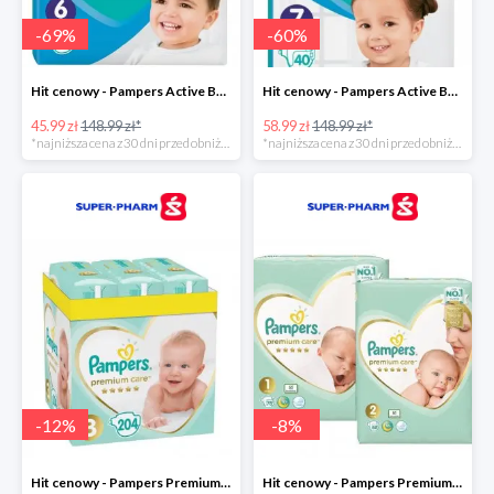
-
69
%
-
60
%
Hit cenowy - Pampers Active Baby 6
Hit cenowy - Pampers Active Baby 7
45.99 zł
148.99 zł*
58.99 zł
148.99 zł*
*najniższa cena z 30 dni przed obniżką
*najniższa cena z 30 dni przed obniżką
-
12
%
-
8
%
Hit cenowy - Pampers Premium Care 3
Hit cenowy - Pampers Premium Care 1+2