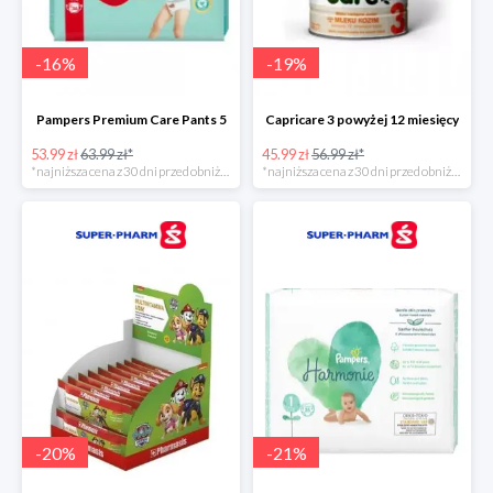
-
16
%
-
19
%
Pampers Premium Care Pants 5
Capricare 3 powyżej 12 miesięcy
53.99 zł
63.99 zł*
45.99 zł
56.99 zł*
*najniższa cena z 30 dni przed obniżką
*najniższa cena z 30 dni przed obniżką
-
20
%
-
21
%