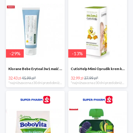
-
29
%
-
13
%
Klorane Bebe Eryteal 3w1 maść do przewijania dla dzieci
CutisHelp Mimi Oprudik krem konopny
32.43 zł
45.99 zł*
32.99 zł
37.99 zł*
*najniższa cena z 30 dni przed obniżką
*najniższa cena z 30 dni przed obniżką