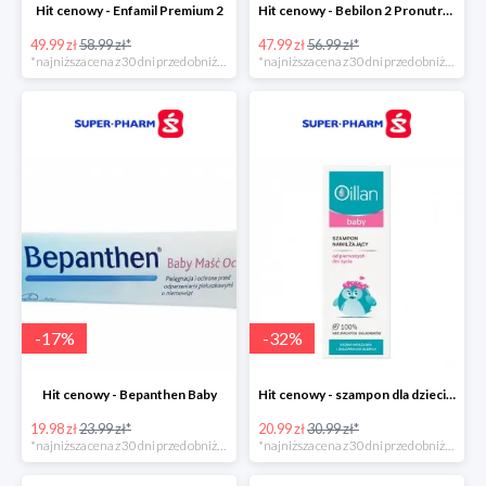
Hit cenowy - Enfamil Premium 2
Hit cenowy - Bebilon 2 Pronutra-Advance
49.99 zł
58.99 zł*
47.99 zł
56.99 zł*
*najniższa cena z 30 dni przed obniżką
*najniższa cena z 30 dni przed obniżką
-
17
%
-
32
%
Hit cenowy - Bepanthen Baby
Hit cenowy - szampon dla dzieci Oillan Baby
19.98 zł
23.99 zł*
20.99 zł
30.99 zł*
*najniższa cena z 30 dni przed obniżką
*najniższa cena z 30 dni przed obniżką