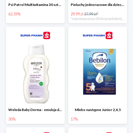
Psi Patrol Multiwitamina 30 sztuk
Pieluchy jednorazowe dla dzieci Pampers Harmonie
62.39%
29.99 zł
37.99 zł*
*najniższa cena z 30 dni przed obniżką
Weleda Baby Derma - emulsja do ciała dla niemowląt i dzieci
Mleko następne Junior 2,4,5
30%
17%