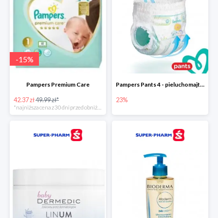
-
15
%
Pampers Premium Care
Pampers Pants 4 - pieluchomajtki dla dzieci (9-15kg)
42.37 zł
49.99 zł*
23%
*najniższa cena z 30 dni przed obniżką