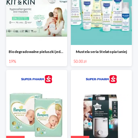
Biodegradowalne pieluszki jednorazowe -19%
Mustela seria Stelatopia taniej
19%
50.00 zł