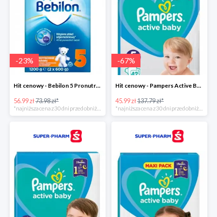
-
23
%
-
67
%
Hit cenowy - Bebilon 5 Pronutra Advance
Hit cenowy - Pampers Active Baby 5
56.99 zł
73.98 zł*
45.99 zł
137.79 zł*
*najniższa cena z 30 dni przed obniżką
*najniższa cena z 30 dni przed obniżką