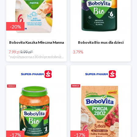
-
20
%
Bobovita Kaszka Mleczna Manna
Bobovita Bio mus dla dzieci
7.99 zł
9.99 zł*
3.79%
*najniższa cena z 30 dni przed obniżką
-
17
%
-
17
%