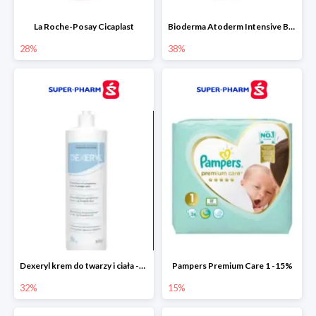
La Roche-Posay Cicaplast
Bioderma Atoderm Intensive Baume
28%
38%
Dexeryl krem do twarzy i ciała -32%
Pampers Premium Care 1 -15%
32%
15%