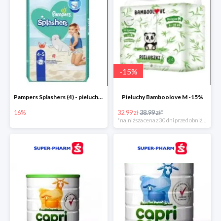
-
15
%
Pampers Splashers (4) - pieluchy jednorazowe do pływania -16%
Pieluchy Bamboolove M -15%
16%
32.99 zł
38.99 zł*
*najniższa cena z 30 dni przed obniżką