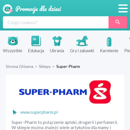
Promocje
Produkty
Sklepy
Wszystkie
Edukacja
Ubrania
Gry i zabawki
Karmienie
Pie
Blog
Strona Główna
>
Sklepy
>
Super-Pharm
Wyprawka
www.superpharm.pl
Super-Pharm to połączenie apteki, drogerii i perfumerii.
W sklepie można znaleźć wiele artykułów dla mamy i