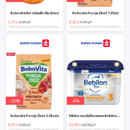
Bobovita Bio obiadki dla dzieci
Bobovita Porcja Zbóż 7 Zbóż
5.79 zł
6.99 zł*
8.28 zł
9.99 zł*
*najniższa cena z 30 dni przed obniżką
*najniższa cena z 30 dni przed obniżką
-
10
%
-
6
%
Bobovita Porcja Zbóż 3 Zboża
Mleko modyfikowane Bebilon Profutura 2, 3, 4 w promocyjnej cenie
8.99 zł
9.99 zł*
65.98 zł
69.98 zł*
*najniższa cena z 30 dni przed obniżką
*najniższa cena z 30 dni przed obniżką