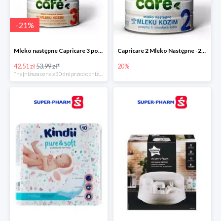
-
21
%
Mleko następne Capricare 3 powyżej 12 miesięcy 400 g
Capricare 2 Mleko Następne -20%
42.51 zł
53.99 zł*
20%
*najniższa cena z 30 dni przed obniżką