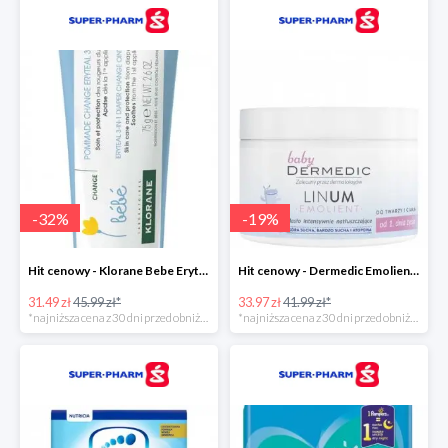
-
32
%
-
19
%
Hit cenowy - Klorane Bebe Eryteal 3w1
Hit cenowy - Dermedic Emolient Baby Linum
31.49 zł
45.99 zł*
33.97 zł
41.99 zł*
*najniższa cena z 30 dni przed obniżką
*najniższa cena z 30 dni przed obniżką