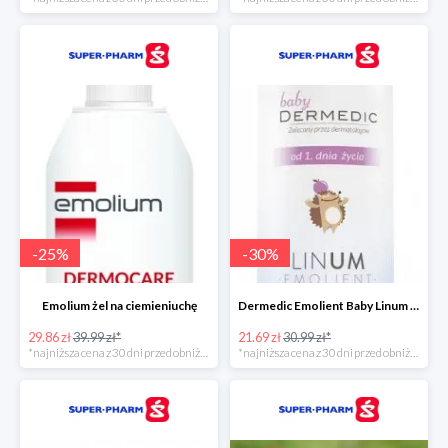
-
25
%
-
30
%
Emolium żel na ciemieniuchę
Dermedic Emolient Baby Linum żel do mycia ciała i włosów
29.86 zł
39.99 zł*
21.69 zł
30.99 zł*
*najniższa cena z 30 dni przed obniżką
*najniższa cena z 30 dni przed obniżką