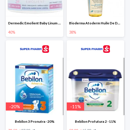
Dermedic Emolient Baby Linum 225 g
Bioderma Atoderm Huile De Douche - nawilżający olejek do kąpieli i pod prysznic
40%
38%
-
20
%
-
11
%
Bebilon 3 Pronutra -20%
Bebilon Profutura 2 -11%