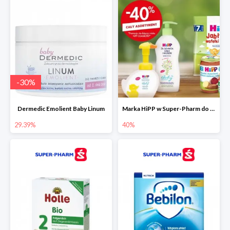
-
30
%
Dermedic Emolient Baby Linum
Marka HiPP w Super-Pharm do -40%
29.39%
40%