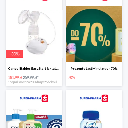
-
30
%
Canpol Babies EasyStart laktator elektryczny
Prezenty LastMinute do -70%
181.99 zł
259.99 zł*
70%
*najniższa cena z 30 dni przed obniżką