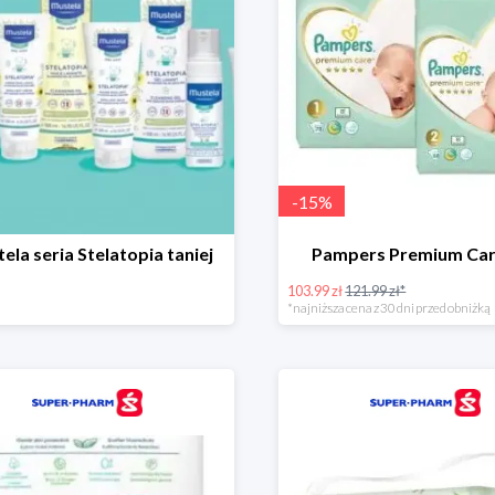
-
15
%
ela seria Stelatopia taniej
Pampers Premium Car
103.99 zł
121.99 zł*
*najniższa cena z 30 dni przed obniżką