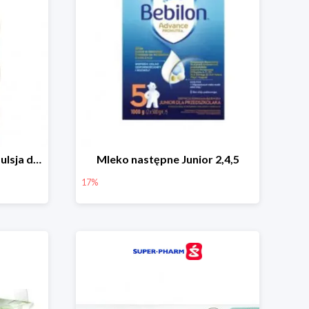
Weleda Baby Derma - emulsja do ciała dla niemowląt i dzieci
Mleko następne Junior 2,4,5
17%