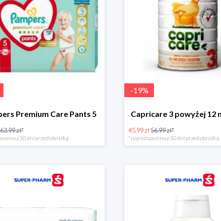
-
19
%
ers Premium Care Pants 5
Capricare 3 powyżej 12 
63.99 zł*
45.99 zł
56.99 zł*
a cena z 30 dni przed obniżką
*najniższa cena z 30 dni przed obniżką