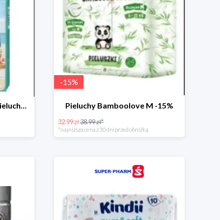
-
15
%
Pampers Splashers (4) - pieluchy jednorazowe do pływania -16%
Pieluchy Bamboolove M -15%
32.99 zł
38.99 zł*
*najniższa cena z 30 dni przed obniżką