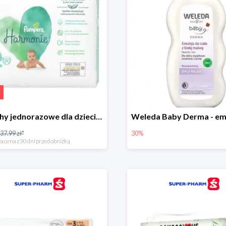
Pieluchy jednorazowe dla dzieci Pampers Harmonie
37.99 zł*
30%
a cena z 30 dni przed obniżką