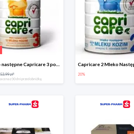
Mleko następne Capricare 3 powyżej 12 miesięcy 400 g
53.99 zł*
20%
a cena z 30 dni przed obniżką