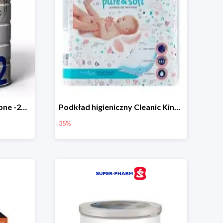
Capricare 2 Mleko Następne -20%
Podkład higieniczny Cleanic Kindii Pure & Soft -35%
35%