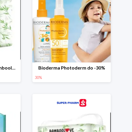
Pieluchy bambusowe Bamboolove S -25%
Bioderma Photoderm do -30%
30%