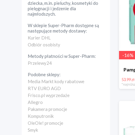
dziecka, m.in. pieluchy, kosmetyki do
pielęgnacji i jedzenie dla
najmłodszych.
W sklepie
Super-Pharm
dostępne są
następujące metody dostawy:
Kurier DHL
Odbiór osobisty
-
16
%
Metody płatności w
Super-Pharm
:
Przelewy24
Pamp
Podobne sklepy:
53.99 zł
Media Markt kody rabatowe
*najniższ
RTV EURO AGD
Frisco.pl wyprzedaże
Allegro
Pakamera promocje
Komputronik
OleOle! promocje
Smyk