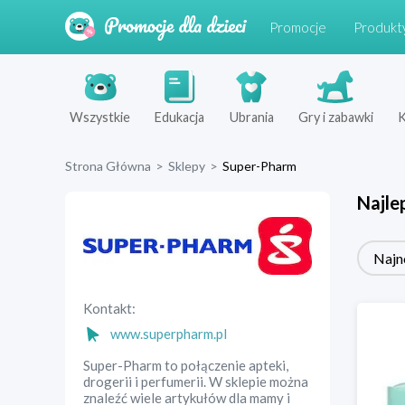
Promocje
Produkt
Wszystkie
Edukacja
Ubrania
Gry i zabawki
K
Strona Główna
>
Sklepy
>
Super-Pharm
Najle
Najn
Kontakt:
www.superpharm.pl
Super-Pharm to połączenie apteki,
drogerii i perfumerii. W sklepie można
znaleźć wiele artykułów dla mamy i