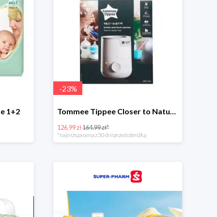
-
23
%
e 1+2
Tommee Tippee Closer to Nature - elektryczny podgrzewacz butelek i pokarmu
126.99 zł
164.99 zł*
*najniższa cena z 30 dni przed obniżką