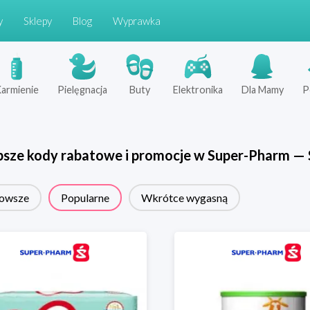
y
Sklepy
Blog
Wyprawka
armienie
Pielęgnacja
Buty
Elektronika
Dla Mamy
P
psze kody rabatowe i promocje w
Super-Pharm
—
owsze
Popularne
Wkrótce wygasną