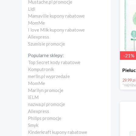
Mustache.pl promocje
Lidl
Mamaville kupony rabatowe
MomMe
I love Milk kupony rabatowe
Aliexpress
Szumisie promocje
Popularne sklepy:
-
21
%
Top Secret kody rabatowe
Komputronik
merlin.pl wyprzedaże
29.99 zł
MomMe
*najniższ
Marilyn promocje
iELM
nazwa.pl promocje
Aliexpress
Philips promocje
Smyk
Kinderkraft kupony rabatowe