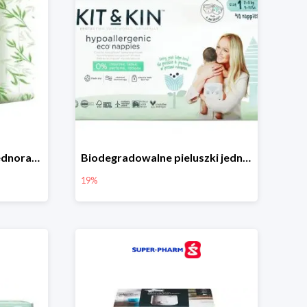
Bamboolove S pieluchy jednorazowe
Biodegradowalne pieluszki jednorazowe -19%
19%