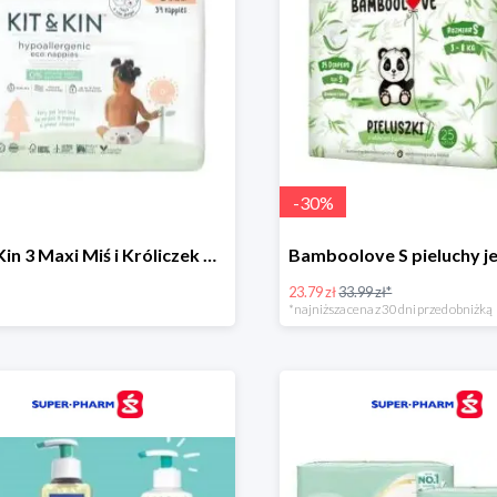
-
30
%
Kit & Kin 3 Maxi Miś i Króliczek pieluchy jednorazowe dla dzieci
23.79 zł
33.99 zł*
*najniższa cena z 30 dni przed obniżką