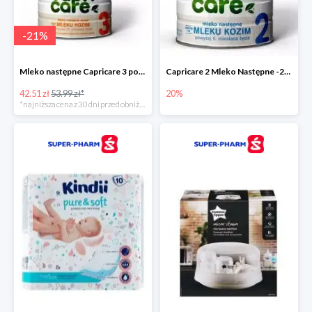
-
21
%
Mleko następne Capricare 3 powyżej 12 miesięcy 400 g
Capricare 2 Mleko Następne -20%
42.51 zł
53.99 zł*
20%
*najniższa cena z 30 dni przed obniżką