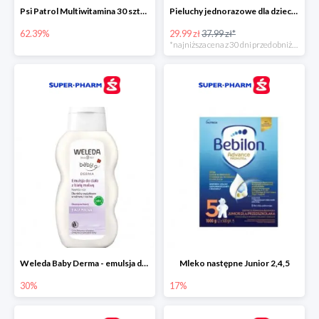
Psi Patrol Multiwitamina 30 sztuk
Pieluchy jednorazowe dla dzieci Pampers Harmonie
62.39%
29.99 zł
37.99 zł*
*najniższa cena z 30 dni przed obniżką
Weleda Baby Derma - emulsja do ciała dla niemowląt i dzieci
Mleko następne Junior 2,4,5
30%
17%