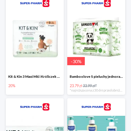
-
30
%
Kit & Kin 3 Maxi Miś i Króliczek pieluchy jednorazowe dla dzieci
Bamboolove S pieluchy jednorazowe
20%
23.79 zł
33.99 zł*
*najniższa cena z 30 dni przed obniżką