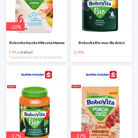
-
20
%
Bobovita Kaszka Mleczna Manna
Bobovita Bio mus dla dzieci
7.99 zł
9.99 zł*
3.79%
*najniższa cena z 30 dni przed obniżką
-
17
%
-
17
%