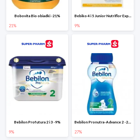
Bobovita Bio obiadki -21%
Bebiko 4 i 5 Junior Nutriflor Expert -9%
21%
9%
Bebilon Profutura 2 i 3 -9%
Bebilon Pronutra-Advance 2 -27%
9%
27%