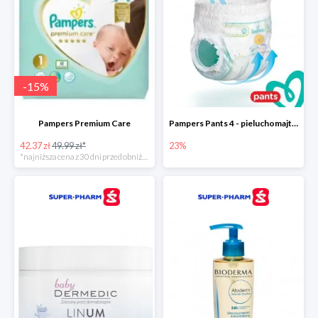
-
15
%
Pampers Premium Care
Pampers Pants 4 - pieluchomajtki dla dzieci (9-15kg)
42.37 zł
49.99 zł*
23%
*najniższa cena z 30 dni przed obniżką