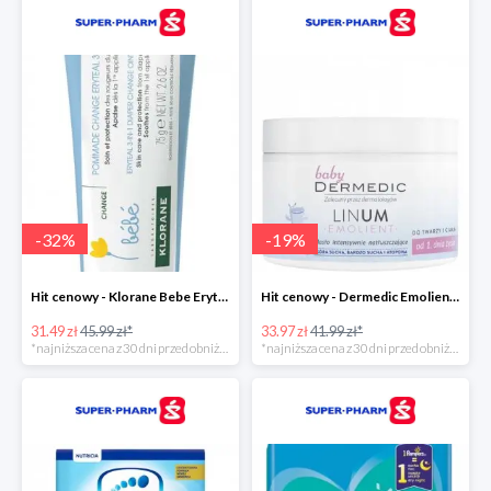
-
32
%
-
19
%
Hit cenowy - Klorane Bebe Eryteal 3w1
Hit cenowy - Dermedic Emolient Baby Linum
31.49 zł
45.99 zł*
33.97 zł
41.99 zł*
*najniższa cena z 30 dni przed obniżką
*najniższa cena z 30 dni przed obniżką