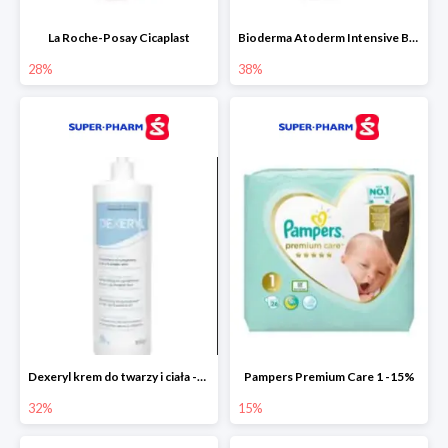
La Roche-Posay Cicaplast
Bioderma Atoderm Intensive Baume
28%
38%
Dexeryl krem do twarzy i ciała -32%
Pampers Premium Care 1 -15%
32%
15%