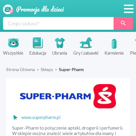
Promocje
Produkty
Sklepy
Wszystkie
Edukacja
Ubrania
Gry i zabawki
Karmienie
Pie
Blog
Strona Główna
>
Sklepy
>
Super-Pharm
Wyprawka
www.superpharm.pl
Super-Pharm to połączenie apteki, drogerii i perfumerii.
W sklepie można znaleźć wiele artykułów dla mamy i