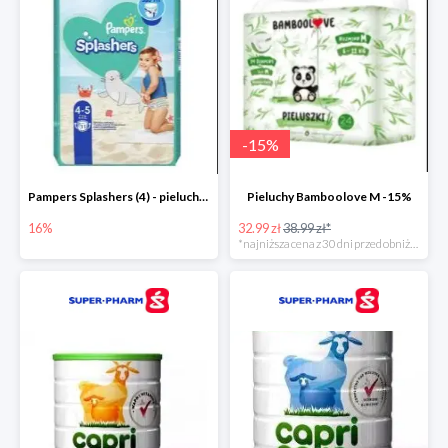
-
15
%
Pampers Splashers (4) - pieluchy jednorazowe do pływania -16%
Pieluchy Bamboolove M -15%
16%
32.99 zł
38.99 zł*
*najniższa cena z 30 dni przed obniżką