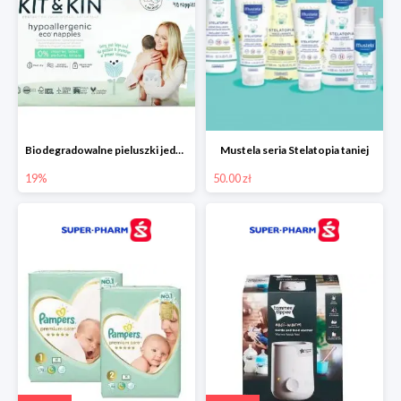
Biodegradowalne pieluszki jednorazowe -19%
Mustela seria Stelatopia taniej
19%
50.00 zł