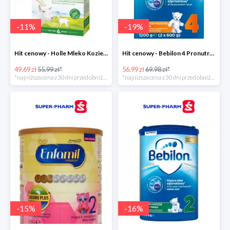
-
11
%
-
19
%
Hit cenowy - Holle Mleko Kozie 2 Bio
Hit cenowy - Bebilon 4 Pronutra-Advance
49.69 zł
55.99 zł*
56.99 zł
69.98 zł*
*najniższa cena z 30 dni przed obniżką
*najniższa cena z 30 dni przed obniżką
-
15
%
-
16
%