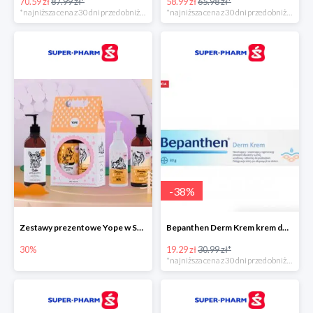
70.59 zł
87.99 zł*
58.99 zł
65.98 zł*
*najniższa cena z 30 dni przed obniżką
*najniższa cena z 30 dni przed obniżką
-
38
%
Zestawy prezentowe Yope w Super-Pharm do -30%
Bepanthen Derm Krem krem do ciała
30%
19.29 zł
30.99 zł*
*najniższa cena z 30 dni przed obniżką