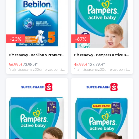
-
23
%
-
67
%
Hit cenowy - Bebilon 5 Pronutra Advance
Hit cenowy - Pampers Active Baby 5
56.99 zł
73.98 zł*
45.99 zł
137.79 zł*
*najniższa cena z 30 dni przed obniżką
*najniższa cena z 30 dni przed obniżką