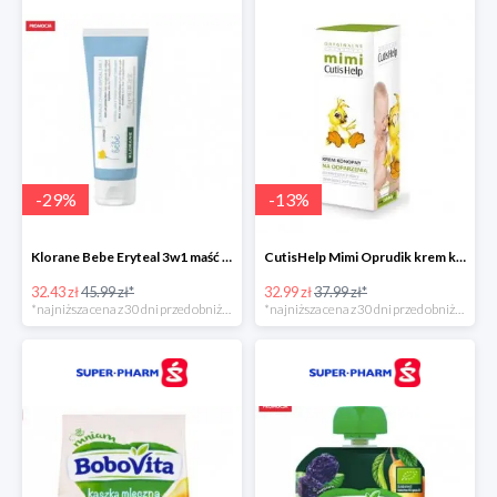
-
29
%
-
13
%
Klorane Bebe Eryteal 3w1 maść do przewijania dla dzieci
CutisHelp Mimi Oprudik krem konopny
32.43 zł
45.99 zł*
32.99 zł
37.99 zł*
*najniższa cena z 30 dni przed obniżką
*najniższa cena z 30 dni przed obniżką