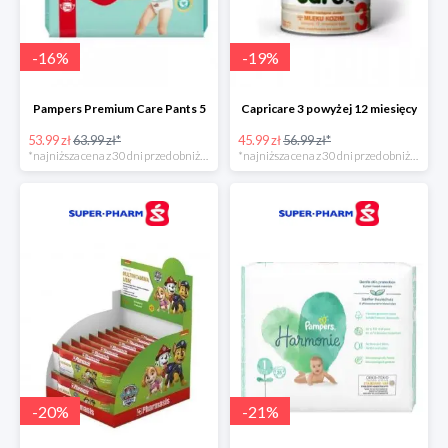
-
16
%
-
19
%
Pampers Premium Care Pants 5
Capricare 3 powyżej 12 miesięcy
53.99 zł
63.99 zł*
45.99 zł
56.99 zł*
*najniższa cena z 30 dni przed obniżką
*najniższa cena z 30 dni przed obniżką
-
20
%
-
21
%