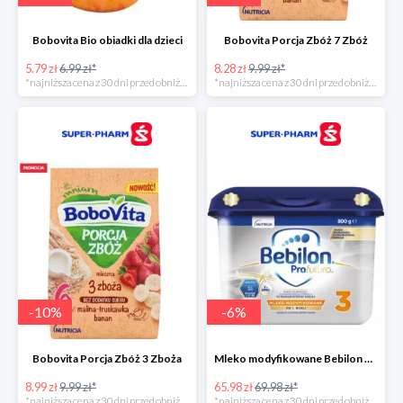
Bobovita Bio obiadki dla dzieci
Bobovita Porcja Zbóż 7 Zbóż
5.79 zł
6.99 zł*
8.28 zł
9.99 zł*
*najniższa cena z 30 dni przed obniżką
*najniższa cena z 30 dni przed obniżką
-
10
%
-
6
%
Bobovita Porcja Zbóż 3 Zboża
Mleko modyfikowane Bebilon Profutura 2, 3, 4 w promocyjnej cenie
8.99 zł
9.99 zł*
65.98 zł
69.98 zł*
*najniższa cena z 30 dni przed obniżką
*najniższa cena z 30 dni przed obniżką