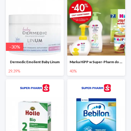
-
30
%
Dermedic Emolient Baby Linum
Marka HiPP w Super-Pharm do -40%
29.39%
40%