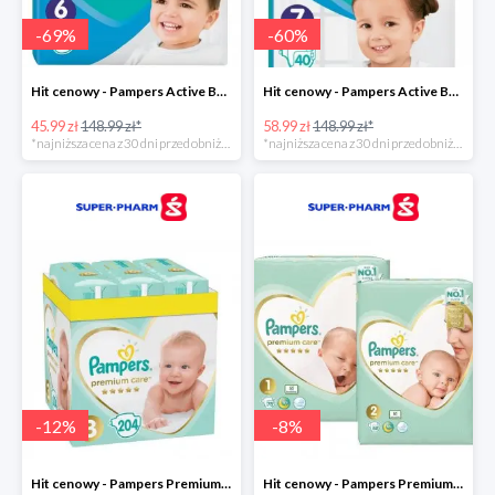
-
69
%
-
60
%
Hit cenowy - Pampers Active Baby 6
Hit cenowy - Pampers Active Baby 7
45.99 zł
148.99 zł*
58.99 zł
148.99 zł*
*najniższa cena z 30 dni przed obniżką
*najniższa cena z 30 dni przed obniżką
-
12
%
-
8
%
Hit cenowy - Pampers Premium Care 3
Hit cenowy - Pampers Premium Care 1+2