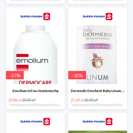
-
25
%
-
30
%
Emolium żel na ciemieniuchę
Dermedic Emolient Baby Linum żel do mycia ciała i włosów
29.86 zł
39.99 zł*
21.69 zł
30.99 zł*
*najniższa cena z 30 dni przed obniżką
*najniższa cena z 30 dni przed obniżką