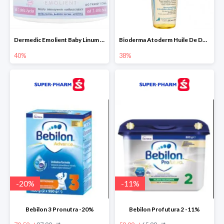
Dermedic Emolient Baby Linum 225 g
Bioderma Atoderm Huile De Douche - nawilżający olejek do kąpieli i pod prysznic
40%
38%
-
20
%
-
11
%
Bebilon 3 Pronutra -20%
Bebilon Profutura 2 -11%