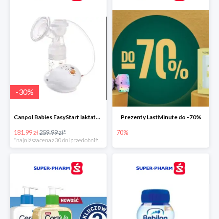
-
30
%
Canpol Babies EasyStart laktator elektryczny
Prezenty LastMinute do -70%
181.99 zł
259.99 zł*
70%
*najniższa cena z 30 dni przed obniżką