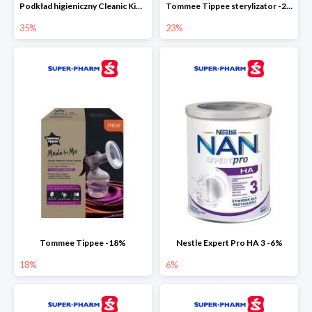
Podkład higieniczny Cleanic Kindii Pure & Soft -35%
Tommee Tippee sterylizator -23%
35%
23%
Tommee Tippee -18%
Nestle Expert Pro HA 3 -6%
18%
6%