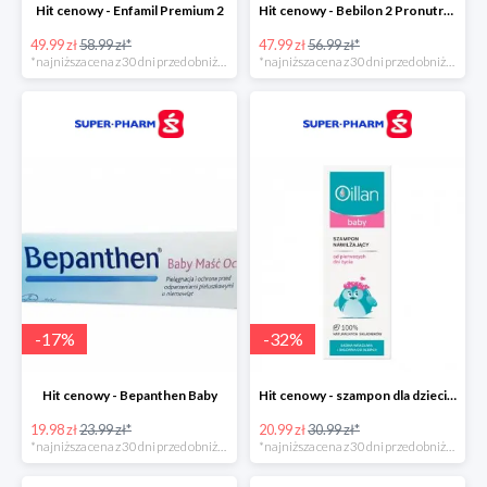
Hit cenowy - Enfamil Premium 2
Hit cenowy - Bebilon 2 Pronutra-Advance
49.99 zł
58.99 zł*
47.99 zł
56.99 zł*
*najniższa cena z 30 dni przed obniżką
*najniższa cena z 30 dni przed obniżką
-
17
%
-
32
%
Hit cenowy - Bepanthen Baby
Hit cenowy - szampon dla dzieci Oillan Baby
19.98 zł
23.99 zł*
20.99 zł
30.99 zł*
*najniższa cena z 30 dni przed obniżką
*najniższa cena z 30 dni przed obniżką