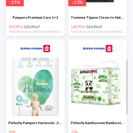
-
15
%
-
23
%
Pampers Premium Care 1+2
Tommee Tippee Closer to Nature - elektryczny podgrzewacz butelek i pokarmu
103.99 zł
121.99 zł*
126.99 zł
164.99 zł*
*najniższa cena z 30 dni przed obniżką
*najniższa cena z 30 dni przed obniżką
Pieluchy Pampers Harmonie -20%
Pieluchy bambusowe Bamboolove S -25%
20%
25%