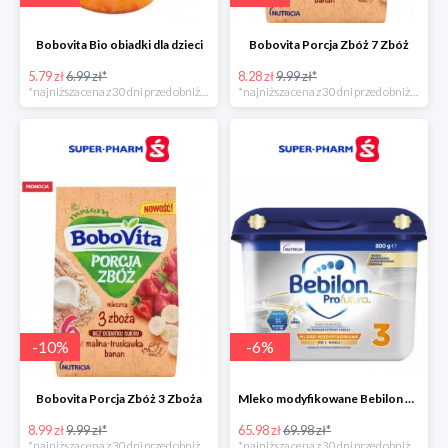
Bobovita Bio obiadki dla dzieci
Bobovita Porcja Zbóż 7 Zbóż
5.79 zł
6.99 zł*
8.28 zł
9.99 zł*
*najniższa cena z 30 dni przed obniżką
*najniższa cena z 30 dni przed obniżką
-
10
%
-
6
%
Bobovita Porcja Zbóż 3 Zboża
Mleko modyfikowane Bebilon Profutura 2, 3, 4 w promocyjnej cenie
8.99 zł
9.99 zł*
65.98 zł
69.98 zł*
*najniższa cena z 30 dni przed obniżką
*najniższa cena z 30 dni przed obniżką