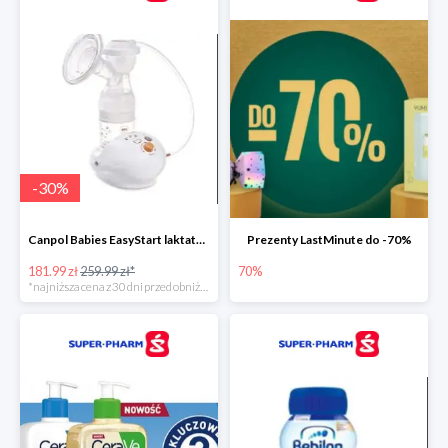
-
30
%
Canpol Babies EasyStart laktator elektryczny
Prezenty LastMinute do -70%
181.99 zł
259.99 zł*
70%
*najniższa cena z 30 dni przed obniżką