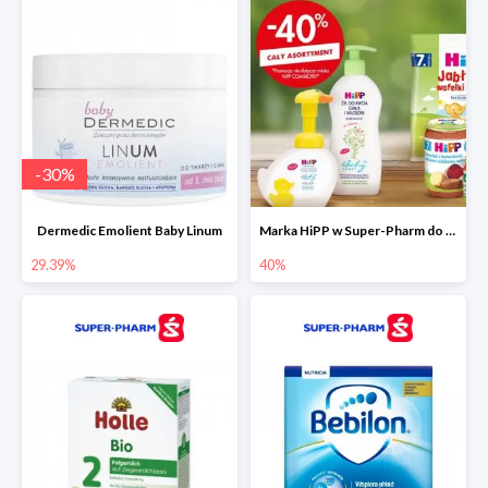
-
30
%
Dermedic Emolient Baby Linum
Marka HiPP w Super-Pharm do -40%
29.39%
40%