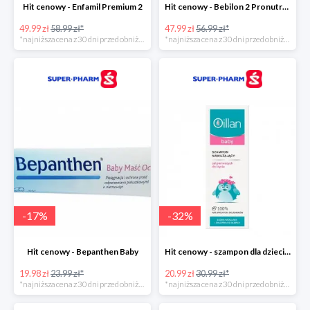
Hit cenowy - Enfamil Premium 2
Hit cenowy - Bebilon 2 Pronutra-Advance
49.99 zł
58.99 zł*
47.99 zł
56.99 zł*
*najniższa cena z 30 dni przed obniżką
*najniższa cena z 30 dni przed obniżką
-
17
%
-
32
%
Hit cenowy - Bepanthen Baby
Hit cenowy - szampon dla dzieci Oillan Baby
19.98 zł
23.99 zł*
20.99 zł
30.99 zł*
*najniższa cena z 30 dni przed obniżką
*najniższa cena z 30 dni przed obniżką