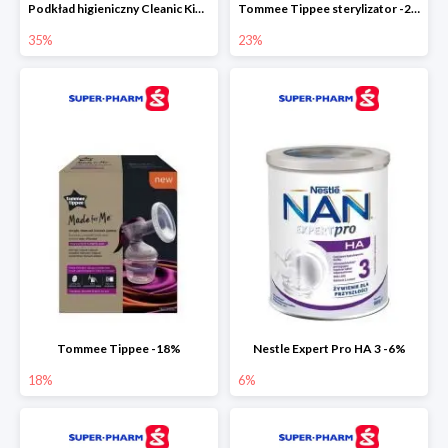
Podkład higieniczny Cleanic Kindii Pure & Soft -35%
Tommee Tippee sterylizator -23%
35%
23%
Tommee Tippee -18%
Nestle Expert Pro HA 3 -6%
18%
6%