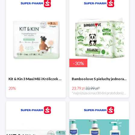
-
30
%
Kit & Kin 3 Maxi Miś i Króliczek pieluchy jednorazowe dla dzieci
Bamboolove S pieluchy jednorazowe
20%
23.79 zł
33.99 zł*
*najniższa cena z 30 dni przed obniżką