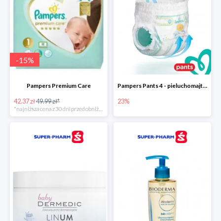
-
15
%
Pampers Premium Care
Pampers Pants 4 - pieluchomajtki dla dzieci (9-15kg)
42.37 zł
49.99 zł*
23%
*najniższa cena z 30 dni przed obniżką