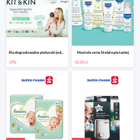
Biodegradowalne pieluszki jednorazowe -19%
Mustela seria Stelatopia taniej
19%
50.00 zł