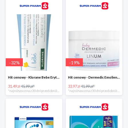
-
32
%
-
19
%
Hit cenowy - Klorane Bebe Eryteal 3w1
Hit cenowy - Dermedic Emolient Baby Linum
31.49 zł
45.99 zł*
33.97 zł
41.99 zł*
*najniższa cena z 30 dni przed obniżką
*najniższa cena z 30 dni przed obniżką