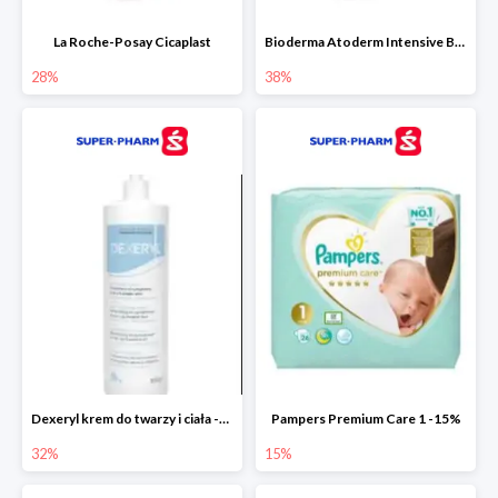
La Roche-Posay Cicaplast
Bioderma Atoderm Intensive Baume
28%
38%
Dexeryl krem do twarzy i ciała -32%
Pampers Premium Care 1 -15%
32%
15%