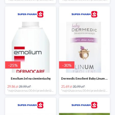
-
25
%
-
30
%
Emolium żel na ciemieniuchę
Dermedic Emolient Baby Linum żel do mycia ciała i włosów
29.86 zł
39.99 zł*
21.69 zł
30.99 zł*
*najniższa cena z 30 dni przed obniżką
*najniższa cena z 30 dni przed obniżką