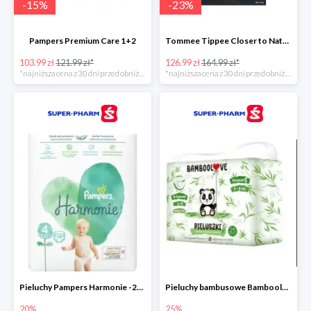
-
15
%
-
23
%
Pampers Premium Care 1+2
Tommee Tippee Closer to Nature - elektryczny podgrzewacz butelek i pokarmu
103.99 zł
121.99 zł*
126.99 zł
164.99 zł*
*najniższa cena z 30 dni przed obniżką
*najniższa cena z 30 dni przed obniżką
Pieluchy Pampers Harmonie -20%
Pieluchy bambusowe Bamboolove S -25%
20%
25%