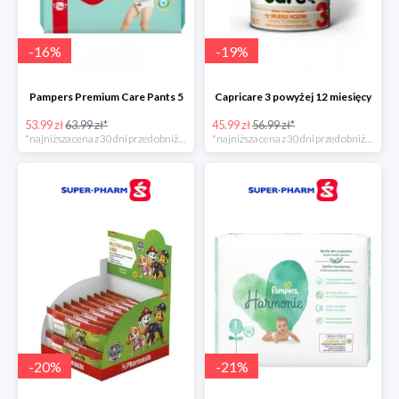
-
16
%
-
19
%
Pampers Premium Care Pants 5
Capricare 3 powyżej 12 miesięcy
53.99 zł
63.99 zł*
45.99 zł
56.99 zł*
*najniższa cena z 30 dni przed obniżką
*najniższa cena z 30 dni przed obniżką
-
20
%
-
21
%