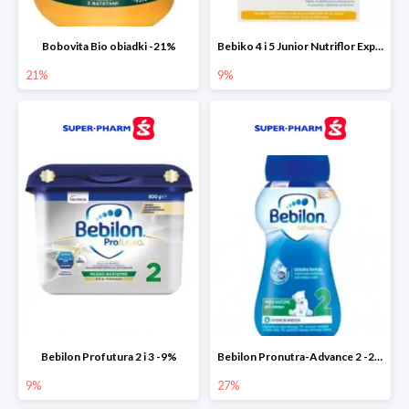
Bobovita Bio obiadki -21%
Bebiko 4 i 5 Junior Nutriflor Expert -9%
21%
9%
Bebilon Profutura 2 i 3 -9%
Bebilon Pronutra-Advance 2 -27%
9%
27%