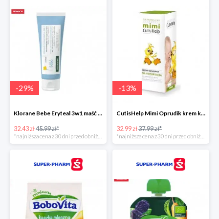
-
29
%
-
13
%
Klorane Bebe Eryteal 3w1 maść do przewijania dla dzieci
CutisHelp Mimi Oprudik krem konopny
32.43 zł
45.99 zł*
32.99 zł
37.99 zł*
*najniższa cena z 30 dni przed obniżką
*najniższa cena z 30 dni przed obniżką