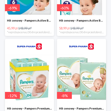
-
69
%
-
60
%
Hit cenowy - Pampers Active Baby 6
Hit cenowy - Pampers Active Baby 7
45.99 zł
148.99 zł*
58.99 zł
148.99 zł*
*najniższa cena z 30 dni przed obniżką
*najniższa cena z 30 dni przed obniżką
-
12
%
-
8
%
Hit cenowy - Pampers Premium Care 3
Hit cenowy - Pampers Premium Care 1+2