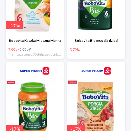
-
20
%
Bobovita Kaszka Mleczna Manna
Bobovita Bio mus dla dzieci
7.99 zł
9.99 zł*
3.79%
*najniższa cena z 30 dni przed obniżką
-
17
%
-
17
%