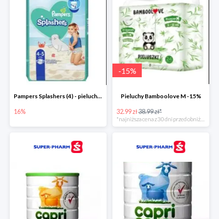
-
15
%
Pampers Splashers (4) - pieluchy jednorazowe do pływania -16%
Pieluchy Bamboolove M -15%
16%
32.99 zł
38.99 zł*
*najniższa cena z 30 dni przed obniżką