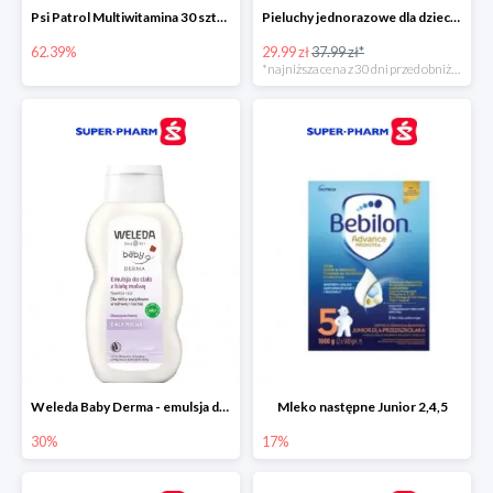
Psi Patrol Multiwitamina 30 sztuk
Pieluchy jednorazowe dla dzieci Pampers Harmonie
62.39%
29.99 zł
37.99 zł*
*najniższa cena z 30 dni przed obniżką
Weleda Baby Derma - emulsja do ciała dla niemowląt i dzieci
Mleko następne Junior 2,4,5
30%
17%