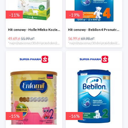
-
11
%
-
19
%
Hit cenowy - Holle Mleko Kozie 2 Bio
Hit cenowy - Bebilon 4 Pronutra-Advance
49.69 zł
55.99 zł*
56.99 zł
69.98 zł*
*najniższa cena z 30 dni przed obniżką
*najniższa cena z 30 dni przed obniżką
-
15
%
-
16
%