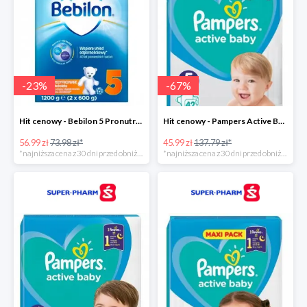
-
23
%
-
67
%
Hit cenowy - Bebilon 5 Pronutra Advance
Hit cenowy - Pampers Active Baby 5
56.99 zł
73.98 zł*
45.99 zł
137.79 zł*
*najniższa cena z 30 dni przed obniżką
*najniższa cena z 30 dni przed obniżką