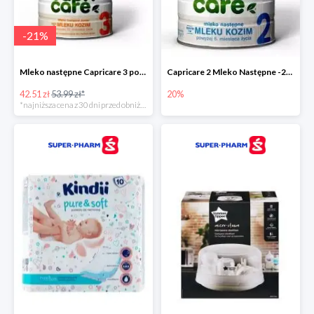
-
21
%
Mleko następne Capricare 3 powyżej 12 miesięcy 400 g
Capricare 2 Mleko Następne -20%
42.51 zł
53.99 zł*
20%
*najniższa cena z 30 dni przed obniżką