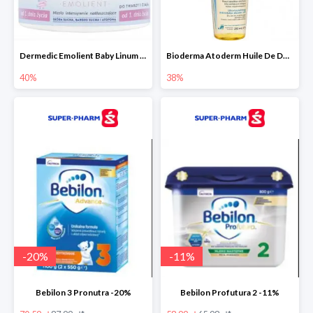
Dermedic Emolient Baby Linum 225 g
Bioderma Atoderm Huile De Douche - nawilżający olejek do kąpieli i pod prysznic
40%
38%
-
20
%
-
11
%
Bebilon 3 Pronutra -20%
Bebilon Profutura 2 -11%