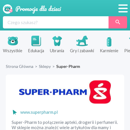
Promocje
Produkty
Sklepy
Wszystkie
Edukacja
Ubrania
Gry i zabawki
Karmienie
Pie
Blog
Strona Główna
>
Sklepy
>
Super-Pharm
Wyprawka
www.superpharm.pl
Super-Pharm to połączenie apteki, drogerii i perfumerii.
W sklepie można znaleźć wiele artykułów dla mamy i