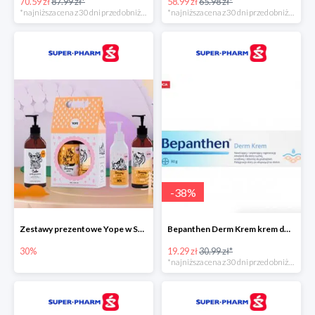
70.59 zł
87.99 zł*
58.99 zł
65.98 zł*
*najniższa cena z 30 dni przed obniżką
*najniższa cena z 30 dni przed obniżką
-
38
%
Zestawy prezentowe Yope w Super-Pharm do -30%
Bepanthen Derm Krem krem do ciała
30%
19.29 zł
30.99 zł*
*najniższa cena z 30 dni przed obniżką