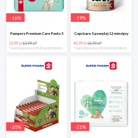
-
16
%
-
19
%
Pampers Premium Care Pants 5
Capricare 3 powyżej 12 miesięcy
53.99 zł
63.99 zł*
45.99 zł
56.99 zł*
*najniższa cena z 30 dni przed obniżką
*najniższa cena z 30 dni przed obniżką
-
20
%
-
21
%