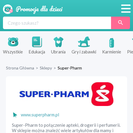
Promocje
Produkty
Sklepy
Wszystkie
Edukacja
Ubrania
Gry i zabawki
Karmienie
Pie
Blog
Strona Główna
>
Sklepy
>
Super-Pharm
Wyprawka
www.superpharm.pl
Super-Pharm to połączenie apteki, drogerii i perfumerii.
W sklepie można znaleźć wiele artykułów dla mamy i