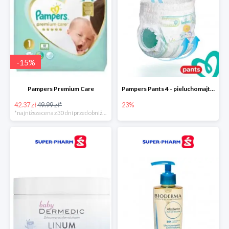
-
15
%
Pampers Premium Care
Pampers Pants 4 - pieluchomajtki dla dzieci (9-15kg)
42.37 zł
49.99 zł*
23%
*najniższa cena z 30 dni przed obniżką