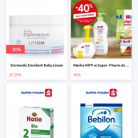
-
30
%
Dermedic Emolient Baby Linum
Marka HiPP w Super-Pharm do -40%
29.39%
40%