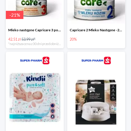
-
21
%
Mleko następne Capricare 3 powyżej 12 miesięcy 400 g
Capricare 2 Mleko Następne -20%
42.51 zł
53.99 zł*
20%
*najniższa cena z 30 dni przed obniżką