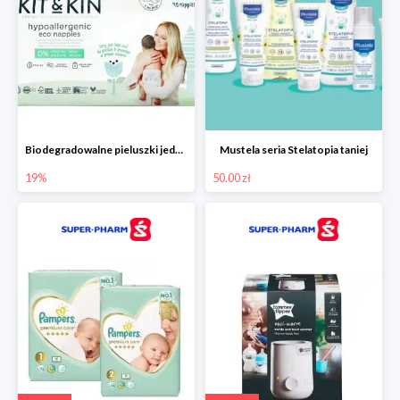
Biodegradowalne pieluszki jednorazowe -19%
Mustela seria Stelatopia taniej
19%
50.00 zł