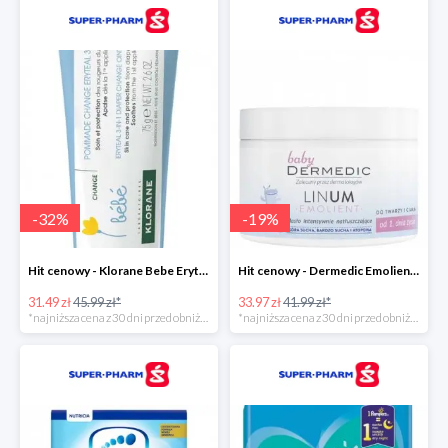
-
32
%
-
19
%
Hit cenowy - Klorane Bebe Eryteal 3w1
Hit cenowy - Dermedic Emolient Baby Linum
31.49 zł
45.99 zł*
33.97 zł
41.99 zł*
*najniższa cena z 30 dni przed obniżką
*najniższa cena z 30 dni przed obniżką