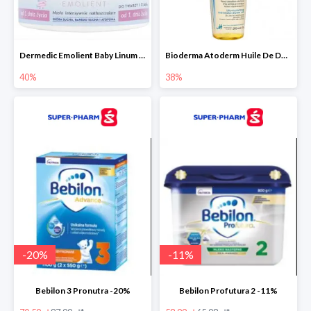
Dermedic Emolient Baby Linum 225 g
Bioderma Atoderm Huile De Douche - nawilżający olejek do kąpieli i pod prysznic
40%
38%
-
20
%
-
11
%
Bebilon 3 Pronutra -20%
Bebilon Profutura 2 -11%