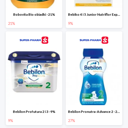
Bobovita Bio obiadki -21%
Bebiko 4 i 5 Junior Nutriflor Expert -9%
21%
9%
Bebilon Profutura 2 i 3 -9%
Bebilon Pronutra-Advance 2 -27%
9%
27%