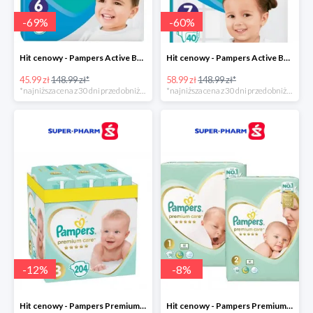
-
69
%
-
60
%
Hit cenowy - Pampers Active Baby 6
Hit cenowy - Pampers Active Baby 7
45.99 zł
148.99 zł*
58.99 zł
148.99 zł*
*najniższa cena z 30 dni przed obniżką
*najniższa cena z 30 dni przed obniżką
-
12
%
-
8
%
Hit cenowy - Pampers Premium Care 3
Hit cenowy - Pampers Premium Care 1+2