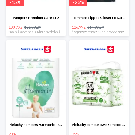
-
15
%
-
23
%
Pampers Premium Care 1+2
Tommee Tippee Closer to Nature - elektryczny podgrzewacz butelek i pokarmu
103.99 zł
121.99 zł*
126.99 zł
164.99 zł*
*najniższa cena z 30 dni przed obniżką
*najniższa cena z 30 dni przed obniżką
Pieluchy Pampers Harmonie -20%
Pieluchy bambusowe Bamboolove S -25%
20%
25%