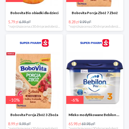
Bobovita Bio obiadki dla dzieci
Bobovita Porcja Zbóż 7 Zbóż
5.79 zł
6.99 zł*
8.28 zł
9.99 zł*
*najniższa cena z 30 dni przed obniżką
*najniższa cena z 30 dni przed obniżką
-
10
%
-
6
%
Bobovita Porcja Zbóż 3 Zboża
Mleko modyfikowane Bebilon Profutura 2, 3, 4 w promocyjnej cenie
8.99 zł
9.99 zł*
65.98 zł
69.98 zł*
*najniższa cena z 30 dni przed obniżką
*najniższa cena z 30 dni przed obniżką