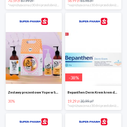
70.59 zł
87.99 zł*
58.99 zł
65.98 zł*
*najniższa cena z 30 dni przed obniżką
*najniższa cena z 30 dni przed obniżką
-
38
%
Zestawy prezentowe Yope w Super-Pharm do -30%
Bepanthen Derm Krem krem do ciała
30%
19.29 zł
30.99 zł*
*najniższa cena z 30 dni przed obniżką