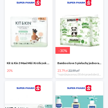
-
30
%
Kit & Kin 3 Maxi Miś i Króliczek pieluchy jednorazowe dla dzieci
Bamboolove S pieluchy jednorazowe
20%
23.79 zł
33.99 zł*
*najniższa cena z 30 dni przed obniżką