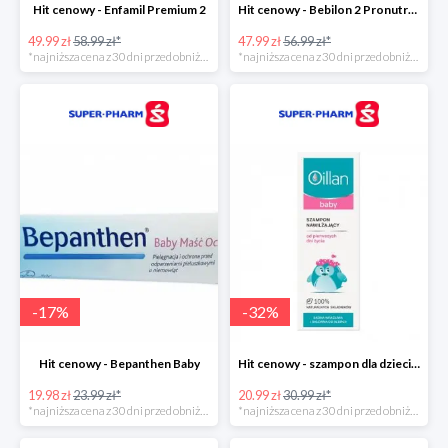
Hit cenowy - Enfamil Premium 2
Hit cenowy - Bebilon 2 Pronutra-Advance
49.99 zł
58.99 zł*
47.99 zł
56.99 zł*
*najniższa cena z 30 dni przed obniżką
*najniższa cena z 30 dni przed obniżką
-
17
%
-
32
%
Hit cenowy - Bepanthen Baby
Hit cenowy - szampon dla dzieci Oillan Baby
19.98 zł
23.99 zł*
20.99 zł
30.99 zł*
*najniższa cena z 30 dni przed obniżką
*najniższa cena z 30 dni przed obniżką