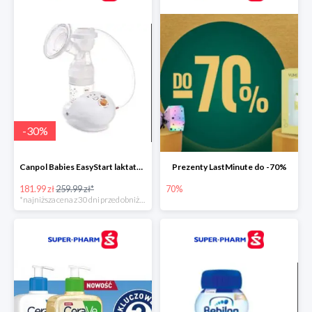
-
30
%
Canpol Babies EasyStart laktator elektryczny
Prezenty LastMinute do -70%
181.99 zł
259.99 zł*
70%
*najniższa cena z 30 dni przed obniżką