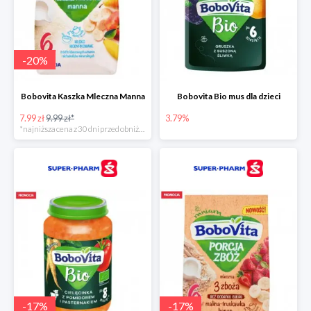
-
20
%
Bobovita Kaszka Mleczna Manna
Bobovita Bio mus dla dzieci
7.99 zł
9.99 zł*
3.79%
*najniższa cena z 30 dni przed obniżką
-
17
%
-
17
%