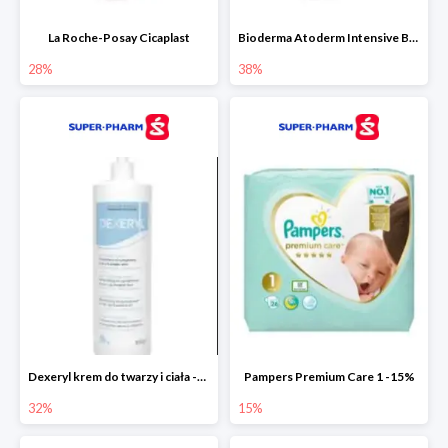
La Roche-Posay Cicaplast
Bioderma Atoderm Intensive Baume
28%
38%
Dexeryl krem do twarzy i ciała -32%
Pampers Premium Care 1 -15%
32%
15%