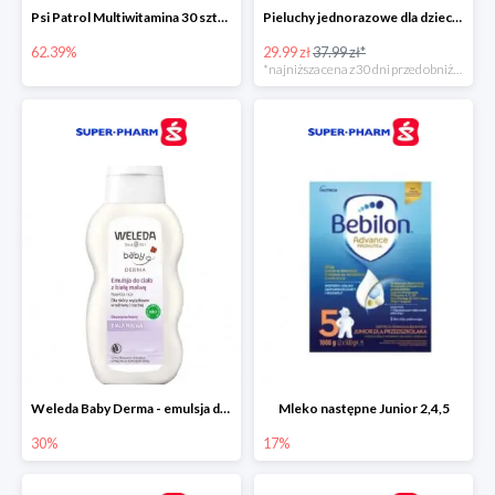
Psi Patrol Multiwitamina 30 sztuk
Pieluchy jednorazowe dla dzieci Pampers Harmonie
62.39%
29.99 zł
37.99 zł*
*najniższa cena z 30 dni przed obniżką
Weleda Baby Derma - emulsja do ciała dla niemowląt i dzieci
Mleko następne Junior 2,4,5
30%
17%