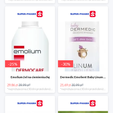
-
25
%
-
30
%
Emolium żel na ciemieniuchę
Dermedic Emolient Baby Linum żel do mycia ciała i włosów
29.86 zł
39.99 zł*
21.69 zł
30.99 zł*
*najniższa cena z 30 dni przed obniżką
*najniższa cena z 30 dni przed obniżką