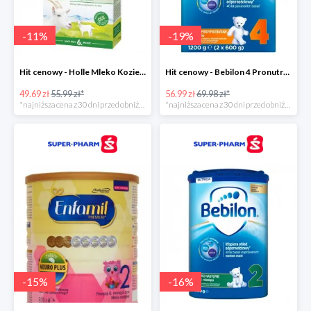
-
11
%
-
19
%
Hit cenowy - Holle Mleko Kozie 2 Bio
Hit cenowy - Bebilon 4 Pronutra-Advance
49.69 zł
55.99 zł*
56.99 zł
69.98 zł*
*najniższa cena z 30 dni przed obniżką
*najniższa cena z 30 dni przed obniżką
-
15
%
-
16
%