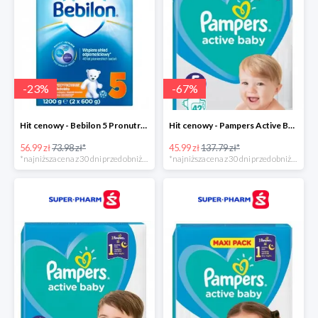
-
23
%
-
67
%
Hit cenowy - Bebilon 5 Pronutra Advance
Hit cenowy - Pampers Active Baby 5
56.99 zł
73.98 zł*
45.99 zł
137.79 zł*
*najniższa cena z 30 dni przed obniżką
*najniższa cena z 30 dni przed obniżką