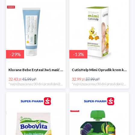
-
29
%
-
13
%
Klorane Bebe Eryteal 3w1 maść do przewijania dla dzieci
CutisHelp Mimi Oprudik krem konopny
32.43 zł
45.99 zł*
32.99 zł
37.99 zł*
*najniższa cena z 30 dni przed obniżką
*najniższa cena z 30 dni przed obniżką