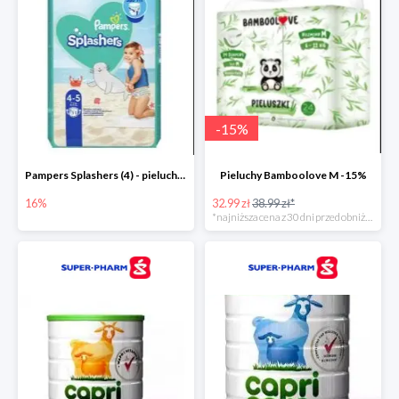
-
15
%
Pampers Splashers (4) - pieluchy jednorazowe do pływania -16%
Pieluchy Bamboolove M -15%
16%
32.99 zł
38.99 zł*
*najniższa cena z 30 dni przed obniżką