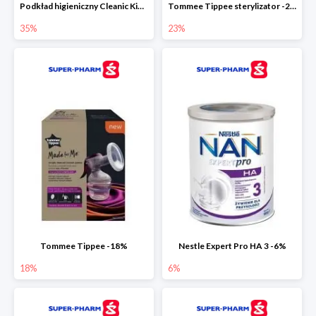
Podkład higieniczny Cleanic Kindii Pure & Soft -35%
Tommee Tippee sterylizator -23%
35%
23%
Tommee Tippee -18%
Nestle Expert Pro HA 3 -6%
18%
6%