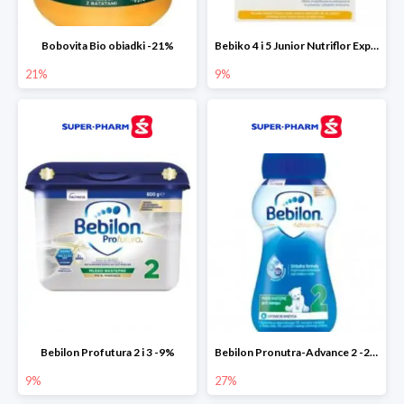
Bobovita Bio obiadki -21%
Bebiko 4 i 5 Junior Nutriflor Expert -9%
21%
9%
Bebilon Profutura 2 i 3 -9%
Bebilon Pronutra-Advance 2 -27%
9%
27%