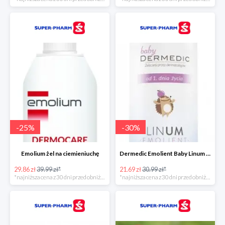
-
25
%
-
30
%
Emolium żel na ciemieniuchę
Dermedic Emolient Baby Linum żel do mycia ciała i włosów
29.86 zł
39.99 zł*
21.69 zł
30.99 zł*
*najniższa cena z 30 dni przed obniżką
*najniższa cena z 30 dni przed obniżką