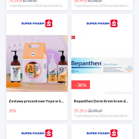
70.59 zł
87.99 zł*
58.99 zł
65.98 zł*
*najniższa cena z 30 dni przed obniżką
*najniższa cena z 30 dni przed obniżką
-
38
%
Zestawy prezentowe Yope w Super-Pharm do -30%
Bepanthen Derm Krem krem do ciała
30%
19.29 zł
30.99 zł*
*najniższa cena z 30 dni przed obniżką