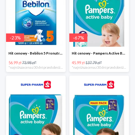
-
23
%
-
67
%
Hit cenowy - Bebilon 5 Pronutra Advance
Hit cenowy - Pampers Active Baby 5
56.99 zł
73.98 zł*
45.99 zł
137.79 zł*
*najniższa cena z 30 dni przed obniżką
*najniższa cena z 30 dni przed obniżką