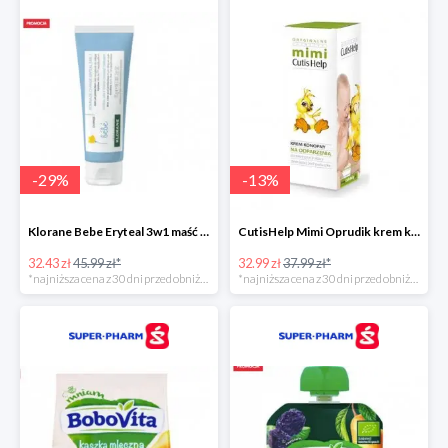
-
29
%
-
13
%
Klorane Bebe Eryteal 3w1 maść do przewijania dla dzieci
CutisHelp Mimi Oprudik krem konopny
32.43 zł
45.99 zł*
32.99 zł
37.99 zł*
*najniższa cena z 30 dni przed obniżką
*najniższa cena z 30 dni przed obniżką