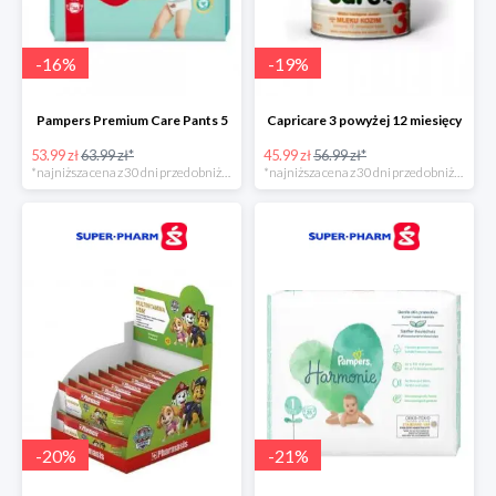
-
16
%
-
19
%
Pampers Premium Care Pants 5
Capricare 3 powyżej 12 miesięcy
53.99 zł
63.99 zł*
45.99 zł
56.99 zł*
*najniższa cena z 30 dni przed obniżką
*najniższa cena z 30 dni przed obniżką
-
20
%
-
21
%