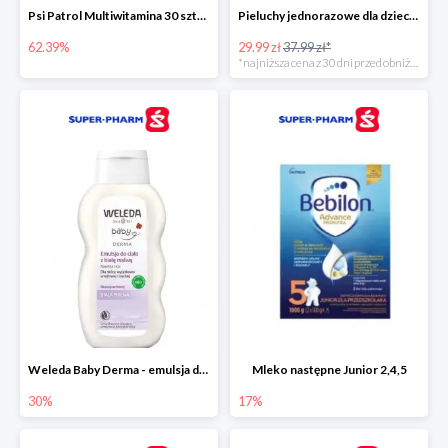
Psi Patrol Multiwitamina 30 sztuk
Pieluchy jednorazowe dla dzieci Pampers Harmonie
62.39%
29.99 zł
37.99 zł*
*najniższa cena z 30 dni przed obniżką
Weleda Baby Derma - emulsja do ciała dla niemowląt i dzieci
Mleko następne Junior 2,4,5
30%
17%