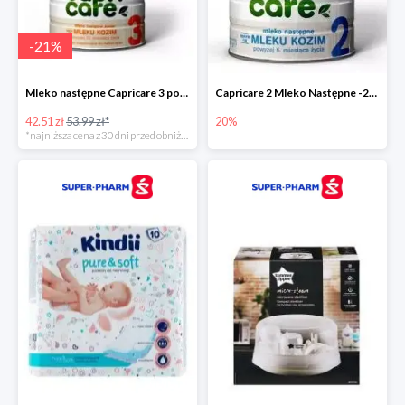
-
21
%
Mleko następne Capricare 3 powyżej 12 miesięcy 400 g
Capricare 2 Mleko Następne -20%
42.51 zł
53.99 zł*
20%
*najniższa cena z 30 dni przed obniżką