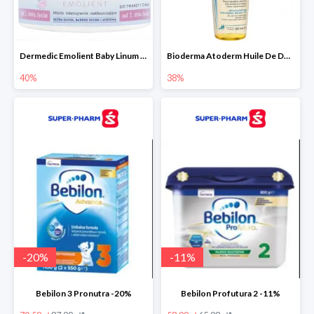
Dermedic Emolient Baby Linum 225 g
Bioderma Atoderm Huile De Douche - nawilżający olejek do kąpieli i pod prysznic
40%
38%
-
20
%
-
11
%
Bebilon 3 Pronutra -20%
Bebilon Profutura 2 -11%