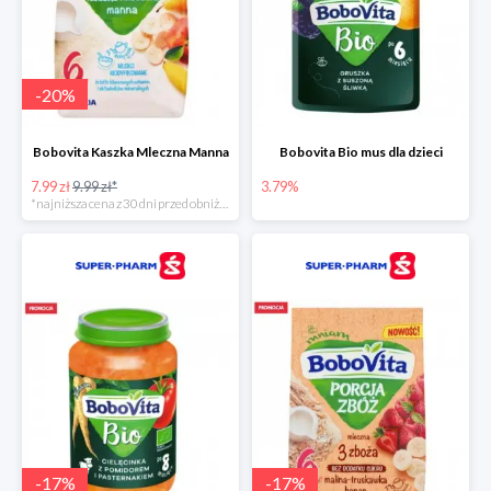
-
20
%
Bobovita Kaszka Mleczna Manna
Bobovita Bio mus dla dzieci
7.99 zł
9.99 zł*
3.79%
*najniższa cena z 30 dni przed obniżką
-
17
%
-
17
%