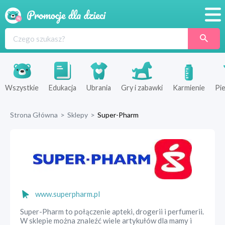
Promocje
Produkty
Sklepy
Wszystkie
Edukacja
Ubrania
Gry i zabawki
Karmienie
Pie
Blog
Strona Główna
>
Sklepy
>
Super-Pharm
Wyprawka
www.superpharm.pl
Super-Pharm to połączenie apteki, drogerii i perfumerii.
W sklepie można znaleźć wiele artykułów dla mamy i