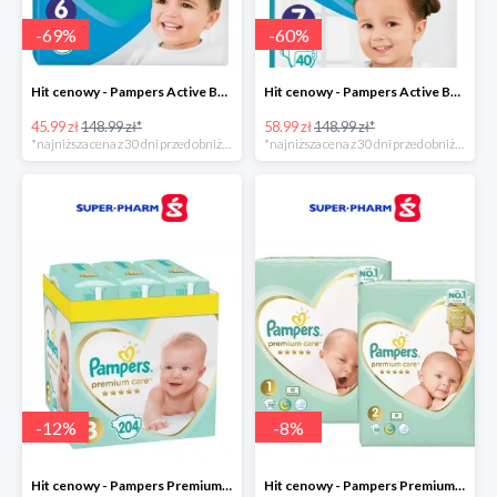
-
69
%
-
60
%
Hit cenowy - Pampers Active Baby 6
Hit cenowy - Pampers Active Baby 7
45.99 zł
148.99 zł*
58.99 zł
148.99 zł*
*najniższa cena z 30 dni przed obniżką
*najniższa cena z 30 dni przed obniżką
-
12
%
-
8
%
Hit cenowy - Pampers Premium Care 3
Hit cenowy - Pampers Premium Care 1+2