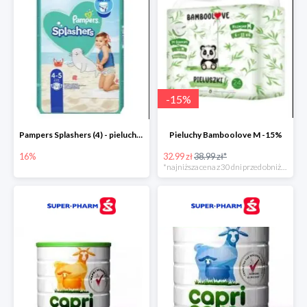
-
15
%
Pampers Splashers (4) - pieluchy jednorazowe do pływania -16%
Pieluchy Bamboolove M -15%
16%
32.99 zł
38.99 zł*
*najniższa cena z 30 dni przed obniżką