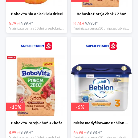
Bobovita Bio obiadki dla dzieci
Bobovita Porcja Zbóż 7 Zbóż
5.79 zł
6.99 zł*
8.28 zł
9.99 zł*
*najniższa cena z 30 dni przed obniżką
*najniższa cena z 30 dni przed obniżką
-
10
%
-
6
%
Bobovita Porcja Zbóż 3 Zboża
Mleko modyfikowane Bebilon Profutura 2, 3, 4 w promocyjnej cenie
8.99 zł
9.99 zł*
65.98 zł
69.98 zł*
*najniższa cena z 30 dni przed obniżką
*najniższa cena z 30 dni przed obniżką