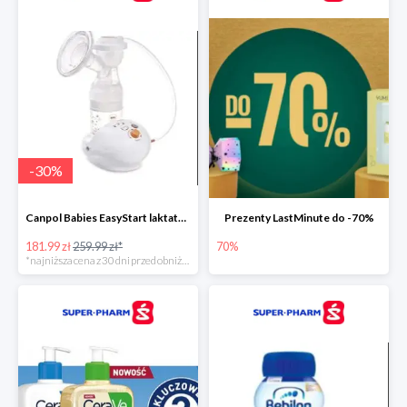
-
30
%
Canpol Babies EasyStart laktator elektryczny
Prezenty LastMinute do -70%
181.99 zł
259.99 zł*
70%
*najniższa cena z 30 dni przed obniżką