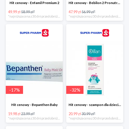
Hit cenowy - Enfamil Premium 2
Hit cenowy - Bebilon 2 Pronutra-Advance
49.99 zł
58.99 zł*
47.99 zł
56.99 zł*
*najniższa cena z 30 dni przed obniżką
*najniższa cena z 30 dni przed obniżką
-
17
%
-
32
%
Hit cenowy - Bepanthen Baby
Hit cenowy - szampon dla dzieci Oillan Baby
19.98 zł
23.99 zł*
20.99 zł
30.99 zł*
*najniższa cena z 30 dni przed obniżką
*najniższa cena z 30 dni przed obniżką