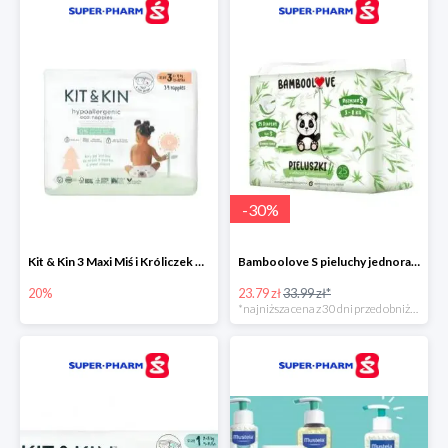
-
30
%
Kit & Kin 3 Maxi Miś i Króliczek pieluchy jednorazowe dla dzieci
Bamboolove S pieluchy jednorazowe
20%
23.79 zł
33.99 zł*
*najniższa cena z 30 dni przed obniżką