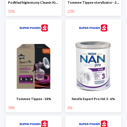
Podkład higieniczny Cleanic Kindii Pure & Soft -35%
Tommee Tippee sterylizator -23%
35%
23%
Tommee Tippee -18%
Nestle Expert Pro HA 3 -6%
18%
6%