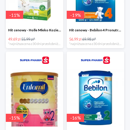
-
11
%
-
19
%
Hit cenowy - Holle Mleko Kozie 2 Bio
Hit cenowy - Bebilon 4 Pronutra-Advance
49.69 zł
55.99 zł*
56.99 zł
69.98 zł*
*najniższa cena z 30 dni przed obniżką
*najniższa cena z 30 dni przed obniżką
-
15
%
-
16
%