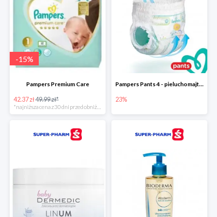
-
15
%
Pampers Premium Care
Pampers Pants 4 - pieluchomajtki dla dzieci (9-15kg)
42.37 zł
49.99 zł*
23%
*najniższa cena z 30 dni przed obniżką