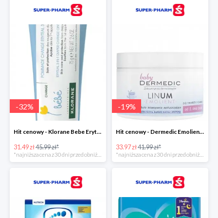
-
32
%
-
19
%
Hit cenowy - Klorane Bebe Eryteal 3w1
Hit cenowy - Dermedic Emolient Baby Linum
31.49 zł
45.99 zł*
33.97 zł
41.99 zł*
*najniższa cena z 30 dni przed obniżką
*najniższa cena z 30 dni przed obniżką