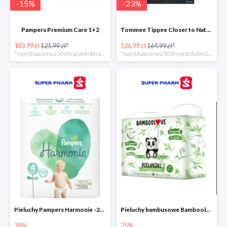
-
15
%
-
23
%
Pampers Premium Care 1+2
Tommee Tippee Closer to Nature - elektryczny podgrzewacz butelek i pokarmu
103.99 zł
121.99 zł*
126.99 zł
164.99 zł*
*najniższa cena z 30 dni przed obniżką
*najniższa cena z 30 dni przed obniżką
Pieluchy Pampers Harmonie -20%
Pieluchy bambusowe Bamboolove S -25%
20%
25%