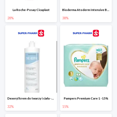
La Roche-Posay Cicaplast
Bioderma Atoderm Intensive Baume
28%
38%
Dexeryl krem do twarzy i ciała -32%
Pampers Premium Care 1 -15%
32%
15%