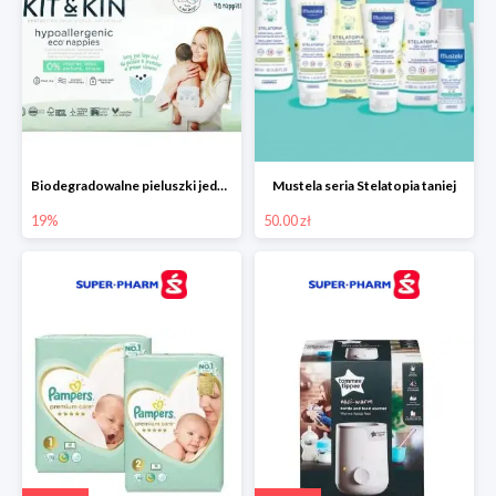
Biodegradowalne pieluszki jednorazowe -19%
Mustela seria Stelatopia taniej
19%
50.00 zł