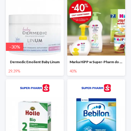
-
30
%
Dermedic Emolient Baby Linum
Marka HiPP w Super-Pharm do -40%
29.39%
40%