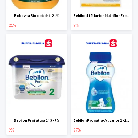
Bobovita Bio obiadki -21%
Bebiko 4 i 5 Junior Nutriflor Expert -9%
21%
9%
Bebilon Profutura 2 i 3 -9%
Bebilon Pronutra-Advance 2 -27%
9%
27%