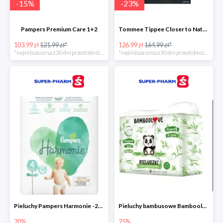
-
15
%
-
23
%
Pampers Premium Care 1+2
Tommee Tippee Closer to Nature - elektryczny podgrzewacz butelek i pokarmu
103.99 zł
121.99 zł*
126.99 zł
164.99 zł*
*najniższa cena z 30 dni przed obniżką
*najniższa cena z 30 dni przed obniżką
Pieluchy Pampers Harmonie -20%
Pieluchy bambusowe Bamboolove S -25%
20%
25%