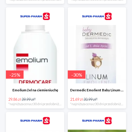
-
25
%
-
30
%
Emolium żel na ciemieniuchę
Dermedic Emolient Baby Linum żel do mycia ciała i włosów
29.86 zł
39.99 zł*
21.69 zł
30.99 zł*
*najniższa cena z 30 dni przed obniżką
*najniższa cena z 30 dni przed obniżką