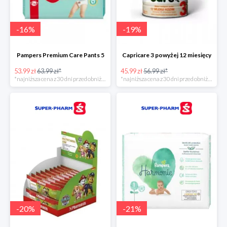
-
16
%
-
19
%
Pampers Premium Care Pants 5
Capricare 3 powyżej 12 miesięcy
53.99 zł
63.99 zł*
45.99 zł
56.99 zł*
*najniższa cena z 30 dni przed obniżką
*najniższa cena z 30 dni przed obniżką
-
20
%
-
21
%