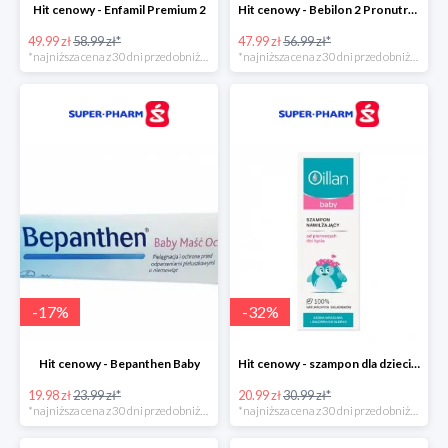
Hit cenowy - Enfamil Premium 2
Hit cenowy - Bebilon 2 Pronutra-Advance
49.99 zł
58.99 zł*
47.99 zł
56.99 zł*
*najniższa cena z 30 dni przed obniżką
*najniższa cena z 30 dni przed obniżką
-
17
%
-
32
%
Hit cenowy - Bepanthen Baby
Hit cenowy - szampon dla dzieci Oillan Baby
19.98 zł
23.99 zł*
20.99 zł
30.99 zł*
*najniższa cena z 30 dni przed obniżką
*najniższa cena z 30 dni przed obniżką