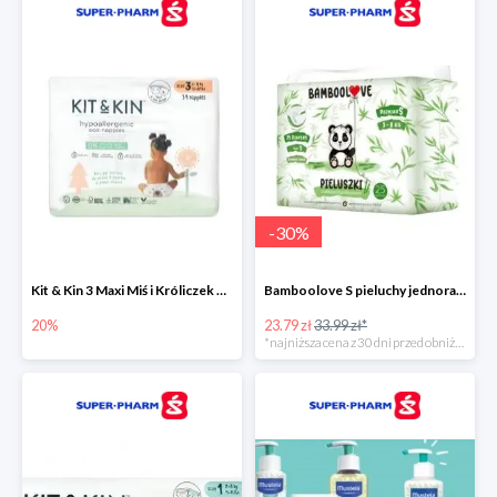
-
30
%
Kit & Kin 3 Maxi Miś i Króliczek pieluchy jednorazowe dla dzieci
Bamboolove S pieluchy jednorazowe
20%
23.79 zł
33.99 zł*
*najniższa cena z 30 dni przed obniżką