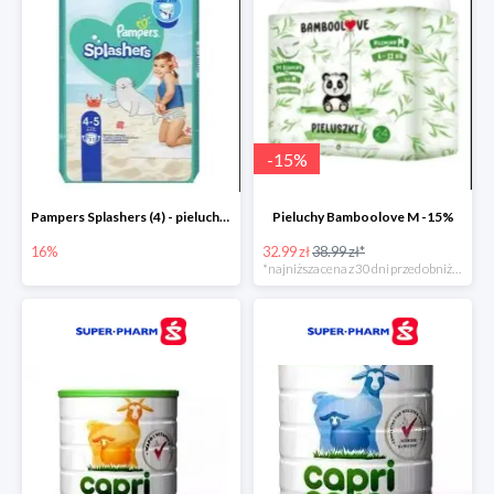
-
15
%
Pampers Splashers (4) - pieluchy jednorazowe do pływania -16%
Pieluchy Bamboolove M -15%
16%
32.99 zł
38.99 zł*
*najniższa cena z 30 dni przed obniżką