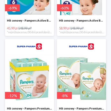
-
69
%
-
60
%
Hit cenowy - Pampers Active Baby 6
Hit cenowy - Pampers Active Baby 7
45.99 zł
148.99 zł*
58.99 zł
148.99 zł*
*najniższa cena z 30 dni przed obniżką
*najniższa cena z 30 dni przed obniżką
-
12
%
-
8
%
Hit cenowy - Pampers Premium Care 3
Hit cenowy - Pampers Premium Care 1+2