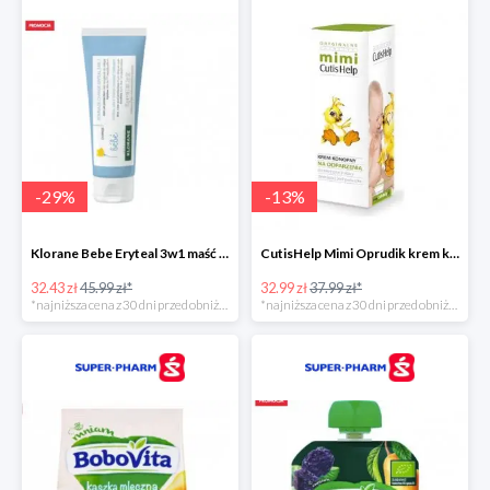
-
29
%
-
13
%
Klorane Bebe Eryteal 3w1 maść do przewijania dla dzieci
CutisHelp Mimi Oprudik krem konopny
32.43 zł
45.99 zł*
32.99 zł
37.99 zł*
*najniższa cena z 30 dni przed obniżką
*najniższa cena z 30 dni przed obniżką