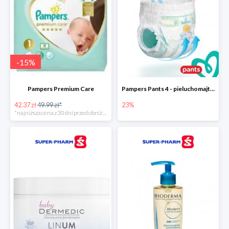
-
15
%
Pampers Premium Care
Pampers Pants 4 - pieluchomajtki dla dzieci (9-15kg)
42.37 zł
49.99 zł*
23%
*najniższa cena z 30 dni przed obniżką