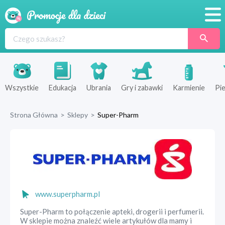
Promocje
Produkty
Sklepy
Wszystkie
Edukacja
Ubrania
Gry i zabawki
Karmienie
Pie
Blog
Strona Główna
>
Sklepy
>
Super-Pharm
Wyprawka
www.superpharm.pl
Super-Pharm to połączenie apteki, drogerii i perfumerii.
W sklepie można znaleźć wiele artykułów dla mamy i