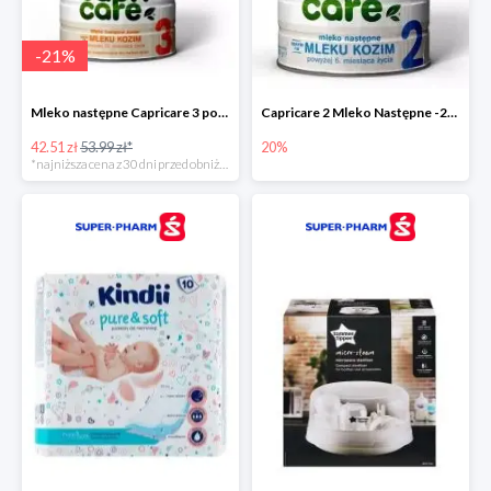
-
21
%
Mleko następne Capricare 3 powyżej 12 miesięcy 400 g
Capricare 2 Mleko Następne -20%
42.51 zł
53.99 zł*
20%
*najniższa cena z 30 dni przed obniżką