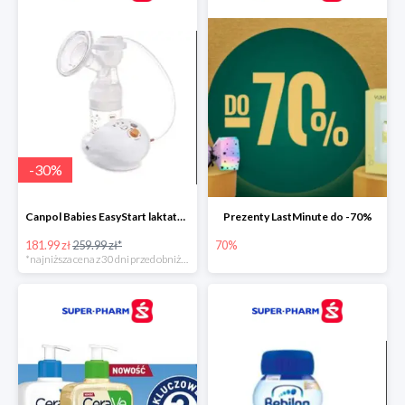
-
30
%
Canpol Babies EasyStart laktator elektryczny
Prezenty LastMinute do -70%
181.99 zł
259.99 zł*
70%
*najniższa cena z 30 dni przed obniżką