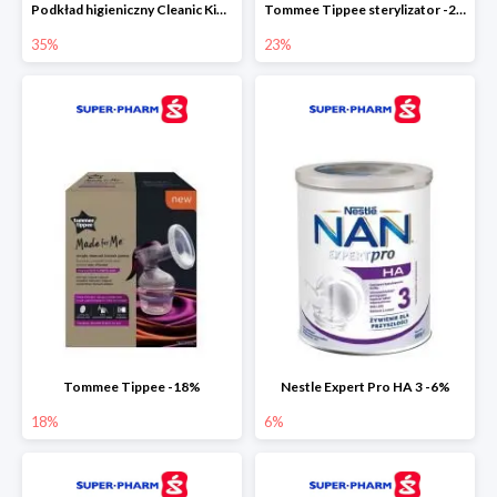
Podkład higieniczny Cleanic Kindii Pure & Soft -35%
Tommee Tippee sterylizator -23%
35%
23%
Tommee Tippee -18%
Nestle Expert Pro HA 3 -6%
18%
6%