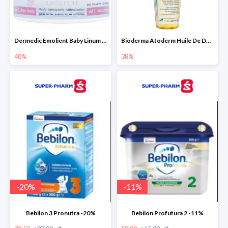
Dermedic Emolient Baby Linum 225 g
Bioderma Atoderm Huile De Douche - nawilżający olejek do kąpieli i pod prysznic
40%
38%
-
20
%
-
11
%
Bebilon 3 Pronutra -20%
Bebilon Profutura 2 -11%