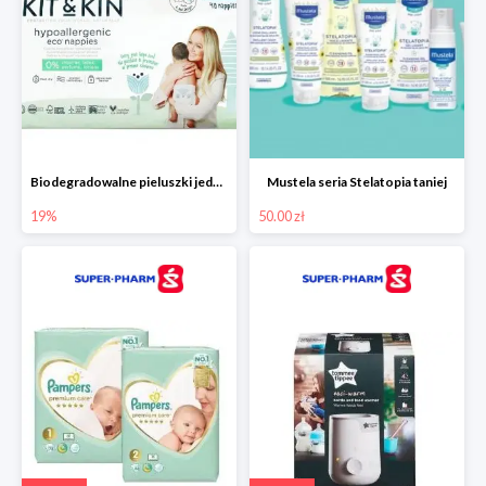
Biodegradowalne pieluszki jednorazowe -19%
Mustela seria Stelatopia taniej
19%
50.00 zł