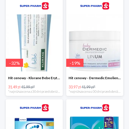
-
32
%
-
19
%
Hit cenowy - Klorane Bebe Eryteal 3w1
Hit cenowy - Dermedic Emolient Baby Linum
31.49 zł
45.99 zł*
33.97 zł
41.99 zł*
*najniższa cena z 30 dni przed obniżką
*najniższa cena z 30 dni przed obniżką