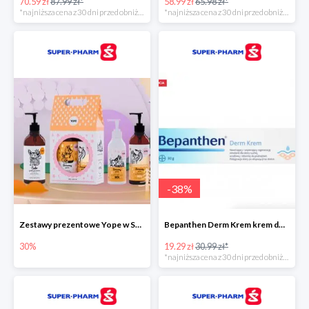
70.59 zł
87.99 zł*
58.99 zł
65.98 zł*
*najniższa cena z 30 dni przed obniżką
*najniższa cena z 30 dni przed obniżką
-
38
%
Zestawy prezentowe Yope w Super-Pharm do -30%
Bepanthen Derm Krem krem do ciała
30%
19.29 zł
30.99 zł*
*najniższa cena z 30 dni przed obniżką