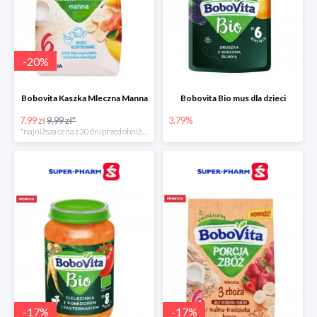
-
20
%
Bobovita Kaszka Mleczna Manna
Bobovita Bio mus dla dzieci
7.99 zł
9.99 zł*
3.79%
*najniższa cena z 30 dni przed obniżką
-
17
%
-
17
%