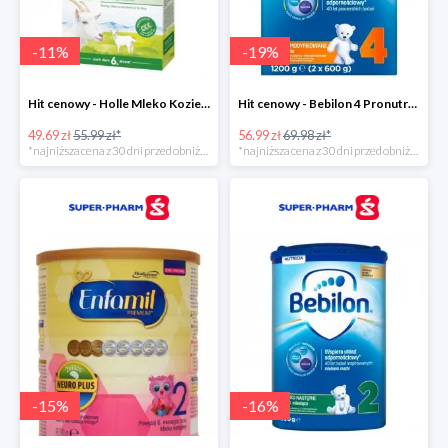
-
11
%
-
19
%
Hit cenowy - Holle Mleko Kozie 2 Bio
Hit cenowy - Bebilon 4 Pronutra-Advance
49.69 zł
55.99 zł*
56.99 zł
69.98 zł*
*najniższa cena z 30 dni przed obniżką
*najniższa cena z 30 dni przed obniżką
-
15
%
-
16
%