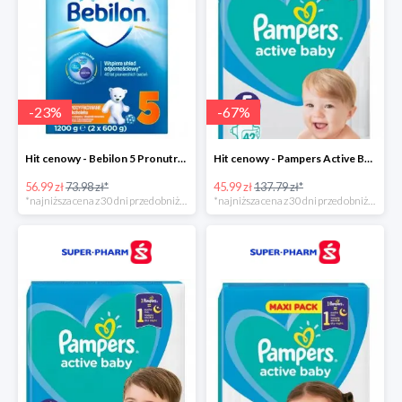
-
23
%
-
67
%
Hit cenowy - Bebilon 5 Pronutra Advance
Hit cenowy - Pampers Active Baby 5
56.99 zł
73.98 zł*
45.99 zł
137.79 zł*
*najniższa cena z 30 dni przed obniżką
*najniższa cena z 30 dni przed obniżką