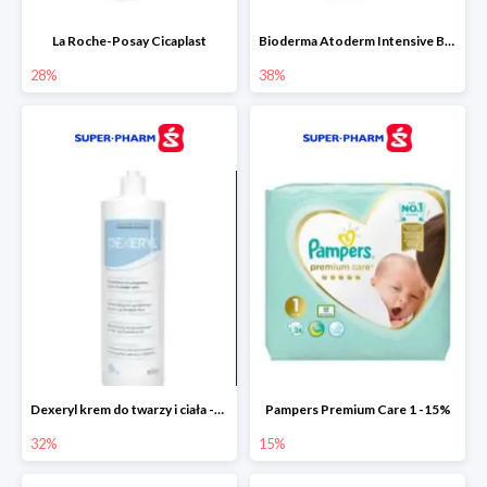
La Roche-Posay Cicaplast
Bioderma Atoderm Intensive Baume
28%
38%
Dexeryl krem do twarzy i ciała -32%
Pampers Premium Care 1 -15%
32%
15%