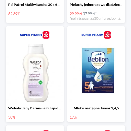
Psi Patrol Multiwitamina 30 sztuk
Pieluchy jednorazowe dla dzieci Pampers Harmonie
62.39%
29.99 zł
37.99 zł*
*najniższa cena z 30 dni przed obniżką
Weleda Baby Derma - emulsja do ciała dla niemowląt i dzieci
Mleko następne Junior 2,4,5
30%
17%