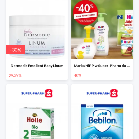
-
30
%
Dermedic Emolient Baby Linum
Marka HiPP w Super-Pharm do -40%
29.39%
40%