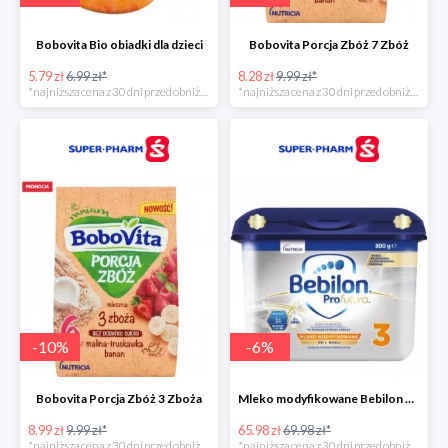
Bobovita Bio obiadki dla dzieci
Bobovita Porcja Zbóż 7 Zbóż
5.79 zł
6.99 zł*
8.28 zł
9.99 zł*
*najniższa cena z 30 dni przed obniżką
*najniższa cena z 30 dni przed obniżką
-
10
%
-
6
%
Bobovita Porcja Zbóż 3 Zboża
Mleko modyfikowane Bebilon Profutura 2, 3, 4 w promocyjnej cenie
8.99 zł
9.99 zł*
65.98 zł
69.98 zł*
*najniższa cena z 30 dni przed obniżką
*najniższa cena z 30 dni przed obniżką