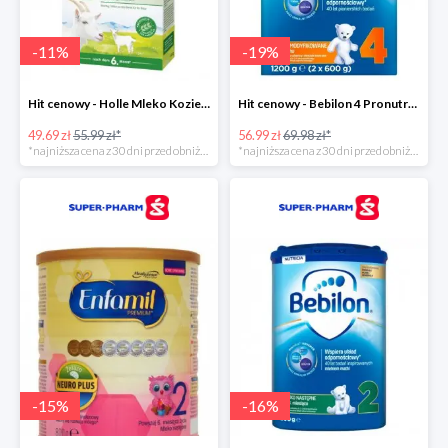
-
11
%
-
19
%
Hit cenowy - Holle Mleko Kozie 2 Bio
Hit cenowy - Bebilon 4 Pronutra-Advance
49.69 zł
55.99 zł*
56.99 zł
69.98 zł*
*najniższa cena z 30 dni przed obniżką
*najniższa cena z 30 dni przed obniżką
-
15
%
-
16
%