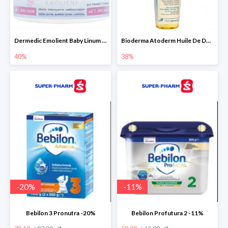
Dermedic Emolient Baby Linum 225 g
Bioderma Atoderm Huile De Douche - nawilżający olejek do kąpieli i pod prysznic
40%
38%
-
20
%
-
11
%
Bebilon 3 Pronutra -20%
Bebilon Profutura 2 -11%