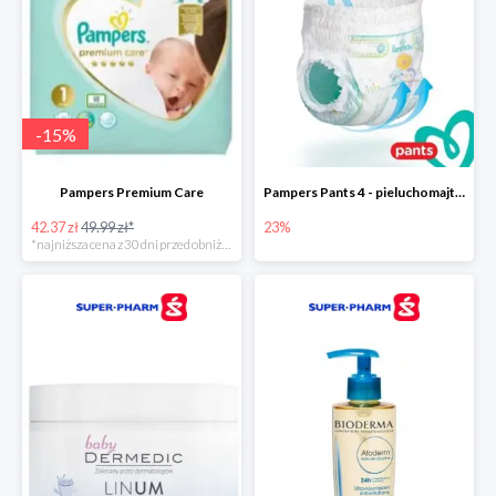
-
15
%
Pampers Premium Care
Pampers Pants 4 - pieluchomajtki dla dzieci (9-15kg)
42.37 zł
49.99 zł*
23%
*najniższa cena z 30 dni przed obniżką