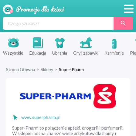
Promocje
Produkty
Sklepy
Wszystkie
Edukacja
Ubrania
Gry i zabawki
Karmienie
Pie
Blog
Strona Główna
>
Sklepy
>
Super-Pharm
Wyprawka
www.superpharm.pl
Super-Pharm to połączenie apteki, drogerii i perfumerii.
W sklepie można znaleźć wiele artykułów dla mamy i