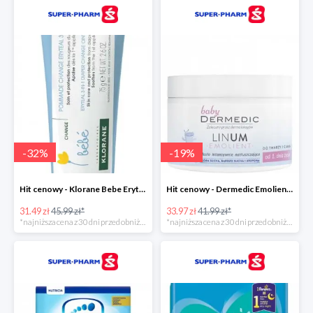
-
32
%
-
19
%
Hit cenowy - Klorane Bebe Eryteal 3w1
Hit cenowy - Dermedic Emolient Baby Linum
31.49 zł
45.99 zł*
33.97 zł
41.99 zł*
*najniższa cena z 30 dni przed obniżką
*najniższa cena z 30 dni przed obniżką