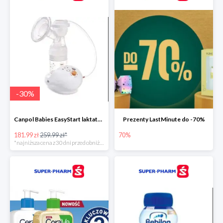
-
30
%
Canpol Babies EasyStart laktator elektryczny
Prezenty LastMinute do -70%
181.99 zł
259.99 zł*
70%
*najniższa cena z 30 dni przed obniżką