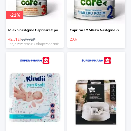
-
21
%
Mleko następne Capricare 3 powyżej 12 miesięcy 400 g
Capricare 2 Mleko Następne -20%
42.51 zł
53.99 zł*
20%
*najniższa cena z 30 dni przed obniżką