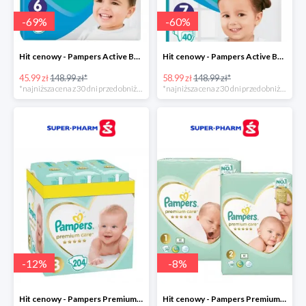
-
69
%
-
60
%
Hit cenowy - Pampers Active Baby 6
Hit cenowy - Pampers Active Baby 7
45.99 zł
148.99 zł*
58.99 zł
148.99 zł*
*najniższa cena z 30 dni przed obniżką
*najniższa cena z 30 dni przed obniżką
-
12
%
-
8
%
Hit cenowy - Pampers Premium Care 3
Hit cenowy - Pampers Premium Care 1+2