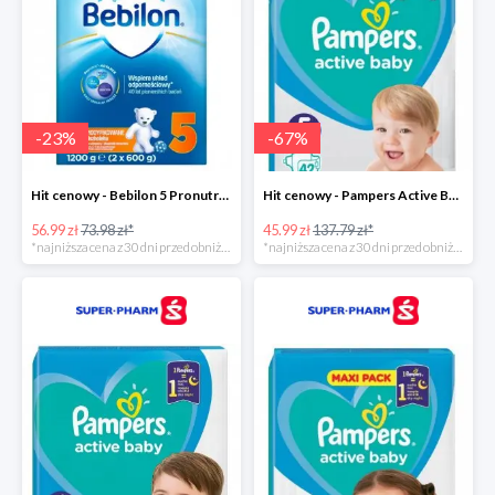
-
23
%
-
67
%
Hit cenowy - Bebilon 5 Pronutra Advance
Hit cenowy - Pampers Active Baby 5
56.99 zł
73.98 zł*
45.99 zł
137.79 zł*
*najniższa cena z 30 dni przed obniżką
*najniższa cena z 30 dni przed obniżką