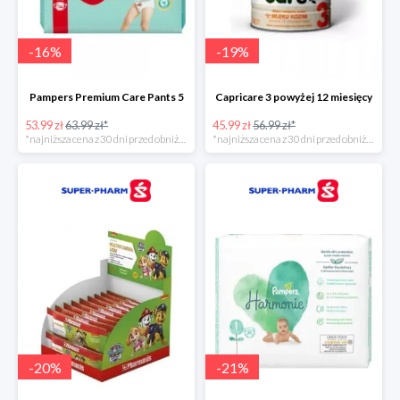
-
16
%
-
19
%
Pampers Premium Care Pants 5
Capricare 3 powyżej 12 miesięcy
53.99 zł
63.99 zł*
45.99 zł
56.99 zł*
*najniższa cena z 30 dni przed obniżką
*najniższa cena z 30 dni przed obniżką
-
20
%
-
21
%