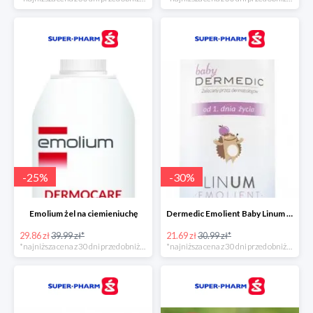
-
25
%
-
30
%
Emolium żel na ciemieniuchę
Dermedic Emolient Baby Linum żel do mycia ciała i włosów
29.86 zł
39.99 zł*
21.69 zł
30.99 zł*
*najniższa cena z 30 dni przed obniżką
*najniższa cena z 30 dni przed obniżką