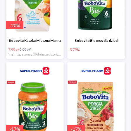
-
20
%
Bobovita Kaszka Mleczna Manna
Bobovita Bio mus dla dzieci
7.99 zł
9.99 zł*
3.79%
*najniższa cena z 30 dni przed obniżką
-
17
%
-
17
%