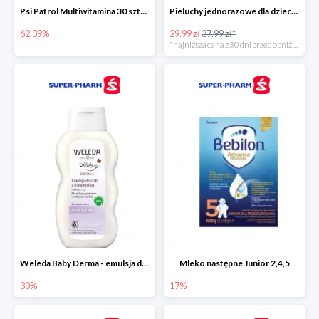
Psi Patrol Multiwitamina 30 sztuk
Pieluchy jednorazowe dla dzieci Pampers Harmonie
62.39%
29.99 zł
37.99 zł*
*najniższa cena z 30 dni przed obniżką
Weleda Baby Derma - emulsja do ciała dla niemowląt i dzieci
Mleko następne Junior 2,4,5
30%
17%