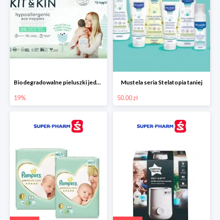
Biodegradowalne pieluszki jednorazowe -19%
Mustela seria Stelatopia taniej
19%
50.00 zł