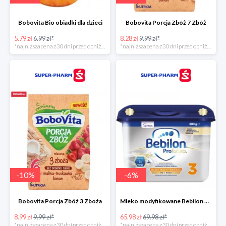
Bobovita Bio obiadki dla dzieci
Bobovita Porcja Zbóż 7 Zbóż
5.79 zł
6.99 zł*
8.28 zł
9.99 zł*
*najniższa cena z 30 dni przed obniżką
*najniższa cena z 30 dni przed obniżką
-
10
%
-
6
%
Bobovita Porcja Zbóż 3 Zboża
Mleko modyfikowane Bebilon Profutura 2, 3, 4 w promocyjnej cenie
8.99 zł
9.99 zł*
65.98 zł
69.98 zł*
*najniższa cena z 30 dni przed obniżką
*najniższa cena z 30 dni przed obniżką