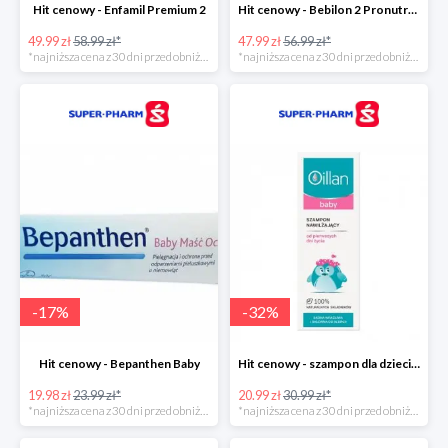
Hit cenowy - Enfamil Premium 2
Hit cenowy - Bebilon 2 Pronutra-Advance
49.99 zł
58.99 zł*
47.99 zł
56.99 zł*
*najniższa cena z 30 dni przed obniżką
*najniższa cena z 30 dni przed obniżką
-
17
%
-
32
%
Hit cenowy - Bepanthen Baby
Hit cenowy - szampon dla dzieci Oillan Baby
19.98 zł
23.99 zł*
20.99 zł
30.99 zł*
*najniższa cena z 30 dni przed obniżką
*najniższa cena z 30 dni przed obniżką