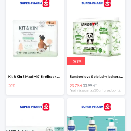
-
30
%
Kit & Kin 3 Maxi Miś i Króliczek pieluchy jednorazowe dla dzieci
Bamboolove S pieluchy jednorazowe
20%
23.79 zł
33.99 zł*
*najniższa cena z 30 dni przed obniżką