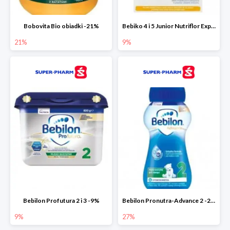
Bobovita Bio obiadki -21%
Bebiko 4 i 5 Junior Nutriflor Expert -9%
21%
9%
Bebilon Profutura 2 i 3 -9%
Bebilon Pronutra-Advance 2 -27%
9%
27%