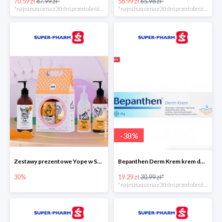
70.59 zł
87.99 zł*
58.99 zł
65.98 zł*
*najniższa cena z 30 dni przed obniżką
*najniższa cena z 30 dni przed obniżką
-
38
%
Zestawy prezentowe Yope w Super-Pharm do -30%
Bepanthen Derm Krem krem do ciała
30%
19.29 zł
30.99 zł*
*najniższa cena z 30 dni przed obniżką