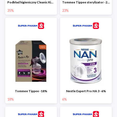
Podkład higieniczny Cleanic Kindii Pure & Soft -35%
Tommee Tippee sterylizator -23%
35%
23%
Tommee Tippee -18%
Nestle Expert Pro HA 3 -6%
18%
6%