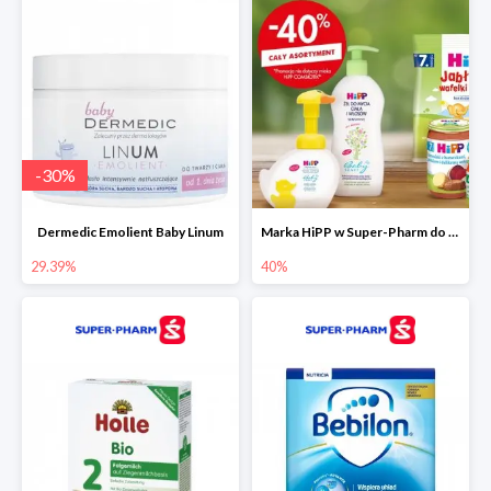
-
30
%
Dermedic Emolient Baby Linum
Marka HiPP w Super-Pharm do -40%
29.39%
40%