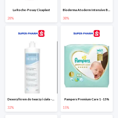
La Roche-Posay Cicaplast
Bioderma Atoderm Intensive Baume
28%
38%
Dexeryl krem do twarzy i ciała -32%
Pampers Premium Care 1 -15%
32%
15%