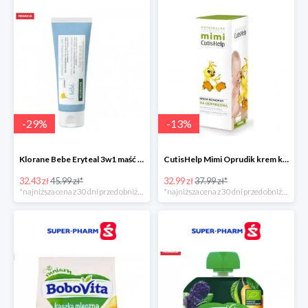
-
29
%
-
13
%
Klorane Bebe Eryteal 3w1 maść do przewijania dla dzieci
CutisHelp Mimi Oprudik krem konopny
32.43 zł
45.99 zł*
32.99 zł
37.99 zł*
*najniższa cena z 30 dni przed obniżką
*najniższa cena z 30 dni przed obniżką