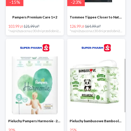
-
15
%
-
23
%
Pampers Premium Care 1+2
Tommee Tippee Closer to Nature - elektryczny podgrzewacz butelek i pokarmu
103.99 zł
121.99 zł*
126.99 zł
164.99 zł*
*najniższa cena z 30 dni przed obniżką
*najniższa cena z 30 dni przed obniżką
Pieluchy Pampers Harmonie -20%
Pieluchy bambusowe Bamboolove S -25%
20%
25%