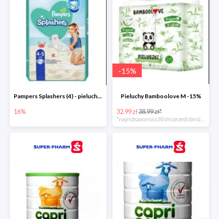
-
15
%
Pampers Splashers (4) - pieluchy jednorazowe do pływania -16%
Pieluchy Bamboolove M -15%
16%
32.99 zł
38.99 zł*
*najniższa cena z 30 dni przed obniżką